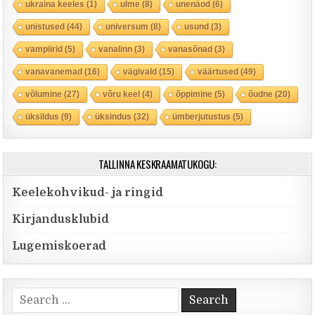
ukraina keeles
(1)
ulme
(8)
unenäod
(6)
unistused
(44)
universum
(8)
usund
(3)
vampiirid
(5)
vanalinn
(3)
vanasõnad
(3)
vanavanemad
(16)
vägivald
(15)
väärtused
(49)
võlumine
(27)
võru keel
(4)
õppimine
(5)
õudne
(20)
üksildus
(9)
üksindus
(32)
ümberjutustus
(5)
TALLINNA KESKRAAMATUKOGU:
Keelekohvikud- ja ringid
Kirjandusklubid
Lugemiskoerad
Search for: