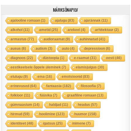
MÄRKSÕNAPILV
ajalooline romaan
(1)
ajalugu
(83)
ajarännak
(11)
alkohol
(11)
ametid
(25)
arekeel
(4)
arhitektuur
(2)
armastus
(77)
audioraamat
(9)
auhinnatud
(41)
ausus
(6)
autism
(3)
auto
(4)
depressioon
(6)
diagnoos
(22)
düstoopia
(1)
e-raamat
(31)
eesti
(46)
eestikeelsele õppele üleminek
(7)
elamisjulgus
(30)
elulugu
(9)
ema
(16)
emotsioonid
(83)
erinevused
(64)
fantaasia
(182)
filosoofia
(7)
folkloor
(11)
füüsika
(7)
graafiline romaan
(13)
gümnaasium
(14)
haldjad
(11)
headus
(57)
hirmud
(59)
hoolimine
(123)
huumor
(158)
identiteet
(48)
igatsus
(25)
inimene
(7)