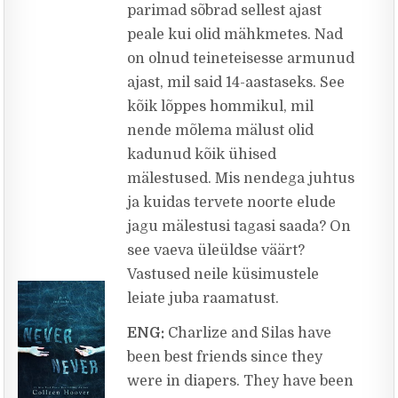
parimad sõbrad sellest ajast
peale kui olid mähkmetes. Nad
on olnud teineteisesse armunud
ajast, mil said 14-aastaseks. See
kõik lõppes hommikul, mil
nende mõlema mälust olid
kadunud kõik ühised
mälestused. Mis nendega juhtus
ja kuidas tervete noorte elude
jagu mälestusi tagasi saada? On
see vaeva üleüldse väärt?
Vastused neile küsimustele
leiate juba raamatust.
ENG:
Charlize and Silas have
been best friends since they
were in diapers. They have been