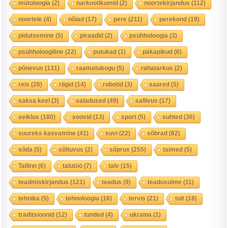
mütoloogia
(2)
narkootikumid
(2)
noortekirjandus
(112)
noortele
(4)
nõiad
(17)
pere
(211)
perekond
(19)
pidutsemine
(5)
piraadid
(2)
psühholoogia
(3)
psühholoogiline
(22)
putukad
(1)
päkapikud
(6)
põnevus
(131)
raamatukogu
(5)
rahatarkus
(2)
reis
(26)
riigid
(14)
robotid
(3)
saared
(5)
saksa keel
(3)
saladused
(49)
sallivus
(17)
seiklus
(180)
soovid
(13)
sport
(5)
suhted
(36)
suureks kasvamine
(41)
suvi
(22)
sõbrad
(82)
sõda
(5)
sõltuvus
(2)
sõprus
(255)
taimed
(5)
Tallinn
(6)
talutöö
(7)
talv
(15)
teadmiskirjandus
(121)
teadus
(9)
teadusulme
(11)
tehnika
(5)
tehnoloogia
(16)
tervis
(21)
toit
(18)
traditsioonid
(12)
tunded
(4)
ukraina
(1)