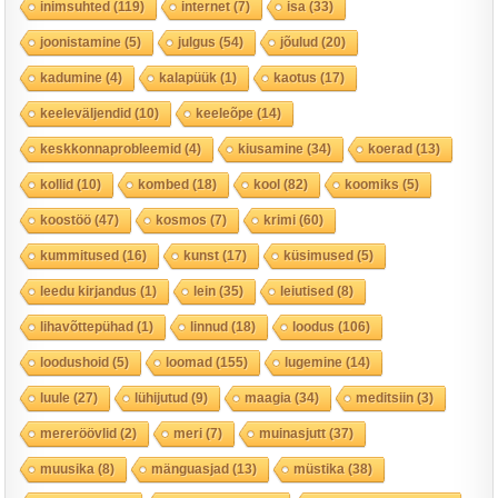
inimsuhted
(119)
internet
(7)
isa
(33)
joonistamine
(5)
julgus
(54)
jõulud
(20)
kadumine
(4)
kalapüük
(1)
kaotus
(17)
keeleväljendid
(10)
keeleõpe
(14)
keskkonnaprobleemid
(4)
kiusamine
(34)
koerad
(13)
kollid
(10)
kombed
(18)
kool
(82)
koomiks
(5)
koostöö
(47)
kosmos
(7)
krimi
(60)
kummitused
(16)
kunst
(17)
küsimused
(5)
leedu kirjandus
(1)
lein
(35)
leiutised
(8)
lihavõttepühad
(1)
linnud
(18)
loodus
(106)
loodushoid
(5)
loomad
(155)
lugemine
(14)
luule
(27)
lühijutud
(9)
maagia
(34)
meditsiin
(3)
mereröövlid
(2)
meri
(7)
muinasjutt
(37)
muusika
(8)
mänguasjad
(13)
müstika
(38)