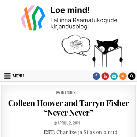
Skip to content
MENU
POSTED IN
IN ENGLISH
Colleen Hoover and Tarryn Fisher
“Never Never”
PUBLISHED DATE:
APRILL 2, 2019
EST:
Charlize ja Silas on olnud