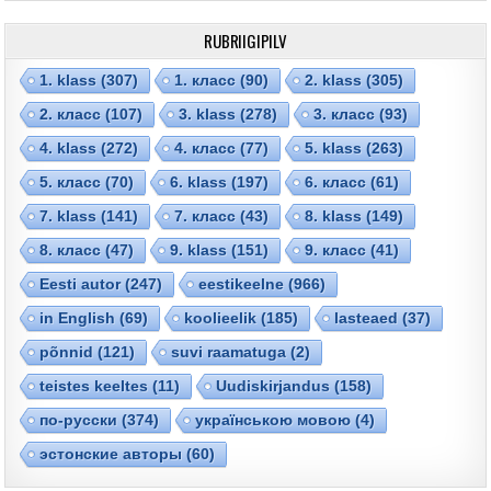
RUBRIIGIPILV
1. klass
(307)
1. класс
(90)
2. klass
(305)
2. класс
(107)
3. klass
(278)
3. класс
(93)
4. klass
(272)
4. класс
(77)
5. klass
(263)
5. класс
(70)
6. klass
(197)
6. класс
(61)
7. klass
(141)
7. класс
(43)
8. klass
(149)
8. класс
(47)
9. klass
(151)
9. класс
(41)
Eesti autor
(247)
eestikeelne
(966)
in English
(69)
koolieelik
(185)
lasteaed
(37)
põnnid
(121)
suvi raamatuga
(2)
teistes keeltes
(11)
Uudiskirjandus
(158)
по-русски
(374)
українською мовою
(4)
эстонские авторы
(60)