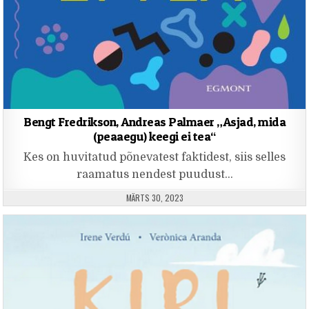
Bengt Fredrikson, Andreas Palmaer „Asjad, mida
(peaaegu) keegi ei tea“
Kes on huvitatud põnevatest faktidest, siis selles
raamatus nendest puudust…
PUBLISHED DATE:
MÄRTS 30, 2023