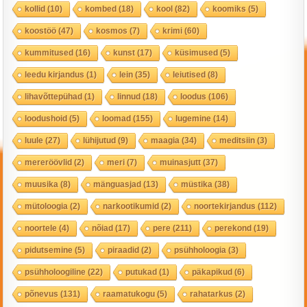
kollid
(10)
kombed
(18)
kool
(82)
koomiks
(5)
koostöö
(47)
kosmos
(7)
krimi
(60)
kummitused
(16)
kunst
(17)
küsimused
(5)
leedu kirjandus
(1)
lein
(35)
leiutised
(8)
lihavõttepühad
(1)
linnud
(18)
loodus
(106)
loodushoid
(5)
loomad
(155)
lugemine
(14)
luule
(27)
lühijutud
(9)
maagia
(34)
meditsiin
(3)
mereröövlid
(2)
meri
(7)
muinasjutt
(37)
muusika
(8)
mänguasjad
(13)
müstika
(38)
mütoloogia
(2)
narkootikumid
(2)
noortekirjandus
(112)
noortele
(4)
nõiad
(17)
pere
(211)
perekond
(19)
pidutsemine
(5)
piraadid
(2)
psühholoogia
(3)
psühholoogiline
(22)
putukad
(1)
päkapikud
(6)
põnevus
(131)
raamatukogu
(5)
rahatarkus
(2)