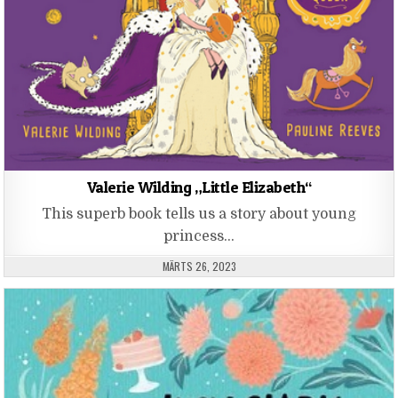
Valerie Wilding „Little Elizabeth“
This superb book tells us a story about young
princess…
PUBLISHED DATE:
MÄRTS 26, 2023