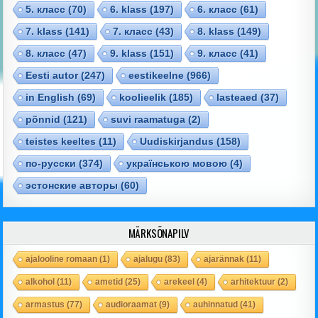
5. класс
(70)
6. klass
(197)
6. класс
(61)
7. klass
(141)
7. класс
(43)
8. klass
(149)
8. класс
(47)
9. klass
(151)
9. класс
(41)
Eesti autor
(247)
eestikeelne
(966)
in English
(69)
koolieelik
(185)
lasteaed
(37)
põnnid
(121)
suvi raamatuga
(2)
teistes keeltes
(11)
Uudiskirjandus
(158)
по-русски
(374)
українською мовою
(4)
эстонские авторы
(60)
MÄRKSÕNAPILV
ajalooline romaan
(1)
ajalugu
(83)
ajarännak
(11)
alkohol
(11)
ametid
(25)
arekeel
(4)
arhitektuur
(2)
armastus
(77)
audioraamat
(9)
auhinnatud
(41)