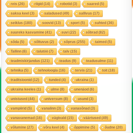
reis
(26)
riigid
(14)
robotid
(3)
saared
(5)
saksa keel
(3)
saladused
(49)
sallivus
(17)
seiklus
(180)
soovid
(13)
sport
(5)
suhted
(36)
suureks kasvamine
(41)
suvi
(22)
sõbrad
(82)
sõda
(5)
sõltuvus
(2)
sõprus
(255)
taimed
(5)
Tallinn
(6)
talutöö
(7)
talv
(15)
teadmiskirjandus
(121)
teadus
(9)
teadusulme
(11)
tehnika
(5)
tehnoloogia
(16)
tervis
(21)
toit
(18)
traditsioonid
(12)
tunded
(4)
ukraina
(1)
ukraina keeles
(1)
ulme
(8)
unenäod
(6)
unistused
(44)
universum
(8)
usund
(3)
vampiirid
(5)
vanalinn
(3)
vanasõnad
(3)
vanavanemad
(16)
vägivald
(15)
väärtused
(49)
võlumine
(27)
võru keel
(4)
õppimine
(5)
õudne
(20)