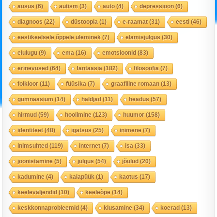
ausus
(6)
autism
(3)
auto
(4)
depressioon
(6)
diagnoos
(22)
düstoopia
(1)
e-raamat
(31)
eesti
(46)
eestikeelsele õppele üleminek
(7)
elamisjulgus
(30)
elulugu
(9)
ema
(16)
emotsioonid
(83)
erinevused
(64)
fantaasia
(182)
filosoofia
(7)
folkloor
(11)
füüsika
(7)
graafiline romaan
(13)
gümnaasium
(14)
haldjad
(11)
headus
(57)
hirmud
(59)
hoolimine
(123)
huumor
(158)
identiteet
(48)
igatsus
(25)
inimene
(7)
inimsuhted
(119)
internet
(7)
isa
(33)
joonistamine
(5)
julgus
(54)
jõulud
(20)
kadumine
(4)
kalapüük
(1)
kaotus
(17)
keeleväljendid
(10)
keeleõpe
(14)
keskkonnaprobleemid
(4)
kiusamine
(34)
koerad
(13)