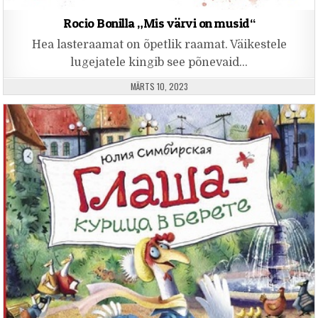
Rocio Bonilla „Mis värvi on musid“
Hea lasteraamat on õpetlik raamat. Väikestele
lugejatele kingib see põnevaid…
PUBLISHED DATE:
MÄRTS 10, 2023