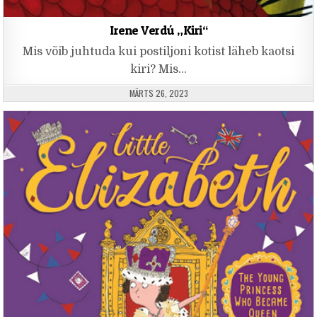
Irene Verdú „Kiri“
Mis võib juhtuda kui postiljoni kotist läheb kaotsi
kiri? Mis…
PUBLISHED DATE:
MÄRTS 26, 2023