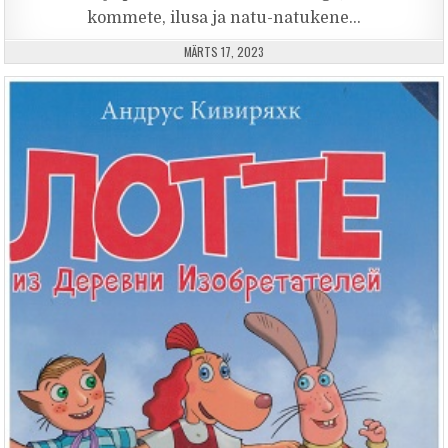
kommete, ilusa ja natu-natukene…
PUBLISHED DATE:
MÄRTS 17, 2023