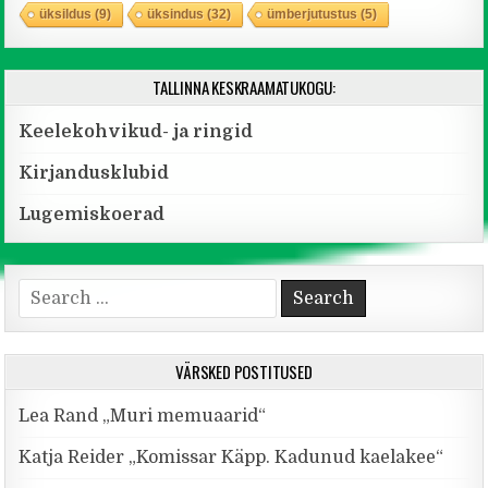
üksildus
(9)
üksindus
(32)
ümberjutustus
(5)
TALLINNA KESKRAAMATUKOGU:
Keelekohvikud- ja ringid
Kirjandusklubid
Lugemiskoerad
Search for:
VÄRSKED POSTITUSED
Lea Rand „Muri memuaarid“
Katja Reider „Komissar Käpp. Kadunud kaelakee“