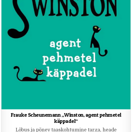
Frauke Scheunemann „Winston, agent pehmetel
käppadel“
Lõbus ja põnev taaskohtumine targa, heade