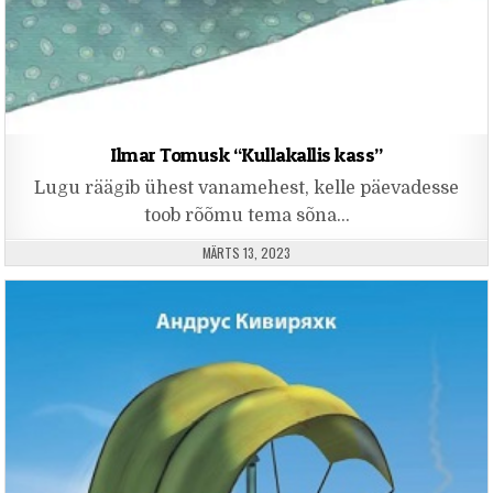
Ilmar Tomusk “Kullakallis kass”
Lugu räägib ühest vanamehest, kelle päevadesse
toob rõõmu tema sõna…
PUBLISHED DATE:
MÄRTS 13, 2023