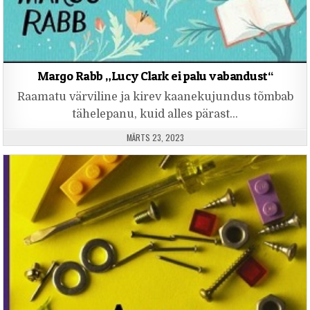
Margo Rabb „Lucy Clark ei palu vabandust“
Raamatu värviline ja kirev kaanekujundus tõmbab
tähelepanu, kuid alles pärast…
PUBLISHED DATE:
MÄRTS 23, 2023