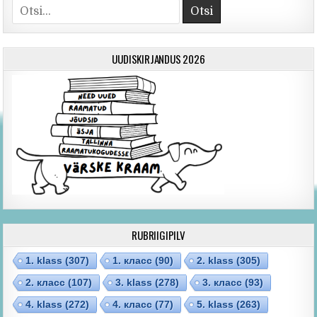
Otsi
UUDISKIRJANDUS 2026
RUBRIIGIPILV
1. klass
(307)
1. класс
(90)
2. klass
(305)
2. класс
(107)
3. klass
(278)
3. класс
(93)
4. klass
(272)
4. класс
(77)
5. klass
(263)