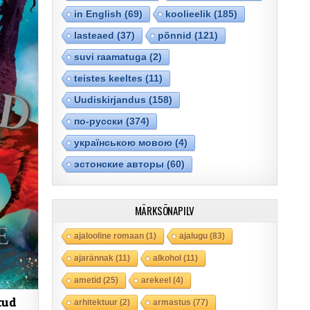
in English
(69)
koolieelik
(185)
lasteaed
(37)
põnnid
(121)
suvi raamatuga
(2)
teistes keeltes
(11)
Uudiskirjandus
(158)
по-русски
(374)
українською мовою
(4)
эстонские авторы
(60)
MÄRKSÕNAPILV
ajalooline romaan
(1)
ajalugu
(83)
ajarännak
(11)
alkohol
(11)
ametid
(25)
arekeel
(4)
tud
arhitektuur
(2)
armastus
(77)