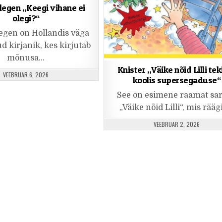
legen „Keegi vihane ei
olegi?“
egen on Hollandis väga
d kirjanik, kes kirjutab
mõnusa…
Knister „Väike nõid Lilli tek
PUBLISHED DATE:
VEEBRUAR 6, 2026
koolis supersegaduse“
See on esimene raamat sar
„Väike nõid Lilli“, mis rää
PUBLISHED DATE:
VEEBRUAR 2, 2026