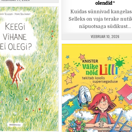
olendid“
Kuidas sünnivad kangelas
Selleks on vaja terake nuti
näpuotsaga südikust…
PUBLISHED DATE:
VEEBRUAR 10, 2026