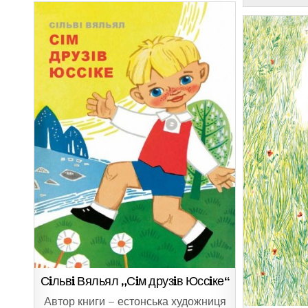
Сiльвi Вяльял „Сiм друзiв Юссiке“
Автор книги – естонська художниця