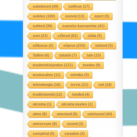
saladused
(49)
sallivus
(17)
seiklus
(180)
soovid
(13)
sport
(5)
suhted
(36)
suureks kasvamine
(41)
suvi
(22)
sõbrad
(82)
sõda
(5)
sõltuvus
(2)
sõprus
(255)
taimed
(5)
Tallinn
(6)
talutöö
(7)
talv
(15)
teadmiskirjandus
(121)
teadus
(9)
teadusulme
(11)
tehnika
(5)
tehnoloogia
(16)
tervis
(21)
toit
(18)
traditsioonid
(12)
tunded
(4)
ukraina
(1)
ukraina keeles
(1)
ulme
(8)
unenäod
(6)
unistused
(44)
universum
(8)
usund
(3)
vampiirid
(5)
vanalinn
(3)