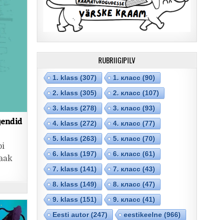
RUBRIIGIPILV
1. klass
(307)
1. класс
(90)
2. klass
(305)
2. класс
(107)
3. klass
(278)
3. класс
(93)
gendid
4. klass
(272)
4. класс
(77)
5. klass
(263)
5. класс
(70)
bi
6. klass
(197)
6. класс
(61)
Jaak
7. klass
(141)
7. класс
(43)
8. klass
(149)
8. класс
(47)
9. klass
(151)
9. класс
(41)
Eesti autor
(247)
eestikeelne
(966)