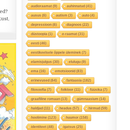
audioraamat
(9)
auhinnatud
(41)
ed?
ausus
(6)
autism
(3)
auto
(4)
kust,
depressioon
(6)
diagnoos
(22)
düstoopia
(1)
e-raamat
(31)
eesti
(46)
eestikeelsele õppele üleminek
(7)
elamisjulgus
(30)
elulugu
(9)
ema
(16)
emotsioonid
(83)
erinevused
(64)
fantaasia
(182)
filosoofia
(7)
folkloor
(11)
füüsika
(7)
graafiline romaan
(13)
gümnaasium
(14)
haldjad
(11)
headus
(57)
hirmud
(59)
hoolimine
(123)
huumor
(158)
identiteet
(48)
igatsus
(25)