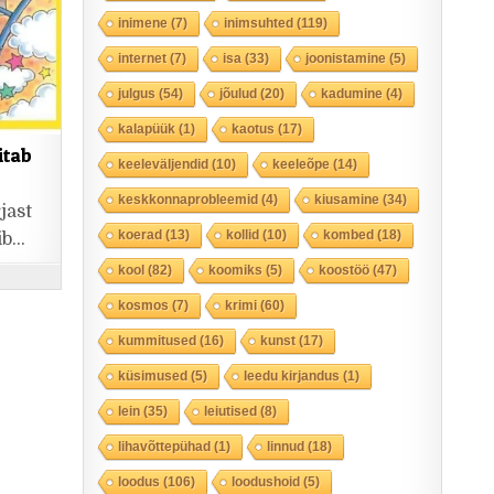
inimene
(7)
inimsuhted
(119)
internet
(7)
isa
(33)
joonistamine
(5)
julgus
(54)
jõulud
(20)
kadumine
(4)
kalapüük
(1)
kaotus
(17)
itab
keeleväljendid
(10)
keeleõpe
(14)
keskkonnaprobleemid
(4)
kiusamine
(34)
jast
koerad
(13)
kollid
(10)
kombed
(18)
gib…
kool
(82)
koomiks
(5)
koostöö
(47)
kosmos
(7)
krimi
(60)
kummitused
(16)
kunst
(17)
küsimused
(5)
leedu kirjandus
(1)
lein
(35)
leiutised
(8)
lihavõttepühad
(1)
linnud
(18)
loodus
(106)
loodushoid
(5)