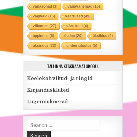
vanasõnad
(3)
vanavanemad
(16)
vägivald
(15)
väärtused
(49)
võlumine
(27)
võru keel
(4)
õppimine
(5)
õudne
(20)
üksildus
(9)
üksindus
(32)
ümberjutustus
(5)
TALLINNA KESKRAAMATUKOGU:
Keelekohvikud- ja ringid
Kirjandusklubid
Lugemiskoerad
Search for: