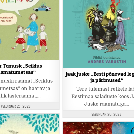
r Tomusk „Seiklus
aamatumetsas“
Jaak Juske „Eesti põnevad le
ja pärimused“
muski raamat „Seiklus
metsas“ on haarav ja
Tere tulemast retkele lä
tlik lasteraamat,…
Eestimaa saladuste koos 
Juske raamatuga…
PUBLISHED DATE:
VEEBRUAR 23, 2026
PUBLISHED DATE:
VEEBRUAR 20, 2026