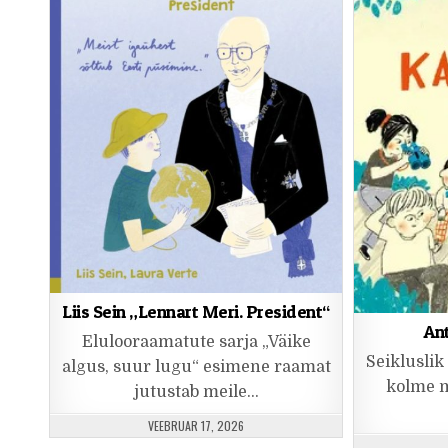
Liis Sein „Lennart Meri. President“
Ant
Elulooraamatute sarja „Väike
Seikluslik
algus, suur lugu“ esimene raamat
kolme m
jutustab meile…
PUBLISHED DATE:
VEEBRUAR 17, 2026