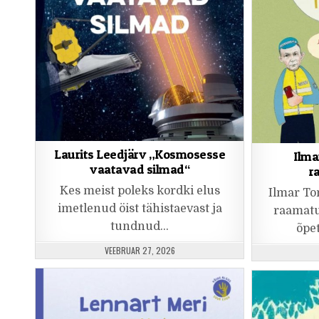
Laurits Leedjärv „Kosmosesse
Ilma
vaatavad silmad“
r
Kes meist poleks kordki elus
Ilmar To
imetlenud öist tähistaevast ja
raamatu
tundnud…
õpe
PUBLISHED DATE:
VEEBRUAR 27, 2026