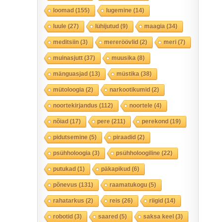
loomad
(155)
lugemine
(14)
luule
(27)
lühijutud
(9)
maagia
(34)
meditsiin
(3)
mereröövlid
(2)
meri
(7)
muinasjutt
(37)
muusika
(8)
mänguasjad
(13)
müstika
(38)
mütoloogia
(2)
narkootikumid
(2)
noortekirjandus
(112)
noortele
(4)
nõiad
(17)
pere
(211)
perekond
(19)
pidutsemine
(5)
piraadid
(2)
psühholoogia
(3)
psühholoogiline
(22)
putukad
(1)
päkapikud
(6)
põnevus
(131)
raamatukogu
(5)
rahatarkus
(2)
reis
(26)
riigid
(14)
robotid
(3)
saared
(5)
saksa keel
(3)