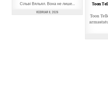
Toon Tel
Сільві Вяльял. Вона не лише…
PUBLISHED DATE:
VEEBRUAR 8, 2026
Toon Tell
armastatu