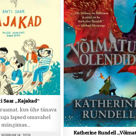
i Saar „Kajakad“
 raamat, kus ühe tänava
aja lapsed omavahel
mängimas…
Katherine Rundell „Võima
PUBLISHED DATE:
VEEBRUAR 14, 2026