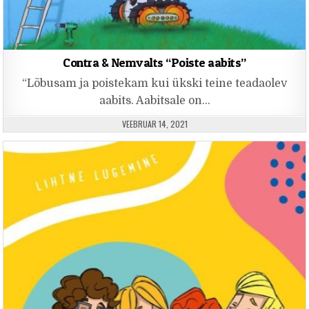
Contra & Nemvalts “Poiste aabits”
“Lõbusam ja poistekam kui ükski teine teadaolev
aabits. Aabitsale on…
PUBLISHED DATE:
VEEBRUAR 14, 2021