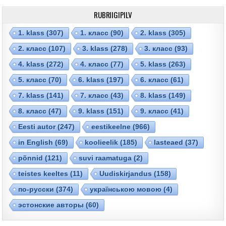
RUBRIIGIPILV
1. klass
(307)
1. класс
(90)
2. klass
(305)
2. класс
(107)
3. klass
(278)
3. класс
(93)
4. klass
(272)
4. класс
(77)
5. klass
(263)
5. класс
(70)
6. klass
(197)
6. класс
(61)
7. klass
(141)
7. класс
(43)
8. klass
(149)
8. класс
(47)
9. klass
(151)
9. класс
(41)
Eesti autor
(247)
eestikeelne
(966)
in English
(69)
koolieelik
(185)
lasteaed
(37)
põnnid
(121)
suvi raamatuga
(2)
teistes keeltes
(11)
Uudiskirjandus
(158)
по-русски
(374)
українською мовою
(4)
эстонские авторы
(60)