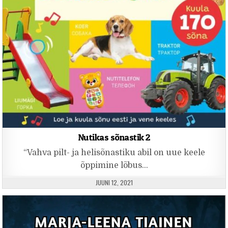
Nutikas sõnastik 2
“Vahva pilt- ja helisõnastiku abil on uue keele
õppimine lõbus…
PUBLISHED DATE:
JUUNI 12, 2021