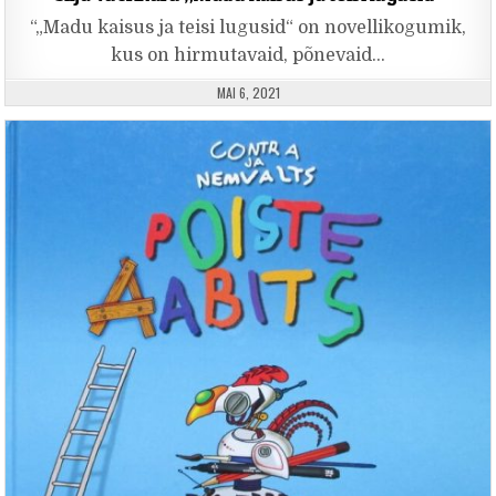
“„Madu kaisus ja teisi lugusid“ on novellikogumik,
kus on hirmutavaid, põnevaid…
PUBLISHED DATE:
MAI 6, 2021