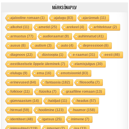
MÄRKSÕNAPILV
ajalooline romaan
(1)
ajalugu
(83)
ajarännak
(11)
alkohol
(11)
ametid
(25)
arekeel
(4)
arhitektuur
(2)
armastus
(77)
audioraamat
(9)
auhinnatud
(41)
ausus
(6)
autism
(3)
auto
(4)
depressioon
(6)
diagnoos
(22)
düstoopia
(1)
e-raamat
(31)
eesti
(46)
eestikeelsele õppele üleminek
(7)
elamisjulgus
(30)
elulugu
(9)
ema
(16)
emotsioonid
(83)
erinevused
(64)
fantaasia
(182)
filosoofia
(7)
folkloor
(11)
füüsika
(7)
graafiline romaan
(13)
gümnaasium
(14)
haldjad
(11)
headus
(57)
hirmud
(59)
hoolimine
(123)
huumor
(158)
identiteet
(48)
igatsus
(25)
inimene
(7)
inimsuhted
(119)
internet
(7)
isa
(33)