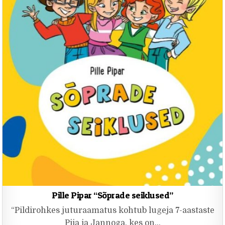
Pille Pipar “Sõprade seiklused”
“Pildirohkes juturaamatus kohtub lugeja 7-aastaste
Piia ja Jannoga, kes on…