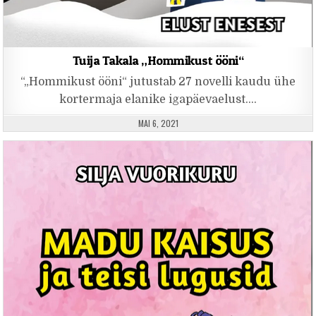
Tuija Takala „Hommikust ööni“
“„Hommikust ööni“ jutustab 27 novelli kaudu ühe
kortermaja elanike igapäevaelust….
PUBLISHED DATE:
MAI 6, 2021