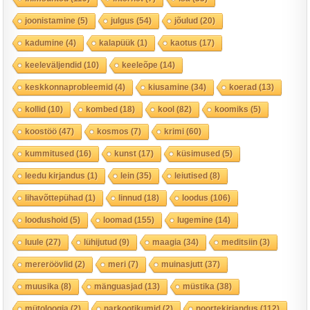
joonistamine
(5)
julgus
(54)
jõulud
(20)
kadumine
(4)
kalapüük
(1)
kaotus
(17)
keeleväljendid
(10)
keeleõpe
(14)
keskkonnaprobleemid
(4)
kiusamine
(34)
koerad
(13)
kollid
(10)
kombed
(18)
kool
(82)
koomiks
(5)
koostöö
(47)
kosmos
(7)
krimi
(60)
kummitused
(16)
kunst
(17)
küsimused
(5)
leedu kirjandus
(1)
lein
(35)
leiutised
(8)
lihavõttepühad
(1)
linnud
(18)
loodus
(106)
loodushoid
(5)
loomad
(155)
lugemine
(14)
luule
(27)
lühijutud
(9)
maagia
(34)
meditsiin
(3)
mereröövlid
(2)
meri
(7)
muinasjutt
(37)
muusika
(8)
mänguasjad
(13)
müstika
(38)
mütoloogia
(2)
narkootikumid
(2)
noortekirjandus
(112)