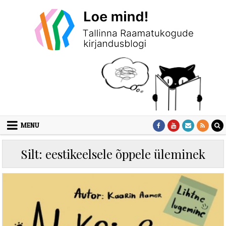
Skip to content
MENU
Silt:
eestikeelsele õppele üleminek