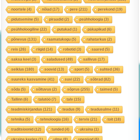
noortele
(4)
nõiad
(17)
pere
(211)
perekond
(19)
pidutsemine
(5)
piraadid
(2)
psühholoogia
(3)
psühholoogiline
(22)
putukad
(1)
päkapikud
(6)
põnevus
(131)
raamatukogu
(5)
rahatarkus
(2)
reis
(26)
riigid
(14)
robotid
(3)
saared
(5)
saksa keel
(3)
saladused
(49)
sallivus
(17)
seiklus
(180)
soovid
(13)
sport
(5)
suhted
(36)
suureks kasvamine
(41)
suvi
(22)
sõbrad
(82)
sõda
(5)
sõltuvus
(2)
sõprus
(255)
taimed
(5)
Tallinn
(6)
talutöö
(7)
talv
(15)
teadmiskirjandus
(121)
teadus
(9)
teadusulme
(11)
tehnika
(5)
tehnoloogia
(16)
tervis
(21)
toit
(18)
traditsioonid
(12)
tunded
(4)
ukraina
(1)
ukraina keeles
(1)
ulme
(8)
unenäod
(6)