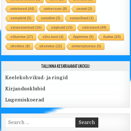
unistused
(44)
universum
(8)
usund
(3)
vampiirid
(5)
vanalinn
(3)
vanasõnad
(3)
vanavanemad
(16)
vägivald
(15)
väärtused
(49)
võlumine
(27)
võru keel
(4)
õppimine
(5)
õudne
(20)
üksildus
(9)
üksindus
(32)
ümberjutustus
(5)
TALLINNA KESKRAAMATUKOGU:
Keelekohvikud- ja ringid
Kirjandusklubid
Lugemiskoerad
Search for: