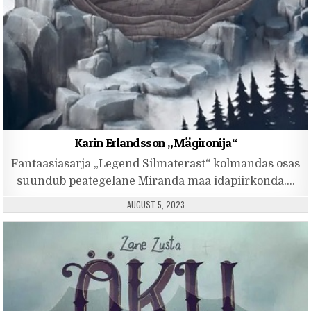
Karin Erlandsson „Mägironija“
Fantaasiasarja „Legend Silmaterast“ kolmandas osas
suundub peategelane Miranda maa idapiirkonda….
PUBLISHED DATE:
AUGUST 5, 2023