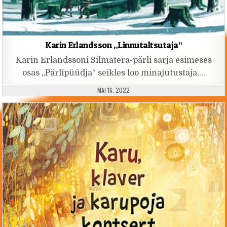
Karin Erlandsson „Linnutaltsutaja“
Karin Erlandssoni Silmatera-pärli sarja esimeses
osas „Pärlipüüdja“ seikles loo minajutustaja,…
PUBLISHED DATE:
MAI 16, 2022