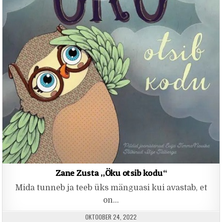
Zane Zusta „Öku otsib kodu“
Mida tunneb ja teeb üks mänguasi kui avastab, et
on…
PUBLISHED DATE:
OKTOOBER 24, 2022