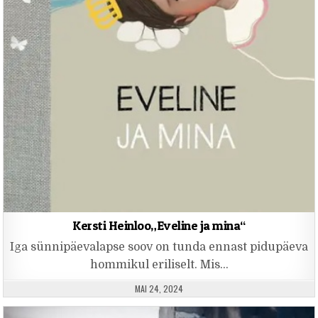
Kersti Heinloo„Eveline ja mina“
Iga sünnipäevalapse soov on tunda ennast pidupäeva
hommikul eriliselt. Mis…
PUBLISHED DATE:
MAI 24, 2024