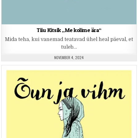
Tiiu Kitsik „Me kolime ära“
Mida teha, kui vanemad teatavad ühel heal päeval, et
tuleb…
PUBLISHED DATE:
NOVEMBER 4, 2024