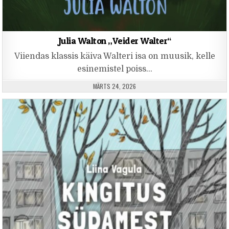
Julia Walton „Veider Walter“
Viiendas klassis käiva Walteri isa on muusik, kelle
esinemistel poiss…
PUBLISHED DATE:
MÄRTS 24, 2026