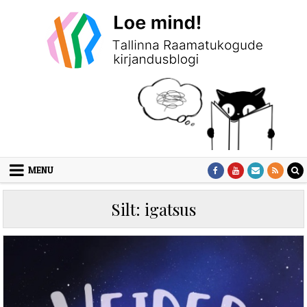
Skip to content
MENU
Silt:
igatsus