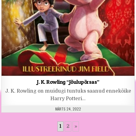
J. K. Rowling “Jõulupõrsas”
J. K. Rowling on muidugi tuntuks saanud ennekõike
Harry Potteri…
PUBLISHED DATE:
MÄRTS 24, 2022
1
2
»