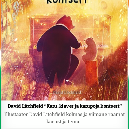
David Litchfield “Karu, klaver ja karupoja kontsert”
Illustaator David Litchfield kolmas ja viimane raamat
karust ja tema…