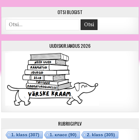
OTSI BLOGIST
Otsi
UUDISKIRJANDUS 2026
RUBRIIGIPILV
1. klass
(307)
1. класс
(90)
2. klass
(305)