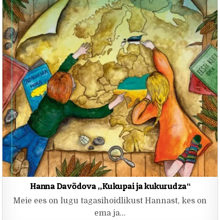
Hanna Davõdova „Kukupai ja kukurudza“
Meie ees on lugu tagasihoidlikust Hannast, kes on
ema ja…