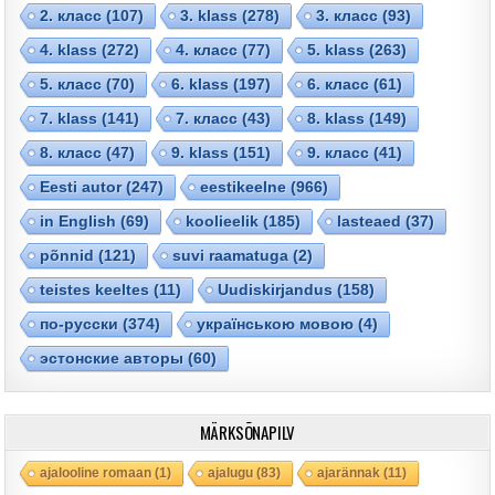
2. класс
(107)
3. klass
(278)
3. класс
(93)
4. klass
(272)
4. класс
(77)
5. klass
(263)
5. класс
(70)
6. klass
(197)
6. класс
(61)
7. klass
(141)
7. класс
(43)
8. klass
(149)
8. класс
(47)
9. klass
(151)
9. класс
(41)
Eesti autor
(247)
eestikeelne
(966)
in English
(69)
koolieelik
(185)
lasteaed
(37)
põnnid
(121)
suvi raamatuga
(2)
teistes keeltes
(11)
Uudiskirjandus
(158)
по-русски
(374)
українською мовою
(4)
эстонские авторы
(60)
MÄRKSÕNAPILV
ajalooline romaan
(1)
ajalugu
(83)
ajarännak
(11)