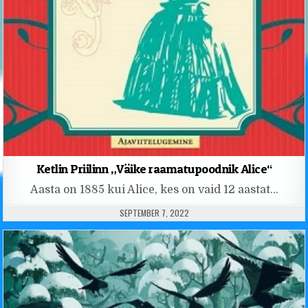
Ketlin Priilinn „Väike raamatupoodnik Alice“
Aasta on 1885 kui Alice, kes on vaid 12 aastat…
PUBLISHED DATE:
SEPTEMBER 7, 2022