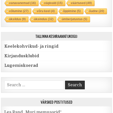
vanavanemad
(16)
vägivald
(15)
väärtused
(49)
võlumine
(27)
võru keel
(4)
õppimine
(5)
õudne
(20)
üksildus
(9)
üksindus
(32)
ümberjutustus
(5)
TALLINNA KESKRAAMATUKOGU:
Keelekohvikud- ja ringid
Kirjandusklubid
Lugemiskoerad
Search for:
VÄRSKED POSTITUSED
Lea Rand „Muri memuaarid“