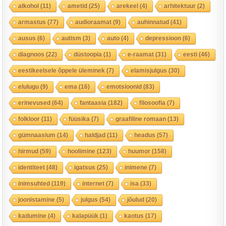
alkohol
(11)
ametid
(25)
arekeel
(4)
arhitektuur
(2)
armastus
(77)
audioraamat
(9)
auhinnatud
(41)
ausus
(6)
autism
(3)
auto
(4)
depressioon
(6)
diagnoos
(22)
düstoopia
(1)
e-raamat
(31)
eesti
(46)
eestikeelsele õppele üleminek
(7)
elamisjulgus
(30)
elulugu
(9)
ema
(16)
emotsioonid
(83)
erinevused
(64)
fantaasia
(182)
filosoofia
(7)
folkloor
(11)
füüsika
(7)
graafiline romaan
(13)
gümnaasium
(14)
haldjad
(11)
headus
(57)
hirmud
(59)
hoolimine
(123)
huumor
(158)
identiteet
(48)
igatsus
(25)
inimene
(7)
inimsuhted
(119)
internet
(7)
isa
(33)
joonistamine
(5)
julgus
(54)
jõulud
(20)
kadumine
(4)
kalapüük
(1)
kaotus
(17)