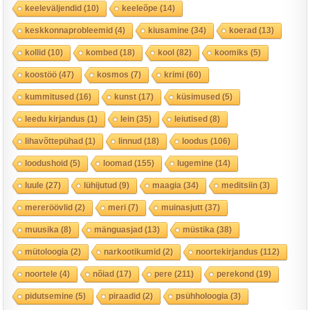
keeleväljendid
(10)
keeleõpe
(14)
keskkonnaprobleemid
(4)
kiusamine
(34)
koerad
(13)
kollid
(10)
kombed
(18)
kool
(82)
koomiks
(5)
koostöö
(47)
kosmos
(7)
krimi
(60)
kummitused
(16)
kunst
(17)
küsimused
(5)
leedu kirjandus
(1)
lein
(35)
leiutised
(8)
lihavõttepühad
(1)
linnud
(18)
loodus
(106)
loodushoid
(5)
loomad
(155)
lugemine
(14)
luule
(27)
lühijutud
(9)
maagia
(34)
meditsiin
(3)
mereröövlid
(2)
meri
(7)
muinasjutt
(37)
muusika
(8)
mänguasjad
(13)
müstika
(38)
mütoloogia
(2)
narkootikumid
(2)
noortekirjandus
(112)
noortele
(4)
nõiad
(17)
pere
(211)
perekond
(19)
pidutsemine
(5)
piraadid
(2)
psühholoogia
(3)