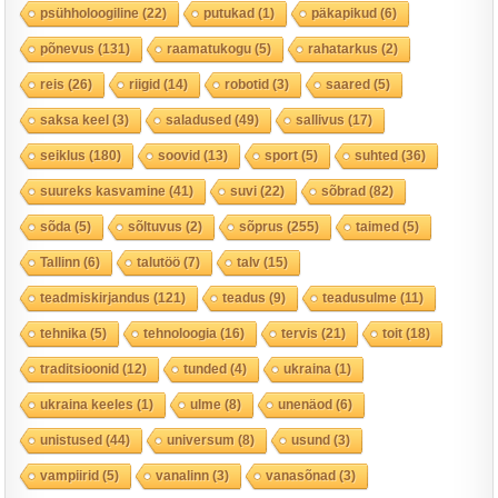
psühholoogiline
(22)
putukad
(1)
päkapikud
(6)
põnevus
(131)
raamatukogu
(5)
rahatarkus
(2)
reis
(26)
riigid
(14)
robotid
(3)
saared
(5)
saksa keel
(3)
saladused
(49)
sallivus
(17)
seiklus
(180)
soovid
(13)
sport
(5)
suhted
(36)
suureks kasvamine
(41)
suvi
(22)
sõbrad
(82)
sõda
(5)
sõltuvus
(2)
sõprus
(255)
taimed
(5)
Tallinn
(6)
talutöö
(7)
talv
(15)
teadmiskirjandus
(121)
teadus
(9)
teadusulme
(11)
tehnika
(5)
tehnoloogia
(16)
tervis
(21)
toit
(18)
traditsioonid
(12)
tunded
(4)
ukraina
(1)
ukraina keeles
(1)
ulme
(8)
unenäod
(6)
unistused
(44)
universum
(8)
usund
(3)
vampiirid
(5)
vanalinn
(3)
vanasõnad
(3)