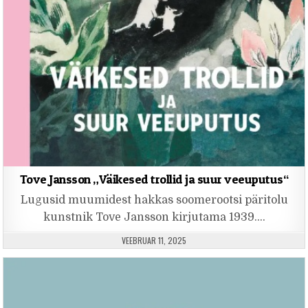
Tove Jansson „Väikesed trollid ja suur veeuputus“
Lugusid muumidest hakkas soomerootsi päritolu
kunstnik Tove Jansson kirjutama 1939….
PUBLISHED DATE:
VEEBRUAR 11, 2025