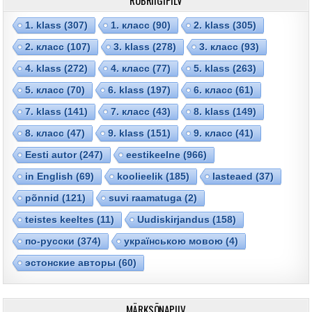
1. klass
(307)
1. класс
(90)
2. klass
(305)
2. класс
(107)
3. klass
(278)
3. класс
(93)
4. klass
(272)
4. класс
(77)
5. klass
(263)
5. класс
(70)
6. klass
(197)
6. класс
(61)
7. klass
(141)
7. класс
(43)
8. klass
(149)
8. класс
(47)
9. klass
(151)
9. класс
(41)
Eesti autor
(247)
eestikeelne
(966)
in English
(69)
koolieelik
(185)
lasteaed
(37)
põnnid
(121)
suvi raamatuga
(2)
teistes keeltes
(11)
Uudiskirjandus
(158)
по-русски
(374)
українською мовою
(4)
эстонские авторы
(60)
MÄRKSÕNAPILV