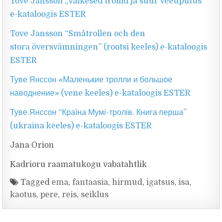
Tove Jansson „Väikesed trollid ja suur veeuputus“
e-kataloogis ESTER
Tove Jansson “Småtrollen och den
stora översvämningen” (rootsi keeles) e-kataloogis
ESTER
Туве Янссон «Маленькие тролли и большое
наводнение» (vene keeles) e-kataloogis ESTER
Туве Янссон “Країна Мумі-тролів. Книга перша”
(ukraina keeles) e-kataloogis ESTER
Jana Orion
Kadrioru raamatukogu vabatahtlik
Tagged
ema
,
fantaasia
,
hirmud
,
igatsus
,
isa
,
kaotus
,
pere
,
reis
,
seiklus