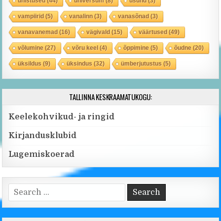
unistused
(44)
universum
(8)
usund
(3)
vampiirid
(5)
vanalinn
(3)
vanasõnad
(3)
vanavanemad
(16)
vägivald
(15)
väärtused
(49)
võlumine
(27)
võru keel
(4)
õppimine
(5)
õudne
(20)
üksildus
(9)
üksindus
(32)
ümberjutustus
(5)
TALLINNA KESKRAAMATUKOGU:
Keelekohvikud- ja ringid
Kirjandusklubid
Lugemiskoerad
Search for: