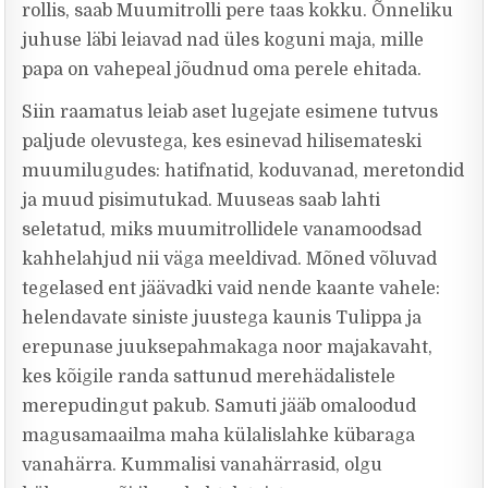
rollis, saab Muumitrolli pere taas kokku. Õnneliku
juhuse läbi leiavad nad üles koguni maja, mille
papa on vahepeal jõudnud oma perele ehitada.
Siin raamatus leiab aset lugejate esimene tutvus
paljude olevustega, kes esinevad hilisemateski
muumilugudes: hatifnatid, koduvanad, meretondid
ja muud pisimutukad. Muuseas saab lahti
seletatud, miks muumitrollidele vanamoodsad
kahhelahjud nii väga meeldivad. Mõned võluvad
tegelased ent jäävadki vaid nende kaante vahele:
helendavate siniste juustega kaunis Tulippa ja
erepunase juuksepahmakaga noor majakavaht,
kes kõigile randa sattunud merehädalistele
merepudingut pakub. Samuti jääb omaloodud
magusamaailma maha külalislahke kübaraga
vanahärra. Kummalisi vanahärrasid, olgu