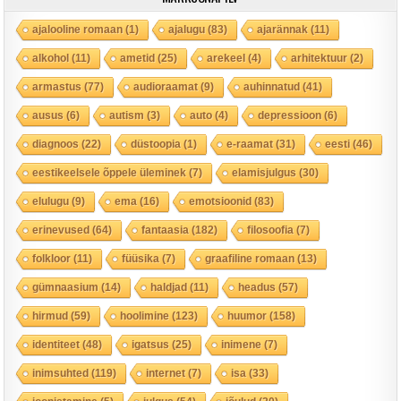
ajalooline romaan
(1)
ajalugu
(83)
ajarännak
(11)
alkohol
(11)
ametid
(25)
arekeel
(4)
arhitektuur
(2)
armastus
(77)
audioraamat
(9)
auhinnatud
(41)
ausus
(6)
autism
(3)
auto
(4)
depressioon
(6)
diagnoos
(22)
düstoopia
(1)
e-raamat
(31)
eesti
(46)
eestikeelsele õppele üleminek
(7)
elamisjulgus
(30)
elulugu
(9)
ema
(16)
emotsioonid
(83)
erinevused
(64)
fantaasia
(182)
filosoofia
(7)
folkloor
(11)
füüsika
(7)
graafiline romaan
(13)
gümnaasium
(14)
haldjad
(11)
headus
(57)
hirmud
(59)
hoolimine
(123)
huumor
(158)
identiteet
(48)
igatsus
(25)
inimene
(7)
inimsuhted
(119)
internet
(7)
isa
(33)