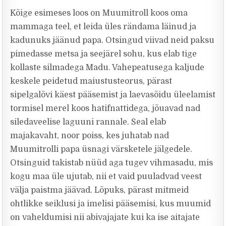
Kõige esimeses loos on Muumitroll koos oma
mammaga teel, et leida üles rändama läinud ja
kadunuks jäänud papa. Otsingud viivad neid paksu
pimedasse metsa ja seejärel sohu, kus elab tige
kollaste silmadega Madu. Vahepeatusega kaljude
keskele peidetud maiustusteorus, pärast
sipelgalõvi käest pääsemist ja laevasõidu üleelamist
tormisel merel koos hatifnattidega, jõuavad nad
siledaveelise laguuni rannale. Seal elab
majakavaht, noor poiss, kes juhatab nad
Muumitrolli papa üsnagi värsketele jälgedele.
Otsinguid takistab nüüd aga tugev vihmasadu, mis
kogu maa üle ujutab, nii et vaid puuladvad veest
välja paistma jäävad. Lõpuks, pärast mitmeid
ohtlikke seiklusi ja imelisi pääsemisi, kus muumid
on vaheldumisi nii abivajajate kui ka ise aitajate