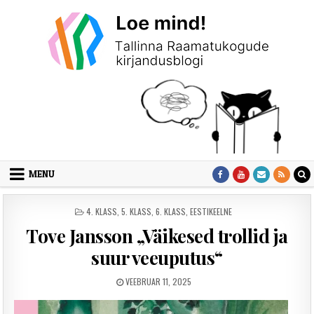
Skip to content
MENU
POSTED IN
4. KLASS
,
5. KLASS
,
6. KLASS
,
EESTIKEELNE
Tove Jansson „Väikesed trollid ja
suur veeuputus“
PUBLISHED DATE:
VEEBRUAR 11, 2025