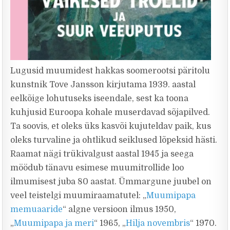
Lugusid muumidest hakkas soomerootsi päritolu
kunstnik Tove Jansson kirjutama 1939. aastal
eelkõige lohutuseks iseendale, sest ka toona
kuhjusid Euroopa kohale muserdavad sõjapilved.
Ta soovis, et oleks üks kasvõi kujuteldav paik, kus
oleks turvaline ja ohtlikud seiklused lõpeksid hästi.
Raamat nägi trükivalgust aastal 1945 ja seega
möödub tänavu esimese muumitrollide loo
ilmumisest juba 80 aastat. Ümmargune juubel on
veel teistelgi muumiraamatutel: „
Muumipapa
memuaaride
“ algne versioon ilmus 1950,
„
Muumipapa ja meri
“ 1965, „
Hilja novembris
“ 1970.