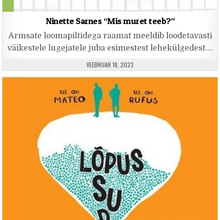
Ninette Sarnes “Mis muret teeb?”
Armsate loomapiltidega raamat meeldib loodetavasti
väikestele lugejatele juba esimestest lehekülgedest….
PUBLISHED DATE:
VEEBRUAR 18, 2023