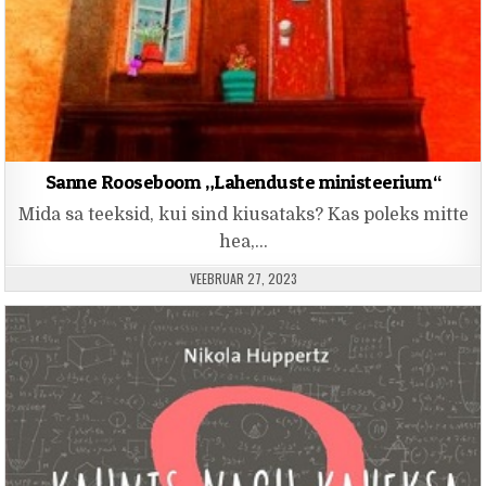
Sanne Rooseboom „Lahenduste ministeerium“
Mida sa teeksid, kui sind kiusataks? Kas poleks mitte
hea,…
PUBLISHED DATE:
VEEBRUAR 27, 2023