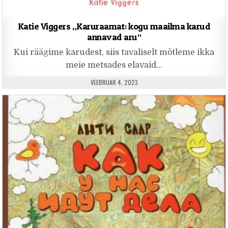
Katie Viggers „Karuraamat: kogu maailma karud
annavad aru“
Kui räägime karudest, siis tavaliselt mõtleme ikka
meie metsades elavaid…
PUBLISHED DATE:
VEEBRUAR 4, 2023