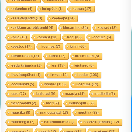
kadumine
(4)
kalapüük
(1)
kaotus
(17)
keeleväljendid
(10)
keeleõpe
(14)
keskkonnaprobleemid
(4)
kiusamine
(34)
koerad
(13)
kollid
(10)
kombed
(18)
kool
(82)
koomiks
(5)
koostöö
(47)
kosmos
(7)
krimi
(60)
kummitused
(16)
kunst
(17)
küsimused
(5)
leedu kirjandus
(1)
lein
(35)
leiutised
(8)
lihavõttepühad
(1)
linnud
(18)
loodus
(106)
loodushoid
(5)
loomad
(155)
lugemine
(14)
luule
(27)
lühijutud
(9)
maagia
(34)
meditsiin
(3)
mereröövlid
(2)
meri
(7)
muinasjutt
(37)
muusika
(8)
mänguasjad
(13)
müstika
(38)
mütoloogia
(2)
narkootikumid
(2)
noortekirjandus
(112)
noortele
(4)
nõiad
(17)
pere
(211)
perekond
(19)