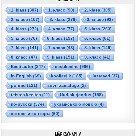
1. klass
(307)
1. класс
(90)
2. klass
(305)
2. класс
(107)
3. klass
(278)
3. класс
(93)
4. klass
(272)
4. класс
(77)
5. klass
(263)
5. класс
(70)
6. klass
(197)
6. класс
(61)
7. klass
(141)
7. класс
(43)
8. klass
(149)
8. класс
(47)
9. klass
(151)
9. класс
(41)
Eesti autor
(247)
eestikeelne
(966)
in English
(69)
koolieelik
(185)
lasteaed
(37)
põnnid
(121)
suvi raamatuga
(2)
teistes keeltes
(11)
Uudiskirjandus
(158)
по-русски
(374)
українською мовою
(4)
эстонские авторы
(60)
MÄRKSÕNAPILV