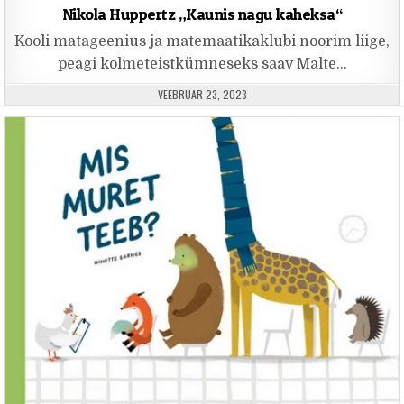
Nikola Huppertz „Kaunis nagu kaheksa“
Kooli matageenius ja matemaatikaklubi noorim liige,
peagi kolmeteistkümneseks saav Malte…
PUBLISHED DATE:
VEEBRUAR 23, 2023