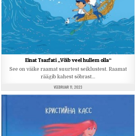
Einat Tsarfati „Võib veel hullem olla“
See on väike raamat suurtest seiklustest. Raamat
räägib kahest sõbrast…
PUBLISHED DATE:
VEEBRUAR 11, 2023