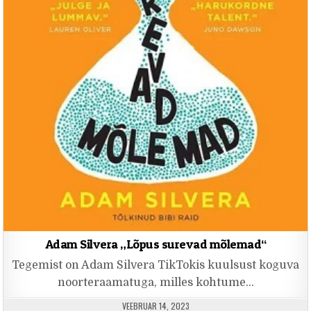
Adam Silvera „Lõpus surevad mõlemad“
Tegemist on Adam Silvera TikTokis kuulsust koguva
noorteraamatuga, milles kohtume…
PUBLISHED DATE:
VEEBRUAR 14, 2023