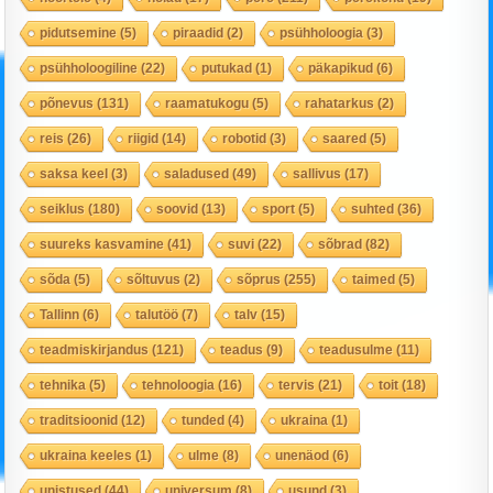
pidutsemine
(5)
piraadid
(2)
psühholoogia
(3)
psühholoogiline
(22)
putukad
(1)
päkapikud
(6)
põnevus
(131)
raamatukogu
(5)
rahatarkus
(2)
reis
(26)
riigid
(14)
robotid
(3)
saared
(5)
saksa keel
(3)
saladused
(49)
sallivus
(17)
seiklus
(180)
soovid
(13)
sport
(5)
suhted
(36)
suureks kasvamine
(41)
suvi
(22)
sõbrad
(82)
sõda
(5)
sõltuvus
(2)
sõprus
(255)
taimed
(5)
Tallinn
(6)
talutöö
(7)
talv
(15)
teadmiskirjandus
(121)
teadus
(9)
teadusulme
(11)
tehnika
(5)
tehnoloogia
(16)
tervis
(21)
toit
(18)
traditsioonid
(12)
tunded
(4)
ukraina
(1)
ukraina keeles
(1)
ulme
(8)
unenäod
(6)
unistused
(44)
universum
(8)
usund
(3)