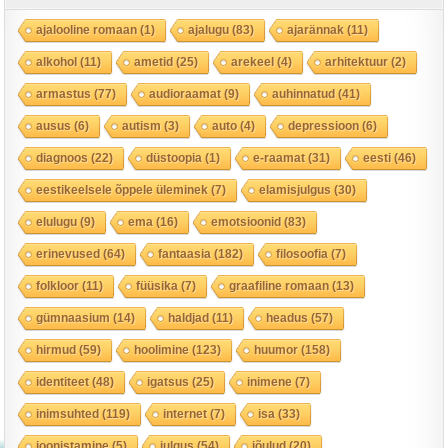
ajalooline romaan
(1)
ajalugu
(83)
ajarännak
(11)
alkohol
(11)
ametid
(25)
arekeel
(4)
arhitektuur
(2)
armastus
(77)
audioraamat
(9)
auhinnatud
(41)
ausus
(6)
autism
(3)
auto
(4)
depressioon
(6)
diagnoos
(22)
düstoopia
(1)
e-raamat
(31)
eesti
(46)
eestikeelsele õppele üleminek
(7)
elamisjulgus
(30)
elulugu
(9)
ema
(16)
emotsioonid
(83)
erinevused
(64)
fantaasia
(182)
filosoofia
(7)
folkloor
(11)
füüsika
(7)
graafiline romaan
(13)
gümnaasium
(14)
haldjad
(11)
headus
(57)
hirmud
(59)
hoolimine
(123)
huumor
(158)
identiteet
(48)
igatsus
(25)
inimene
(7)
inimsuhted
(119)
internet
(7)
isa
(33)
joonistamine
(5)
julgus
(54)
jõulud
(20)