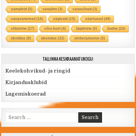
vampiirid
(5)
vanalinn
(3)
vanasõnad
(3)
vanavanemad
(16)
vägivald
(15)
väärtused
(49)
võlumine
(27)
võru keel
(4)
õppimine
(5)
õudne
(20)
üksildus
(9)
üksindus
(32)
ümberjutustus
(5)
TALLINNA KESKRAAMATUKOGU:
Keelekohvikud- ja ringid
Kirjandusklubid
Lugemiskoerad
Search for: