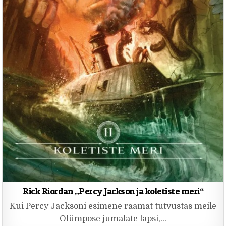
Rick Riordan „Percy Jackson ja koletiste meri“
Kui Percy Jacksoni esimene raamat tutvustas meile
Olümpose jumalate lapsi,…