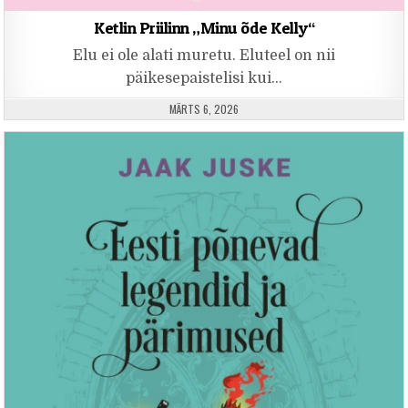
Ketlin Priilinn „Minu õde Kelly“
Elu ei ole alati muretu. Eluteel on nii
päikesepaistelisi kui…
PUBLISHED DATE:
MÄRTS 6, 2026