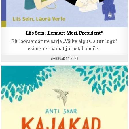
Liis Sein „Lennart Meri. President“
Elulooraamatute sarja „Väike algus, suur lugu“
esimene raamat jutustab meile…
PUBLISHED DATE:
VEEBRUAR 17, 2026