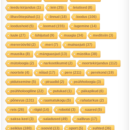
leedu kirjandus
(1)
lein
(35)
leiutised
(8)
lihavõttepühad
(1)
linnud
(18)
loodus
(106)
loodushoid
(5)
loomad
(155)
lugemine
(14)
luule
(27)
lühijutud
(9)
maagia
(34)
meditsiin
(3)
mereröövlid
(2)
meri
(7)
muinasjutt
(37)
muusika
(8)
mänguasjad
(13)
müstika
(38)
mütoloogia
(2)
narkootikumid
(2)
noortekirjandus
(112)
noortele
(4)
nõiad
(17)
pere
(211)
perekond
(19)
pidutsemine
(5)
piraadid
(2)
psühholoogia
(3)
psühholoogiline
(22)
putukad
(1)
päkapikud
(6)
põnevus
(131)
raamatukogu
(5)
rahatarkus
(2)
reis
(26)
riigid
(14)
robotid
(3)
saared
(5)
saksa keel
(3)
saladused
(49)
sallivus
(17)
seiklus
(180)
soovid
(13)
sport
(5)
suhted
(36)