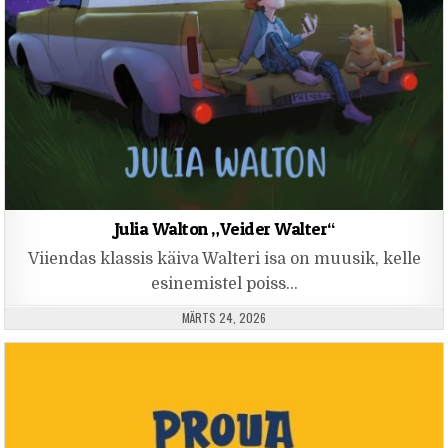
Julia Walton „Veider Walter“
Viiendas klassis käiva Walteri isa on muusik, kelle
esinemistel poiss…
PUBLISHED DATE:
MÄRTS 24, 2026