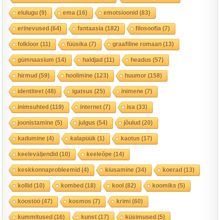
elulugu
(9)
ema
(16)
emotsioonid
(83)
erinevused
(64)
fantaasia
(182)
filosoofia
(7)
folkloor
(11)
füüsika
(7)
graafiline romaan
(13)
gümnaasium
(14)
haldjad
(11)
headus
(57)
hirmud
(59)
hoolimine
(123)
huumor
(158)
identiteet
(48)
igatsus
(25)
inimene
(7)
inimsuhted
(119)
internet
(7)
isa
(33)
joonistamine
(5)
julgus
(54)
jõulud
(20)
kadumine
(4)
kalapüük
(1)
kaotus
(17)
keeleväljendid
(10)
keeleõpe
(14)
keskkonnaprobleemid
(4)
kiusamine
(34)
koerad
(13)
kollid
(10)
kombed
(18)
kool
(82)
koomiks
(5)
koostöö
(47)
kosmos
(7)
krimi
(60)
kummitused
(16)
kunst
(17)
küsimused
(5)