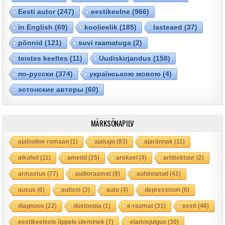
Eesti autor
(247)
eestikeelne
(966)
in English
(69)
koolieelik
(185)
lasteaed
(37)
põnnid
(121)
suvi raamatuga
(2)
teistes keeltes
(11)
Uudiskirjandus
(158)
по-русски
(374)
українською мовою
(4)
эстонские авторы
(60)
MÄRKSÕNAPILV
ajalooline romaan
(1)
ajalugu
(83)
ajarännak
(11)
alkohol
(11)
ametid
(25)
arekeel
(4)
arhitektuur
(2)
armastus
(77)
audioraamat
(9)
auhinnatud
(41)
ausus
(6)
autism
(3)
auto
(4)
depressioon
(6)
diagnoos
(22)
düstoopia
(1)
e-raamat
(31)
eesti
(46)
eestikeelsele õppele üleminek
(7)
elamisjulgus
(30)