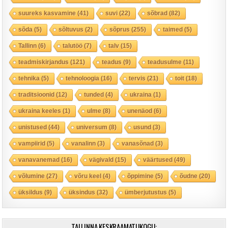
suureks kasvamine
(41)
suvi
(22)
sõbrad
(82)
sõda
(5)
sõltuvus
(2)
sõprus
(255)
taimed
(5)
Tallinn
(6)
talutöö
(7)
talv
(15)
teadmiskirjandus
(121)
teadus
(9)
teadusulme
(11)
tehnika
(5)
tehnoloogia
(16)
tervis
(21)
toit
(18)
traditsioonid
(12)
tunded
(4)
ukraina
(1)
ukraina keeles
(1)
ulme
(8)
unenäod
(6)
unistused
(44)
universum
(8)
usund
(3)
vampiirid
(5)
vanalinn
(3)
vanasõnad
(3)
vanavanemad
(16)
vägivald
(15)
väärtused
(49)
võlumine
(27)
võru keel
(4)
õppimine
(5)
õudne
(20)
üksildus
(9)
üksindus
(32)
ümberjutustus
(5)
TALLINNA KESKRAAMATUKOGU: