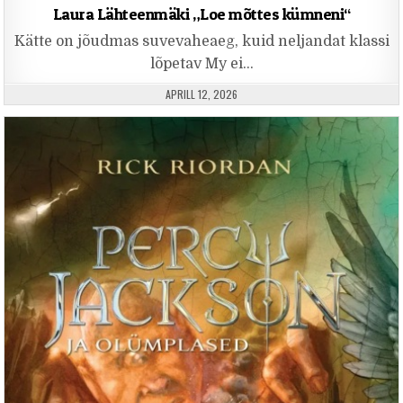
Laura Lähteenmäki „Loe mõttes kümneni“
Kätte on jõudmas suvevaheaeg, kuid neljandat klassi
lõpetav My ei…
PUBLISHED DATE:
APRILL 12, 2026