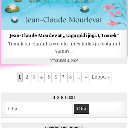
Jean-Claude Mourlevat „Tagurpidi jõgi. I, Tomek“
Tomek on elanud kogu elu ühes külas ja töötanud
samas…
PUBLISHED DATE:
DETSEMBER 4, 2025
1
2
3
4
5
6
7
8
...
»
Lõppu »
OTSI BLOGIST
Otsi
UUDISKIRJANDUS 2026