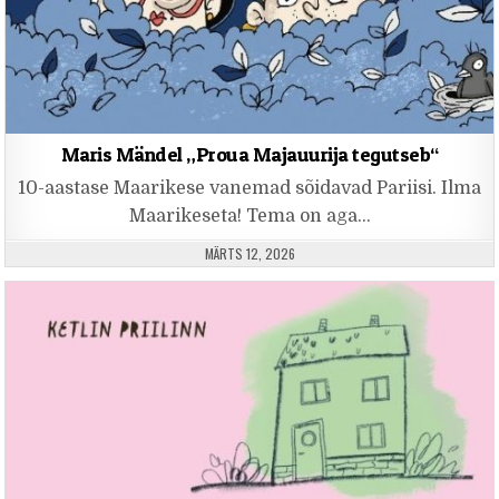
Maris Mändel „Proua Majauurija tegutseb“
10-aastase Maarikese vanemad sõidavad Pariisi. Ilma
Maarikeseta! Tema on aga…
PUBLISHED DATE:
MÄRTS 12, 2026