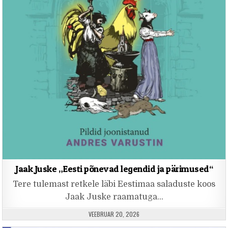
Jaak Juske „Eesti põnevad legendid ja pärimused“
Tere tulemast retkele läbi Eestimaa saladuste koos
Jaak Juske raamatuga…
PUBLISHED DATE:
VEEBRUAR 20, 2026