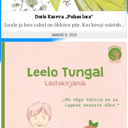
Doris Kareva „Puhas lora“
Luule ja lora vahel on õhkõrn piir. Kui keegi valetab…
PUBLISHED DATE:
JAANUAR 13, 2026