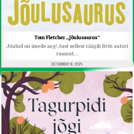
Tom Fletcher „Jõulusaurus“
Jõulud on imede aeg! Just sellest räägib Briti autori
raamat,…
PUBLISHED DATE:
DETSEMBER 16, 2025