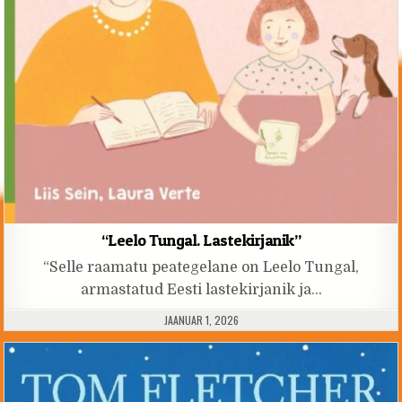
“Leelo Tungal. Lastekirjanik”
“Selle raamatu peategelane on Leelo Tungal,
armastatud Eesti lastekirjanik ja…
PUBLISHED DATE:
JAANUAR 1, 2026