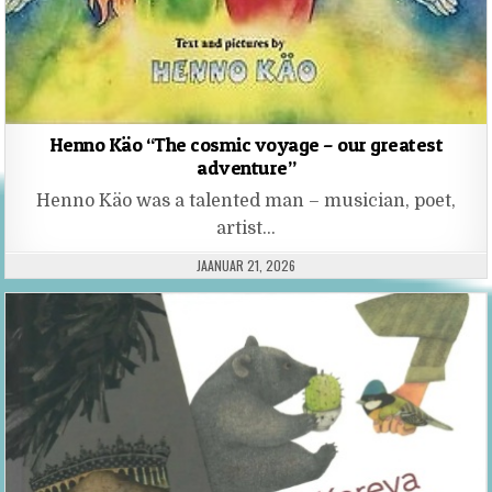
Henno Käo “The cosmic voyage – our greatest
adventure”
Henno Käo was a talented man – musician, poet,
artist…
PUBLISHED DATE:
JAANUAR 21, 2026