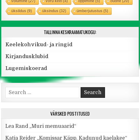
võlumine
(27)
võru keel
(4)
õppimine
(5)
õudne
(20)
üksildus
(9)
üksindus
(32)
ümberjutustus
(5)
TALLINNA KESKRAAMATUKOGU:
Keelekohvikud- ja ringid
Kirjandusklubid
Lugemiskoerad
Search for:
VÄRSKED POSTITUSED
Lea Rand „Muri memuaarid“
Katja Reider „Komissar Käpp. Kadunud kaelakee“