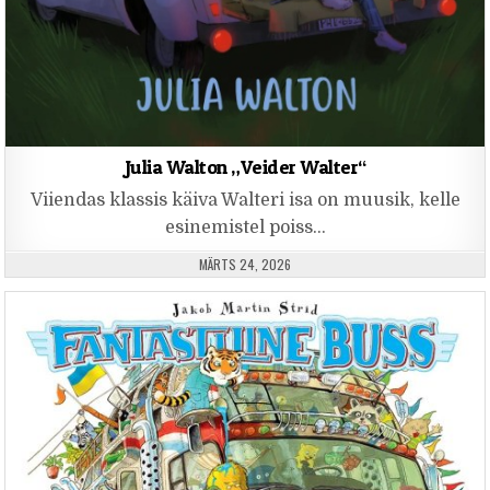
Julia Walton „Veider Walter“
Viiendas klassis käiva Walteri isa on muusik, kelle
esinemistel poiss…
PUBLISHED DATE:
MÄRTS 24, 2026