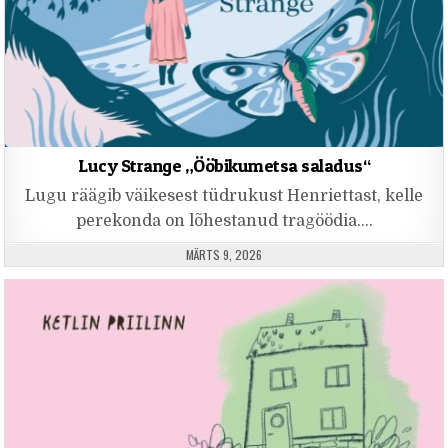
Lucy Strange „Ööbikumetsa saladus“
Lugu räägib väikesest tüdrukust Henriettast, kelle
perekonda on lõhestanud tragöödia….
PUBLISHED DATE:
MÄRTS 9, 2026