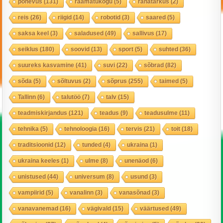
põnevus
(131)
raamatukogu
(5)
rahatarkus
(2)
reis
(26)
riigid
(14)
robotid
(3)
saared
(5)
saksa keel
(3)
saladused
(49)
sallivus
(17)
seiklus
(180)
soovid
(13)
sport
(5)
suhted
(36)
suureks kasvamine
(41)
suvi
(22)
sõbrad
(82)
sõda
(5)
sõltuvus
(2)
sõprus
(255)
taimed
(5)
Tallinn
(6)
talutöö
(7)
talv
(15)
teadmiskirjandus
(121)
teadus
(9)
teadusulme
(11)
tehnika
(5)
tehnoloogia
(16)
tervis
(21)
toit
(18)
traditsioonid
(12)
tunded
(4)
ukraina
(1)
ukraina keeles
(1)
ulme
(8)
unenäod
(6)
unistused
(44)
universum
(8)
usund
(3)
vampiirid
(5)
vanalinn
(3)
vanasõnad
(3)
vanavanemad
(16)
vägivald
(15)
väärtused
(49)