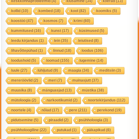
keskkonnaprobleemid
(4)
kiusamine
(34)
koerad
(13)
kollid
(10)
kombed
(18)
kool
(82)
koomiks
(5)
koostöö
(47)
kosmos
(7)
krimi
(60)
kummitused
(16)
kunst
(17)
küsimused
(5)
leedu kirjandus
(1)
lein
(35)
leiutised
(8)
lihavõttepühad
(1)
linnud
(18)
loodus
(106)
loodushoid
(5)
loomad
(155)
lugemine
(14)
luule
(27)
lühijutud
(9)
maagia
(34)
meditsiin
(3)
mereröövlid
(2)
meri
(7)
muinasjutt
(37)
muusika
(8)
mänguasjad
(13)
müstika
(38)
mütoloogia
(2)
narkootikumid
(2)
noortekirjandus
(112)
noortele
(4)
nõiad
(17)
pere
(211)
perekond
(19)
pidutsemine
(5)
piraadid
(2)
psühholoogia
(3)
psühholoogiline
(22)
putukad
(1)
päkapikud
(6)