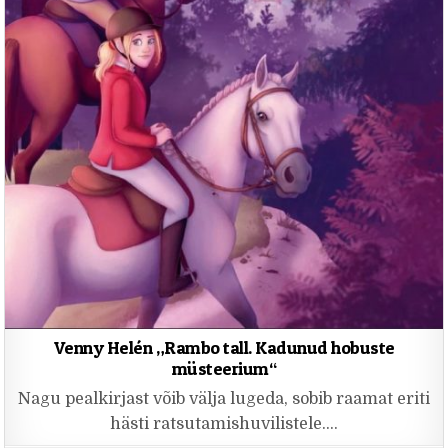
Venny Helén „Rambo tall. Kadunud hobuste
müsteerium“
Nagu pealkirjast võib välja lugeda, sobib raamat eriti
hästi ratsutamishuvilistele….