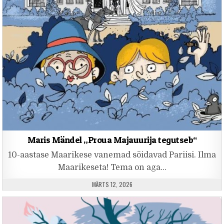
Maris Mändel „Proua Majauurija tegutseb“
10-aastase Maarikese vanemad sõidavad Pariisi. Ilma
Maarikeseta! Tema on aga…
PUBLISHED DATE:
MÄRTS 12, 2026