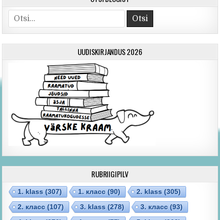
Otsi
UUDISKIRJANDUS 2026
RUBRIIGIPILV
1. klass
(307)
1. класс
(90)
2. klass
(305)
2. класс
(107)
3. klass
(278)
3. класс
(93)