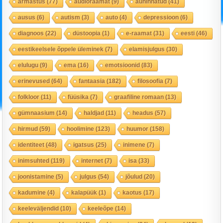
armastus
(77)
audioraamat
(9)
auhinnatud
(41)
ausus
(6)
autism
(3)
auto
(4)
depressioon
(6)
diagnoos
(22)
düstoopia
(1)
e-raamat
(31)
eesti
(46)
eestikeelsele õppele üleminek
(7)
elamisjulgus
(30)
elulugu
(9)
ema
(16)
emotsioonid
(83)
erinevused
(64)
fantaasia
(182)
filosoofia
(7)
folkloor
(11)
füüsika
(7)
graafiline romaan
(13)
gümnaasium
(14)
haldjad
(11)
headus
(57)
hirmud
(59)
hoolimine
(123)
huumor
(158)
identiteet
(48)
igatsus
(25)
inimene
(7)
inimsuhted
(119)
internet
(7)
isa
(33)
joonistamine
(5)
julgus
(54)
jõulud
(20)
kadumine
(4)
kalapüük
(1)
kaotus
(17)
keeleväljendid
(10)
keeleõpe
(14)