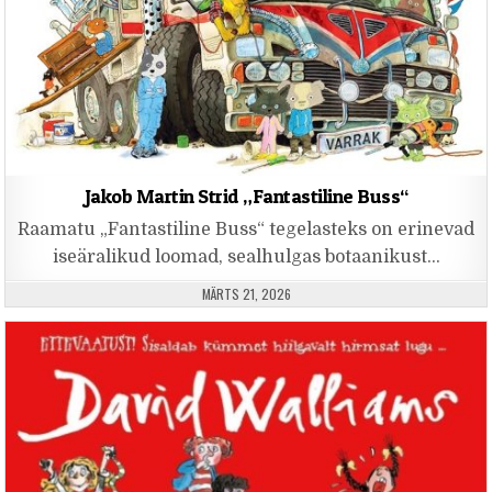
Jakob Martin Strid „Fantastiline Buss“
Raamatu „Fantastiline Buss“ tegelasteks on erinevad
iseäralikud loomad, sealhulgas botaanikust…
PUBLISHED DATE:
MÄRTS 21, 2026