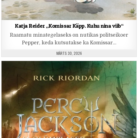
Katja Reider „Komissar Käpp. Kuhu nina viib“
Raamatu minategelaseks on nutikas politseikoer
Pepper, keda kutsutakse ka Komissar…
PUBLISHED DATE:
MÄRTS 30, 2026