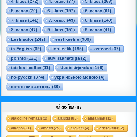
4. klass
(272)
4. класс
(77)
5. klass
(263)
5. класс
(70)
6. klass
(197)
6. класс
(61)
7. klass
(141)
7. класс
(43)
8. klass
(149)
8. класс
(47)
9. klass
(151)
9. класс
(41)
Eesti autor
(247)
eestikeelne
(966)
in English
(69)
koolieelik
(185)
lasteaed
(37)
põnnid
(121)
suvi raamatuga
(2)
teistes keeltes
(11)
Uudiskirjandus
(158)
по-русски
(374)
українською мовою
(4)
эстонские авторы
(60)
MÄRKSÕNAPILV
ajalooline romaan
(1)
ajalugu
(83)
ajarännak
(11)
alkohol
(11)
ametid
(25)
arekeel
(4)
arhitektuur
(2)