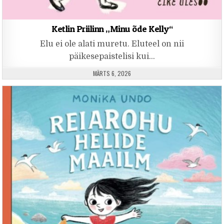
Ketlin Priilinn „Minu õde Kelly“
Elu ei ole alati muretu. Eluteel on nii
päikesepaistelisi kui…
PUBLISHED DATE:
MÄRTS 6, 2026