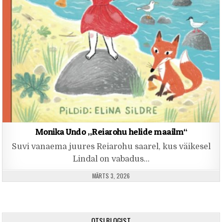
Monika Undo „Reiarohu helide maailm“
Suvi vanaema juures Reiarohu saarel, kus väikesel
Lindal on vabadus…
PUBLISHED DATE:
MÄRTS 3, 2026
OTSI BLOGIST