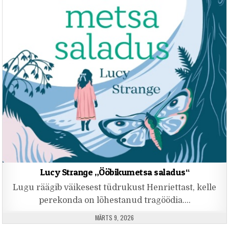
Lucy Strange „Ööbikumetsa saladus“
Lugu räägib väikesest tüdrukust Henriettast, kelle
perekonda on lõhestanud tragöödia….
PUBLISHED DATE:
MÄRTS 9, 2026