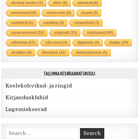
ukraina keeles
(1)
ulme
(8)
unenäod
(6)
unistused
(44)
universum
(8)
usund
(3)
vampiirid
(5)
vanalinn
(3)
vanasõnad
(3)
vanavanemad
(16)
vägivald
(15)
väärtused
(49)
võlumine
(27)
võru keel
(4)
õppimine
(5)
õudne
(20)
üksildus
(9)
üksindus
(32)
ümberjutustus
(5)
TALLINNA KESKRAAMATUKOGU:
Keelekohvikud- ja ringid
Kirjandusklubid
Lugemiskoerad
Search for: