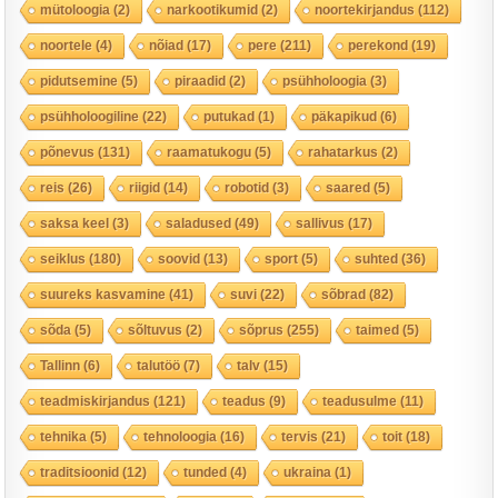
mütoloogia
(2)
narkootikumid
(2)
noortekirjandus
(112)
noortele
(4)
nõiad
(17)
pere
(211)
perekond
(19)
pidutsemine
(5)
piraadid
(2)
psühholoogia
(3)
psühholoogiline
(22)
putukad
(1)
päkapikud
(6)
põnevus
(131)
raamatukogu
(5)
rahatarkus
(2)
reis
(26)
riigid
(14)
robotid
(3)
saared
(5)
saksa keel
(3)
saladused
(49)
sallivus
(17)
seiklus
(180)
soovid
(13)
sport
(5)
suhted
(36)
suureks kasvamine
(41)
suvi
(22)
sõbrad
(82)
sõda
(5)
sõltuvus
(2)
sõprus
(255)
taimed
(5)
Tallinn
(6)
talutöö
(7)
talv
(15)
teadmiskirjandus
(121)
teadus
(9)
teadusulme
(11)
tehnika
(5)
tehnoloogia
(16)
tervis
(21)
toit
(18)
traditsioonid
(12)
tunded
(4)
ukraina
(1)