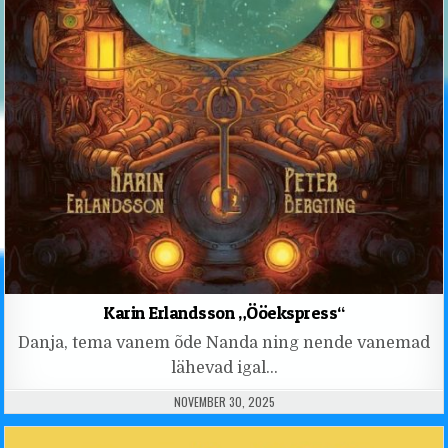
Karin Erlandsson „Ööekspress“
Danja, tema vanem õde Nanda ning nende vanemad
lähevad igal…
PUBLISHED DATE:
NOVEMBER 30, 2025