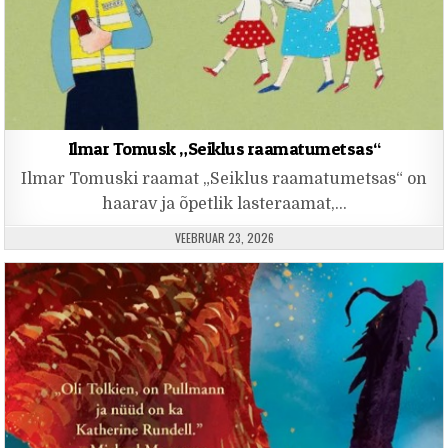
Ilmar Tomusk „Seiklus raamatumetsas“
Ilmar Tomuski raamat „Seiklus raamatumetsas“ on
haarav ja õpetlik lasteraamat,…
PUBLISHED DATE:
VEEBRUAR 23, 2026