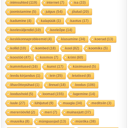
inimsuhted
(119)
internet
(7)
isa
(33)
joonistamine
(5)
julgus
(54)
jõulud
(20)
kadumine
(4)
kalapüük
(1)
kaotus
(17)
keeleväljendid
(10)
keeleõpe
(14)
keskkonnaprobleemid
(4)
kiusamine
(34)
koerad
(13)
kollid
(10)
kombed
(18)
kool
(82)
koomiks
(5)
koostöö
(47)
kosmos
(7)
krimi
(60)
kummitused
(16)
kunst
(17)
küsimused
(5)
leedu kirjandus
(1)
lein
(35)
leiutised
(8)
lihavõttepühad
(1)
linnud
(18)
loodus
(106)
loodushoid
(5)
loomad
(155)
lugemine
(14)
luule
(27)
lühijutud
(9)
maagia
(34)
meditsiin
(3)
mereröövlid
(2)
meri
(7)
muinasjutt
(37)
muusika
(8)
mänguasjad
(13)
müstika
(38)