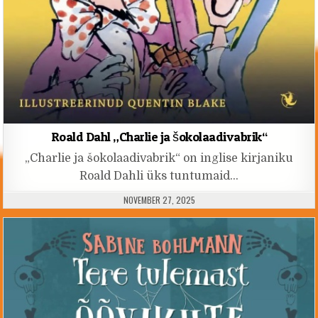
Roald Dahl „Charlie ja šokolaadivabrik“
„Charlie ja šokolaadivabrik“ on inglise kirjaniku
Roald Dahli üks tuntumaid…
PUBLISHED DATE:
NOVEMBER 27, 2025