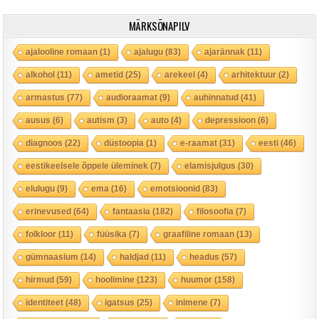
MÄRKSÕNAPILV
ajalooline romaan
(1)
ajalugu
(83)
ajarännak
(11)
alkohol
(11)
ametid
(25)
arekeel
(4)
arhitektuur
(2)
armastus
(77)
audioraamat
(9)
auhinnatud
(41)
ausus
(6)
autism
(3)
auto
(4)
depressioon
(6)
diagnoos
(22)
düstoopia
(1)
e-raamat
(31)
eesti
(46)
eestikeelsele õppele üleminek
(7)
elamisjulgus
(30)
elulugu
(9)
ema
(16)
emotsioonid
(83)
erinevused
(64)
fantaasia
(182)
filosoofia
(7)
folkloor
(11)
füüsika
(7)
graafiline romaan
(13)
gümnaasium
(14)
haldjad
(11)
headus
(57)
hirmud
(59)
hoolimine
(123)
huumor
(158)
identiteet
(48)
igatsus
(25)
inimene
(7)