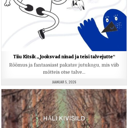
Tiiu Kitsik „Jooksvad ninad ja teisi talvejutte“
Rõõmus ja fantaasiast pakatav jutukogu, mis viib
mõtteis otse talve…
PUBLISHED DATE:
JAANUAR 5, 2026