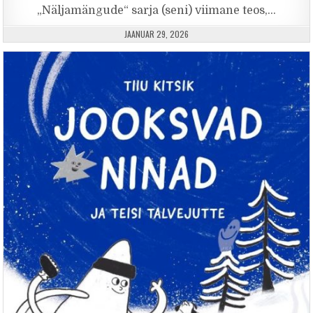
„Näljamängude“ sarja (seni) viimane teos,…
PUBLISHED DATE:
JAANUAR 29, 2026