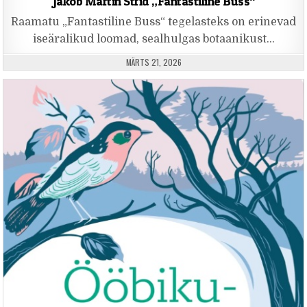
Jakob Martin Strid „Fantastiline Buss“
Raamatu „Fantastiline Buss“ tegelasteks on erinevad
iseäralikud loomad, sealhulgas botaanikust…
PUBLISHED DATE:
MÄRTS 21, 2026