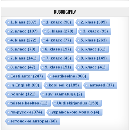
RUBRIIGIPILV
1. klass
(307)
1. класс
(90)
2. klass
(305)
2. класс
(107)
3. klass
(278)
3. класс
(93)
4. klass
(272)
4. класс
(77)
5. klass
(263)
5. класс
(70)
6. klass
(197)
6. класс
(61)
7. klass
(141)
7. класс
(43)
8. klass
(149)
8. класс
(47)
9. klass
(151)
9. класс
(41)
Eesti autor
(247)
eestikeelne
(966)
in English
(69)
koolieelik
(185)
lasteaed
(37)
põnnid
(121)
suvi raamatuga
(2)
teistes keeltes
(11)
Uudiskirjandus
(158)
по-русски
(374)
українською мовою
(4)
эстонские авторы
(60)