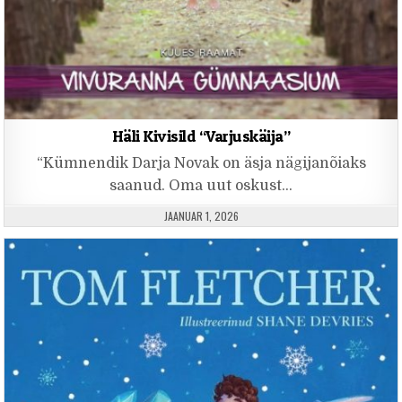
Häli Kivisild “Varjuskäija”
“Kümnendik Darja Novak on äsja nägijanõiaks
saanud. Oma uut oskust…
PUBLISHED DATE:
JAANUAR 1, 2026