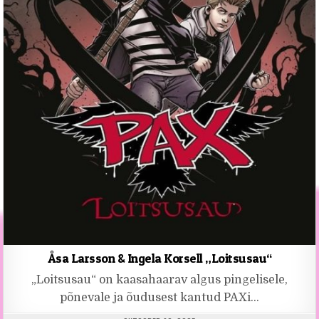
Åsa Larsson & Ingela Korsell „Loitsusau“
„Loitsusau“ on kaasahaarav algus pingelisele,
põnevale ja õudusest kantud PAXi…