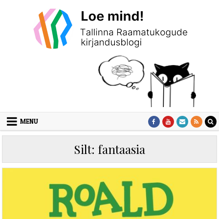
Skip to content
MENU
Silt:
fantaasia