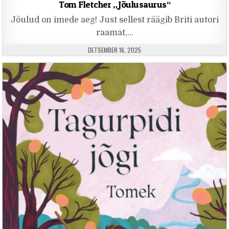
Tom Fletcher „Jõulusaurus“
Jõulud on imede aeg! Just sellest räägib Briti autori
raamat,…
PUBLISHED DATE:
DETSEMBER 16, 2025