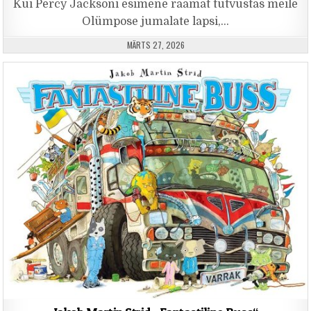
Kui Percy Jacksoni esimene raamat tutvustas meile
Olümpose jumalate lapsi,…
PUBLISHED DATE:
MÄRTS 27, 2026