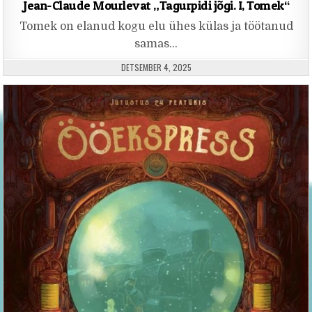
Jean-Claude Mourlevat „Tagurpidi jõgi. I, Tomek“
Tomek on elanud kogu elu ühes külas ja töötanud
samas…
PUBLISHED DATE:
DETSEMBER 4, 2025