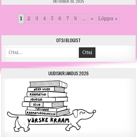
PUBLISHED DATE:
OKTOOBER 30, 2025
1
2
3
4
5
6
7
8
...
»
Lõppu »
OTSI BLOGIST
Otsi
UUDISKIRJANDUS 2026