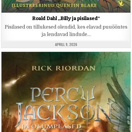
Roald Dahl „Billy ja pisilased“
Pisilased on tillukesed olendid, kes elavad puuõõntes
ja lendavad lindude…
PUBLISHED DATE:
APRILL 9, 2026