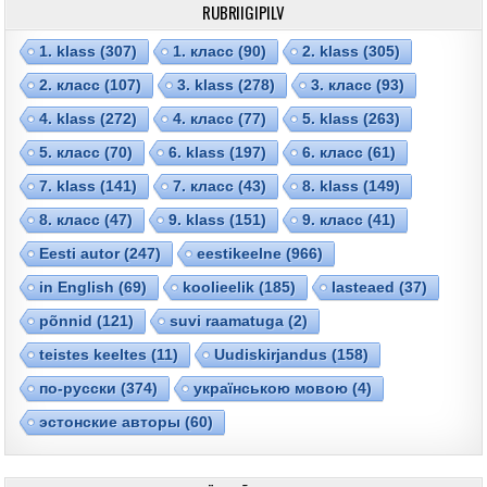
RUBRIIGIPILV
1. klass
(307)
1. класс
(90)
2. klass
(305)
2. класс
(107)
3. klass
(278)
3. класс
(93)
4. klass
(272)
4. класс
(77)
5. klass
(263)
5. класс
(70)
6. klass
(197)
6. класс
(61)
7. klass
(141)
7. класс
(43)
8. klass
(149)
8. класс
(47)
9. klass
(151)
9. класс
(41)
Eesti autor
(247)
eestikeelne
(966)
in English
(69)
koolieelik
(185)
lasteaed
(37)
põnnid
(121)
suvi raamatuga
(2)
teistes keeltes
(11)
Uudiskirjandus
(158)
по-русски
(374)
українською мовою
(4)
эстонские авторы
(60)