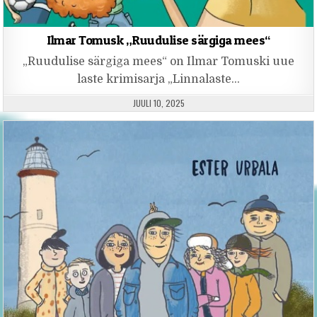
Ilmar Tomusk „Ruudulise särgiga mees“
„Ruudulise särgiga mees“ on Ilmar Tomuski uue
laste krimisarja „Linnalaste…
PUBLISHED DATE:
JUULI 10, 2025