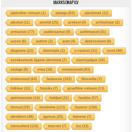
MÄRKSÕNAPILV
ajalooline romaan
(1)
ajalugu
(83)
ajarännak
(11)
alkohol
(11)
ametid
(25)
arekeel
(4)
arhitektuur
(2)
armastus
(77)
audioraamat
(9)
auhinnatud
(41)
ausus
(6)
autism
(3)
auto
(4)
depressioon
(6)
diagnoos
(22)
düstoopia
(1)
e-raamat
(31)
eesti
(46)
eestikeelsele õppele üleminek
(7)
elamisjulgus
(30)
elulugu
(9)
ema
(16)
emotsioonid
(83)
erinevused
(64)
fantaasia
(182)
filosoofia
(7)
folkloor
(11)
füüsika
(7)
graafiline romaan
(13)
gümnaasium
(14)
haldjad
(11)
headus
(57)
hirmud
(59)
hoolimine
(123)
huumor
(158)
identiteet
(48)
igatsus
(25)
inimene
(7)
inimsuhted
(119)
internet
(7)
isa
(33)