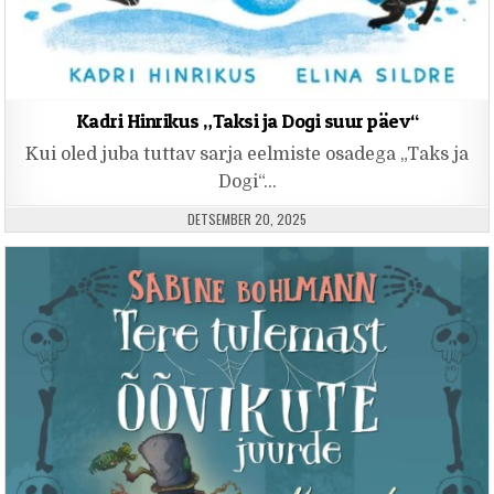
Kadri Hinrikus „Taksi ja Dogi suur päev“
Kui oled juba tuttav sarja eelmiste osadega „Taks ja
Dogi“…
PUBLISHED DATE:
DETSEMBER 20, 2025