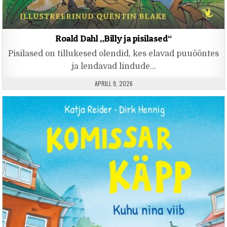
Roald Dahl „Billy ja pisilased“
Pisilased on tillukesed olendid, kes elavad puuõõntes
ja lendavad lindude…
PUBLISHED DATE:
APRILL 9, 2026