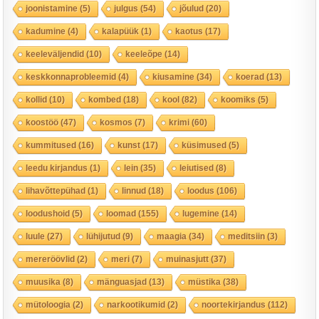
joonistamine
(5)
julgus
(54)
jõulud
(20)
kadumine
(4)
kalapüük
(1)
kaotus
(17)
keeleväljendid
(10)
keeleõpe
(14)
keskkonnaprobleemid
(4)
kiusamine
(34)
koerad
(13)
kollid
(10)
kombed
(18)
kool
(82)
koomiks
(5)
koostöö
(47)
kosmos
(7)
krimi
(60)
kummitused
(16)
kunst
(17)
küsimused
(5)
leedu kirjandus
(1)
lein
(35)
leiutised
(8)
lihavõttepühad
(1)
linnud
(18)
loodus
(106)
loodushoid
(5)
loomad
(155)
lugemine
(14)
luule
(27)
lühijutud
(9)
maagia
(34)
meditsiin
(3)
mereröövlid
(2)
meri
(7)
muinasjutt
(37)
muusika
(8)
mänguasjad
(13)
müstika
(38)
mütoloogia
(2)
narkootikumid
(2)
noortekirjandus
(112)