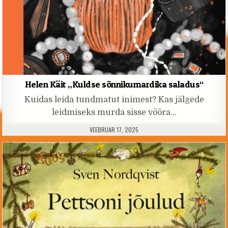
Helen Käit „Kuldse sõnnikumardika saladus“
Kuidas leida tundmatut inimest? Kas jälgede
leidmiseks murda sisse võõra…
PUBLISHED DATE:
VEEBRUAR 17, 2025