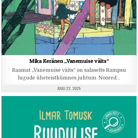
Mika Keränen „Vanemuise väits“
Raamat „Vanemuise väits“ on salaselts Rampsu
lugude üheteistkümnes juhtum. Noored…
PUBLISHED DATE:
JUULI 22, 2025