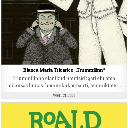
Bianca Maria Tricarico „Trummilinn“
Trummilinna elanikud nautisid igati elu oma
mõnusas linnas: hommikukontserti, lemmiktoite…
PUBLISHED DATE:
APRILL 21, 2026