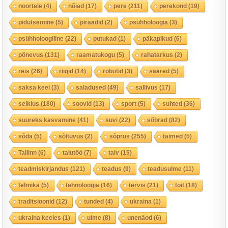
noortele
(4)
nõiad
(17)
pere
(211)
perekond
(19)
pidutsemine
(5)
piraadid
(2)
psühholoogia
(3)
psühholoogiline
(22)
putukad
(1)
päkapikud
(6)
põnevus
(131)
raamatukogu
(5)
rahatarkus
(2)
reis
(26)
riigid
(14)
robotid
(3)
saared
(5)
saksa keel
(3)
saladused
(49)
sallivus
(17)
seiklus
(180)
soovid
(13)
sport
(5)
suhted
(36)
suureks kasvamine
(41)
suvi
(22)
sõbrad
(82)
sõda
(5)
sõltuvus
(2)
sõprus
(255)
taimed
(5)
Tallinn
(6)
talutöö
(7)
talv
(15)
teadmiskirjandus
(121)
teadus
(9)
teadusulme
(11)
tehnika
(5)
tehnoloogia
(16)
tervis
(21)
toit
(18)
traditsioonid
(12)
tunded
(4)
ukraina
(1)
ukraina keeles
(1)
ulme
(8)
unenäod
(6)