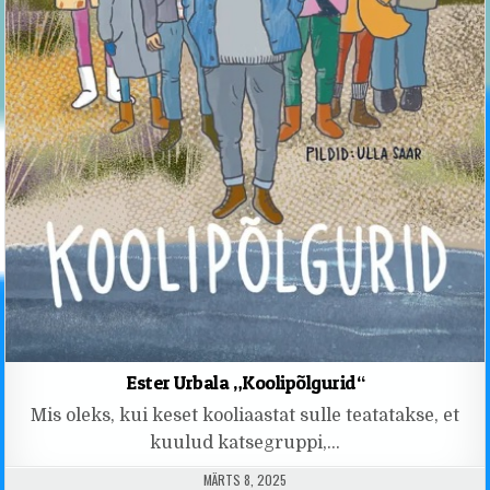
Ester Urbala „Koolipõlgurid“
Mis oleks, kui keset kooliaastat sulle teatatakse, et
kuulud katsegruppi,…
PUBLISHED DATE:
MÄRTS 8, 2025