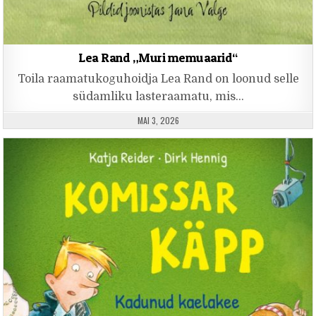
Lea Rand „Muri memuaarid“
Toila raamatukoguhoidja Lea Rand on loonud selle
südamliku lasteraamatu, mis…
PUBLISHED DATE:
MAI 3, 2026