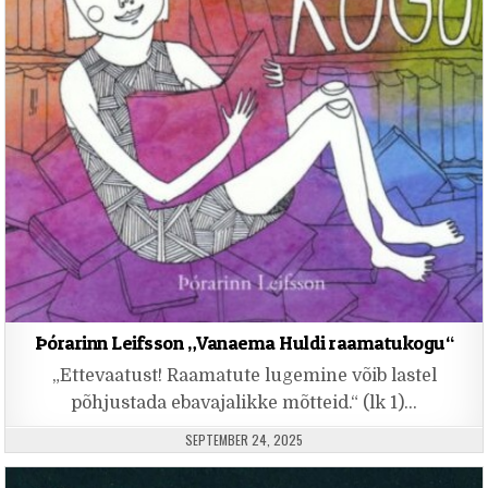
Þórarinn Leifsson „Vanaema Huldi raamatukogu“
„Ettevaatust! Raamatute lugemine võib lastel
põhjustada ebavajalikke mõtteid.“ (lk 1)…
PUBLISHED DATE:
SEPTEMBER 24, 2025