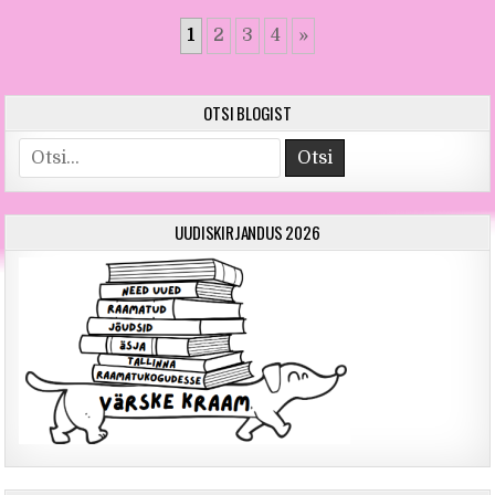
1
2
3
4
»
OTSI BLOGIST
Otsi
UUDISKIRJANDUS 2026