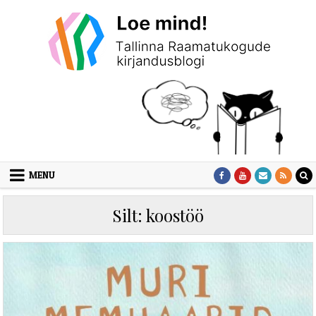
Skip to content
MENU
Silt:
koostöö