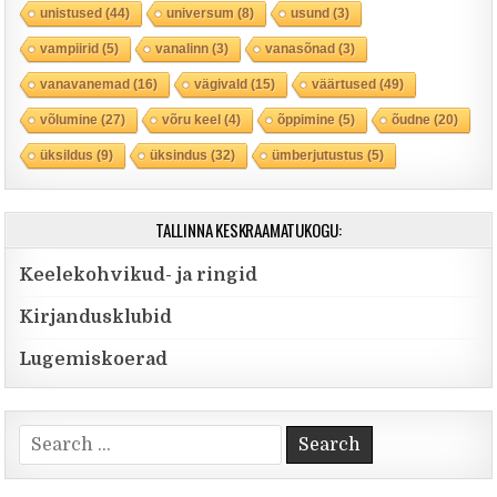
unistused
(44)
universum
(8)
usund
(3)
vampiirid
(5)
vanalinn
(3)
vanasõnad
(3)
vanavanemad
(16)
vägivald
(15)
väärtused
(49)
võlumine
(27)
võru keel
(4)
õppimine
(5)
õudne
(20)
üksildus
(9)
üksindus
(32)
ümberjutustus
(5)
TALLINNA KESKRAAMATUKOGU:
Keelekohvikud- ja ringid
Kirjandusklubid
Lugemiskoerad
Search for: