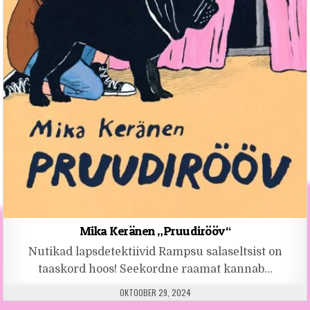
Mika Keränen „Pruudirööv“
Nutikad lapsdetektiivid Rampsu salaseltsist on
taaskord hoos! Seekordne raamat kannab…
PUBLISHED DATE:
OKTOOBER 29, 2024