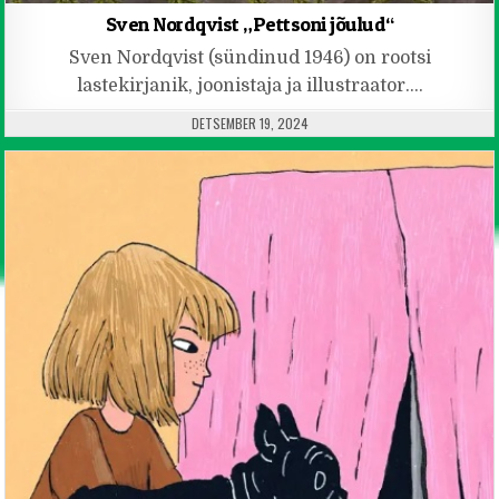
Sven Nordqvist „Pettsoni jõulud“
Sven Nordqvist (sündinud 1946) on rootsi
lastekirjanik, joonistaja ja illustraator….
PUBLISHED DATE:
DETSEMBER 19, 2024