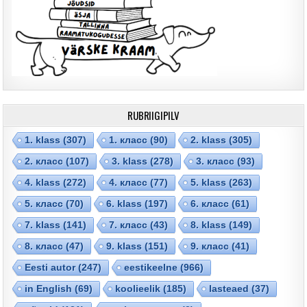
RUBRIIGIPILV
1. klass
(307)
1. класс
(90)
2. klass
(305)
2. класс
(107)
3. klass
(278)
3. класс
(93)
4. klass
(272)
4. класс
(77)
5. klass
(263)
5. класс
(70)
6. klass
(197)
6. класс
(61)
7. klass
(141)
7. класс
(43)
8. klass
(149)
8. класс
(47)
9. klass
(151)
9. класс
(41)
Eesti autor
(247)
eestikeelne
(966)
in English
(69)
koolieelik
(185)
lasteaed
(37)