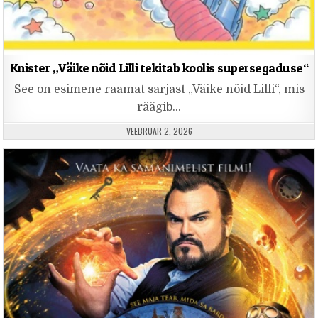
Knister „Väike nõid Lilli tekitab koolis supersegaduse“
See on esimene raamat sarjast „Väike nõid Lilli“, mis
räägib…
PUBLISHED DATE:
VEEBRUAR 2, 2026