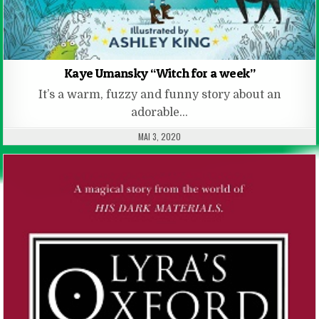
Kaye Umansky “Witch for a week”
It’s a warm, fuzzy and funny story about an
adorable…
PUBLISHED DATE:
MAI 3, 2020