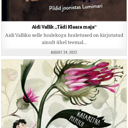
Aidi Vallik „Tädi Klaara maja“
Aidi Valliku selle luulekogu luuletused on kirjutatud
ainult ühel teemal…
PUBLISHED DATE:
AUGUST 24, 2022