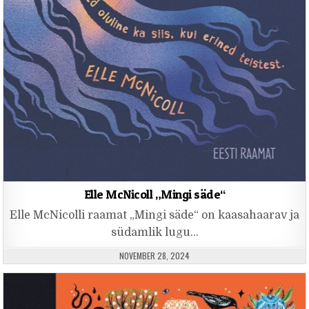
Elle McNicoll „Mingi säde“
Elle McNicolli raamat „Mingi säde“ on kaasahaarav ja
südamlik lugu…
PUBLISHED DATE:
NOVEMBER 28, 2024