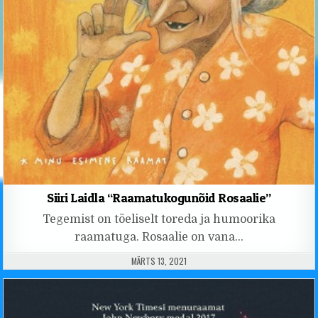
Siiri Laidla “Raamatukogunõid Rosaalie”
Tegemist on tõeliselt toreda ja humoorika
raamatuga. Rosaalie on vana…
PUBLISHED DATE:
MÄRTS 13, 2021