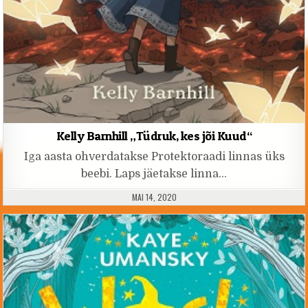
Kelly Barnhill „Tüdruk, kes jõi Kuud“
Iga aasta ohverdatakse Protektoraadi linnas üks
beebi. Laps jäetakse linna…
PUBLISHED DATE:
MAI 14, 2020