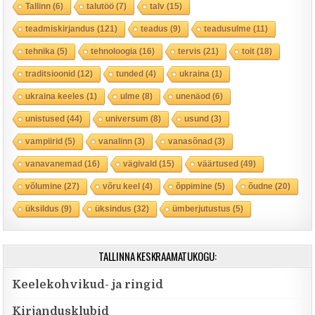
Tallinn
(6)
talutöö
(7)
talv
(15)
teadmiskirjandus
(121)
teadus
(9)
teadusulme
(11)
tehnika
(5)
tehnoloogia
(16)
tervis
(21)
toit
(18)
traditsioonid
(12)
tunded
(4)
ukraina
(1)
ukraina keeles
(1)
ulme
(8)
unenäod
(6)
unistused
(44)
universum
(8)
usund
(3)
vampiirid
(5)
vanalinn
(3)
vanasõnad
(3)
vanavanemad
(16)
vägivald
(15)
väärtused
(49)
võlumine
(27)
võru keel
(4)
õppimine
(5)
õudne
(20)
üksildus
(9)
üksindus
(32)
ümberjutustus
(5)
TALLINNA KESKRAAMATUKOGU:
Keelekohvikud- ja ringid
Kirjandusklubid