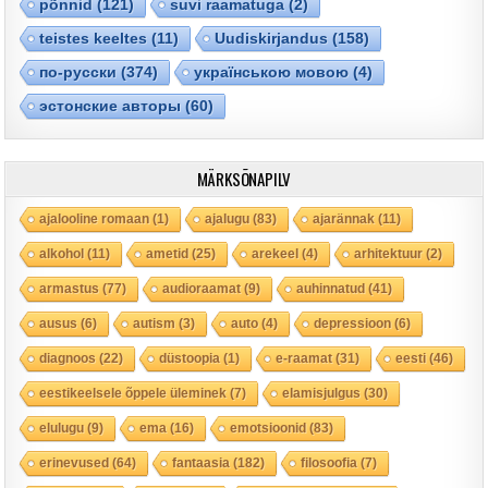
põnnid
(121)
suvi raamatuga
(2)
teistes keeltes
(11)
Uudiskirjandus
(158)
по-русски
(374)
українською мовою
(4)
эстонские авторы
(60)
MÄRKSÕNAPILV
ajalooline romaan
(1)
ajalugu
(83)
ajarännak
(11)
alkohol
(11)
ametid
(25)
arekeel
(4)
arhitektuur
(2)
armastus
(77)
audioraamat
(9)
auhinnatud
(41)
ausus
(6)
autism
(3)
auto
(4)
depressioon
(6)
diagnoos
(22)
düstoopia
(1)
e-raamat
(31)
eesti
(46)
eestikeelsele õppele üleminek
(7)
elamisjulgus
(30)
elulugu
(9)
ema
(16)
emotsioonid
(83)
erinevused
(64)
fantaasia
(182)
filosoofia
(7)