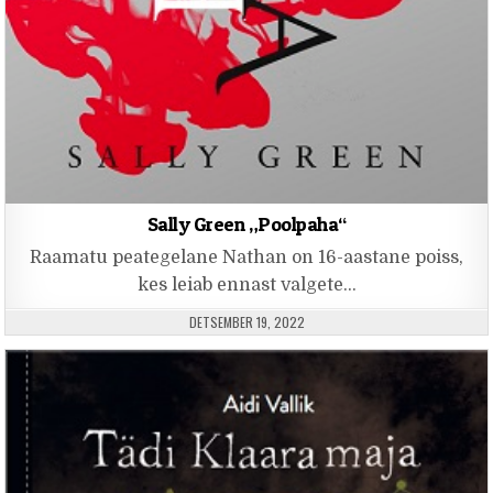
Sally Green „Poolpaha“
Raamatu peategelane Nathan on 16-aastane poiss,
kes leiab ennast valgete…
PUBLISHED DATE:
DETSEMBER 19, 2022