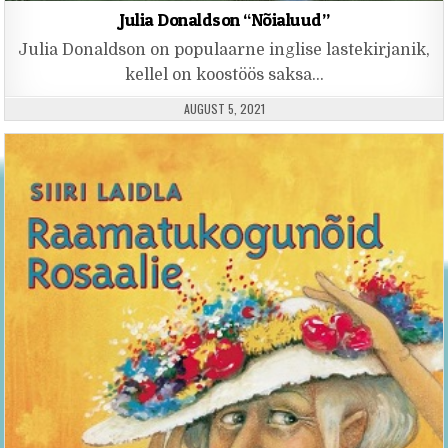
Julia Donaldson “Nõialuud”
Julia Donaldson on populaarne inglise lastekirjanik,
kellel on koostöös saksa…
PUBLISHED DATE:
AUGUST 5, 2021