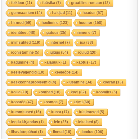
folkloor
(11)
füüsika
(7)
graafiline romaan
(13)
gümnaasium
(14)
haldjad
(11)
headus
(57)
hirmud
(59)
hoolimine
(123)
huumor
(158)
identiteet
(48)
igatsus
(25)
inimene
(7)
inimsuhted
(119)
internet
(7)
isa
(33)
joonistamine
(5)
julgus
(54)
jõulud
(20)
kadumine
(4)
kalapüük
(1)
kaotus
(17)
keeleväljendid
(10)
keeleõpe
(14)
keskkonnaprobleemid
(4)
kiusamine
(34)
koerad
(13)
kollid
(10)
kombed
(18)
kool
(82)
koomiks
(5)
koostöö
(47)
kosmos
(7)
krimi
(60)
kummitused
(16)
kunst
(17)
küsimused
(5)
leedu kirjandus
(1)
lein
(35)
leiutised
(8)
lihavõttepühad
(1)
linnud
(18)
loodus
(106)