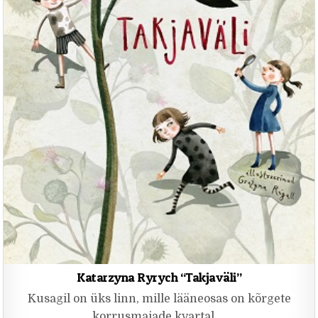
Katarzyna Ryrych “Takjaväli”
Kusagil on üks linn, mille lääneosas on kõrgete
korrusmajade kvartal,…