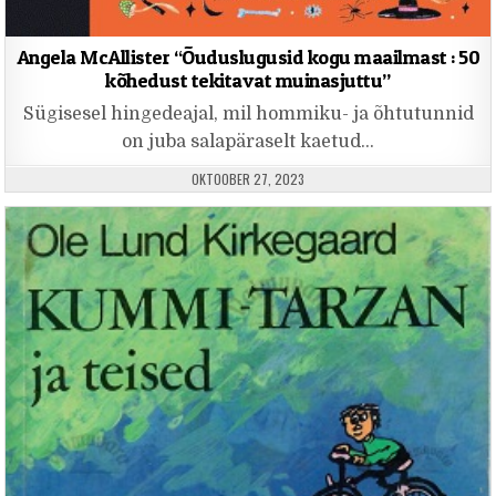
Angela McAllister “Õuduslugusid kogu maailmast : 50
kõhedust tekitavat muinasjuttu”
Sügisesel hingedeajal, mil hommiku- ja õhtutunnid
on juba salapäraselt kaetud…
PUBLISHED DATE:
OKTOOBER 27, 2023