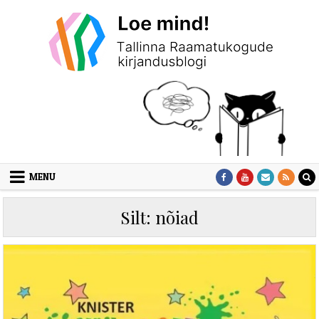
Skip to content
MENU
Silt:
nõiad