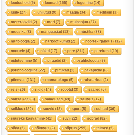
loodushoid
(5)
loomad
(155)
lugemine
(14)
luule
(27)
lühijutud
(9)
maagia
(34)
meditsiin
(3)
mereröövlid
(2)
meri
(7)
muinasjutt
(37)
muusika
(8)
mänguasjad
(13)
müstika
(38)
mütoloogia
(2)
narkootikumid
(2)
noortekirjandus
(112)
noortele
(4)
nõiad
(17)
pere
(211)
perekond
(19)
pidutsemine
(5)
piraadid
(2)
psühholoogia
(3)
psühholoogiline
(22)
putukad
(1)
päkapikud
(6)
põnevus
(131)
raamatukogu
(5)
rahatarkus
(2)
reis
(26)
riigid
(14)
robotid
(3)
saared
(5)
saksa keel
(3)
saladused
(49)
sallivus
(17)
seiklus
(180)
soovid
(13)
sport
(5)
suhted
(36)
suureks kasvamine
(41)
suvi
(22)
sõbrad
(82)
sõda
(5)
sõltuvus
(2)
sõprus
(255)
taimed
(5)