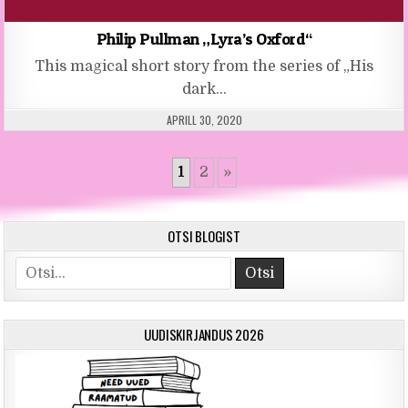
Philip Pullman „Lyra’s Oxford“
This magical short story from the series of „His
dark…
PUBLISHED DATE:
APRILL 30, 2020
1
2
»
OTSI BLOGIST
Otsi
UUDISKIRJANDUS 2026