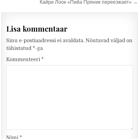
Кайри Лоок «Пийа Пряник переезжает» →
Lisa kommentaar
Sinu e-postiaadressi ei avaldata.
Nõutavad väljad on
tähistatud
*
-ga
Kommenteeri
*
Nimi
*