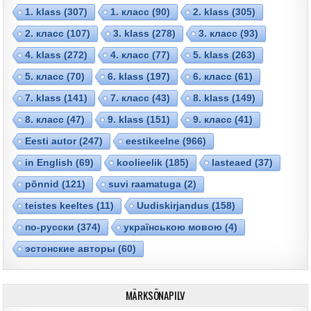
1. klass
(307)
1. класс
(90)
2. klass
(305)
2. класс
(107)
3. klass
(278)
3. класс
(93)
4. klass
(272)
4. класс
(77)
5. klass
(263)
5. класс
(70)
6. klass
(197)
6. класс
(61)
7. klass
(141)
7. класс
(43)
8. klass
(149)
8. класс
(47)
9. klass
(151)
9. класс
(41)
Eesti autor
(247)
eestikeelne
(966)
in English
(69)
koolieelik
(185)
lasteaed
(37)
põnnid
(121)
suvi raamatuga
(2)
teistes keeltes
(11)
Uudiskirjandus
(158)
по-русски
(374)
українською мовою
(4)
эстонские авторы
(60)
MÄRKSÕNAPILV