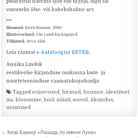
pisarateni naerma igas eas lugeja, olgu tal
vanuseks ühe- või kahekohaline arv.
***
Ilmunud:
Eesti Raamat, 1990
Illustreerinud:
Ole Lund Kirkegaard
Tõlkinud:
Arvo Alas
Leia raamat
e-kataloogist ESTER
.
Annika Lindok
eestikeelse kirjanduse osakonna laste- ja
noorteteeninduse raamatukoguhoidja
Tagged
erinevused
,
hirmud
,
huumor
,
identiteet
,
isa
,
kiusamine
,
kool
,
nõiad
,
soovid
,
üksindus
,
unistused
Navigeerimine
← Клэр Баркер «Лошадь по имени Луна»