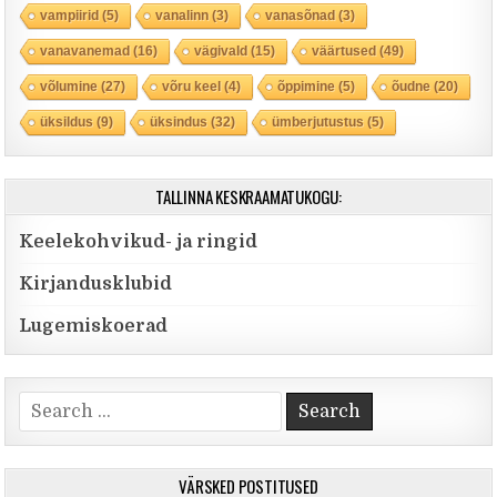
vampiirid
(5)
vanalinn
(3)
vanasõnad
(3)
vanavanemad
(16)
vägivald
(15)
väärtused
(49)
võlumine
(27)
võru keel
(4)
õppimine
(5)
õudne
(20)
üksildus
(9)
üksindus
(32)
ümberjutustus
(5)
TALLINNA KESKRAAMATUKOGU:
Keelekohvikud- ja ringid
Kirjandusklubid
Lugemiskoerad
Search for:
VÄRSKED POSTITUSED