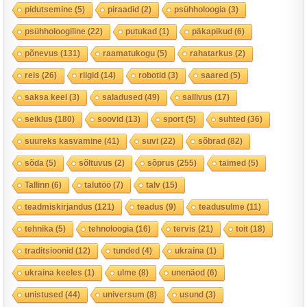
pidutsemine
(5)
piraadid
(2)
psühholoogia
(3)
psühholoogiline
(22)
putukad
(1)
päkapikud
(6)
põnevus
(131)
raamatukogu
(5)
rahatarkus
(2)
reis
(26)
riigid
(14)
robotid
(3)
saared
(5)
saksa keel
(3)
saladused
(49)
sallivus
(17)
seiklus
(180)
soovid
(13)
sport
(5)
suhted
(36)
suureks kasvamine
(41)
suvi
(22)
sõbrad
(82)
sõda
(5)
sõltuvus
(2)
sõprus
(255)
taimed
(5)
Tallinn
(6)
talutöö
(7)
talv
(15)
teadmiskirjandus
(121)
teadus
(9)
teadusulme
(11)
tehnika
(5)
tehnoloogia
(16)
tervis
(21)
toit
(18)
traditsioonid
(12)
tunded
(4)
ukraina
(1)
ukraina keeles
(1)
ulme
(8)
unenäod
(6)
unistused
(44)
universum
(8)
usund
(3)