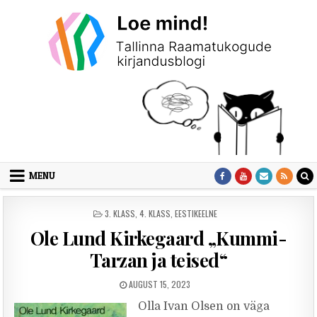
Skip to content
MENU
POSTED IN
3. KLASS
,
4. KLASS
,
EESTIKEELNE
Ole Lund Kirkegaard „Kummi-
Tarzan ja teised“
PUBLISHED DATE:
AUGUST 15, 2023
Olla Ivan Olsen on väga