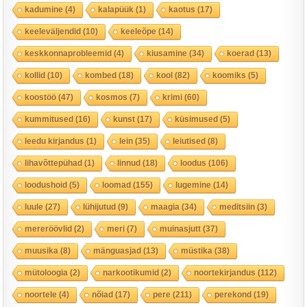
kadumine
(4)
kalapüük
(1)
kaotus
(17)
keeleväljendid
(10)
keeleõpe
(14)
keskkonnaprobleemid
(4)
kiusamine
(34)
koerad
(13)
kollid
(10)
kombed
(18)
kool
(82)
koomiks
(5)
koostöö
(47)
kosmos
(7)
krimi
(60)
kummitused
(16)
kunst
(17)
küsimused
(5)
leedu kirjandus
(1)
lein
(35)
leiutised
(8)
lihavõttepühad
(1)
linnud
(18)
loodus
(106)
loodushoid
(5)
loomad
(155)
lugemine
(14)
luule
(27)
lühijutud
(9)
maagia
(34)
meditsiin
(3)
mereröövlid
(2)
meri
(7)
muinasjutt
(37)
muusika
(8)
mänguasjad
(13)
müstika
(38)
mütoloogia
(2)
narkootikumid
(2)
noortekirjandus
(112)
noortele
(4)
nõiad
(17)
pere
(211)
perekond
(19)