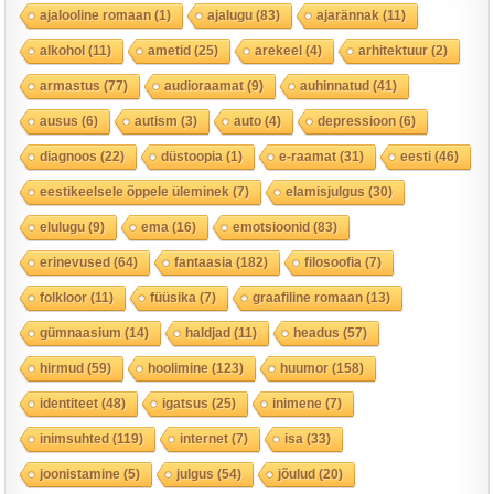
ajalooline romaan
(1)
ajalugu
(83)
ajarännak
(11)
alkohol
(11)
ametid
(25)
arekeel
(4)
arhitektuur
(2)
armastus
(77)
audioraamat
(9)
auhinnatud
(41)
ausus
(6)
autism
(3)
auto
(4)
depressioon
(6)
diagnoos
(22)
düstoopia
(1)
e-raamat
(31)
eesti
(46)
eestikeelsele õppele üleminek
(7)
elamisjulgus
(30)
elulugu
(9)
ema
(16)
emotsioonid
(83)
erinevused
(64)
fantaasia
(182)
filosoofia
(7)
folkloor
(11)
füüsika
(7)
graafiline romaan
(13)
gümnaasium
(14)
haldjad
(11)
headus
(57)
hirmud
(59)
hoolimine
(123)
huumor
(158)
identiteet
(48)
igatsus
(25)
inimene
(7)
inimsuhted
(119)
internet
(7)
isa
(33)
joonistamine
(5)
julgus
(54)
jõulud
(20)