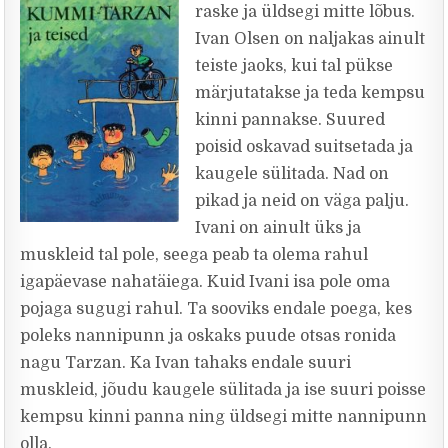
raske ja üldsegi mitte lõbus.
Ivan Olsen on naljakas ainult
teiste jaoks, kui tal pükse
märjutatakse ja teda kempsu
kinni pannakse. Suured
poisid oskavad suitsetada ja
kaugele sülitada. Nad on
pikad ja neid on väga palju.
Ivani on ainult üks ja
muskleid tal pole, seega peab ta olema rahul
igapäevase nahatäiega. Kuid Ivani isa pole oma
pojaga sugugi rahul. Ta sooviks endale poega, kes
poleks nannipunn ja oskaks puude otsas ronida
nagu Tarzan. Ka Ivan tahaks endale suuri
muskleid, jõudu kaugele sülitada ja ise suuri poisse
kempsu kinni panna ning üldsegi mitte nannipunn
olla.