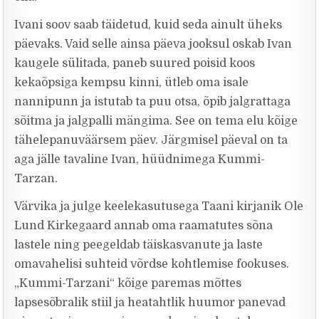
Ivani soov saab täidetud, kuid seda ainult üheks
päevaks. Vaid selle ainsa päeva jooksul oskab Ivan
kaugele sülitada, paneb suured poisid koos
kekaõpsiga kempsu kinni, ütleb oma isale
nannipunn ja istutab ta puu otsa, õpib jalgrattaga
sõitma ja jalgpalli mängima. See on tema elu kõige
tähelepanuväärsem päev. Järgmisel päeval on ta
aga jälle tavaline Ivan, hüüdnimega Kummi-
Tarzan.
Värvika ja julge keelekasutusega Taani kirjanik Ole
Lund Kirkegaard annab oma raamatutes sõna
lastele ning peegeldab täiskasvanute ja laste
omavahelisi suhteid võrdse kohtlemise fookuses.
„Kummi-Tarzani“ kõige paremas mõttes
lapsesõbralik stiil ja heatahtlik huumor panevad