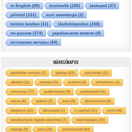
in English
(69)
koolieelik
(185)
lasteaed
(37)
põnnid
(121)
suvi raamatuga
(2)
teistes keeltes
(11)
Uudiskirjandus
(158)
по-русски
(374)
українською мовою
(4)
эстонские авторы
(60)
MÄRKSÕNAPILV
ajalooline romaan
(1)
ajalugu
(83)
ajarännak
(11)
alkohol
(11)
ametid
(25)
arekeel
(4)
arhitektuur
(2)
armastus
(77)
audioraamat
(9)
auhinnatud
(41)
ausus
(6)
autism
(3)
auto
(4)
depressioon
(6)
diagnoos
(22)
düstoopia
(1)
e-raamat
(31)
eesti
(46)
eestikeelsele õppele üleminek
(7)
elamisjulgus
(30)
elulugu
(9)
ema
(16)
emotsioonid
(83)