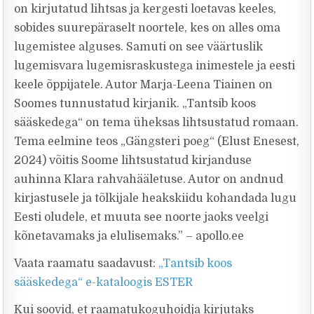
on kirjutatud lihtsas ja kergesti loetavas keeles,
sobides suurepäraselt noortele, kes on alles oma
lugemistee alguses. Samuti on see väärtuslik
lugemisvara lugemisraskustega inimestele ja eesti
keele õppijatele. Autor Marja-Leena Tiainen on
Soomes tunnustatud kirjanik. „Tantsib koos
sääskedega“ on tema üheksas lihtsustatud romaan.
Tema eelmine teos „Gängsteri poeg“ (Elust Enesest,
2024) võitis Soome lihtsustatud kirjanduse
auhinna Klara rahvahääletuse. Autor on andnud
kirjastusele ja tõlkijale heakskiidu kohandada lugu
Eesti oludele, et muuta see noorte jaoks veelgi
kõnetavamaks ja elulisemaks.” – apollo.ee
Vaata raamatu saadavust:
„Tantsib koos
sääskedega“ e-kataloogis ESTER
Kui soovid, et raamatukoguhoidja kirjutaks