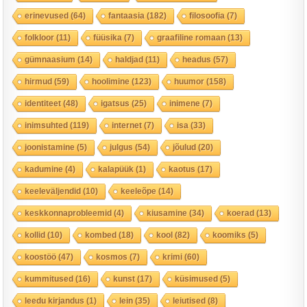
erinevused
(64)
fantaasia
(182)
filosoofia
(7)
folkloor
(11)
füüsika
(7)
graafiline romaan
(13)
gümnaasium
(14)
haldjad
(11)
headus
(57)
hirmud
(59)
hoolimine
(123)
huumor
(158)
identiteet
(48)
igatsus
(25)
inimene
(7)
inimsuhted
(119)
internet
(7)
isa
(33)
joonistamine
(5)
julgus
(54)
jõulud
(20)
kadumine
(4)
kalapüük
(1)
kaotus
(17)
keeleväljendid
(10)
keeleõpe
(14)
keskkonnaprobleemid
(4)
kiusamine
(34)
koerad
(13)
kollid
(10)
kombed
(18)
kool
(82)
koomiks
(5)
koostöö
(47)
kosmos
(7)
krimi
(60)
kummitused
(16)
kunst
(17)
küsimused
(5)
leedu kirjandus
(1)
lein
(35)
leiutised
(8)