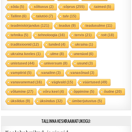
sõda
(5)
sõltuvus
(2)
sõprus
(255)
taimed
(5)
Tallinn
(6)
talutöö
(7)
talv
(15)
teadmiskirjandus
(121)
teadus
(9)
teadusulme
(11)
tehnika
(5)
tehnoloogia
(16)
tervis
(21)
toit
(18)
traditsioonid
(12)
tunded
(4)
ukraina
(1)
ukraina keeles
(1)
ulme
(8)
unenäod
(6)
unistused
(44)
universum
(8)
usund
(3)
vampiirid
(5)
vanalinn
(3)
vanasõnad
(3)
vanavanemad
(16)
vägivald
(15)
väärtused
(49)
võlumine
(27)
võru keel
(4)
õppimine
(5)
õudne
(20)
üksildus
(9)
üksindus
(32)
ümberjutustus
(5)
TALLINNA KESKRAAMATUKOGU: