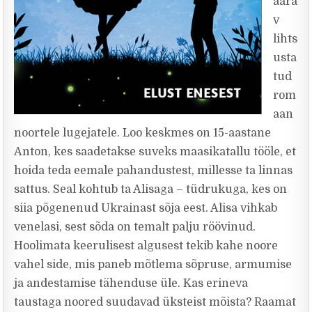
aara
v
lihts
usta
tud
rom
aan
noortele lugejatele. Loo keskmes on 15-aastane
Anton, kes saadetakse suveks maasikatallu tööle, et
hoida teda eemale pahandustest, millesse ta linnas
sattus. Seal kohtub ta Alisaga – tüdrukuga, kes on
siia põgenenud Ukrainast sõja eest. Alisa vihkab
venelasi, sest sõda on temalt palju röövinud.
Hoolimata keerulisest algusest tekib kahe noore
vahel side, mis paneb mõtlema sõpruse, armumise
ja andestamise tähenduse üle. Kas erineva
taustaga noored suudavad üksteist mõista? Raamat