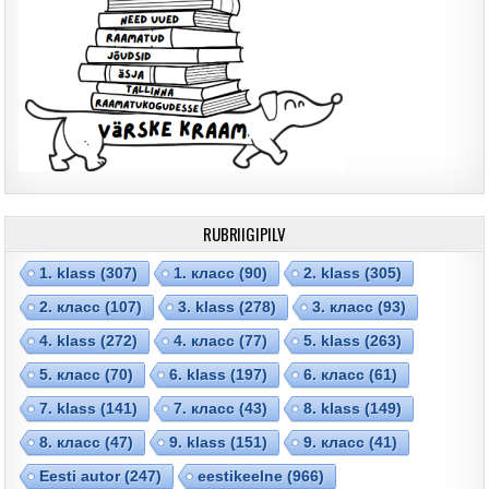
RUBRIIGIPILV
1. klass
(307)
1. класс
(90)
2. klass
(305)
2. класс
(107)
3. klass
(278)
3. класс
(93)
4. klass
(272)
4. класс
(77)
5. klass
(263)
5. класс
(70)
6. klass
(197)
6. класс
(61)
7. klass
(141)
7. класс
(43)
8. klass
(149)
8. класс
(47)
9. klass
(151)
9. класс
(41)
Eesti autor
(247)
eestikeelne
(966)