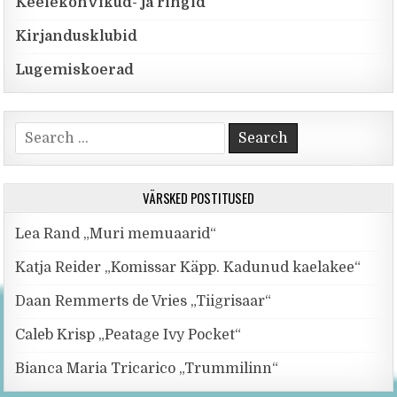
Keelekohvikud- ja ringid
Kirjandusklubid
Lugemiskoerad
Search for:
VÄRSKED POSTITUSED
Lea Rand „Muri memuaarid“
Katja Reider „Komissar Käpp. Kadunud kaelakee“
Daan Remmerts de Vries „Tiigrisaar“
Caleb Krisp „Peatage Ivy Pocket“
Bianca Maria Tricarico „Trummilinn“