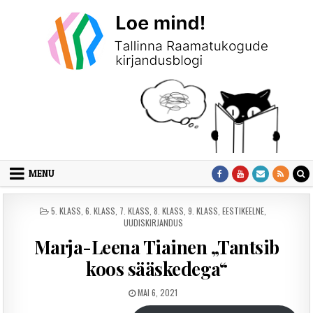
Skip to content
MENU
POSTED IN
5. KLASS
,
6. KLASS
,
7. KLASS
,
8. KLASS
,
9. KLASS
,
EESTIKEELNE
,
UUDISKIRJANDUS
Marja-Leena Tiainen „Tantsib
koos sääskedega“
PUBLISHED DATE:
MAI 6, 2021