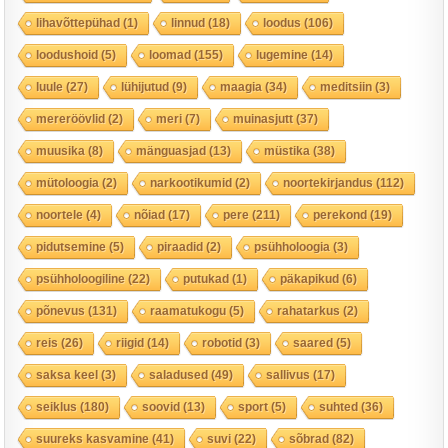
lihavõttepühad
(1)
linnud
(18)
loodus
(106)
loodushoid
(5)
loomad
(155)
lugemine
(14)
luule
(27)
lühijutud
(9)
maagia
(34)
meditsiin
(3)
mereröövlid
(2)
meri
(7)
muinasjutt
(37)
muusika
(8)
mänguasjad
(13)
müstika
(38)
mütoloogia
(2)
narkootikumid
(2)
noortekirjandus
(112)
noortele
(4)
nõiad
(17)
pere
(211)
perekond
(19)
pidutsemine
(5)
piraadid
(2)
psühholoogia
(3)
psühholoogiline
(22)
putukad
(1)
päkapikud
(6)
põnevus
(131)
raamatukogu
(5)
rahatarkus
(2)
reis
(26)
riigid
(14)
robotid
(3)
saared
(5)
saksa keel
(3)
saladused
(49)
sallivus
(17)
seiklus
(180)
soovid
(13)
sport
(5)
suhted
(36)
suureks kasvamine
(41)
suvi
(22)
sõbrad
(82)