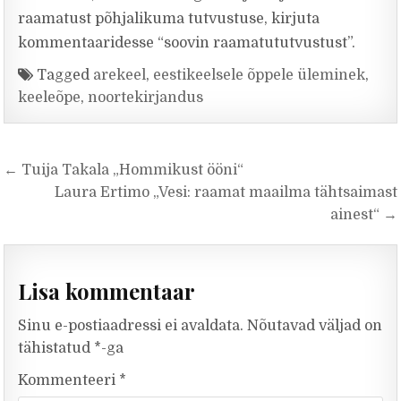
raamatust põhjalikuma tutvustuse, kirjuta
kommentaaridesse “soovin raamatututvustust”.
Tagged
arekeel
,
eestikeelsele õppele üleminek
,
keeleõpe
,
noortekirjandus
Navigeerimine
← Tuija Takala „Hommikust ööni“
Laura Ertimo „Vesi: raamat maailma tähtsaimast
ainest“ →
Lisa kommentaar
Sinu e-postiaadressi ei avaldata.
Nõutavad väljad on
tähistatud
*
-ga
Kommenteeri
*