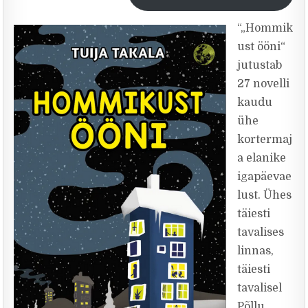
“„Hommik
ust ööni“
jutustab
27 novelli
kaudu
ühe
kortermaj
a elanike
igapäevae
lust. Ühes
täiesti
tavalises
linnas,
täiesti
tavalisel
Põllu