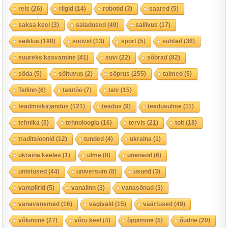
reis
(26)
riigid
(14)
robotid
(3)
saared
(5)
saksa keel
(3)
saladused
(49)
sallivus
(17)
seiklus
(180)
soovid
(13)
sport
(5)
suhted
(36)
suureks kasvamine
(41)
suvi
(22)
sõbrad
(82)
sõda
(5)
sõltuvus
(2)
sõprus
(255)
taimed
(5)
Tallinn
(6)
talutöö
(7)
talv
(15)
teadmiskirjandus
(121)
teadus
(9)
teadusulme
(11)
tehnika
(5)
tehnoloogia
(16)
tervis
(21)
toit
(18)
traditsioonid
(12)
tunded
(4)
ukraina
(1)
ukraina keeles
(1)
ulme
(8)
unenäod
(6)
unistused
(44)
universum
(8)
usund
(3)
vampiirid
(5)
vanalinn
(3)
vanasõnad
(3)
vanavanemad
(16)
vägivald
(15)
väärtused
(49)
võlumine
(27)
võru keel
(4)
õppimine
(5)
õudne
(20)