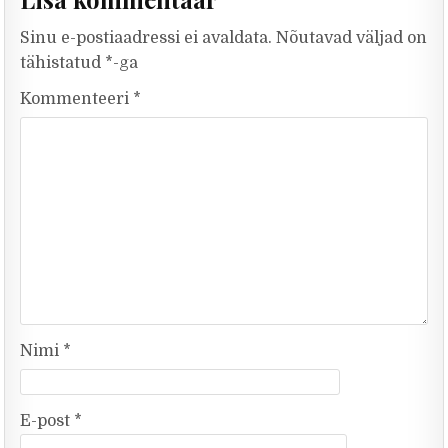
Sinu e-postiaadressi ei avaldata.
Nõutavad väljad on
tähistatud
*
-ga
Kommenteeri
*
Nimi
*
E-post
*