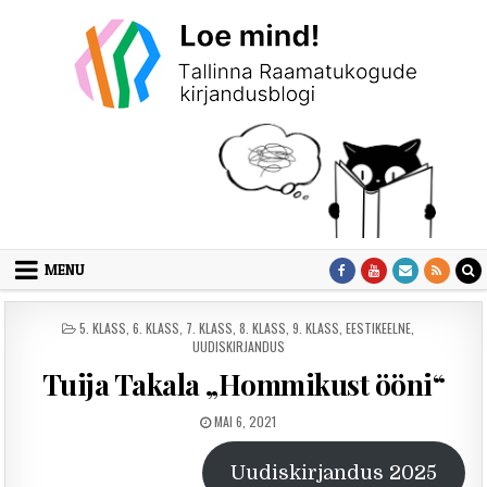
Skip to content
MENU
POSTED IN
5. KLASS
,
6. KLASS
,
7. KLASS
,
8. KLASS
,
9. KLASS
,
EESTIKEELNE
,
UUDISKIRJANDUS
Tuija Takala „Hommikust ööni“
PUBLISHED DATE:
MAI 6, 2021
Uudiskirjandus 2025