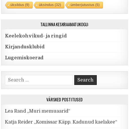
üksildus
(9)
üksindus
(32)
ümberjutustus
(5)
TALLINNA KESKRAAMATUKOGU:
Keelekohvikud- ja ringid
Kirjandusklubid
Lugemiskoerad
Search for:
VÄRSKED POSTITUSED
Lea Rand „Muri memuaarid“
Katja Reider „Komissar Käpp. Kadunud kaelakee“