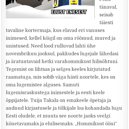
tänaval,
seisab
täiesti
tavaline kortermaja, kus elavad eri vanuses
inimesed, kellel kõigil on oma rõõmud, mured ja
unistused. Need lood rulluvad lahti ühe
novembrikuu jooksul, pakkudes lugejale lähedasi
ja äratuntavaid hetki varahommikust hilisõhtuni.
Tegemist on lihtsas ja selges keeles kirjutatud
raamatuga, mis sobib väga hästi noortele, kes on
oma lugemistee alguses. Samuti
lugemisraskustega inimestele ja eesti keele
õppijatele. Tuija Takala on emakeele õpetaja ja
andnud kirjastusele ja tõlkijale loa kohandada lugu
Eesti oludele, et muuta see noorte jaoks veelgi
kõnetavamaks ja elulisemaks. „Hommikust ööni“