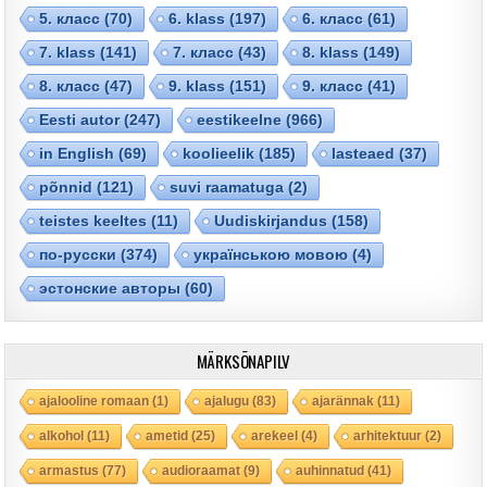
5. класс
(70)
6. klass
(197)
6. класс
(61)
7. klass
(141)
7. класс
(43)
8. klass
(149)
8. класс
(47)
9. klass
(151)
9. класс
(41)
Eesti autor
(247)
eestikeelne
(966)
in English
(69)
koolieelik
(185)
lasteaed
(37)
põnnid
(121)
suvi raamatuga
(2)
teistes keeltes
(11)
Uudiskirjandus
(158)
по-русски
(374)
українською мовою
(4)
эстонские авторы
(60)
MÄRKSÕNAPILV
ajalooline romaan
(1)
ajalugu
(83)
ajarännak
(11)
alkohol
(11)
ametid
(25)
arekeel
(4)
arhitektuur
(2)
armastus
(77)
audioraamat
(9)
auhinnatud
(41)