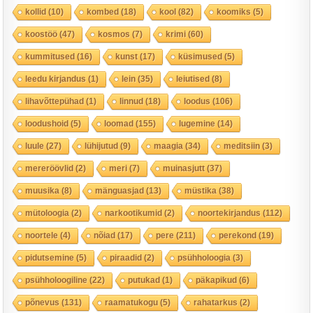
kollid
(10)
kombed
(18)
kool
(82)
koomiks
(5)
koostöö
(47)
kosmos
(7)
krimi
(60)
kummitused
(16)
kunst
(17)
küsimused
(5)
leedu kirjandus
(1)
lein
(35)
leiutised
(8)
lihavõttepühad
(1)
linnud
(18)
loodus
(106)
loodushoid
(5)
loomad
(155)
lugemine
(14)
luule
(27)
lühijutud
(9)
maagia
(34)
meditsiin
(3)
mereröövlid
(2)
meri
(7)
muinasjutt
(37)
muusika
(8)
mänguasjad
(13)
müstika
(38)
mütoloogia
(2)
narkootikumid
(2)
noortekirjandus
(112)
noortele
(4)
nõiad
(17)
pere
(211)
perekond
(19)
pidutsemine
(5)
piraadid
(2)
psühholoogia
(3)
psühholoogiline
(22)
putukad
(1)
päkapikud
(6)
põnevus
(131)
raamatukogu
(5)
rahatarkus
(2)