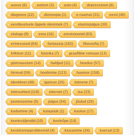
ausus
(6)
autism
(3)
auto
(4)
depressioon
(6)
diagnoos
(22)
düstoopia
(1)
e-raamat
(31)
eesti
(46)
eestikeelsele õppele üleminek
(7)
elamisjulgus
(30)
elulugu
(9)
ema
(16)
emotsioonid
(83)
erinevused
(64)
fantaasia
(182)
filosoofia
(7)
folkloor
(11)
füüsika
(7)
graafiline romaan
(13)
gümnaasium
(14)
haldjad
(11)
headus
(57)
hirmud
(59)
hoolimine
(123)
huumor
(158)
identiteet
(48)
igatsus
(25)
inimene
(7)
inimsuhted
(119)
internet
(7)
isa
(33)
joonistamine
(5)
julgus
(54)
jõulud
(20)
kadumine
(4)
kalapüük
(1)
kaotus
(17)
keeleväljendid
(10)
keeleõpe
(14)
keskkonnaprobleemid
(4)
kiusamine
(34)
koerad
(13)