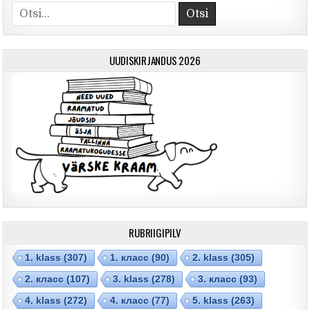
Otsi
UUDISKIRJANDUS 2026
RUBRIIGIPILV
1. klass
(307)
1. класс
(90)
2. klass
(305)
2. класс
(107)
3. klass
(278)
3. класс
(93)
4. klass
(272)
4. класс
(77)
5. klass
(263)