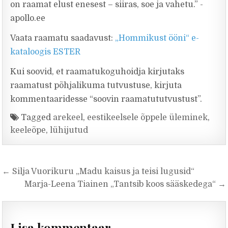
on raamat elust enesest – siiras, soe ja vahetu.” -
apollo.ee
Vaata raamatu saadavust:
„Hommikust ööni“ e-
kataloogis ESTER
Kui soovid, et raamatukoguhoidja kirjutaks
raamatust põhjalikuma tutvustuse, kirjuta
kommentaaridesse “soovin raamatututvustust”.
Tagged
arekeel
,
eestikeelsele õppele üleminek
,
keeleõpe
,
lühijutud
Navigeerimine
← Silja Vuorikuru „Madu kaisus ja teisi lugusid“
Marja-Leena Tiainen „Tantsib koos sääskedega“ →
Lisa kommentaar