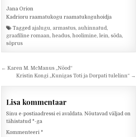
Jana Orion
Kadrioru raamatukogu raamatukoguhoidja
Tagged
ajalugu
,
armastus
,
auhinnatud
,
graafiline romaan
,
headus
,
hoolimine
,
lein
,
sõda
,
sõprus
Navigeerimine
← Karen M. McManus „Nõod“
Kristin Kongi „Kunigas Toti ja Dorpati tulelinn“ →
Lisa kommentaar
Sinu e-postiaadressi ei avaldata.
Nõutavad väljad on
tähistatud
*
-ga
Kommenteeri
*