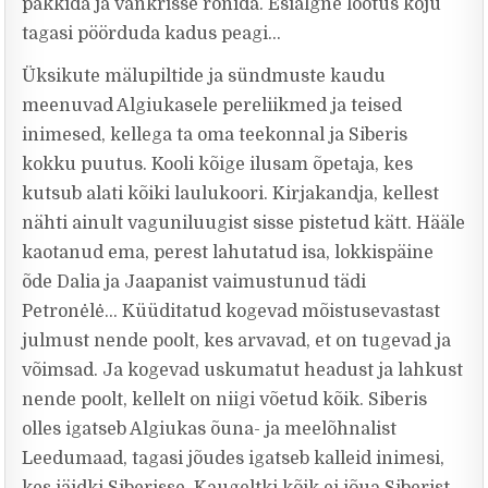
pakkida ja vankrisse ronida. Esialgne lootus koju
tagasi pöörduda kadus peagi…
Üksikute mälupiltide ja sündmuste kaudu
meenuvad Algiukasele pereliikmed ja teised
inimesed, kellega ta oma teekonnal ja Siberis
kokku puutus. Kooli kõige ilusam õpetaja, kes
kutsub alati kõiki laulukoori. Kirjakandja, kellest
nähti ainult vaguniluugist sisse pistetud kätt. Hääle
kaotanud ema, perest lahutatud isa, lokkispäine
õde Dalia ja Jaapanist vaimustunud tädi
Petronėlė… Küüditatud kogevad mõistusevastast
julmust nende poolt, kes arvavad, et on tugevad ja
võimsad. Ja kogevad uskumatut headust ja lahkust
nende poolt, kellelt on niigi võetud kõik. Siberis
olles igatseb Algiukas õuna- ja meelõhnalist
Leedumaad, tagasi jõudes igatseb kalleid inimesi,