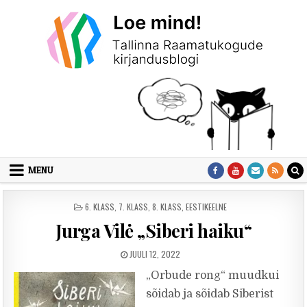
Skip to content
MENU
POSTED IN
6. KLASS
,
7. KLASS
,
8. KLASS
,
EESTIKEELNE
Jurga Vilė „Siberi haiku“
PUBLISHED DATE:
JUULI 12, 2022
„Orbude rong“ muudkui
sõidab ja sõidab Siberist