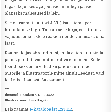
kes jäidki Siberisse. Kaugeltki kõik ei jõua Siberist
tagasi koju, kes aga jõuavad, nendega jäävad
alatiseks mälestused ja lein.
See on raamatu autori J. Vilė isa ja tema pere
küüditamise lugu. Ta pani selle kirja, sest tundis
vajadust oma lastele rääkida nende vanaisast, oma
isast.
Raamat kajastab sündmusi, mida ei tohi unustada
ja mis puudutavad mitme rahva südameid. Selle
tõenduseks on arvukad kirjandusauhinnad
autorile ja illustraatorile mitte ainult Leedust, vaid
ka Lätist, Itaaliast, Saksamaalt.
***
Ilmunud:
Draakon & Kuu, 2022
Illustreerinud:
Lina Itagaki
Leia raamat
e-kataloogist ESTER
.