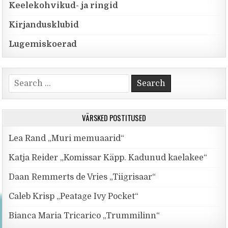
Keelekohvikud- ja ringid
Kirjandusklubid
Lugemiskoerad
Search for:
VÄRSKED POSTITUSED
Lea Rand „Muri memuaarid“
Katja Reider „Komissar Käpp. Kadunud kaelakee“
Daan Remmerts de Vries „Tiigrisaar“
Caleb Krisp „Peatage Ivy Pocket“
Bianca Maria Tricarico „Trummilinn“