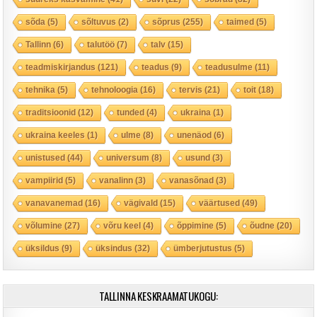
sõda
(5)
sõltuvus
(2)
sõprus
(255)
taimed
(5)
Tallinn
(6)
talutöö
(7)
talv
(15)
teadmiskirjandus
(121)
teadus
(9)
teadusulme
(11)
tehnika
(5)
tehnoloogia
(16)
tervis
(21)
toit
(18)
traditsioonid
(12)
tunded
(4)
ukraina
(1)
ukraina keeles
(1)
ulme
(8)
unenäod
(6)
unistused
(44)
universum
(8)
usund
(3)
vampiirid
(5)
vanalinn
(3)
vanasõnad
(3)
vanavanemad
(16)
vägivald
(15)
väärtused
(49)
võlumine
(27)
võru keel
(4)
õppimine
(5)
õudne
(20)
üksildus
(9)
üksindus
(32)
ümberjutustus
(5)
TALLINNA KESKRAAMATUKOGU: