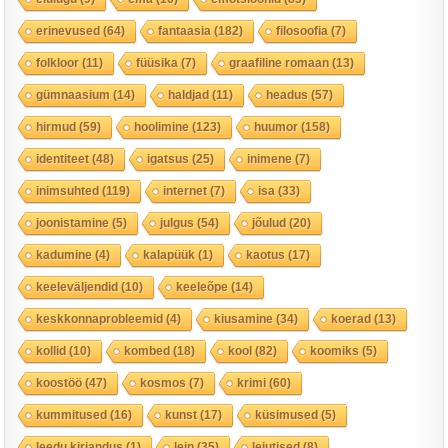
erinevused
(64)
fantaasia
(182)
filosoofia
(7)
folkloor
(11)
füüsika
(7)
graafiline romaan
(13)
gümnaasium
(14)
haldjad
(11)
headus
(57)
hirmud
(59)
hoolimine
(123)
huumor
(158)
identiteet
(48)
igatsus
(25)
inimene
(7)
inimsuhted
(119)
internet
(7)
isa
(33)
joonistamine
(5)
julgus
(54)
jõulud
(20)
kadumine
(4)
kalapüük
(1)
kaotus
(17)
keeleväljendid
(10)
keeleõpe
(14)
keskkonnaprobleemid
(4)
kiusamine
(34)
koerad
(13)
kollid
(10)
kombed
(18)
kool
(82)
koomiks
(5)
koostöö
(47)
kosmos
(7)
krimi
(60)
kummitused
(16)
kunst
(17)
küsimused
(5)
leedu kirjandus
(1)
lein
(35)
leiutised
(8)