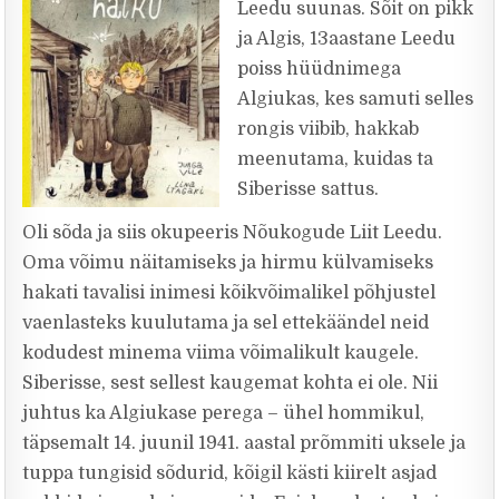
Leedu suunas. Sõit on pikk
ja Algis, 13aastane Leedu
poiss hüüdnimega
Algiukas, kes samuti selles
rongis viibib, hakkab
meenutama, kuidas ta
Siberisse sattus.
Oli sõda ja siis okupeeris Nõukogude Liit Leedu.
Oma võimu näitamiseks ja hirmu külvamiseks
hakati tavalisi inimesi kõikvõimalikel põhjustel
vaenlasteks kuulutama ja sel ettekäändel neid
kodudest minema viima võimalikult kaugele.
Siberisse, sest sellest kaugemat kohta ei ole. Nii
juhtus ka Algiukase perega – ühel hommikul,
täpsemalt 14. juunil 1941. aastal prõmmiti uksele ja
tuppa tungisid sõdurid, kõigil kästi kiirelt asjad