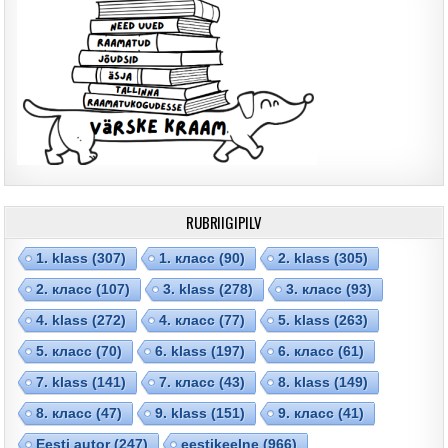
RUBRIIGIPILV
1. klass
(307)
1. класс
(90)
2. klass
(305)
2. класс
(107)
3. klass
(278)
3. класс
(93)
4. klass
(272)
4. класс
(77)
5. klass
(263)
5. класс
(70)
6. klass
(197)
6. класс
(61)
7. klass
(141)
7. класс
(43)
8. klass
(149)
8. класс
(47)
9. klass
(151)
9. класс
(41)
Eesti autor
(247)
eestikeelne
(966)