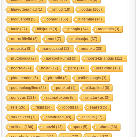
lihavõttepühad
(1)
linnud
(18)
loodus
(106)
loodushoid
(5)
loomad
(155)
lugemine
(14)
luule
(27)
lühijutud
(9)
maagia
(34)
meditsiin
(3)
mereröövlid
(2)
meri
(7)
muinasjutt
(37)
muusika
(8)
mänguasjad
(13)
müstika
(38)
mütoloogia
(2)
narkootikumid
(2)
noortekirjandus
(112)
noortele
(4)
nõiad
(17)
pere
(211)
perekond
(19)
pidutsemine
(5)
piraadid
(2)
psühholoogia
(3)
psühholoogiline
(22)
putukad
(1)
päkapikud
(6)
põnevus
(131)
raamatukogu
(5)
rahatarkus
(2)
reis
(26)
riigid
(14)
robotid
(3)
saared
(5)
saksa keel
(3)
saladused
(49)
sallivus
(17)
seiklus
(180)
soovid
(13)
sport
(5)
suhted
(36)
suureks kasvamine
(41)
suvi
(22)
sõbrad
(82)