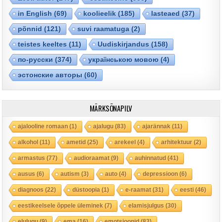
in English
(69)
koolieelik
(185)
lasteaed
(37)
põnnid
(121)
suvi raamatuga
(2)
teistes keeltes
(11)
Uudiskirjandus
(158)
по-русски
(374)
українською мовою
(4)
эстонские авторы
(60)
MÄRKSÕNAPILV
ajalooline romaan
(1)
ajalugu
(83)
ajarännak
(11)
alkohol
(11)
ametid
(25)
arekeel
(4)
arhitektuur
(2)
armastus
(77)
audioraamat
(9)
auhinnatud
(41)
ausus
(6)
autism
(3)
auto
(4)
depressioon
(6)
diagnoos
(22)
düstoopia
(1)
e-raamat
(31)
eesti
(46)
eestikeelsele õppele üleminek
(7)
elamisjulgus
(30)
elulugu
(9)
ema
(16)
emotsioonid
(83)