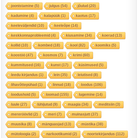
joonistamine
(5)
julgus
(54)
jõulud
(20)
kadumine
(4)
kalapüük
(1)
kaotus
(17)
keeleväljendid
(10)
keeleõpe
(14)
keskkonnaprobleemid
(4)
kiusamine
(34)
koerad
(13)
kollid
(10)
kombed
(18)
kool
(82)
koomiks
(5)
koostöö
(47)
kosmos
(7)
krimi
(60)
kummitused
(16)
kunst
(17)
küsimused
(5)
leedu kirjandus
(1)
lein
(35)
leiutised
(8)
lihavõttepühad
(1)
linnud
(18)
loodus
(106)
loodushoid
(5)
loomad
(155)
lugemine
(14)
luule
(27)
lühijutud
(9)
maagia
(34)
meditsiin
(3)
mereröövlid
(2)
meri
(7)
muinasjutt
(37)
muusika
(8)
mänguasjad
(13)
müstika
(38)
mütoloogia
(2)
narkootikumid
(2)
noortekirjandus
(112)