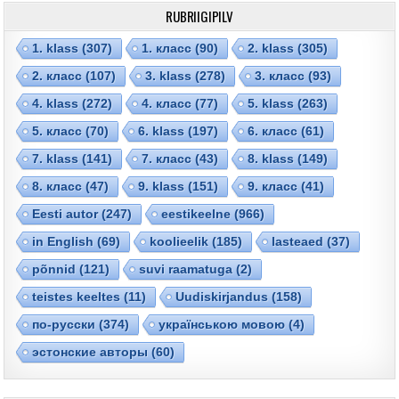
RUBRIIGIPILV
1. klass
(307)
1. класс
(90)
2. klass
(305)
2. класс
(107)
3. klass
(278)
3. класс
(93)
4. klass
(272)
4. класс
(77)
5. klass
(263)
5. класс
(70)
6. klass
(197)
6. класс
(61)
7. klass
(141)
7. класс
(43)
8. klass
(149)
8. класс
(47)
9. klass
(151)
9. класс
(41)
Eesti autor
(247)
eestikeelne
(966)
in English
(69)
koolieelik
(185)
lasteaed
(37)
põnnid
(121)
suvi raamatuga
(2)
teistes keeltes
(11)
Uudiskirjandus
(158)
по-русски
(374)
українською мовою
(4)
эстонские авторы
(60)