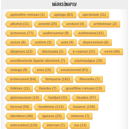
MÄRKSÕNAPILV
ajalooline romaan
(1)
ajalugu
(83)
ajarännak
(11)
alkohol
(11)
ametid
(25)
arekeel
(4)
arhitektuur
(2)
armastus
(77)
audioraamat
(9)
auhinnatud
(41)
ausus
(6)
autism
(3)
auto
(4)
depressioon
(6)
diagnoos
(22)
düstoopia
(1)
e-raamat
(31)
eesti
(46)
eestikeelsele õppele üleminek
(7)
elamisjulgus
(30)
elulugu
(9)
ema
(16)
emotsioonid
(83)
erinevused
(64)
fantaasia
(182)
filosoofia
(7)
folkloor
(11)
füüsika
(7)
graafiline romaan
(13)
gümnaasium
(14)
haldjad
(11)
headus
(57)
hirmud
(59)
hoolimine
(123)
huumor
(158)
identiteet
(48)
igatsus
(25)
inimene
(7)
inimsuhted
(119)
internet
(7)
isa
(33)