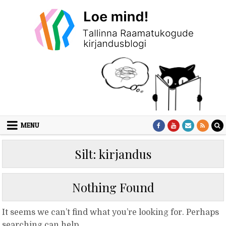
Skip to content
MENU
Silt:
kirjandus
Nothing Found
It seems we can’t find what you’re looking for. Perhaps
searching can help.