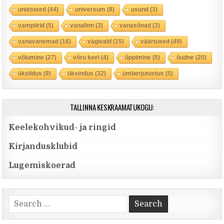
unistused
(44)
universum
(8)
usund
(3)
vampiirid
(5)
vanalinn
(3)
vanasõnad
(3)
vanavanemad
(16)
vägivald
(15)
väärtused
(49)
võlumine
(27)
võru keel
(4)
õppimine
(5)
õudne
(20)
üksildus
(9)
üksindus
(32)
ümberjutustus
(5)
TALLINNA KESKRAAMATUKOGU:
Keelekohvikud- ja ringid
Kirjandusklubid
Lugemiskoerad
Search for: