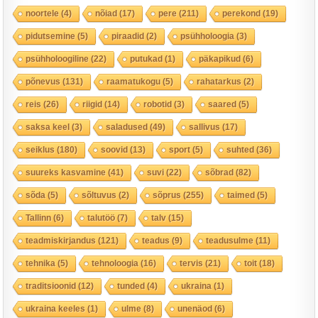
noortele
(4)
nõiad
(17)
pere
(211)
perekond
(19)
pidutsemine
(5)
piraadid
(2)
psühholoogia
(3)
psühholoogiline
(22)
putukad
(1)
päkapikud
(6)
põnevus
(131)
raamatukogu
(5)
rahatarkus
(2)
reis
(26)
riigid
(14)
robotid
(3)
saared
(5)
saksa keel
(3)
saladused
(49)
sallivus
(17)
seiklus
(180)
soovid
(13)
sport
(5)
suhted
(36)
suureks kasvamine
(41)
suvi
(22)
sõbrad
(82)
sõda
(5)
sõltuvus
(2)
sõprus
(255)
taimed
(5)
Tallinn
(6)
talutöö
(7)
talv
(15)
teadmiskirjandus
(121)
teadus
(9)
teadusulme
(11)
tehnika
(5)
tehnoloogia
(16)
tervis
(21)
toit
(18)
traditsioonid
(12)
tunded
(4)
ukraina
(1)
ukraina keeles
(1)
ulme
(8)
unenäod
(6)