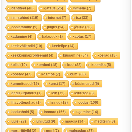
identiteet
(48)
igatsus
(25)
inimene
(7)
inimsuhted
(119)
internet
(7)
isa
(33)
joonistamine
(5)
julgus
(54)
jõulud
(20)
kadumine
(4)
kalapüük
(1)
kaotus
(17)
keeleväljendid
(10)
keeleõpe
(14)
keskkonnaprobleemid
(4)
kiusamine
(34)
koerad
(13)
kollid
(10)
kombed
(18)
kool
(82)
koomiks
(5)
koostöö
(47)
kosmos
(7)
krimi
(60)
kummitused
(16)
kunst
(17)
küsimused
(5)
leedu kirjandus
(1)
lein
(35)
leiutised
(8)
lihavõttepühad
(1)
linnud
(18)
loodus
(106)
loodushoid
(5)
loomad
(155)
lugemine
(14)
luule
(27)
lühijutud
(9)
maagia
(34)
meditsiin
(3)
mereröövlid
(2)
meri
(7)
muinasjutt
(37)