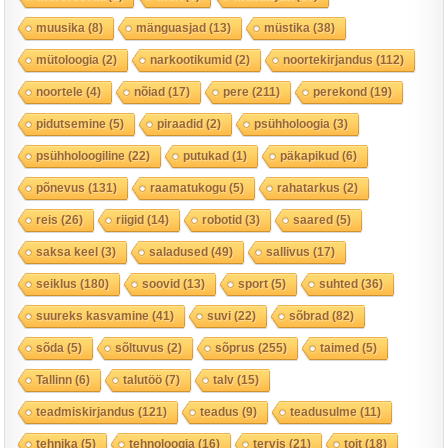
muusika
(8)
mänguasjad
(13)
müstika
(38)
mütoloogia
(2)
narkootikumid
(2)
noortekirjandus
(112)
noortele
(4)
nõiad
(17)
pere
(211)
perekond
(19)
pidutsemine
(5)
piraadid
(2)
psühholoogia
(3)
psühholoogiline
(22)
putukad
(1)
päkapikud
(6)
põnevus
(131)
raamatukogu
(5)
rahatarkus
(2)
reis
(26)
riigid
(14)
robotid
(3)
saared
(5)
saksa keel
(3)
saladused
(49)
sallivus
(17)
seiklus
(180)
soovid
(13)
sport
(5)
suhted
(36)
suureks kasvamine
(41)
suvi
(22)
sõbrad
(82)
sõda
(5)
sõltuvus
(2)
sõprus
(255)
taimed
(5)
Tallinn
(6)
talutöö
(7)
talv
(15)
teadmiskirjandus
(121)
teadus
(9)
teadusulme
(11)
tehnika
(5)
tehnoloogia
(16)
tervis
(21)
toit
(18)