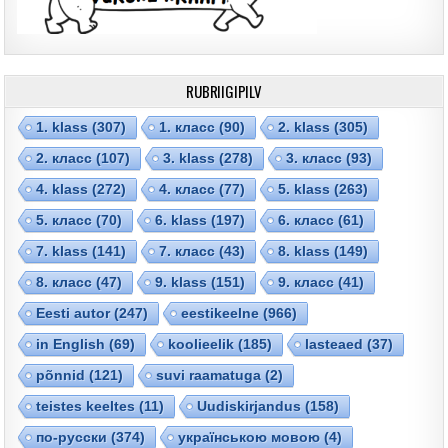
RUBRIIGIPILV
1. klass
(307)
1. класс
(90)
2. klass
(305)
2. класс
(107)
3. klass
(278)
3. класс
(93)
4. klass
(272)
4. класс
(77)
5. klass
(263)
5. класс
(70)
6. klass
(197)
6. класс
(61)
7. klass
(141)
7. класс
(43)
8. klass
(149)
8. класс
(47)
9. klass
(151)
9. класс
(41)
Eesti autor
(247)
eestikeelne
(966)
in English
(69)
koolieelik
(185)
lasteaed
(37)
põnnid
(121)
suvi raamatuga
(2)
teistes keeltes
(11)
Uudiskirjandus
(158)
по-русски
(374)
українською мовою
(4)