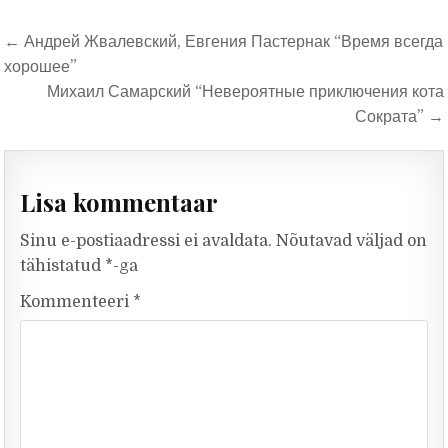
Navigeerimine
← Андрей Жвалевский, Евгения Пастернак “Время всегда
хорошее”
Михаил Самарский “Невероятные приключения кота
Сократа” →
Lisa kommentaar
Sinu e-postiaadressi ei avaldata.
Nõutavad väljad on
tähistatud
*
-ga
Kommenteeri
*