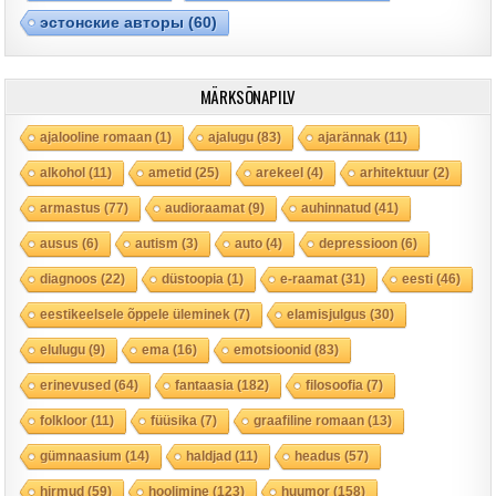
эстонские авторы
(60)
MÄRKSÕNAPILV
ajalooline romaan
(1)
ajalugu
(83)
ajarännak
(11)
alkohol
(11)
ametid
(25)
arekeel
(4)
arhitektuur
(2)
armastus
(77)
audioraamat
(9)
auhinnatud
(41)
ausus
(6)
autism
(3)
auto
(4)
depressioon
(6)
diagnoos
(22)
düstoopia
(1)
e-raamat
(31)
eesti
(46)
eestikeelsele õppele üleminek
(7)
elamisjulgus
(30)
elulugu
(9)
ema
(16)
emotsioonid
(83)
erinevused
(64)
fantaasia
(182)
filosoofia
(7)
folkloor
(11)
füüsika
(7)
graafiline romaan
(13)
gümnaasium
(14)
haldjad
(11)
headus
(57)
hirmud
(59)
hoolimine
(123)
huumor
(158)