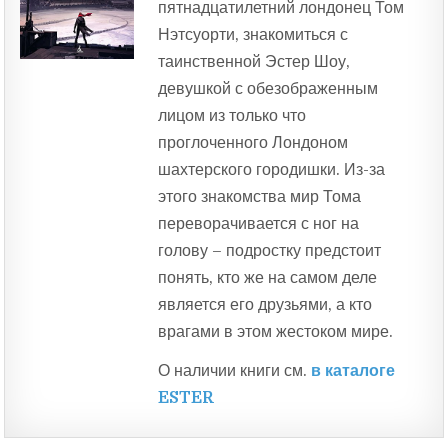
пятнадцатилетний лондонец Том
Нэтсуорти, знакомиться с
таинственной Эстер Шоу,
девушкой с обезображенным
лицом из только что
проглоченного Лондоном
шахтерского городишки. Из-за
этого знакомства мир Тома
переворачивается с ног на
голову – подростку предстоит
понять, кто же на самом деле
является его друзьями, а кто
врагами в этом жестоком мире.
О наличии книги см.
в каталоге
ESTER