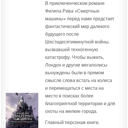
В приключенческом романе
Филипа Рива «Смертные
машины» перед нами предстает
фантастический мир далекого
будущего после
Шестидесятиминутной войны,
вызвавшей техногенную
катастрофу. Чтобы выжить,
Лондон и другие мегаполисы
вынуждены были в прямом
смысле слова встать на колеса
и перемещаться с места на
место в поисках более
благоприятной территории и для
охоты на мелкие города.
Главный персонаж книги,