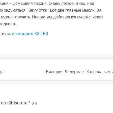
Женя – домашняя тихоня. Очень лёгкое чтиво, над
о задуматься. Книгу отличают две главные мысли: За
 нужно отвечать. Иногда мы добиваемся счастья через
подлость.
ги см.
в каталоге ESTER
ка”
Виктория Ледерман “Календарь мa
 on tähistatud
*
-ga