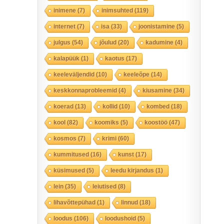
inimene
(7)
inimsuhted
(119)
internet
(7)
isa
(33)
joonistamine
(5)
julgus
(54)
jõulud
(20)
kadumine
(4)
kalapüük
(1)
kaotus
(17)
keeleväljendid
(10)
keeleõpe
(14)
keskkonnaprobleemid
(4)
kiusamine
(34)
koerad
(13)
kollid
(10)
kombed
(18)
kool
(82)
koomiks
(5)
koostöö
(47)
kosmos
(7)
krimi
(60)
kummitused
(16)
kunst
(17)
küsimused
(5)
leedu kirjandus
(1)
lein
(35)
leiutised
(8)
lihavõttepühad
(1)
linnud
(18)
loodus
(106)
loodushoid
(5)