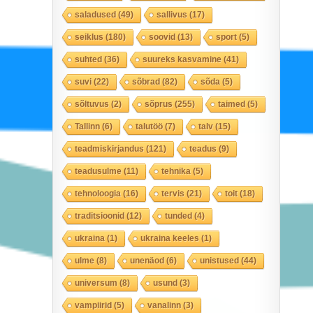
saladused
(49)
sallivus
(17)
seiklus
(180)
soovid
(13)
sport
(5)
suhted
(36)
suureks kasvamine
(41)
suvi
(22)
sõbrad
(82)
sõda
(5)
sõltuvus
(2)
sõprus
(255)
taimed
(5)
Tallinn
(6)
talutöö
(7)
talv
(15)
teadmiskirjandus
(121)
teadus
(9)
teadusulme
(11)
tehnika
(5)
tehnoloogia
(16)
tervis
(21)
toit
(18)
traditsioonid
(12)
tunded
(4)
ukraina
(1)
ukraina keeles
(1)
ulme
(8)
unenäod
(6)
unistused
(44)
universum
(8)
usund
(3)
vampiirid
(5)
vanalinn
(3)