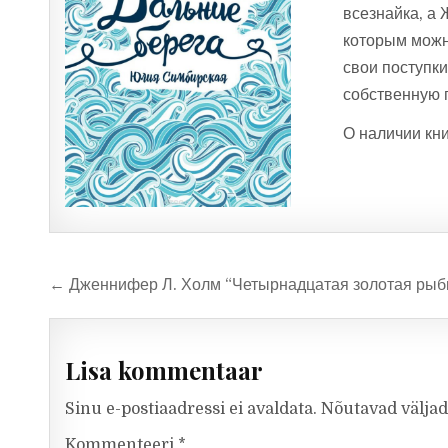
всезнайка, а 
которым можн
свои поступки
собственную 
О наличии кни
Navigeerimine
← Дженнифер Л. Холм “Четырнадцатая золотая рыб
Lisa kommentaar
Sinu e-postiaadressi ei avaldata.
Nõutavad väljad
Kommenteeri
*