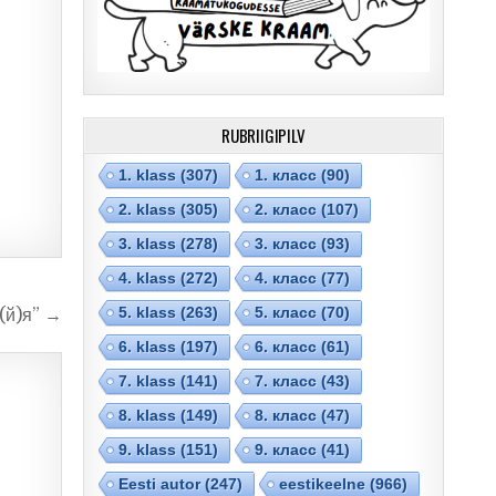
RUBRIIGIPILV
1. klass
(307)
1. класс
(90)
2. klass
(305)
2. класс
(107)
3. klass
(278)
3. класс
(93)
4. klass
(272)
4. класс
(77)
5. klass
(263)
5. класс
(70)
(й)я” →
6. klass
(197)
6. класс
(61)
7. klass
(141)
7. класс
(43)
8. klass
(149)
8. класс
(47)
9. klass
(151)
9. класс
(41)
Eesti autor
(247)
eestikeelne
(966)