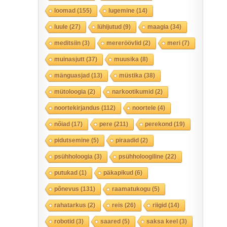
loomad
(155)
lugemine
(14)
luule
(27)
lühijutud
(9)
maagia
(34)
meditsiin
(3)
mereröövlid
(2)
meri
(7)
muinasjutt
(37)
muusika
(8)
mänguasjad
(13)
müstika
(38)
mütoloogia
(2)
narkootikumid
(2)
noortekirjandus
(112)
noortele
(4)
nõiad
(17)
pere
(211)
perekond
(19)
pidutsemine
(5)
piraadid
(2)
psühholoogia
(3)
psühholoogiline
(22)
putukad
(1)
päkapikud
(6)
põnevus
(131)
raamatukogu
(5)
rahatarkus
(2)
reis
(26)
riigid
(14)
robotid
(3)
saared
(5)
saksa keel
(3)