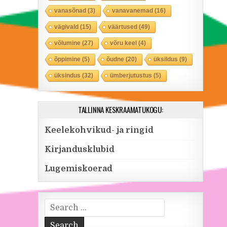
vanasõnad
(3)
vanavanemad
(16)
vägivald
(15)
väärtused
(49)
võlumine
(27)
võru keel
(4)
õppimine
(5)
õudne
(20)
üksildus
(9)
üksindus
(32)
ümberjutustus
(5)
TALLINNA KESKRAAMATUKOGU:
Keelekohvikud- ja ringid
Kirjandusklubid
Lugemiskoerad
Search for: