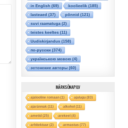
in English
(69)
koolieelik
(185)
lasteaed
(37)
põnnid
(121)
suvi raamatuga
(2)
teistes keeltes
(11)
Uudiskirjandus
(158)
по-русски
(374)
українською мовою
(4)
эстонские авторы
(60)
MÄRKSÕNAPILV
ajalooline romaan
(1)
ajalugu
(83)
ajarännak
(11)
alkohol
(11)
ametid
(25)
arekeel
(4)
arhitektuur
(2)
armastus
(77)