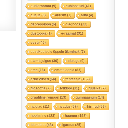
audioraamat
(9)
auhinnatud
(41)
ausus
(6)
autism
(3)
auto
(4)
depressioon
(6)
diagnoos
(22)
düstoopia
(1)
e-raamat
(31)
eesti
(46)
eestikeelsele õppele üleminek
(7)
elamisjulgus
(30)
elulugu
(9)
ema
(16)
emotsioonid
(83)
erinevused
(64)
fantaasia
(182)
filosoofia
(7)
folkloor
(11)
füüsika
(7)
graafiline romaan
(13)
gümnaasium
(14)
haldjad
(11)
headus
(57)
hirmud
(59)
hoolimine
(123)
huumor
(158)
identiteet
(48)
igatsus
(25)