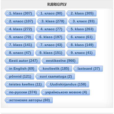
RUBRIIGIPILV
1. klass
(307)
1. класс
(90)
2. klass
(305)
2. класс
(107)
3. klass
(278)
3. класс
(93)
4. klass
(272)
4. класс
(77)
5. klass
(263)
5. класс
(70)
6. klass
(197)
6. класс
(61)
7. klass
(141)
7. класс
(43)
8. klass
(149)
8. класс
(47)
9. klass
(151)
9. класс
(41)
Eesti autor
(247)
eestikeelne
(966)
in English
(69)
koolieelik
(185)
lasteaed
(37)
põnnid
(121)
suvi raamatuga
(2)
teistes keeltes
(11)
Uudiskirjandus
(158)
по-русски
(374)
українською мовою
(4)
эстонские авторы
(60)