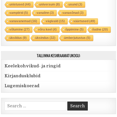
unistused
(44)
universum
(8)
usund
(3)
vampiirid
(5)
vanalinn
(3)
vanasõnad
(3)
vanavanemad
(16)
vägivald
(15)
väärtused
(49)
võlumine
(27)
võru keel
(4)
õppimine
(5)
õudne
(20)
üksildus
(9)
üksindus
(32)
ümberjutustus
(5)
TALLINNA KESKRAAMATUKOGU:
Keelekohvikud- ja ringid
Kirjandusklubid
Lugemiskoerad
Search for: