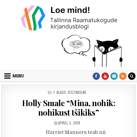
Skip to content
MENU
POSTED IN
7. KLASS
,
EESTIKEELNE
Holly Smale “Mina, nohik:
nohikust tšikiks”
PUBLISHED DATE:
APRILL 3, 2019
Harriet Manners teab nii