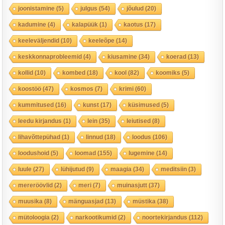
joonistamine
(5)
julgus
(54)
jõulud
(20)
kadumine
(4)
kalapüük
(1)
kaotus
(17)
keeleväljendid
(10)
keeleõpe
(14)
keskkonnaprobleemid
(4)
kiusamine
(34)
koerad
(13)
kollid
(10)
kombed
(18)
kool
(82)
koomiks
(5)
koostöö
(47)
kosmos
(7)
krimi
(60)
kummitused
(16)
kunst
(17)
küsimused
(5)
leedu kirjandus
(1)
lein
(35)
leiutised
(8)
lihavõttepühad
(1)
linnud
(18)
loodus
(106)
loodushoid
(5)
loomad
(155)
lugemine
(14)
luule
(27)
lühijutud
(9)
maagia
(34)
meditsiin
(3)
mereröövlid
(2)
meri
(7)
muinasjutt
(37)
muusika
(8)
mänguasjad
(13)
müstika
(38)
mütoloogia
(2)
narkootikumid
(2)
noortekirjandus
(112)