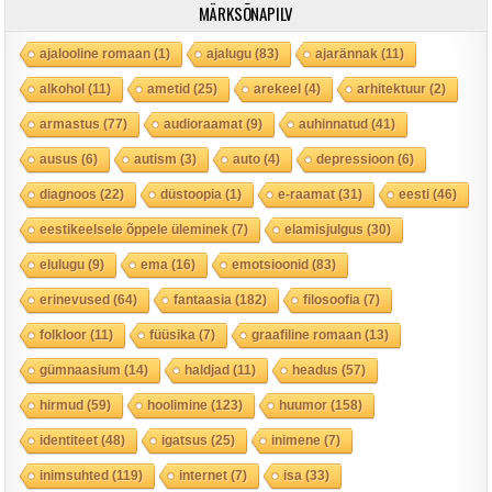
MÄRKSÕNAPILV
ajalooline romaan
(1)
ajalugu
(83)
ajarännak
(11)
alkohol
(11)
ametid
(25)
arekeel
(4)
arhitektuur
(2)
armastus
(77)
audioraamat
(9)
auhinnatud
(41)
ausus
(6)
autism
(3)
auto
(4)
depressioon
(6)
diagnoos
(22)
düstoopia
(1)
e-raamat
(31)
eesti
(46)
eestikeelsele õppele üleminek
(7)
elamisjulgus
(30)
elulugu
(9)
ema
(16)
emotsioonid
(83)
erinevused
(64)
fantaasia
(182)
filosoofia
(7)
folkloor
(11)
füüsika
(7)
graafiline romaan
(13)
gümnaasium
(14)
haldjad
(11)
headus
(57)
hirmud
(59)
hoolimine
(123)
huumor
(158)
identiteet
(48)
igatsus
(25)
inimene
(7)
inimsuhted
(119)
internet
(7)
isa
(33)