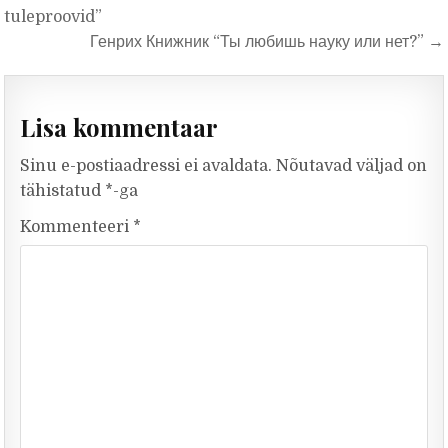
tuleproovid”
Генрих Книжник “Ты любишь науку или нет?” →
Lisa kommentaar
Sinu e-postiaadressi ei avaldata.
Nõutavad väljad on
tähistatud
*
-ga
Kommenteeri
*