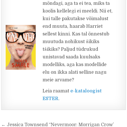
mõndagi, aga ta ei tea, miks ta
koolis kellelegi ei meeldi. Nii et,
kui talle pakutakse võimalust
end muuta, haarab Harriet
sellest kinni. Kas tal õnnestub
muutuda nohikust šikiks
tšikiks? Paljud tüdrukud
unistavad saada kuulsaks
modelliks, aga kas modellide
elu on ikka alati selline nagu
meie arvame?
Leia raamat
e-kataloogist
ESTER
.
Navigeerimine
← Jessica Townsend “Nevermoor: Morrigan Crow’