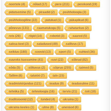
noortele
(4)
nõiad
(17)
pere
(211)
perekond
(19)
pidutsemine
(5)
piraadid
(2)
psühholoogia
(3)
psühholoogiline
(22)
putukad
(1)
päkapikud
(6)
põnevus
(131)
raamatukogu
(5)
rahatarkus
(2)
reis
(26)
riigid
(14)
robotid
(3)
saared
(5)
saksa keel
(3)
saladused
(49)
sallivus
(17)
seiklus
(180)
soovid
(13)
sport
(5)
suhted
(36)
suureks kasvamine
(41)
suvi
(22)
sõbrad
(82)
sõda
(5)
sõltuvus
(2)
sõprus
(255)
taimed
(5)
Tallinn
(6)
talutöö
(7)
talv
(15)
teadmiskirjandus
(121)
teadus
(9)
teadusulme
(11)
tehnika
(5)
tehnoloogia
(16)
tervis
(21)
toit
(18)
traditsioonid
(12)
tunded
(4)
ukraina
(1)
ukraina keeles
(1)
ulme
(8)
unenäod
(6)