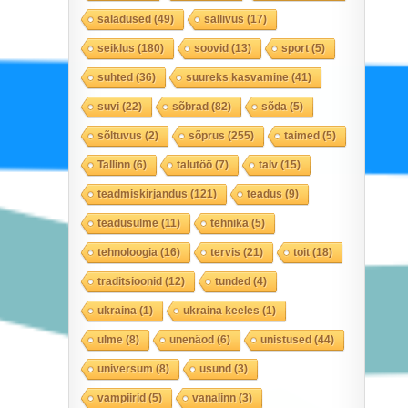
saladused
(49)
sallivus
(17)
seiklus
(180)
soovid
(13)
sport
(5)
suhted
(36)
suureks kasvamine
(41)
suvi
(22)
sõbrad
(82)
sõda
(5)
sõltuvus
(2)
sõprus
(255)
taimed
(5)
Tallinn
(6)
talutöö
(7)
talv
(15)
teadmiskirjandus
(121)
teadus
(9)
teadusulme
(11)
tehnika
(5)
tehnoloogia
(16)
tervis
(21)
toit
(18)
traditsioonid
(12)
tunded
(4)
ukraina
(1)
ukraina keeles
(1)
ulme
(8)
unenäod
(6)
unistused
(44)
universum
(8)
usund
(3)
vampiirid
(5)
vanalinn
(3)