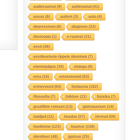
audioraamat
(9)
auhinnatud
(41)
ausus
(6)
autism
(3)
auto
(4)
depressioon
(6)
diagnoos
(22)
düstoopia
(1)
e-raamat
(31)
eesti
(46)
eestikeelsele õppele üleminek
(7)
elamisjulgus
(30)
elulugu
(9)
ema
(16)
emotsioonid
(83)
erinevused
(64)
fantaasia
(182)
filosoofia
(7)
folkloor
(11)
füüsika
(7)
graafiline romaan
(13)
gümnaasium
(14)
haldjad
(11)
headus
(57)
hirmud
(59)
hoolimine
(123)
huumor
(158)
identiteet
(48)
igatsus
(25)