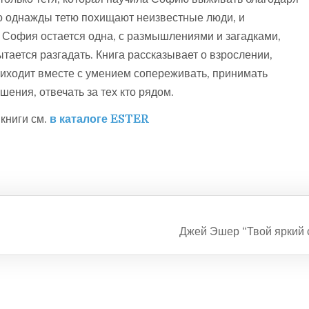
о однажды тетю похищают неизвестные люди, и
 София остается одна, с размышлениями и загадками,
тается разгадать. Книга рассказывает о взрослении,
риходит вместе с умением сопереживать, принимать
ения, отвечать за тех кто рядом.
книги см.
в каталоге ESTER
Джей Эшер “Твой яркий 