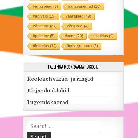
vanasõnad
(3)
vanavanemad
(16)
vägivald
(15)
väärtused
(49)
võlumine
(27)
võru keel
(4)
õppimine
(5)
õudne
(20)
üksildus
(9)
üksindus
(32)
ümberjutustus
(5)
TALLINNA KESKRAAMATUKOGU:
Keelekohvikud- ja ringid
Kirjandusklubid
Lugemiskoerad
Search for: