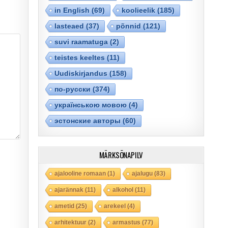
in English
(69)
koolieelik
(185)
lasteaed
(37)
põnnid
(121)
suvi raamatuga
(2)
teistes keeltes
(11)
Uudiskirjandus
(158)
по-русски
(374)
українською мовою
(4)
эстонские авторы
(60)
MÄRKSÕNAPILV
ajalooline romaan
(1)
ajalugu
(83)
ajarännak
(11)
alkohol
(11)
ametid
(25)
arekeel
(4)
arhitektuur
(2)
armastus
(77)