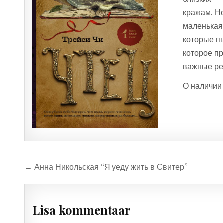
кражам. Н
маленькая
которые пы
которое п
важные реш
О наличии 
Navigeerimine
← Анна Никольская “Я уеду жить в Свитер”
Lisa kommentaar