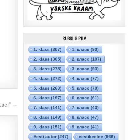
RUBRIIGIPILV
1. klass
(307)
1. класс
(90)
2. klass
(305)
2. класс
(107)
3. klass
(278)
3. класс
(93)
4. klass
(272)
4. класс
(77)
5. klass
(263)
5. класс
(70)
6. klass
(197)
6. класс
(61)
свет” →
7. klass
(141)
7. класс
(43)
8. klass
(149)
8. класс
(47)
9. klass
(151)
9. класс
(41)
Eesti autor
(247)
eestikeelne
(966)