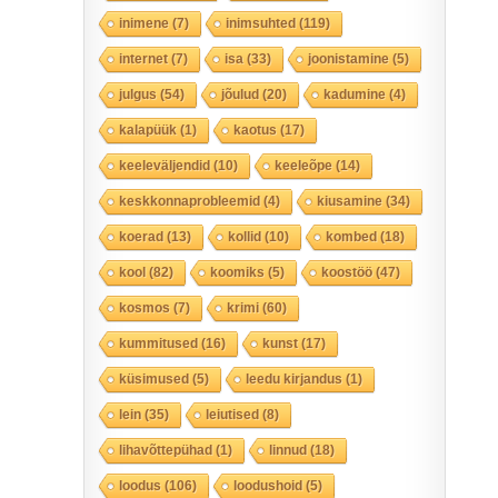
inimene
(7)
inimsuhted
(119)
internet
(7)
isa
(33)
joonistamine
(5)
julgus
(54)
jõulud
(20)
kadumine
(4)
kalapüük
(1)
kaotus
(17)
keeleväljendid
(10)
keeleõpe
(14)
keskkonnaprobleemid
(4)
kiusamine
(34)
koerad
(13)
kollid
(10)
kombed
(18)
kool
(82)
koomiks
(5)
koostöö
(47)
kosmos
(7)
krimi
(60)
kummitused
(16)
kunst
(17)
küsimused
(5)
leedu kirjandus
(1)
lein
(35)
leiutised
(8)
lihavõttepühad
(1)
linnud
(18)
loodus
(106)
loodushoid
(5)