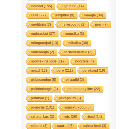
loomad
(155)
lugemine
(14)
luule
(27)
lühijutud
(9)
maagia
(34)
meditsiin
(3)
mereröövlid
(2)
meri
(7)
muinasjutt
(37)
muusika
(8)
mänguasjad
(13)
müstika
(38)
mütoloogia
(2)
narkootikumid
(2)
noortekirjandus
(112)
noortele
(4)
nõiad
(17)
pere
(211)
perekond
(19)
pidutsemine
(5)
piraadid
(2)
psühholoogia
(3)
psühholoogiline
(22)
putukad
(1)
päkapikud
(6)
põnevus
(131)
raamatukogu
(5)
rahatarkus
(2)
reis
(26)
riigid
(14)
robotid
(3)
saared
(5)
saksa keel
(3)