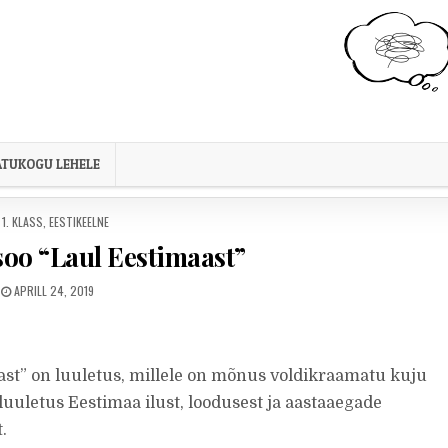
TUKOGU LEHELE
POSTED IN
1. KLASS
,
EESTIKEELNE
soo “Laul Eestimaast”
PUBLISHED DATE:
APRILL 24, 2019
ast” on luuletus, millele on mõnus voldikraamatu kuju
luuletus Eestimaa ilust, loodusest ja aastaaegade
.