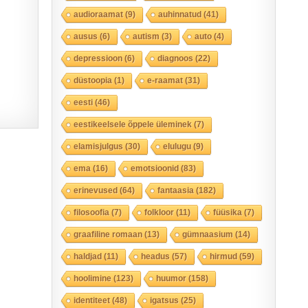
audioraamat
(9)
auhinnatud
(41)
ausus
(6)
autism
(3)
auto
(4)
depressioon
(6)
diagnoos
(22)
düstoopia
(1)
e-raamat
(31)
eesti
(46)
eestikeelsele õppele üleminek
(7)
elamisjulgus
(30)
elulugu
(9)
ema
(16)
emotsioonid
(83)
erinevused
(64)
fantaasia
(182)
filosoofia
(7)
folkloor
(11)
füüsika
(7)
graafiline romaan
(13)
gümnaasium
(14)
haldjad
(11)
headus
(57)
hirmud
(59)
hoolimine
(123)
huumor
(158)
identiteet
(48)
igatsus
(25)