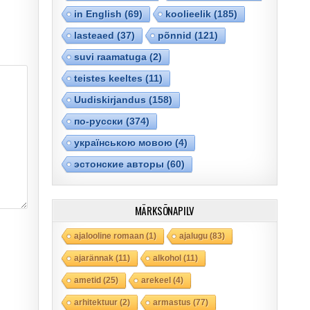
in English
(69)
koolieelik
(185)
lasteaed
(37)
põnnid
(121)
suvi raamatuga
(2)
teistes keeltes
(11)
Uudiskirjandus
(158)
по-русски
(374)
українською мовою
(4)
эстонские авторы
(60)
MÄRKSÕNAPILV
ajalooline romaan
(1)
ajalugu
(83)
ajarännak
(11)
alkohol
(11)
ametid
(25)
arekeel
(4)
arhitektuur
(2)
armastus
(77)