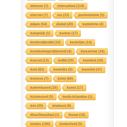
inimene
(7)
inimsuhted
(119)
internet
(7)
isa
(33)
joonistamine
(5)
julgus
(54)
jõulud
(20)
kadumine
(4)
kalapüük
(1)
kaotus
(17)
keeleväljendid
(10)
keeleõpe
(14)
keskkonnaprobleemid
(4)
kiusamine
(34)
koerad
(13)
kollid
(10)
kombed
(18)
kool
(82)
koomiks
(5)
koostöö
(47)
kosmos
(7)
krimi
(60)
kummitused
(16)
kunst
(17)
küsimused
(5)
leedu kirjandus
(1)
lein
(35)
leiutised
(8)
lihavõttepühad
(1)
linnud
(18)
loodus
(106)
loodushoid
(5)