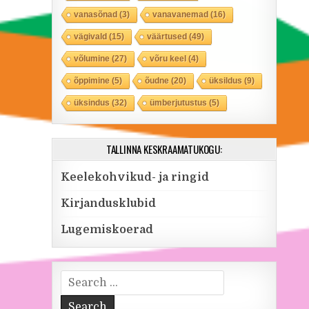
vanasõnad
(3)
vanavanemad
(16)
vägivald
(15)
väärtused
(49)
võlumine
(27)
võru keel
(4)
õppimine
(5)
õudne
(20)
üksildus
(9)
üksindus
(32)
ümberjutustus
(5)
TALLINNA KESKRAAMATUKOGU:
Keelekohvikud- ja ringid
Kirjandusklubid
Lugemiskoerad
Search for: