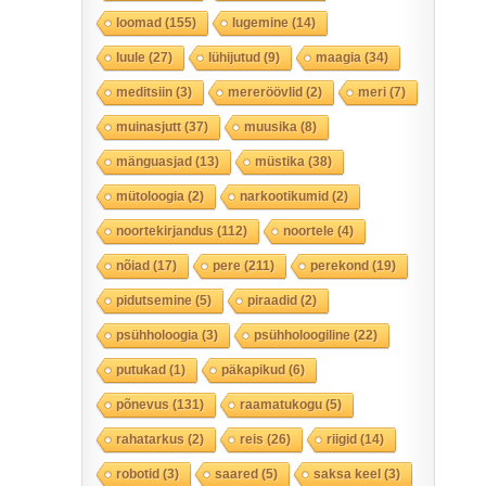
loomad
(155)
lugemine
(14)
luule
(27)
lühijutud
(9)
maagia
(34)
meditsiin
(3)
mereröövlid
(2)
meri
(7)
muinasjutt
(37)
muusika
(8)
mänguasjad
(13)
müstika
(38)
mütoloogia
(2)
narkootikumid
(2)
noortekirjandus
(112)
noortele
(4)
nõiad
(17)
pere
(211)
perekond
(19)
pidutsemine
(5)
piraadid
(2)
psühholoogia
(3)
psühholoogiline
(22)
putukad
(1)
päkapikud
(6)
põnevus
(131)
raamatukogu
(5)
rahatarkus
(2)
reis
(26)
riigid
(14)
robotid
(3)
saared
(5)
saksa keel
(3)