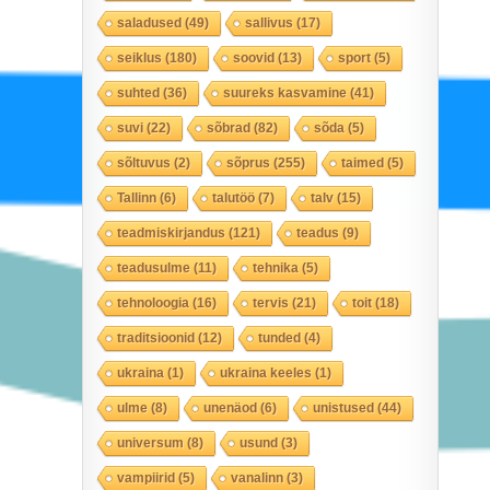
saladused
(49)
sallivus
(17)
seiklus
(180)
soovid
(13)
sport
(5)
suhted
(36)
suureks kasvamine
(41)
suvi
(22)
sõbrad
(82)
sõda
(5)
sõltuvus
(2)
sõprus
(255)
taimed
(5)
Tallinn
(6)
talutöö
(7)
talv
(15)
teadmiskirjandus
(121)
teadus
(9)
teadusulme
(11)
tehnika
(5)
tehnoloogia
(16)
tervis
(21)
toit
(18)
traditsioonid
(12)
tunded
(4)
ukraina
(1)
ukraina keeles
(1)
ulme
(8)
unenäod
(6)
unistused
(44)
universum
(8)
usund
(3)
vampiirid
(5)
vanalinn
(3)