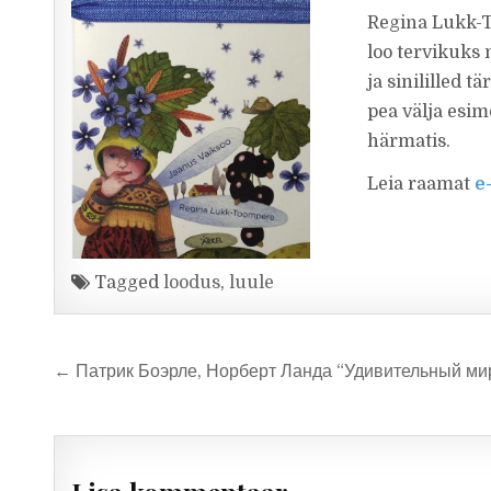
Regina Lukk-T
loo tervikuks 
ja sinililled 
pea välja esim
härmatis.
Leia raamat
e
Tagged
loodus
,
luule
Navigeerimine
← Патрик Боэрле, Норберт Ланда “Удивительный мир