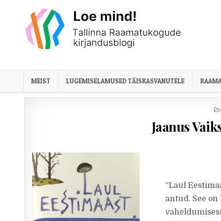
Skip to content
MEIST
LUGEMISELAMUSED TÄISKASVANUTELE
RAAMA
Jaanus Vaik
“Laul Eestima
antud. See on 
vaheldumisest