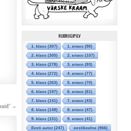
RUBRIIGIPILV
1. klass
(307)
1. класс
(90)
2. klass
(305)
2. класс
(107)
3. klass
(278)
3. класс
(93)
4. klass
(272)
4. класс
(77)
5. klass
(263)
5. класс
(70)
6. klass
(197)
6. класс
(61)
7. klass
(141)
7. класс
(43)
said” →
8. klass
(149)
8. класс
(47)
9. klass
(151)
9. класс
(41)
Eesti autor
(247)
eestikeelne
(966)