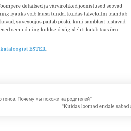
oompere detailsed ja värvirohked joonistused seovad
ning igaüks võib lausa tunda, kuidas talvekülm taandub
tärkavad, suvesoojus paitab põski, kuni samblast pistavad
esed seened ning kuldseid sügislehti katab taas õrn
-kataloogist ESTER
.
 генов. Почему мы похожи на родителей”
“Kuidas loomad endale sabad 