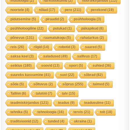
mütoloogia
(2)
narkootikumid
(2)
noortekirjandus
(112)
noortele
(4)
nõiad
(17)
pere
(211)
perekond
(19)
pidutsemine
(5)
piraadid
(2)
psühholoogia
(3)
psühholoogiline
(22)
putukad
(1)
päkapikud
(6)
põnevus
(131)
raamatukogu
(5)
rahatarkus
(2)
reis
(26)
riigid
(14)
robotid
(3)
saared
(5)
saksa keel
(3)
saladused
(49)
sallivus
(17)
seiklus
(180)
soovid
(13)
sport
(5)
suhted
(36)
suureks kasvamine
(41)
suvi
(22)
sõbrad
(82)
sõda
(5)
sõltuvus
(2)
sõprus
(255)
taimed
(5)
Tallinn
(6)
talutöö
(7)
talv
(15)
teadmiskirjandus
(121)
teadus
(9)
teadusulme
(11)
tehnika
(5)
tehnoloogia
(16)
tervis
(21)
toit
(18)
traditsioonid
(12)
tunded
(4)
ukraina
(1)