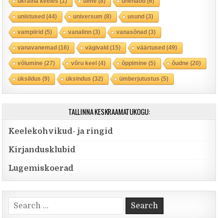
ukraina keeles
(1)
ulme
(8)
unenäod
(6)
unistused
(44)
universum
(8)
usund
(3)
vampiirid
(5)
vanalinn
(3)
vanasõnad
(3)
vanavanemad
(16)
vägivald
(15)
väärtused
(49)
võlumine
(27)
võru keel
(4)
õppimine
(5)
õudne
(20)
üksildus
(9)
üksindus
(32)
ümberjutustus
(5)
TALLINNA KESKRAAMATUKOGU:
Keelekohvikud- ja ringid
Kirjandusklubid
Lugemiskoerad
Search for: