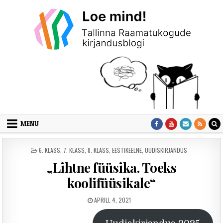
Skip to content
MENU
POSTED IN
6. KLASS
,
7. KLASS
,
8. KLASS
,
EESTIKEELNE
,
UUDISKIRJANDUS
„Lihtne füüsika. Toeks
koolifüüsikale“
PUBLISHED DATE:
APRILL 4, 2021