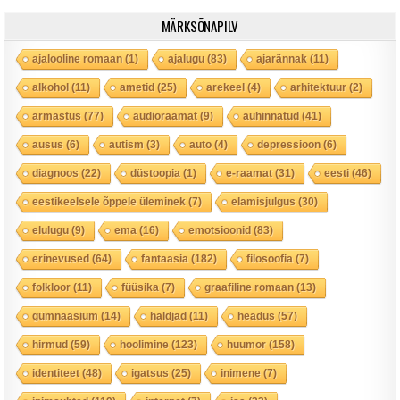
MÄRKSÕNAPILV
ajalooline romaan
(1)
ajalugu
(83)
ajarännak
(11)
alkohol
(11)
ametid
(25)
arekeel
(4)
arhitektuur
(2)
armastus
(77)
audioraamat
(9)
auhinnatud
(41)
ausus
(6)
autism
(3)
auto
(4)
depressioon
(6)
diagnoos
(22)
düstoopia
(1)
e-raamat
(31)
eesti
(46)
eestikeelsele õppele üleminek
(7)
elamisjulgus
(30)
elulugu
(9)
ema
(16)
emotsioonid
(83)
erinevused
(64)
fantaasia
(182)
filosoofia
(7)
folkloor
(11)
füüsika
(7)
graafiline romaan
(13)
gümnaasium
(14)
haldjad
(11)
headus
(57)
hirmud
(59)
hoolimine
(123)
huumor
(158)
identiteet
(48)
igatsus
(25)
inimene
(7)