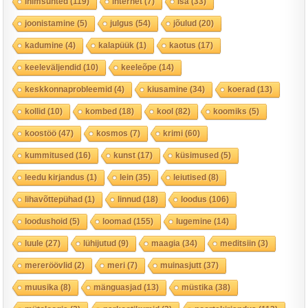
inimsuhted
(119)
internet
(7)
isa
(33)
joonistamine
(5)
julgus
(54)
jõulud
(20)
kadumine
(4)
kalapüük
(1)
kaotus
(17)
keeleväljendid
(10)
keeleõpe
(14)
keskkonnaprobleemid
(4)
kiusamine
(34)
koerad
(13)
kollid
(10)
kombed
(18)
kool
(82)
koomiks
(5)
koostöö
(47)
kosmos
(7)
krimi
(60)
kummitused
(16)
kunst
(17)
küsimused
(5)
leedu kirjandus
(1)
lein
(35)
leiutised
(8)
lihavõttepühad
(1)
linnud
(18)
loodus
(106)
loodushoid
(5)
loomad
(155)
lugemine
(14)
luule
(27)
lühijutud
(9)
maagia
(34)
meditsiin
(3)
mereröövlid
(2)
meri
(7)
muinasjutt
(37)
muusika
(8)
mänguasjad
(13)
müstika
(38)