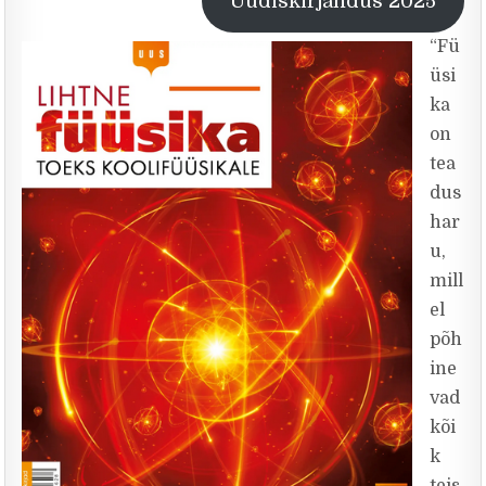
Uudiskirjandus 2025
“Fü
üsi
ka
on
tea
dus
har
u,
mill
el
põh
ine
vad
kõi
k