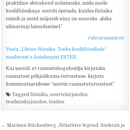
praktiline abivahend mõistmaks, mida meile
koolifüüsikaga sooviti õpetada, kuidas füüsika
toimib ja meid mõjutab ning on suureks abiks
silmaringi laiendamisel.”
rahvaraamat.ee
Vaata „Lihtne füüsika. Toeks koolifüüsikale“
saadavust e-kataloogist ESTER
Kui soovid, et raamatukoguhoidja kirjutaks
raamatust põhjalikuma tutvustuse, kirjuta
kommentaaridesse “soovin raamatututvustust”.
Tagged
füüsika
,
noortekirjandus
,
teadmiskirjandus
,
teadus
Navigeerimine
← Mariann Rückenberg „Nõiatütre legend. Sookrati ja