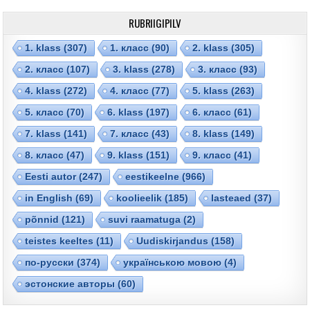
RUBRIIGIPILV
1. klass
(307)
1. класс
(90)
2. klass
(305)
2. класс
(107)
3. klass
(278)
3. класс
(93)
4. klass
(272)
4. класс
(77)
5. klass
(263)
5. класс
(70)
6. klass
(197)
6. класс
(61)
7. klass
(141)
7. класс
(43)
8. klass
(149)
8. класс
(47)
9. klass
(151)
9. класс
(41)
Eesti autor
(247)
eestikeelne
(966)
in English
(69)
koolieelik
(185)
lasteaed
(37)
põnnid
(121)
suvi raamatuga
(2)
teistes keeltes
(11)
Uudiskirjandus
(158)
по-русски
(374)
українською мовою
(4)
эстонские авторы
(60)