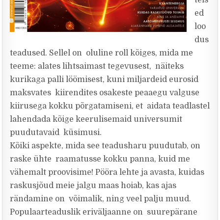
teis
ed
loo
dus
teadused. Sellel on oluline roll kõiges, mida me
teeme: alates lihtsaimast tegevusest, näiteks
kurikaga palli löömisest, kuni miljardeid eurosid
maksvates kiirendites osakeste peaaegu valguse
kiirusega kokku põrgatamiseni, et aidata teadlastel
lahendada kõige keerulisemaid universumit
puudutavaid küsimusi.
Kõiki aspekte, mida see teadusharu puudutab, on
raske ühte raamatusse kokku panna, kuid me
vähemalt proovisime! Pööra lehte ja avasta, kuidas
raskusjõud meie jalgu maas hoiab, kas ajas
rändamine on võimalik, ning veel palju muud.
Populaarteaduslik eriväljaanne on suurepärane