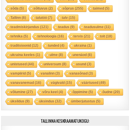
sõda
(5)
sõltuvus
(2)
sõprus
(255)
taimed
(5)
Tallinn
(6)
talutöö
(7)
talv
(15)
teadmiskirjandus
(121)
teadus
(9)
teadusulme
(11)
tehnika
(5)
tehnoloogia
(16)
tervis
(21)
toit
(18)
traditsioonid
(12)
tunded
(4)
ukraina
(1)
ukraina keeles
(1)
ulme
(8)
unenäod
(6)
unistused
(44)
universum
(8)
usund
(3)
vampiirid
(5)
vanalinn
(3)
vanasõnad
(3)
vanavanemad
(16)
vägivald
(15)
väärtused
(49)
võlumine
(27)
võru keel
(4)
õppimine
(5)
õudne
(20)
üksildus
(9)
üksindus
(32)
ümberjutustus
(5)
TALLINNA KESKRAAMATUKOGU: