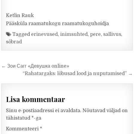
Ketlin Rauk
Pääsküla raamatukogu raamatukoguhoidja
Tagged
erinevused
,
inimsuhted
,
pere
,
sallivus
,
sõbrad
Navigeerimine
← Зои Сагг «Девушка online»
“Rahatargaks: lõbusad lood ja nuputamised” →
Lisa kommentaar
Sinu e-postiaadressi ei avaldata.
Nõutavad väljad on
tähistatud
*
-ga
Kommenteeri
*