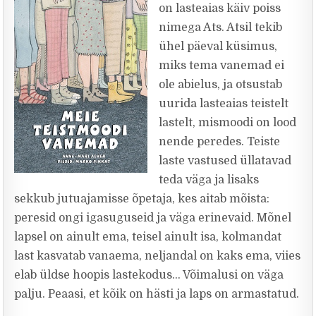
on lasteaias käiv poiss
nimega Ats. Atsil tekib
ühel päeval küsimus,
miks tema vanemad ei
ole abielus, ja otsustab
uurida lasteaias teistelt
lastelt, mismoodi on lood
nende peredes. Teiste
laste vastused üllatavad
teda väga ja lisaks
sekkub jutuajamisse õpetaja, kes aitab mõista:
peresid ongi igasuguseid ja väga erinevaid. Mõnel
lapsel on ainult ema, teisel ainult isa, kolmandat
last kasvatab vanaema, neljandal on kaks ema, viies
elab üldse hoopis lastekodus… Võimalusi on väga
palju. Peaasi, et kõik on hästi ja laps on armastatud.