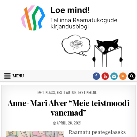
Skip to content
MENU
POSTED IN
1. KLASS
,
EESTI AUTOR
,
EESTIKEELNE
Anne-Mari Alver “Meie teistmoodi
vanemad”
PUBLISHED DATE:
APRILL 28, 2021
Raamatu peategelaseks