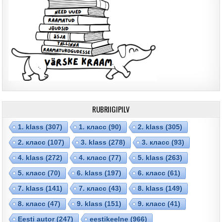
RUBRIIGIPILV
1. klass
(307)
1. класс
(90)
2. klass
(305)
2. класс
(107)
3. klass
(278)
3. класс
(93)
4. klass
(272)
4. класс
(77)
5. klass
(263)
5. класс
(70)
6. klass
(197)
6. класс
(61)
7. klass
(141)
7. класс
(43)
8. klass
(149)
8. класс
(47)
9. klass
(151)
9. класс
(41)
Eesti autor
(247)
eestikeelne
(966)