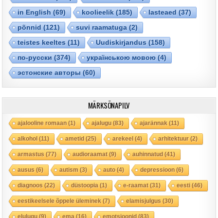
in English
(69)
koolieelik
(185)
lasteaed
(37)
põnnid
(121)
suvi raamatuga
(2)
teistes keeltes
(11)
Uudiskirjandus
(158)
по-русски
(374)
українською мовою
(4)
эстонские авторы
(60)
MÄRKSÕNAPILV
ajalooline romaan
(1)
ajalugu
(83)
ajarännak
(11)
alkohol
(11)
ametid
(25)
arekeel
(4)
arhitektuur
(2)
armastus
(77)
audioraamat
(9)
auhinnatud
(41)
ausus
(6)
autism
(3)
auto
(4)
depressioon
(6)
diagnoos
(22)
düstoopia
(1)
e-raamat
(31)
eesti
(46)
eestikeelsele õppele üleminek
(7)
elamisjulgus
(30)
elulugu
(9)
ema
(16)
emotsioonid
(83)