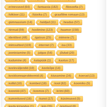
erinevused
(64)
fantaasia
(182)
filosoofia
(7)
folkloor
(11)
füüsika
(7)
graafiline romaan
(13)
gümnaasium
(14)
haldjad
(11)
headus
(57)
hirmud
(59)
hoolimine
(123)
huumor
(158)
identiteet
(48)
igatsus
(25)
inimene
(7)
inimsuhted
(119)
internet
(7)
isa
(33)
joonistamine
(5)
julgus
(54)
jõulud
(20)
kadumine
(4)
kalapüük
(1)
kaotus
(17)
keeleväljendid
(10)
keeleõpe
(14)
keskkonnaprobleemid
(4)
kiusamine
(34)
koerad
(13)
kollid
(10)
kombed
(18)
kool
(82)
koomiks
(5)
koostöö
(47)
kosmos
(7)
krimi
(60)
kummitused
(16)
kunst
(17)
küsimused
(5)
leedu kirjandus
(1)
lein
(35)
leiutised
(8)