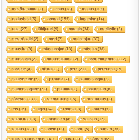
lihavõttepühad
(1)
linnud
(18)
loodus
(106)
loodushoid
(5)
loomad
(155)
lugemine
(14)
luule
(27)
lühijutud
(9)
maagia
(34)
meditsiin
(3)
mereröövlid
(2)
meri
(7)
muinasjutt
(37)
muusika
(8)
mänguasjad
(13)
müstika
(38)
mütoloogia
(2)
narkootikumid
(2)
noortekirjandus
(112)
noortele
(4)
nõiad
(17)
pere
(211)
perekond
(19)
pidutsemine
(5)
piraadid
(2)
psühholoogia
(3)
psühholoogiline
(22)
putukad
(1)
päkapikud
(6)
põnevus
(131)
raamatukogu
(5)
rahatarkus
(2)
reis
(26)
riigid
(14)
robotid
(3)
saared
(5)
saksa keel
(3)
saladused
(49)
sallivus
(17)
seiklus
(180)
soovid
(13)
sport
(5)
suhted
(36)
suureks kasvamine
(41)
suvi
(22)
sõbrad
(82)