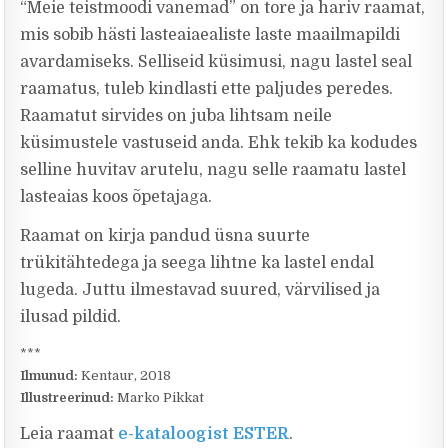
“Meie teistmoodi vanemad” on tore ja hariv raamat,
mis sobib hästi lasteaiaealiste laste maailmapildi
avardamiseks. Selliseid küsimusi, nagu lastel seal
raamatus, tuleb kindlasti ette paljudes peredes.
Raamatut sirvides on juba lihtsam neile
küsimustele vastuseid anda. Ehk tekib ka kodudes
selline huvitav arutelu, nagu selle raamatu lastel
lasteaias koos õpetajaga.
Raamat on kirja pandud üsna suurte
trükitähtedega ja seega lihtne ka lastel endal
lugeda. Juttu ilmestavad suured, värvilised ja
ilusad pildid.
***
Ilmunud:
Kentaur, 2018
Illustreerinud:
Marko Pikkat
Leia raamat
e-kataloogist ESTER
.