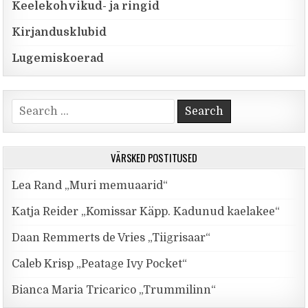
Keelekohvikud- ja ringid
Kirjandusklubid
Lugemiskoerad
Search for:
VÄRSKED POSTITUSED
Lea Rand „Muri memuaarid“
Katja Reider „Komissar Käpp. Kadunud kaelakee“
Daan Remmerts de Vries „Tiigrisaar“
Caleb Krisp „Peatage Ivy Pocket“
Bianca Maria Tricarico „Trummilinn“