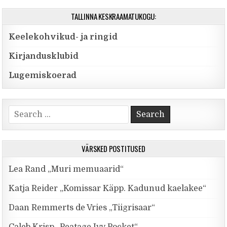
TALLINNA KESKRAAMATUKOGU:
Keelekohvikud- ja ringid
Kirjandusklubid
Lugemiskoerad
Search for:
VÄRSKED POSTITUSED
Lea Rand „Muri memuaarid“
Katja Reider „Komissar Käpp. Kadunud kaelakee“
Daan Remmerts de Vries „Tiigrisaar“
Caleb Krisp „Peatage Ivy Pocket“