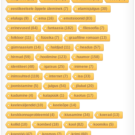
eestikeelsele õppele üleminek
(7)
elamisjulgus
(30)
elulugu
(9)
ema
(16)
emotsioonid
(83)
erinevused
(64)
fantaasia
(182)
filosoofia
(7)
folkloor
(11)
füüsika
(7)
graafiline romaan
(13)
gümnaasium
(14)
haldjad
(11)
headus
(57)
hirmud
(59)
hoolimine
(123)
huumor
(158)
identiteet
(48)
igatsus
(25)
inimene
(7)
inimsuhted
(119)
internet
(7)
isa
(33)
joonistamine
(5)
julgus
(54)
jõulud
(20)
kadumine
(4)
kalapüük
(1)
kaotus
(17)
keeleväljendid
(10)
keeleõpe
(14)
keskkonnaprobleemid
(4)
kiusamine
(34)
koerad
(13)
kollid
(10)
kombed
(18)
kool
(82)
koomiks
(5)
koostöö
(47)
kosmos
(7)
krimi
(60)