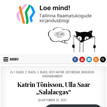
Skip to content
MENU
POSTED IN
1. KLASS
,
2. KLASS
,
3. KLASS
,
EESTI AUTOR
,
EESTIKEELNE
,
KOOLIEELIK
,
UUDISKIRJANDUS
Katrin Tõnisson, Ulla Saar
„Salalaegas“
PUBLISHED DATE:
SEPTEMBER 25, 2021