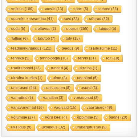
seiklus
(180)
soovid
(13)
sport
(5)
suhted
(36)
suureks kasvamine
(41)
suvi
(22)
sõbrad
(82)
sõda
(5)
sõltuvus
(2)
sõprus
(255)
taimed
(5)
Tallinn
(6)
talutöö
(7)
talv
(15)
teadmiskirjandus
(121)
teadus
(9)
teadusulme
(11)
tehnika
(5)
tehnoloogia
(16)
tervis
(21)
toit
(18)
traditsioonid
(12)
tunded
(4)
ukraina
(1)
ukraina keeles
(1)
ulme
(8)
unenäod
(6)
unistused
(44)
universum
(8)
usund
(3)
vampiirid
(5)
vanalinn
(3)
vanasõnad
(3)
vanavanemad
(16)
vägivald
(15)
väärtused
(49)
võlumine
(27)
võru keel
(4)
õppimine
(5)
õudne
(20)
üksildus
(9)
üksindus
(32)
ümberjutustus
(5)