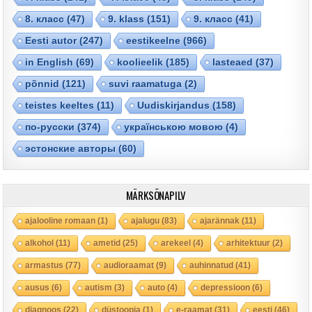
8. класс
(47)
9. klass
(151)
9. класс
(41)
Eesti autor
(247)
eestikeelne
(966)
in English
(69)
koolieelik
(185)
lasteaed
(37)
põnnid
(121)
suvi raamatuga
(2)
teistes keeltes
(11)
Uudiskirjandus
(158)
по-русски
(374)
українською мовою
(4)
эстонские авторы
(60)
MÄRKSÕNAPILV
ajalooline romaan
(1)
ajalugu
(83)
ajarännak
(11)
alkohol
(11)
ametid
(25)
arekeel
(4)
arhitektuur
(2)
armastus
(77)
audioraamat
(9)
auhinnatud
(41)
ausus
(6)
autism
(3)
auto
(4)
depressioon
(6)
diagnoos
(22)
düstoopia
(1)
e-raamat
(31)
eesti
(46)