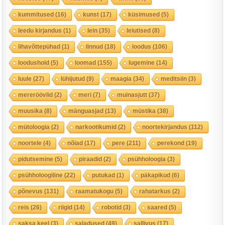
kummitused
(16)
kunst
(17)
küsimused
(5)
leedu kirjandus
(1)
lein
(35)
leiutised
(8)
lihavõttepühad
(1)
linnud
(18)
loodus
(106)
loodushoid
(5)
loomad
(155)
lugemine
(14)
luule
(27)
lühijutud
(9)
maagia
(34)
meditsiin
(3)
mereröövlid
(2)
meri
(7)
muinasjutt
(37)
muusika
(8)
mänguasjad
(13)
müstika
(38)
mütoloogia
(2)
narkootikumid
(2)
noortekirjandus
(112)
noortele
(4)
nõiad
(17)
pere
(211)
perekond
(19)
pidutsemine
(5)
piraadid
(2)
psühholoogia
(3)
psühholoogiline
(22)
putukad
(1)
päkapikud
(6)
põnevus
(131)
raamatukogu
(5)
rahatarkus
(2)
reis
(26)
riigid
(14)
robotid
(3)
saared
(5)
saksa keel
(3)
saladused
(49)
sallivus
(17)