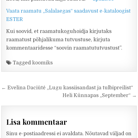
Vaata raamatu „Salalaegas“ saadavust e-kataloogist
ESTER
Kui soovid, et raamatukoguhoidja kirjutaks
raamatust põhjalikuma tutvustuse, kirjuta
kommentaaridesse “soovin raamatututvustust”.
Tagged
koomiks
Navigeerimine
← Evelina Daciūtė „Lugu kassiisandast ja tulbipreilist“
Heli Künnapas „September“ →
Lisa kommentaar
Sinu e-postiaadressi ei avaldata.
Nõutavad väljad on