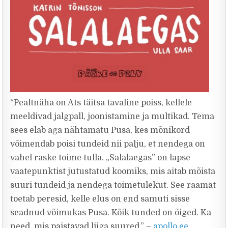
“Pealtnäha on Ats täitsa tavaline poiss, kellele
meeldivad jalgpall, joonistamine ja multikad. Tema
sees elab aga nähtamatu Pusa, kes mõnikord
võimendab poisi tundeid nii palju, et nendega on
vahel raske toime tulla. „Salalaegas” on lapse
vaatepunktist jutustatud koomiks, mis aitab mõista
suuri tundeid ja nendega toimetulekut. See raamat
toetab peresid, kelle elus on end samuti sisse
seadnud võimukas Pusa. Kõik tunded on õiged. Ka
need, mis paistavad liiga suured.” –
apollo.ee