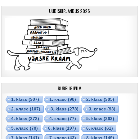
UUDISKIRJANDUS 2026
RUBRIIGIPILV
1. klass
(307)
1. класс
(90)
2. klass
(305)
2. класс
(107)
3. klass
(278)
3. класс
(93)
4. klass
(272)
4. класс
(77)
5. klass
(263)
5. класс
(70)
6. klass
(197)
6. класс
(61)
7. klass
(141)
7. класс
(43)
8. klass
(149)