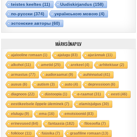
teistes keeltes
(11)
Uudiskirjandus
(158)
по-русски
(374)
українською мовою
(4)
эстонские авторы
(60)
MÄRKSÕNAPILV
ajalooline romaan
(1)
ajalugu
(83)
ajarännak
(11)
alkohol
(11)
ametid
(25)
arekeel
(4)
arhitektuur
(2)
armastus
(77)
audioraamat
(9)
auhinnatud
(41)
ausus
(6)
autism
(3)
auto
(4)
depressioon
(6)
diagnoos
(22)
düstoopia
(1)
e-raamat
(31)
eesti
(46)
eestikeelsele õppele üleminek
(7)
elamisjulgus
(30)
elulugu
(9)
ema
(16)
emotsioonid
(83)
erinevused
(64)
fantaasia
(182)
filosoofia
(7)
folkloor
(11)
füüsika
(7)
graafiline romaan
(13)