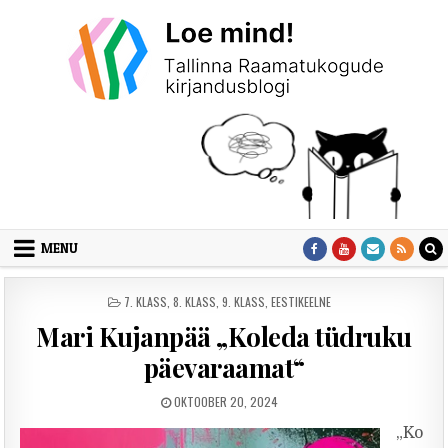
Skip to content
MENU
POSTED IN
7. KLASS
,
8. KLASS
,
9. KLASS
,
EESTIKEELNE
Mari Kujanpää „Koleda tüdruku
päevaraamat“
PUBLISHED DATE:
OKTOOBER 20, 2024
„Ko