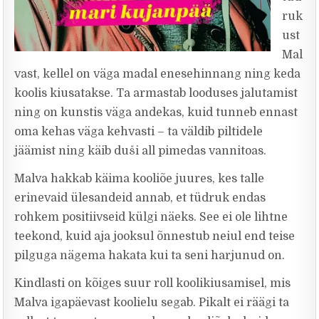
ruk
ust
Mal
vast, kellel on väga madal enesehinnang ning keda
koolis kiusatakse. Ta armastab looduses jalutamist
ning on kunstis väga andekas, kuid tunneb ennast
oma kehas väga kehvasti – ta väldib piltidele
jäämist ning käib duši all pimedas vannitoas.
Malva hakkab käima kooliõe juures, kes talle
erinevaid ülesandeid annab, et tüdruk endas
rohkem positiivseid külgi näeks. See ei ole lihtne
teekond, kuid aja jooksul õnnestub neiul end teise
pilguga nägema hakata kui ta seni harjunud on.
Kindlasti on kõiges suur roll koolikiusamisel, mis
Malva igapäevast koolielu segab. Pikalt ei räägi ta