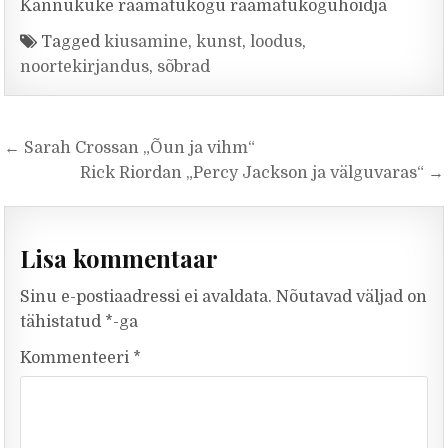
Kännukuke raamatukogu raamatukoguhoidja
Tagged
kiusamine
,
kunst
,
loodus
,
noortekirjandus
,
sõbrad
Navigeerimine
← Sarah Crossan „Õun ja vihm“
Rick Riordan „Percy Jackson ja välguvaras“ →
Lisa kommentaar
Sinu e-postiaadressi ei avaldata.
Nõutavad väljad on
tähistatud
*
-ga
Kommenteeri
*