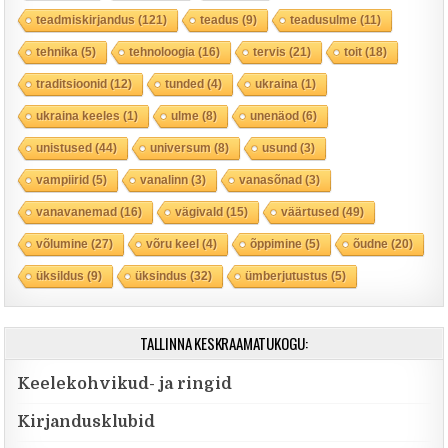
teadmiskirjandus
(121)
teadus
(9)
teadusulme
(11)
tehnika
(5)
tehnoloogia
(16)
tervis
(21)
toit
(18)
traditsioonid
(12)
tunded
(4)
ukraina
(1)
ukraina keeles
(1)
ulme
(8)
unenäod
(6)
unistused
(44)
universum
(8)
usund
(3)
vampiirid
(5)
vanalinn
(3)
vanasõnad
(3)
vanavanemad
(16)
vägivald
(15)
väärtused
(49)
võlumine
(27)
võru keel
(4)
õppimine
(5)
õudne
(20)
üksildus
(9)
üksindus
(32)
ümberjutustus
(5)
TALLINNA KESKRAAMATUKOGU:
Keelekohvikud- ja ringid
Kirjandusklubid