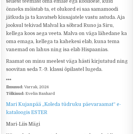
sellest teemast oma emale ega kooliõele, kuid
õnneks mõistab ta, et olukord ei saa samamoodi
jätkuda ja ta kavatseb kiusajatele vastu astuda. Aja
jooksul tekivad Malval ka sõbrad Runo ja Siru,
kellega koos aega veeta. Malva on väga lähedane ka
oma emaga, kellega ta kahekesi elab, kuna tema
vanemad on lahus ning isa elab Hispaanias.
Raamat on minu meelest väga hästi kirjutatud ning
soovitan seda 7.-9. klassi õpilastel lugeda.
***
Ilmunud:
Varrak, 2024
Tõlkinud:
Evelin Banhard
Mari Kujanpää „Koleda tüdruku päevaraamat“ e-
kataloogis ESTER
Mari-Liis Mägi