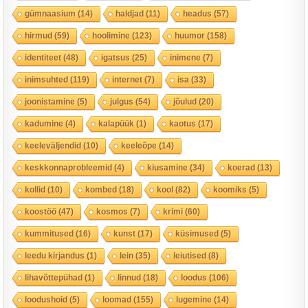
gümnaasium
(14)
haldjad
(11)
headus
(57)
hirmud
(59)
hoolimine
(123)
huumor
(158)
identiteet
(48)
igatsus
(25)
inimene
(7)
inimsuhted
(119)
internet
(7)
isa
(33)
joonistamine
(5)
julgus
(54)
jõulud
(20)
kadumine
(4)
kalapüük
(1)
kaotus
(17)
keeleväljendid
(10)
keeleõpe
(14)
keskkonnaprobleemid
(4)
kiusamine
(34)
koerad
(13)
kollid
(10)
kombed
(18)
kool
(82)
koomiks
(5)
koostöö
(47)
kosmos
(7)
krimi
(60)
kummitused
(16)
kunst
(17)
küsimused
(5)
leedu kirjandus
(1)
lein
(35)
leiutised
(8)
lihavõttepühad
(1)
linnud
(18)
loodus
(106)
loodushoid
(5)
loomad
(155)
lugemine
(14)