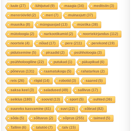
luule
(27)
lühijutud
(9)
maagia
(34)
meditsiin
(3)
mereröövlid
(2)
meri
(7)
muinasjutt
(37)
muusika
(8)
mänguasjad
(13)
müstika
(38)
mütoloogia
(2)
narkootikumid
(2)
noortekirjandus
(112)
noortele
(4)
nõiad
(17)
pere
(211)
perekond
(19)
pidutsemine
(5)
piraadid
(2)
psühholoogia
(3)
psühholoogiline
(22)
putukad
(1)
päkapikud
(6)
põnevus
(131)
raamatukogu
(5)
rahatarkus
(2)
reis
(26)
riigid
(14)
robotid
(3)
saared
(5)
saksa keel
(3)
saladused
(49)
sallivus
(17)
seiklus
(180)
soovid
(13)
sport
(5)
suhted
(36)
suureks kasvamine
(41)
suvi
(22)
sõbrad
(82)
sõda
(5)
sõltuvus
(2)
sõprus
(255)
taimed
(5)
Tallinn
(6)
talutöö
(7)
talv
(15)