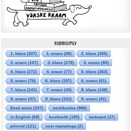
RUBRIIGIPILV
1. klass
(307)
1. класс
(90)
2. klass
(305)
2. класс
(107)
3. klass
(278)
3. класс
(93)
4. klass
(272)
4. класс
(77)
5. klass
(263)
5. класс
(70)
6. klass
(197)
6. класс
(61)
7. klass
(141)
7. класс
(43)
8. klass
(149)
8. класс
(47)
9. klass
(151)
9. класс
(41)
Eesti autor
(247)
eestikeelne
(966)
in English
(69)
koolieelik
(185)
lasteaed
(37)
põnnid
(121)
suvi raamatuga
(2)