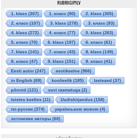
RUBRIIGIPILV
1. klass
(307)
1. класс
(90)
2. klass
(305)
2. класс
(107)
3. klass
(278)
3. класс
(93)
4. klass
(272)
4. класс
(77)
5. klass
(263)
5. класс
(70)
6. klass
(197)
6. класс
(61)
7. klass
(141)
7. класс
(43)
8. klass
(149)
8. класс
(47)
9. klass
(151)
9. класс
(41)
Eesti autor
(247)
eestikeelne
(966)
in English
(69)
koolieelik
(185)
lasteaed
(37)
põnnid
(121)
suvi raamatuga
(2)
teistes keeltes
(11)
Uudiskirjandus
(158)
по-русски
(374)
українською мовою
(4)
эстонские авторы
(60)