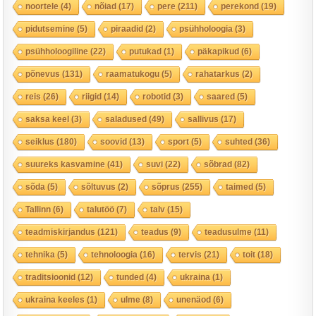
noortele
(4)
nõiad
(17)
pere
(211)
perekond
(19)
pidutsemine
(5)
piraadid
(2)
psühholoogia
(3)
psühholoogiline
(22)
putukad
(1)
päkapikud
(6)
põnevus
(131)
raamatukogu
(5)
rahatarkus
(2)
reis
(26)
riigid
(14)
robotid
(3)
saared
(5)
saksa keel
(3)
saladused
(49)
sallivus
(17)
seiklus
(180)
soovid
(13)
sport
(5)
suhted
(36)
suureks kasvamine
(41)
suvi
(22)
sõbrad
(82)
sõda
(5)
sõltuvus
(2)
sõprus
(255)
taimed
(5)
Tallinn
(6)
talutöö
(7)
talv
(15)
teadmiskirjandus
(121)
teadus
(9)
teadusulme
(11)
tehnika
(5)
tehnoloogia
(16)
tervis
(21)
toit
(18)
traditsioonid
(12)
tunded
(4)
ukraina
(1)
ukraina keeles
(1)
ulme
(8)
unenäod
(6)