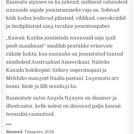
Raamatu alguses on ka juhend, milliseid vahendeid
nunnude asjade joonistamiseks vaja on. Sobivad
kõik kodus leiduvad pliiatsid, vildikad, rasvakriidid
ja tindipliiatsid ning tavaline joonistuspaber.
„Kawaii: Kuidas joonistada nunnusid asju igalt
poolt maailmast“ sisaldab peatükke erinevate
riikide kohta, kus nunnuks on joonistatud tuntud
sümboleid Austraaliast Ameerikani. Näiteks
Kanada hokikepist, Sidney ooperimajani ja
Mehhiko mangost Itaalia pastani. Lugematu arv
loomi, linde ja lilli muidugi ka.
Raamatute autor Angela Nguyen on disainer ja
illustraator, kelle sulest on ilmunud palju kawaii-
teemalisi raamatuid.
***
Ilmunud:
Tänapäev, 2018