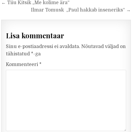
Navigeerimine
← Tiiu Kitsik „Me kolime ära“
Ilmar Tomusk „Paul hakkab inseneriks“ →
Lisa kommentaar
Sinu e-postiaadressi ei avaldata.
Nõutavad väljad on
tähistatud
*
-ga
Kommenteeri
*