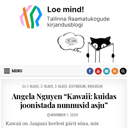
Skip to content
MENU
POSTED IN
1. KLASS
,
2. KLASS
,
3. KLASS
,
EESTIKEELNE
,
KOOLIEELIK
Angela Nguyen “Kawaii: kuidas
joonistada nunnusid asju”
PUBLISHED DATE:
NOVEMBER 7, 2024
Kawaii on Jaapani keelest pärit sõna, mis