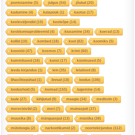
joonistamine
(5)
julgus
(54)
jõulud
(20)
kadumine
(4)
kalapüük
(1)
kaotus
(17)
keeleväljendid
(10)
keeleõpe
(14)
keskkonnaprobleemid
(4)
kiusamine
(34)
koerad
(13)
kollid
(10)
kombed
(18)
kool
(82)
koomiks
(5)
koostöö
(47)
kosmos
(7)
krimi
(60)
kummitused
(16)
kunst
(17)
küsimused
(5)
leedu kirjandus
(1)
lein
(35)
leiutised
(8)
lihavõttepühad
(1)
linnud
(18)
loodus
(106)
loodushoid
(5)
loomad
(155)
lugemine
(14)
luule
(27)
lühijutud
(9)
maagia
(34)
meditsiin
(3)
mereröövlid
(2)
meri
(7)
muinasjutt
(37)
muusika
(8)
mänguasjad
(13)
müstika
(38)
mütoloogia
(2)
narkootikumid
(2)
noortekirjandus
(112)