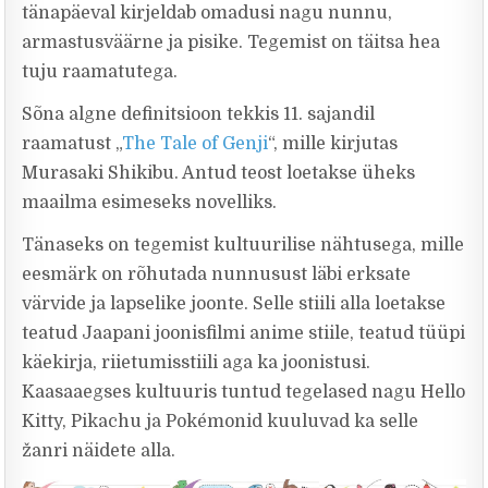
tänapäeval kirjeldab omadusi nagu nunnu,
armastusväärne ja pisike. Tegemist on täitsa hea
tuju raamatutega.
Sõna algne definitsioon tekkis 11. sajandil
raamatust „
The Tale of Genji
“, mille kirjutas
Murasaki Shikibu. Antud teost loetakse üheks
maailma esimeseks novelliks.
Tänaseks on tegemist kultuurilise nähtusega, mille
eesmärk on rõhutada nunnusust läbi erksate
värvide ja lapselike joonte. Selle stiili alla loetakse
teatud Jaapani joonisfilmi anime stiile, teatud tüüpi
käekirja, riietumisstiili aga ka joonistusi.
Kaasaaegses kultuuris tuntud tegelased nagu Hello
Kitty, Pikachu ja Pokémonid kuuluvad ka selle
žanri näidete alla.