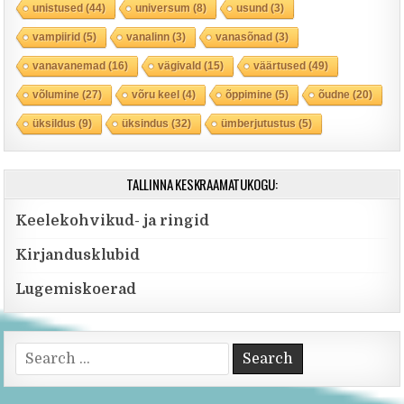
unistused
(44)
universum
(8)
usund
(3)
vampiirid
(5)
vanalinn
(3)
vanasõnad
(3)
vanavanemad
(16)
vägivald
(15)
väärtused
(49)
võlumine
(27)
võru keel
(4)
õppimine
(5)
õudne
(20)
üksildus
(9)
üksindus
(32)
ümberjutustus
(5)
TALLINNA KESKRAAMATUKOGU:
Keelekohvikud- ja ringid
Kirjandusklubid
Lugemiskoerad
Search for: