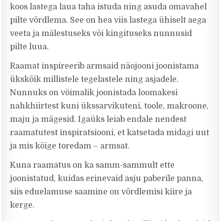
koos lastega laua taha istuda ning asuda omavahel
pilte võrdlema. See on hea viis lastega ühiselt aega
veeta ja mälestuseks või kingituseks nunnusid
pilte luua.
Raamat inspireerib armsaid näojooni joonistama
ükskõik millistele tegelastele ning asjadele.
Nunnuks on võimalik joonistada loomakesi
nahkhiirtest kuni ükssarvikuteni, toole, makroone,
maju ja mägesid. Igaüks leiab endale nendest
raamatutest inspiratsiooni, et katsetada midagi uut
ja mis kõige toredam – armsat.
Kuna raamatus on ka samm-sammult ette
joonistatud, kuidas erinevaid asju paberile panna,
siis eduelamuse saamine on võrdlemisi kiire ja
kerge.