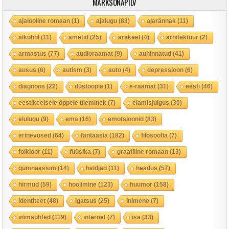
MÄRKSÕNAPILV
ajalooline romaan
(1)
ajalugu
(83)
ajarännak
(11)
alkohol
(11)
ametid
(25)
arekeel
(4)
arhitektuur
(2)
armastus
(77)
audioraamat
(9)
auhinnatud
(41)
ausus
(6)
autism
(3)
auto
(4)
depressioon
(6)
diagnoos
(22)
düstoopia
(1)
e-raamat
(31)
eesti
(46)
eestikeelsele õppele üleminek
(7)
elamisjulgus
(30)
elulugu
(9)
ema
(16)
emotsioonid
(83)
erinevused
(64)
fantaasia
(182)
filosoofia
(7)
folkloor
(11)
füüsika
(7)
graafiline romaan
(13)
gümnaasium
(14)
haldjad
(11)
headus
(57)
hirmud
(59)
hoolimine
(123)
huumor
(158)
identiteet
(48)
igatsus
(25)
inimene
(7)
inimsuhted
(119)
internet
(7)
isa
(33)