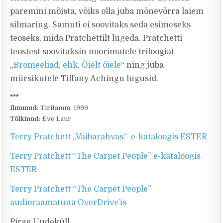
paremini mõista, võiks olla juba mõnevõrra laiem
silmaring. Samuti ei soovitaks seda esimeseks
teoseks, mida Pratchettilt lugeda. Pratchetti
teostest soovitaksin noorimatele triloogiat
„
Bromeeliad, ehk, Õielt õiele
“ ning juba
mürsikutele Tiffany Achingu lugusid.
***
Ilmunud:
Tiritamm, 1999
Tõlkinud:
Eve Laur
Terry Pratchett „Vaibarahvas“ e-kataloogis ESTER
Terry Pratchett “The Carpet People” e-kataloogis
ESTER
Terry Pratchett “The Carpet People”
audioraamatuna OverDrive’is
Pirge Uudeküll