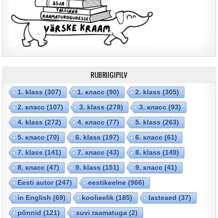
RUBRIIGIPILV
1. klass
(307)
1. класс
(90)
2. klass
(305)
2. класс
(107)
3. klass
(278)
3. класс
(93)
4. klass
(272)
4. класс
(77)
5. klass
(263)
5. класс
(70)
6. klass
(197)
6. класс
(61)
7. klass
(141)
7. класс
(43)
8. klass
(149)
8. класс
(47)
9. klass
(151)
9. класс
(41)
Eesti autor
(247)
eestikeelne
(966)
in English
(69)
koolieelik
(185)
lasteaed
(37)
põnnid
(121)
suvi raamatuga
(2)