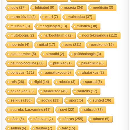
luule
(27)
lühijutud
(9)
maagia
(34)
meditsiin
(3)
mereröövlid
(2)
meri
(7)
muinasjutt
(37)
muusika
(8)
mänguasjad
(13)
müstika
(38)
mütoloogia
(2)
narkootikumid
(2)
noortekirjandus
(112)
noortele
(4)
nõiad
(17)
pere
(211)
perekond
(19)
pidutsemine
(5)
piraadid
(2)
psühholoogia
(3)
psühholoogiline
(22)
putukad
(1)
päkapikud
(6)
põnevus
(131)
raamatukogu
(5)
rahatarkus
(2)
reis
(26)
riigid
(14)
robotid
(3)
saared
(5)
saksa keel
(3)
saladused
(49)
sallivus
(17)
seiklus
(180)
soovid
(13)
sport
(5)
suhted
(36)
suureks kasvamine
(41)
suvi
(22)
sõbrad
(82)
sõda
(5)
sõltuvus
(2)
sõprus
(255)
taimed
(5)
Tallinn
(6)
talutöö
(7)
talv
(15)