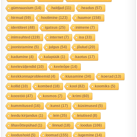
gümnaasium
(14)
haldjad
(11)
headus
(57)
hirmud
(59)
hoolimine
(123)
huumor
(158)
identiteet
(48)
igatsus
(25)
inimene
(7)
inimsuhted
(119)
internet
(7)
isa
(33)
joonistamine
(5)
julgus
(54)
jõulud
(20)
kadumine
(4)
kalapüük
(1)
kaotus
(17)
keeleväljendid
(10)
keeleõpe
(14)
keskkonnaprobleemid
(4)
kiusamine
(34)
koerad
(13)
kollid
(10)
kombed
(18)
kool
(82)
koomiks
(5)
koostöö
(47)
kosmos
(7)
krimi
(60)
kummitused
(16)
kunst
(17)
küsimused
(5)
leedu kirjandus
(1)
lein
(35)
leiutised
(8)
lihavõttepühad
(1)
linnud
(18)
loodus
(106)
loodushoid
(5)
loomad
(155)
lugemine
(14)