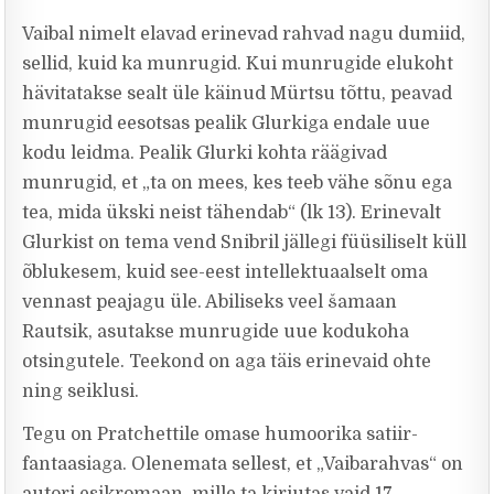
Vaibal nimelt elavad erinevad rahvad nagu dumiid,
sellid, kuid ka munrugid. Kui munrugide elukoht
hävitatakse sealt üle käinud Mürtsu tõttu, peavad
munrugid eesotsas pealik Glurkiga endale uue
kodu leidma. Pealik Glurki kohta räägivad
munrugid, et „ta on mees, kes teeb vähe sõnu ega
tea, mida ükski neist tähendab“ (lk 13). Erinevalt
Glurkist on tema vend Snibril jällegi füüsiliselt küll
õblukesem, kuid see-eest intellektuaalselt oma
vennast peajagu üle. Abiliseks veel šamaan
Rautsik, asutakse munrugide uue kodukoha
otsingutele. Teekond on aga täis erinevaid ohte
ning seiklusi.
Tegu on Pratchettile omase humoorika satiir-
fantaasiaga. Olenemata sellest, et „Vaibarahvas“ on