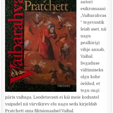
autori
esikromaani
„Vaibarahvas
“ tegevustik
leiab aset, nii
nagu
pealkirigi
vihje annab,
Vaibal.
Segaduse
vältimiseks
olgu kohe
öeldud, et
tegu ongi
päris vaibaga. Loodetavasti ei käi meie kodustel
vaipadel nii värvikirev elu nagu seda kirjeldab
Pratchett oma fiktsionaalsel Vaibal.