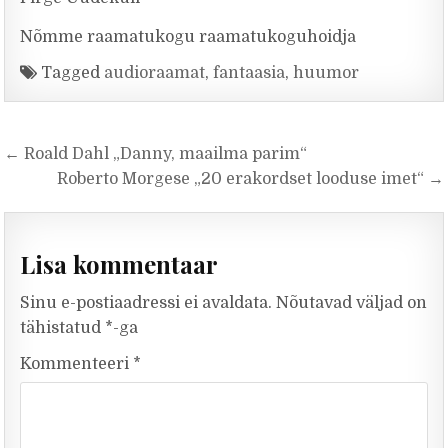
Nõmme raamatukogu raamatukoguhoidja
Tagged
audioraamat
,
fantaasia
,
huumor
Navigeerimine
← Roald Dahl „Danny, maailma parim“
Roberto Morgese „20 erakordset looduse imet“ →
Lisa kommentaar
Sinu e-postiaadressi ei avaldata.
Nõutavad väljad on
tähistatud
*
-ga
Kommenteeri
*