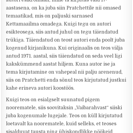
autori esikromaan, mille ta kirjutas vaid 17-
aastasena, on ka juba siin Pratchettile nii omased
temaatikad, mis on paljuski sarnased
Kettamaailma omadega. Kuigi tegu on autori
esikteosega, siis antud juhul on tegu täiendatud
trükiga. Täiendatud on teost autori enda poolt juba
kogenud kirjanikuna. Kui originaalis on teos välja
antud 1971. aastal, siis täiendatud on seda veel ligi
kakskümmend aastat hiljem. Kuna autor ise ja
tema kirjutamine on vahepeal nii palju arenenud,
siis on Pratchetti enda sõnul teos kirjutatud justkui
kahe erineva autori koostöös.
Kuigi teos on esialgselt suunatud pigem
noorematele, siis soovitaksin „Vaibarahvast“ siiski
juba kogenumale lugejale. Teos on küll kirjutatud
loetavalt ka noorematele, kuid selleks, et teoses
sisalduvat tausta ning ühiskondlikke nöökeid