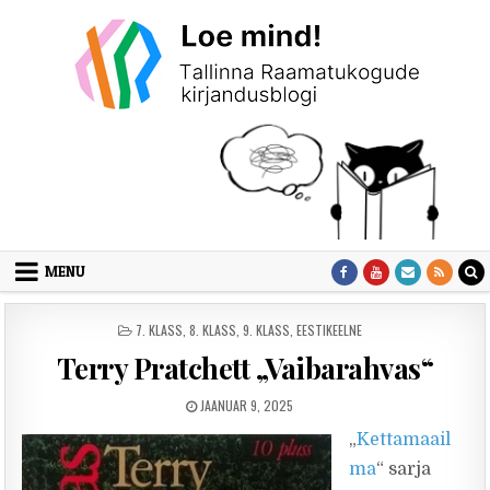
Skip to content
MENU
POSTED IN
7. KLASS
,
8. KLASS
,
9. KLASS
,
EESTIKEELNE
Terry Pratchett „Vaibarahvas“
PUBLISHED DATE:
JAANUAR 9, 2025
„
Kettamaail
ma
“ sarja