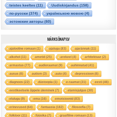
teistes keeltes
(11)
Uudiskirjandus
(158)
по-русски
(374)
українською мовою
(4)
эстонские авторы
(60)
MÄRKSÕNAPILV
ajalooline romaan
(1)
ajalugu
(83)
ajarännak
(11)
alkohol
(11)
ametid
(25)
arekeel
(4)
arhitektuur
(2)
armastus
(77)
audioraamat
(9)
auhinnatud
(41)
ausus
(6)
autism
(3)
auto
(4)
depressioon
(6)
diagnoos
(22)
düstoopia
(1)
e-raamat
(31)
eesti
(46)
eestikeelsele õppele üleminek
(7)
elamisjulgus
(30)
elulugu
(9)
ema
(16)
emotsioonid
(83)
erinevused
(64)
fantaasia
(182)
filosoofia
(7)
folkloor
(11)
füüsika
(7)
graafiline romaan
(13)