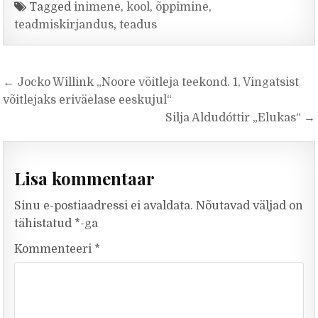
Tagged
inimene
,
kool
,
õppimine
,
teadmiskirjandus
,
teadus
Navigeerimine
← Jocko Willink „Noore võitleja teekond. 1, Vingatsist
võitlejaks eriväelase eeskujul“
Silja Aldudóttir „Elukas“ →
Lisa kommentaar
Sinu e-postiaadressi ei avaldata.
Nõutavad väljad on
tähistatud
*
-ga
Kommenteeri
*