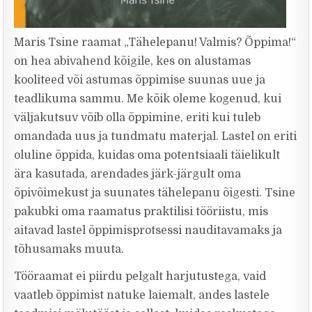
Maris Tsine raamat „Tähelepanu! Valmis? Õppima!“
on hea abivahend kõigile, kes on alustamas
kooliteed või astumas õppimise suunas uue ja
teadlikuma sammu. Me kõik oleme kogenud, kui
väljakutsuv võib olla õppimine, eriti kui tuleb
omandada uus ja tundmatu materjal. Lastel on eriti
oluline õppida, kuidas oma potentsiaali täielikult
ära kasutada, arendades järk-järgult oma
õpivõimekust ja suunates tähelepanu õigesti. Tsine
pakubki oma raamatus praktilisi tööriistu, mis
aitavad lastel õppimisprotsessi nauditavamaks ja
tõhusamaks muuta.
Tööraamat ei piirdu pelgalt harjutustega, vaid
vaatleb õppimist natuke laiemalt, andes lastele