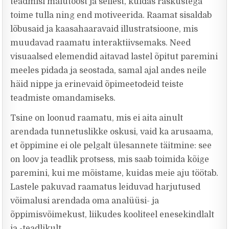
teadmisi mälutööst ja sellest, kuidas raskustega
toime tulla ning end motiveerida. Raamat sisaldab
lõbusaid ja kaasahaaravaid illustratsioone, mis
muudavad raamatu interaktiivsemaks. Need
visuaalsed elemendid aitavad lastel õpitut paremini
meeles pidada ja seostada, samal ajal andes neile
häid nippe ja erinevaid õpimeetodeid teiste
teadmiste omandamiseks.
Tsine on loonud raamatu, mis ei aita ainult
arendada tunnetuslikke oskusi, vaid ka arusaama,
et õppimine ei ole pelgalt ülesannete täitmine: see
on loov ja teadlik protsess, mis saab toimida kõige
paremini, kui me mõistame, kuidas meie aju töötab.
Lastele pakuvad raamatus leiduvad harjutused
võimalusi arendada oma analüüsi- ja
õppimisvõimekust, liikudes kooliteel enesekindlalt
ja -teadlikult.