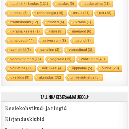
teadmiskirjandus
(121)
teadus
(9)
teadusulme
(11)
tehnika
(5)
tehnoloogia
(16)
tervis
(21)
toit
(18)
traditsioonid
(12)
tunded
(4)
ukraina
(1)
ukraina keeles
(1)
ulme
(8)
unenäod
(6)
unistused
(44)
universum
(8)
usund
(3)
vampiirid
(5)
vanalinn
(3)
vanasõnad
(3)
vanavanemad
(16)
vägivald
(15)
väärtused
(49)
võlumine
(27)
võru keel
(4)
õppimine
(5)
õudne
(20)
üksildus
(9)
üksindus
(32)
ümberjutustus
(5)
TALLINNA KESKRAAMATUKOGU:
Keelekohvikud- ja ringid
Kirjandusklubid