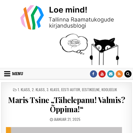
Skip to content
MENU
POSTED IN
1. KLASS
,
2. KLASS
,
3. KLASS
,
EESTI AUTOR
,
EESTIKEELNE
,
KOOLIEELIK
Maris Tsine „Tähelepanu! Valmis?
Õppima!“
PUBLISHED DATE:
JAANUAR 21, 2025