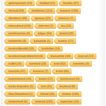
gümnaasium
(14)
haldjad
(11)
headus
(57)
hirmud
(59)
hoolimine
(123)
huumor
(158)
identiteet
(48)
igatsus
(25)
inimene
(7)
inimsuhted
(119)
internet
(7)
isa
(33)
joonistamine
(5)
julgus
(54)
jõulud
(20)
kadumine
(4)
kalapüük
(1)
kaotus
(17)
keeleväljendid
(10)
keeleõpe
(14)
keskkonnaprobleemid
(4)
kiusamine
(34)
koerad
(13)
kollid
(10)
kombed
(18)
kool
(82)
koomiks
(5)
koostöö
(47)
kosmos
(7)
krimi
(60)
kummitused
(16)
kunst
(17)
küsimused
(5)
leedu kirjandus
(1)
lein
(35)
leiutised
(8)
lihavõttepühad
(1)
linnud
(18)
loodus
(106)
loodushoid
(5)
loomad
(155)
lugemine
(14)