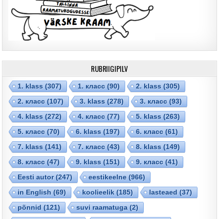
RUBRIIGIPILV
1. klass
(307)
1. класс
(90)
2. klass
(305)
2. класс
(107)
3. klass
(278)
3. класс
(93)
4. klass
(272)
4. класс
(77)
5. klass
(263)
5. класс
(70)
6. klass
(197)
6. класс
(61)
7. klass
(141)
7. класс
(43)
8. klass
(149)
8. класс
(47)
9. klass
(151)
9. класс
(41)
Eesti autor
(247)
eestikeelne
(966)
in English
(69)
koolieelik
(185)
lasteaed
(37)
põnnid
(121)
suvi raamatuga
(2)