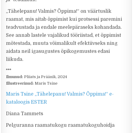
„Tähelepanu! Valmis? Õppima!“ on väärtuslik
raamat, mis aitab õppimist kui protsessi paremini
teadvustada ja endale meelepäraseks kohandada.
See annab lastele vajalikud tööriistad, et õppimist
mõtestada, muuta võimalikult efektiivseks ning
aidata neil igasugustes õpikogemustes edasi
liikuda.
***
Ilmunud:
Pliiats ja Präänik, 2024
Illustreerinud:
Maris Tsine
Maris Tsine „Tähelepanu! Valmis? Õppima!“ e-
kataloogis ESTER
Diana Tammets
Pelguranna raamatukogu raamatukoguhoidja