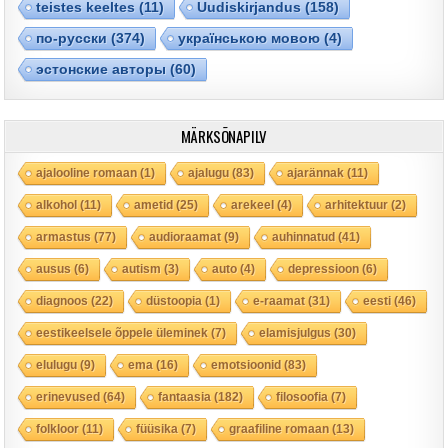
teistes keeltes
(11)
Uudiskirjandus
(158)
по-русски
(374)
українською мовою
(4)
эстонские авторы
(60)
MÄRKSÕNAPILV
ajalooline romaan
(1)
ajalugu
(83)
ajarännak
(11)
alkohol
(11)
ametid
(25)
arekeel
(4)
arhitektuur
(2)
armastus
(77)
audioraamat
(9)
auhinnatud
(41)
ausus
(6)
autism
(3)
auto
(4)
depressioon
(6)
diagnoos
(22)
düstoopia
(1)
e-raamat
(31)
eesti
(46)
eestikeelsele õppele üleminek
(7)
elamisjulgus
(30)
elulugu
(9)
ema
(16)
emotsioonid
(83)
erinevused
(64)
fantaasia
(182)
filosoofia
(7)
folkloor
(11)
füüsika
(7)
graafiline romaan
(13)