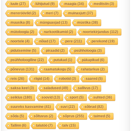
luule
(27)
lühijutud
(9)
maagia
(34)
meditsiin
(3)
mereröövlid
(2)
meri
(7)
muinasjutt
(37)
muusika
(8)
mänguasjad
(13)
müstika
(38)
mütoloogia
(2)
narkootikumid
(2)
noortekirjandus
(112)
noortele
(4)
nõiad
(17)
pere
(211)
perekond
(19)
pidutsemine
(5)
piraadid
(2)
psühholoogia
(3)
psühholoogiline
(22)
putukad
(1)
päkapikud
(6)
põnevus
(131)
raamatukogu
(5)
rahatarkus
(2)
reis
(26)
riigid
(14)
robotid
(3)
saared
(5)
saksa keel
(3)
saladused
(49)
sallivus
(17)
seiklus
(180)
soovid
(13)
sport
(5)
suhted
(36)
suureks kasvamine
(41)
suvi
(22)
sõbrad
(82)
sõda
(5)
sõltuvus
(2)
sõprus
(255)
taimed
(5)
Tallinn
(6)
talutöö
(7)
talv
(15)