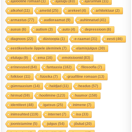
ajalooline romaan
(1)
ajalugu
(83)
ajarännak
(11)
alkohol
(11)
ametid
(25)
arekeel
(4)
arhitektuur
(2)
armastus
(77)
audioraamat
(9)
auhinnatud
(41)
ausus
(6)
autism
(3)
auto
(4)
depressioon
(6)
diagnoos
(22)
düstoopia
(1)
e-raamat
(31)
eesti
(46)
eestikeelsele õppele üleminek
(7)
elamisjulgus
(30)
elulugu
(9)
ema
(16)
emotsioonid
(83)
erinevused
(64)
fantaasia
(182)
filosoofia
(7)
folkloor
(11)
füüsika
(7)
graafiline romaan
(13)
gümnaasium
(14)
haldjad
(11)
headus
(57)
hirmud
(59)
hoolimine
(123)
huumor
(158)
identiteet
(48)
igatsus
(25)
inimene
(7)
inimsuhted
(119)
internet
(7)
isa
(33)
joonistamine
(5)
julgus
(54)
jõulud
(20)