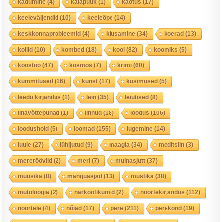
kadumine
(4)
kalapüük
(1)
kaotus
(17)
keeleväljendid
(10)
keeleõpe
(14)
keskkonnaprobleemid
(4)
kiusamine
(34)
koerad
(13)
kollid
(10)
kombed
(18)
kool
(82)
koomiks
(5)
koostöö
(47)
kosmos
(7)
krimi
(60)
kummitused
(16)
kunst
(17)
küsimused
(5)
leedu kirjandus
(1)
lein
(35)
leiutised
(8)
lihavõttepühad
(1)
linnud
(18)
loodus
(106)
loodushoid
(5)
loomad
(155)
lugemine
(14)
luule
(27)
lühijutud
(9)
maagia
(34)
meditsiin
(3)
mereröövlid
(2)
meri
(7)
muinasjutt
(37)
muusika
(8)
mänguasjad
(13)
müstika
(38)
mütoloogia
(2)
narkootikumid
(2)
noortekirjandus
(112)
noortele
(4)
nõiad
(17)
pere
(211)
perekond
(19)