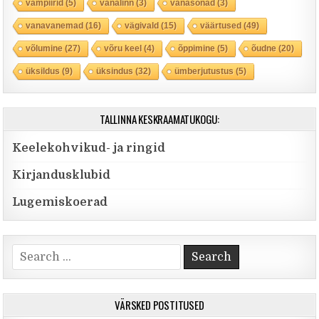
vampiirid
(5)
vanalinn
(3)
vanasõnad
(3)
vanavanemad
(16)
vägivald
(15)
väärtused
(49)
võlumine
(27)
võru keel
(4)
õppimine
(5)
õudne
(20)
üksildus
(9)
üksindus
(32)
ümberjutustus
(5)
TALLINNA KESKRAAMATUKOGU:
Keelekohvikud- ja ringid
Kirjandusklubid
Lugemiskoerad
Search for:
VÄRSKED POSTITUSED