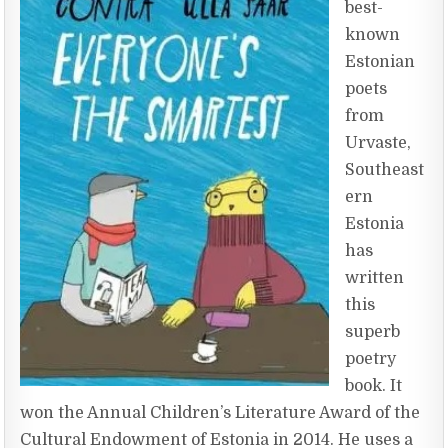
best-
known
Estonian
poets
from
Urvaste,
Southeast
ern
Estonia
has
written
this
superb
poetry
book. It
won the Annual Children’s Literature Award of the
Cultural Endowment of Estonia in 2014. He uses a