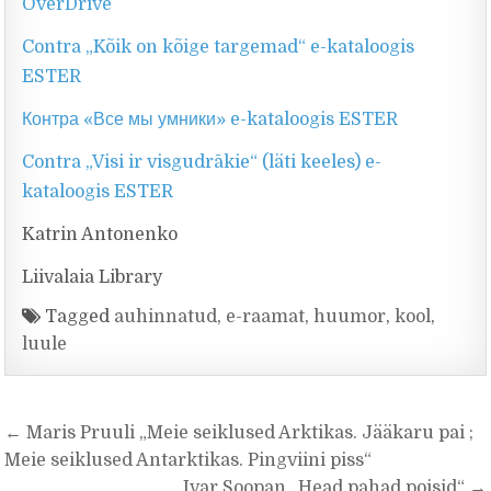
OverDrive
Contra „Kõik on kõige targemad“ e-kataloogis
ESTER
Контра «Все мы умники» e-kataloogis ESTER
Contra „Visi ir visgudrākie“ (läti keeles) e-
kataloogis ESTER
Katrin Antonenko
Liivalaia Library
Tagged
auhinnatud
,
e-raamat
,
huumor
,
kool
,
luule
Navigeerimine
← Maris Pruuli „Meie seiklused Arktikas. Jääkaru pai ;
Meie seiklused Antarktikas. Pingviini piss“
Ivar Soopan „Head pahad poisid“ →