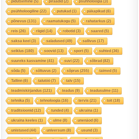
pidutsemine
(5)
piraadid
(2)
psühholoogia
(3)
psühholoogiline
(22)
putukad
(1)
päkapikud
(6)
põnevus
(131)
raamatukogu
(5)
rahatarkus
(2)
reis
(26)
riigid
(14)
robotid
(3)
saared
(5)
saksa keel
(3)
saladused
(49)
sallivus
(17)
seiklus
(180)
soovid
(13)
sport
(5)
suhted
(36)
suureks kasvamine
(41)
suvi
(22)
sõbrad
(82)
sõda
(5)
sõltuvus
(2)
sõprus
(255)
taimed
(5)
Tallinn
(6)
talutöö
(7)
talv
(15)
teadmiskirjandus
(121)
teadus
(9)
teadusulme
(11)
tehnika
(5)
tehnoloogia
(16)
tervis
(21)
toit
(18)
traditsioonid
(12)
tunded
(4)
ukraina
(1)
ukraina keeles
(1)
ulme
(8)
unenäod
(6)
unistused
(44)
universum
(8)
usund
(3)