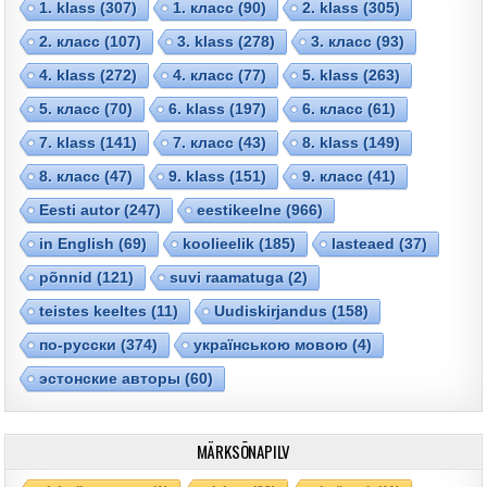
1. klass
(307)
1. класс
(90)
2. klass
(305)
2. класс
(107)
3. klass
(278)
3. класс
(93)
4. klass
(272)
4. класс
(77)
5. klass
(263)
5. класс
(70)
6. klass
(197)
6. класс
(61)
7. klass
(141)
7. класс
(43)
8. klass
(149)
8. класс
(47)
9. klass
(151)
9. класс
(41)
Eesti autor
(247)
eestikeelne
(966)
in English
(69)
koolieelik
(185)
lasteaed
(37)
põnnid
(121)
suvi raamatuga
(2)
teistes keeltes
(11)
Uudiskirjandus
(158)
по-русски
(374)
українською мовою
(4)
эстонские авторы
(60)
MÄRKSÕNAPILV