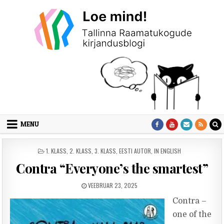
Skip to content
MENU
POSTED IN
1. KLASS
,
2. KLASS
,
3. KLASS
,
EESTI AUTOR
,
IN ENGLISH
Contra “Everyone’s the smartest”
PUBLISHED DATE:
VEEBRUAR 23, 2025
Contra –
one of the