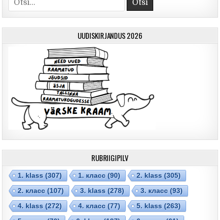
UUDISKIRJANDUS 2026
RUBRIIGIPILV
1. klass
(307)
1. класс
(90)
2. klass
(305)
2. класс
(107)
3. klass
(278)
3. класс
(93)
4. klass
(272)
4. класс
(77)
5. klass
(263)