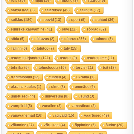
reis
(26)
riigid
(14)
robotid
(3)
saared
(5)
saksa keel
(3)
saladused
(49)
sallivus
(17)
seiklus
(180)
soovid
(13)
sport
(5)
suhted
(36)
suureks kasvamine
(41)
suvi
(22)
sõbrad
(82)
sõda
(5)
sõltuvus
(2)
sõprus
(255)
taimed
(5)
Tallinn
(6)
talutöö
(7)
talv
(15)
teadmiskirjandus
(121)
teadus
(9)
teadusulme
(11)
tehnika
(5)
tehnoloogia
(16)
tervis
(21)
toit
(18)
traditsioonid
(12)
tunded
(4)
ukraina
(1)
ukraina keeles
(1)
ulme
(8)
unenäod
(6)
unistused
(44)
universum
(8)
usund
(3)
vampiirid
(5)
vanalinn
(3)
vanasõnad
(3)
vanavanemad
(16)
vägivald
(15)
väärtused
(49)
võlumine
(27)
võru keel
(4)
õppimine
(5)
õudne
(20)