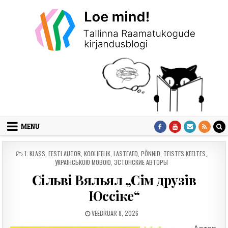
Skip to content
MENU
POSTED IN
1. KLASS
,
EESTI AUTOR
,
KOOLIEELIK
,
LASTEAED
,
PÕNNID
,
TEISTES KEELTES
,
УКРАЇНСЬКОЮ МОВОЮ
,
ЭСТОНСКИЕ АВТОРЫ
Сiльвi Вяльял „Сiм друзiв
Юссiке“
PUBLISHED DATE:
VEEBRUAR 8, 2026