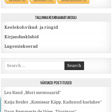
üksildus
(9)
üksindus
(32)
ümberjutustus
(5)
TALLINNA KESKRAAMATUKOGU:
Keelekohvikud- ja ringid
Kirjandusklubid
Lugemiskoerad
Search for:
VÄRSKED POSTITUSED
Lea Rand „Muri memuaarid“
Katja Reider „Komissar Käpp. Kadunud kaelakee“
Daan Remmerts de Vries „Tiigrisaar“