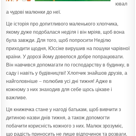
ювал
а чудові малюнки до неї.
Це історія про допитливого маленького хлопчика,
якому дуже подобалася неділя і він мріяв, щоб вона
була завжди. Для того, щоб попросити Неділю
приходити щодня, Юссіке вирушив на пошуки чарівної
країни. У дорозі йому довелося добре попрацювати.
Він навчився допомагати по господарству в будинку, в
саду і навіть у будівництві! Хлопчик знайшов друзів, а
найголовніше – полюбив усі дні тижня! Адже в
кожному з них знаходив для себе щось цікаве і
важливе.
Ця книжечка стане у нагоді батькам, щоб вивчити з
дитиною назви днів тижня, а також допомогти
побачити корисність кожного з них. Малюк зрозуміє,
що радість приносить не лише відпочинок та розваги,