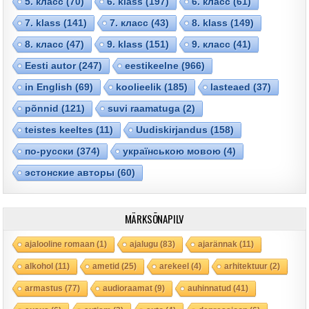
5. класс
(70)
6. klass
(197)
6. класс
(61)
7. klass
(141)
7. класс
(43)
8. klass
(149)
8. класс
(47)
9. klass
(151)
9. класс
(41)
Eesti autor
(247)
eestikeelne
(966)
in English
(69)
koolieelik
(185)
lasteaed
(37)
põnnid
(121)
suvi raamatuga
(2)
teistes keeltes
(11)
Uudiskirjandus
(158)
по-русски
(374)
українською мовою
(4)
эстонские авторы
(60)
MÄRKSÕNAPILV
ajalooline romaan
(1)
ajalugu
(83)
ajarännak
(11)
alkohol
(11)
ametid
(25)
arekeel
(4)
arhitektuur
(2)
armastus
(77)
audioraamat
(9)
auhinnatud
(41)