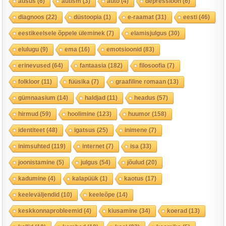
ausus
(6)
autism
(3)
auto
(4)
depressioon
(6)
diagnoos
(22)
düstoopia
(1)
e-raamat
(31)
eesti
(46)
eestikeelsele õppele üleminek
(7)
elamisjulgus
(30)
elulugu
(9)
ema
(16)
emotsioonid
(83)
erinevused
(64)
fantaasia
(182)
filosoofia
(7)
folkloor
(11)
füüsika
(7)
graafiline romaan
(13)
gümnaasium
(14)
haldjad
(11)
headus
(57)
hirmud
(59)
hoolimine
(123)
huumor
(158)
identiteet
(48)
igatsus
(25)
inimene
(7)
inimsuhted
(119)
internet
(7)
isa
(33)
joonistamine
(5)
julgus
(54)
jõulud
(20)
kadumine
(4)
kalapüük
(1)
kaotus
(17)
keeleväljendid
(10)
keeleõpe
(14)
keskkonnaprobleemid
(4)
kiusamine
(34)
koerad
(13)