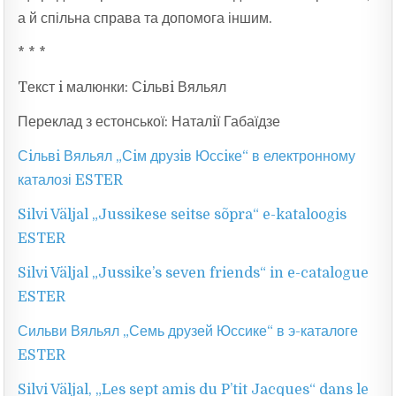
а й спільна справа та допомога іншим.
* * *
Tекст i малюнки: Сiльвi Вяльял
Переклад з естонської: Наталiї Габаїдзе
Сiльвi Вяльял „Сiм друзiв Юссiке“ в електронному
каталозі ESTER
Silvi Väljal „Jussikese seitse sõpra“ e-kataloogis
ESTER
Silvi Väljal „Jussike’s seven friends“ in e-catalogue
ESTER
Сильви Вяльял „Семь друзей Юссике“ в э-каталоге
ESTER
Silvi Väljal, „Les sept amis du P’tit Jacques“ dans le