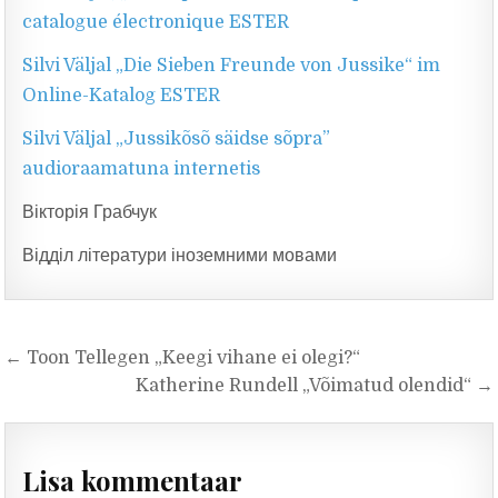
catalogue électronique ESTER
Silvi Väljal „Die Sieben Freunde von Jussike“ im
Online-Katalog ESTER
Silvi Väljal „Jussikõsõ säidse sõpra”
audioraamatuna internetis
Вікторія Грабчук
Відділ літератури іноземними мовами
Navigeerimine
← Toon Tellegen „Keegi vihane ei olegi?“
Katherine Rundell „Võimatud olendid“ →
Lisa kommentaar