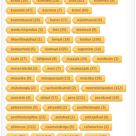
kollid
(10)
kombed
(18)
kool
(82)
koomiks
(5)
koostöö
(47)
kosmos
(7)
krimi
(60)
kummitused
(16)
kunst
(17)
küsimused
(5)
leedu kirjandus
(1)
lein
(35)
leiutised
(8)
lihavõttepühad
(1)
linnud
(18)
loodus
(106)
loodushoid
(5)
loomad
(155)
lugemine
(14)
luule
(27)
lühijutud
(9)
maagia
(34)
meditsiin
(3)
mereröövlid
(2)
meri
(7)
muinasjutt
(37)
muusika
(8)
mänguasjad
(13)
müstika
(38)
mütoloogia
(2)
narkootikumid
(2)
noortekirjandus
(112)
noortele
(4)
nõiad
(17)
pere
(211)
perekond
(19)
pidutsemine
(5)
piraadid
(2)
psühholoogia
(3)
psühholoogiline
(22)
putukad
(1)
päkapikud
(6)
põnevus
(131)
raamatukogu
(5)
rahatarkus
(2)