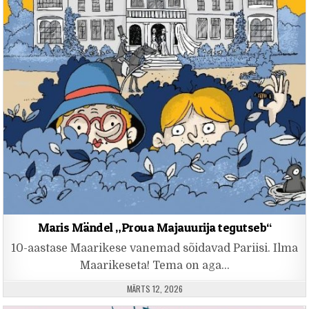
Maris Mändel „Proua Majauurija tegutseb“
10-aastase Maarikese vanemad sõidavad Pariisi. Ilma
Maarikeseta! Tema on aga…
PUBLISHED DATE:
MÄRTS 12, 2026