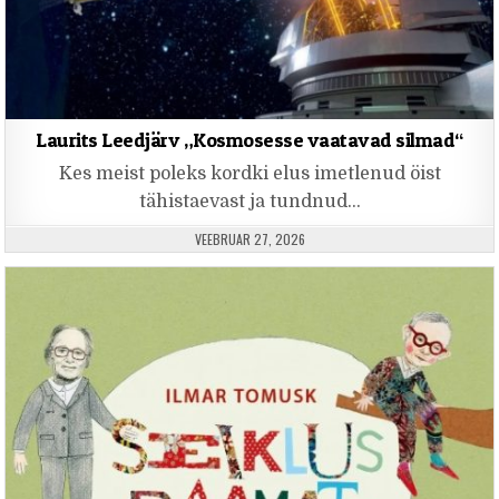
Laurits Leedjärv „Kosmosesse vaatavad silmad“
Kes meist poleks kordki elus imetlenud öist
tähistaevast ja tundnud…
PUBLISHED DATE:
VEEBRUAR 27, 2026