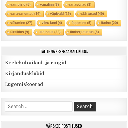
vampiirid
(5)
vanalinn
(3)
vanasõnad
(3)
vanavanemad
(16)
vägivald
(15)
väärtused
(49)
võlumine
(27)
võru keel
(4)
õppimine
(5)
õudne
(20)
üksildus
(9)
üksindus
(32)
ümberjutustus
(5)
TALLINNA KESKRAAMATUKOGU:
Keelekohvikud- ja ringid
Kirjandusklubid
Lugemiskoerad
Search for:
VÄRSKED POSTITUSED