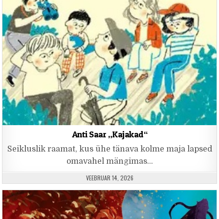
Anti Saar „Kajakad“
Seikluslik raamat, kus ühe tänava kolme maja lapsed
omavahel mängimas…
PUBLISHED DATE:
VEEBRUAR 14, 2026