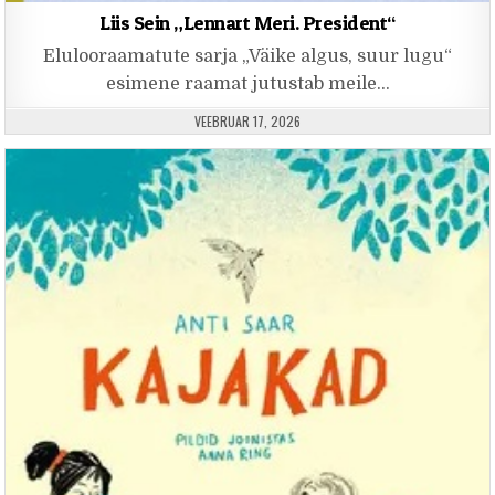
Liis Sein „Lennart Meri. President“
Elulooraamatute sarja „Väike algus, suur lugu“
esimene raamat jutustab meile…
PUBLISHED DATE:
VEEBRUAR 17, 2026