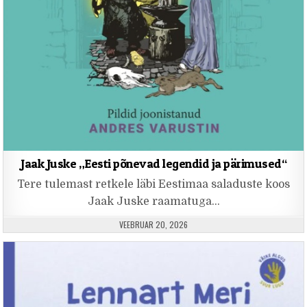
Jaak Juske „Eesti põnevad legendid ja pärimused“
Tere tulemast retkele läbi Eestimaa saladuste koos
Jaak Juske raamatuga…
PUBLISHED DATE:
VEEBRUAR 20, 2026