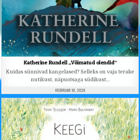
Katherine Rundell „Võimatud olendid“
Kuidas sünnivad kangelased? Selleks on vaja terake
nutikust, näpuotsaga südikust…
PUBLISHED DATE:
VEEBRUAR 10, 2026