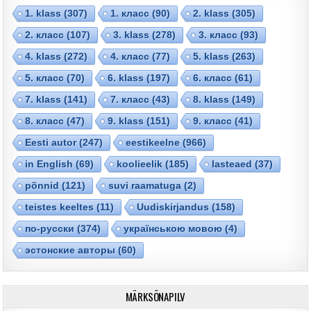
1. klass
(307)
1. класс
(90)
2. klass
(305)
2. класс
(107)
3. klass
(278)
3. класс
(93)
4. klass
(272)
4. класс
(77)
5. klass
(263)
5. класс
(70)
6. klass
(197)
6. класс
(61)
7. klass
(141)
7. класс
(43)
8. klass
(149)
8. класс
(47)
9. klass
(151)
9. класс
(41)
Eesti autor
(247)
eestikeelne
(966)
in English
(69)
koolieelik
(185)
lasteaed
(37)
põnnid
(121)
suvi raamatuga
(2)
teistes keeltes
(11)
Uudiskirjandus
(158)
по-русски
(374)
українською мовою
(4)
эстонские авторы
(60)
MÄRKSÕNAPILV