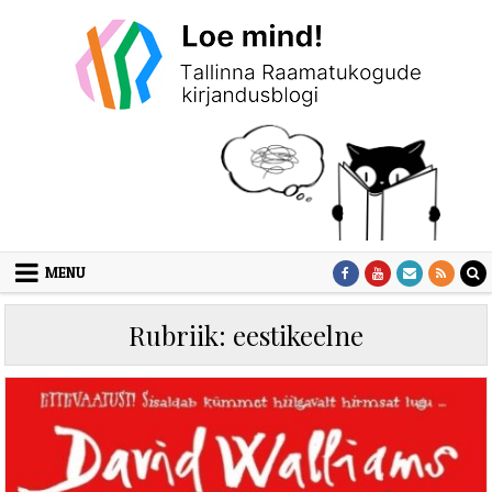
Skip to content
MENU
Rubriik:
eestikeelne