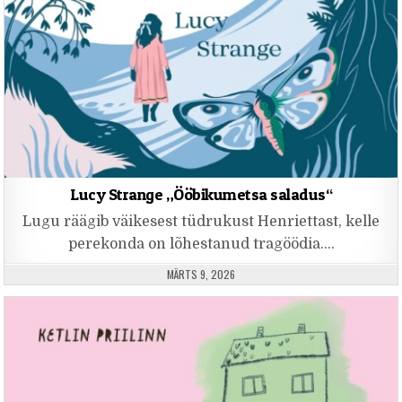
Lucy Strange „Ööbikumetsa saladus“
Lugu räägib väikesest tüdrukust Henriettast, kelle
perekonda on lõhestanud tragöödia….
PUBLISHED DATE:
MÄRTS 9, 2026