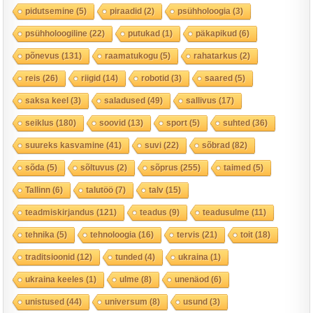
pidutsemine
(5)
piraadid
(2)
psühholoogia
(3)
psühholoogiline
(22)
putukad
(1)
päkapikud
(6)
põnevus
(131)
raamatukogu
(5)
rahatarkus
(2)
reis
(26)
riigid
(14)
robotid
(3)
saared
(5)
saksa keel
(3)
saladused
(49)
sallivus
(17)
seiklus
(180)
soovid
(13)
sport
(5)
suhted
(36)
suureks kasvamine
(41)
suvi
(22)
sõbrad
(82)
sõda
(5)
sõltuvus
(2)
sõprus
(255)
taimed
(5)
Tallinn
(6)
talutöö
(7)
talv
(15)
teadmiskirjandus
(121)
teadus
(9)
teadusulme
(11)
tehnika
(5)
tehnoloogia
(16)
tervis
(21)
toit
(18)
traditsioonid
(12)
tunded
(4)
ukraina
(1)
ukraina keeles
(1)
ulme
(8)
unenäod
(6)
unistused
(44)
universum
(8)
usund
(3)