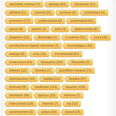
ajalooline romaan
(1)
ajalugu
(83)
ajarännak
(11)
alkohol
(11)
ametid
(25)
arekeel
(4)
arhitektuur
(2)
armastus
(77)
audioraamat
(9)
auhinnatud
(41)
ausus
(6)
autism
(3)
auto
(4)
depressioon
(6)
diagnoos
(22)
düstoopia
(1)
e-raamat
(31)
eesti
(46)
eestikeelsele õppele üleminek
(7)
elamisjulgus
(30)
elulugu
(9)
ema
(16)
emotsioonid
(83)
erinevused
(64)
fantaasia
(182)
filosoofia
(7)
folkloor
(11)
füüsika
(7)
graafiline romaan
(13)
gümnaasium
(14)
haldjad
(11)
headus
(57)
hirmud
(59)
hoolimine
(123)
huumor
(158)
identiteet
(48)
igatsus
(25)
inimene
(7)
inimsuhted
(119)
internet
(7)
isa
(33)
joonistamine
(5)
julgus
(54)
jõulud
(20)