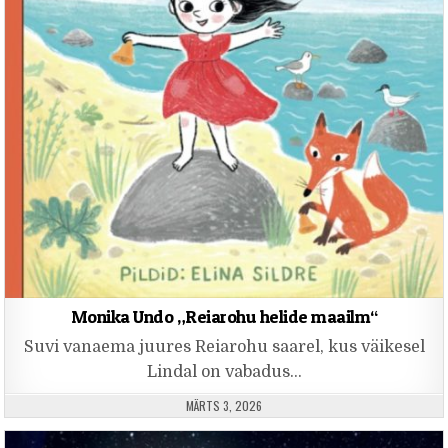
Monika Undo „Reiarohu helide maailm“
Suvi vanaema juures Reiarohu saarel, kus väikesel
Lindal on vabadus…
PUBLISHED DATE:
MÄRTS 3, 2026