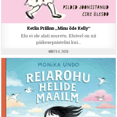
Ketlin Priilinn „Minu õde Kelly“
Elu ei ole alati muretu. Eluteel on nii
päikesepaistelisi kui…
PUBLISHED DATE:
MÄRTS 6, 2026