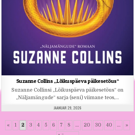
Suzanne Collins „Lõikuspäeva päikesetõus“
Suzanne Collinsi „Lõikuspäeva päikesetõus“ on
„Näljamängude“ sarja (seni) viimane teos,…
PUBLISHED DATE:
JAANUAR 29, 2026
«
1
2
3
4
5
6
7
8
...
20
30
40
...
»