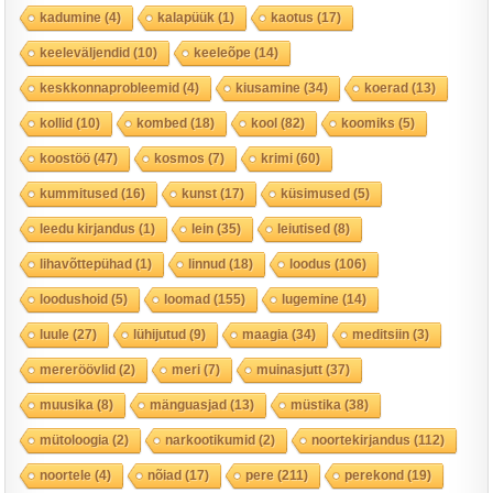
kadumine
(4)
kalapüük
(1)
kaotus
(17)
keeleväljendid
(10)
keeleõpe
(14)
keskkonnaprobleemid
(4)
kiusamine
(34)
koerad
(13)
kollid
(10)
kombed
(18)
kool
(82)
koomiks
(5)
koostöö
(47)
kosmos
(7)
krimi
(60)
kummitused
(16)
kunst
(17)
küsimused
(5)
leedu kirjandus
(1)
lein
(35)
leiutised
(8)
lihavõttepühad
(1)
linnud
(18)
loodus
(106)
loodushoid
(5)
loomad
(155)
lugemine
(14)
luule
(27)
lühijutud
(9)
maagia
(34)
meditsiin
(3)
mereröövlid
(2)
meri
(7)
muinasjutt
(37)
muusika
(8)
mänguasjad
(13)
müstika
(38)
mütoloogia
(2)
narkootikumid
(2)
noortekirjandus
(112)
noortele
(4)
nõiad
(17)
pere
(211)
perekond
(19)