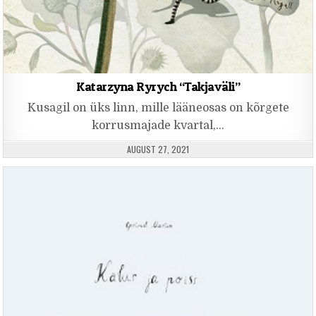
Katarzyna Ryrych “Takjaväli”
Kusagil on üks linn, mille lääneosas on kõrgete
korrusmajade kvartal,…
PUBLISHED DATE:
AUGUST 27, 2021