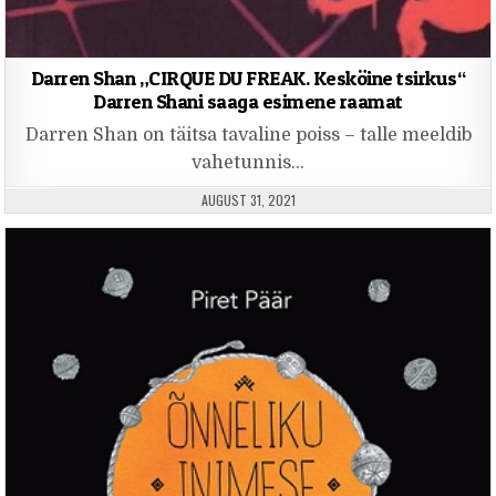
Darren Shan „CIRQUE DU FREAK. Kesköine tsirkus“
Darren Shani saaga esimene raamat
Darren Shan on täitsa tavaline poiss – talle meeldib
vahetunnis…
PUBLISHED DATE:
AUGUST 31, 2021