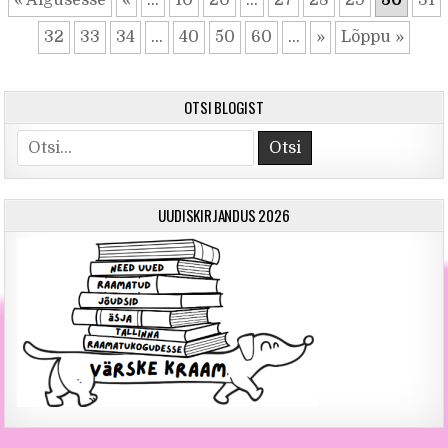
32
33
34
...
40
50
60
...
»
Lõppu »
OTSI BLOGIST
Otsi
UUDISKIRJANDUS 2026