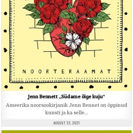
Jenn Bennett „Südame õige kuju“
Ameerika noorsookirjanik Jenn Bennet on õppinud
kunsti ja ka selle…
PUBLISHED DATE:
AUGUST 23, 2021