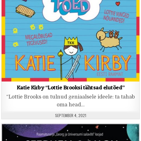
Katie Kirby “Lottie Brooksi tähtsad elutõed”
“Lottie Brooks on tulnud geniaalsele ideele: ta tahab
oma head…
PUBLISHED DATE:
SEPTEMBER 4, 2021