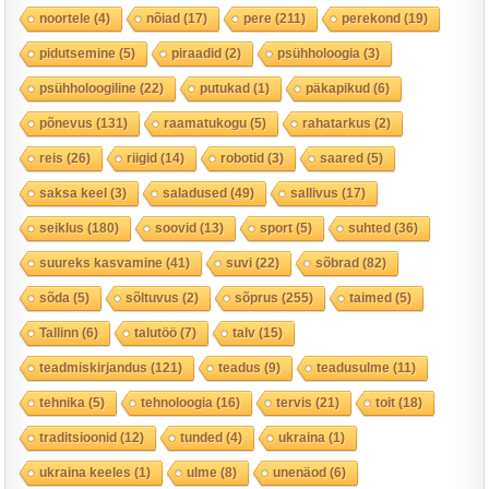
noortele
(4)
nõiad
(17)
pere
(211)
perekond
(19)
pidutsemine
(5)
piraadid
(2)
psühholoogia
(3)
psühholoogiline
(22)
putukad
(1)
päkapikud
(6)
põnevus
(131)
raamatukogu
(5)
rahatarkus
(2)
reis
(26)
riigid
(14)
robotid
(3)
saared
(5)
saksa keel
(3)
saladused
(49)
sallivus
(17)
seiklus
(180)
soovid
(13)
sport
(5)
suhted
(36)
suureks kasvamine
(41)
suvi
(22)
sõbrad
(82)
sõda
(5)
sõltuvus
(2)
sõprus
(255)
taimed
(5)
Tallinn
(6)
talutöö
(7)
talv
(15)
teadmiskirjandus
(121)
teadus
(9)
teadusulme
(11)
tehnika
(5)
tehnoloogia
(16)
tervis
(21)
toit
(18)
traditsioonid
(12)
tunded
(4)
ukraina
(1)
ukraina keeles
(1)
ulme
(8)
unenäod
(6)