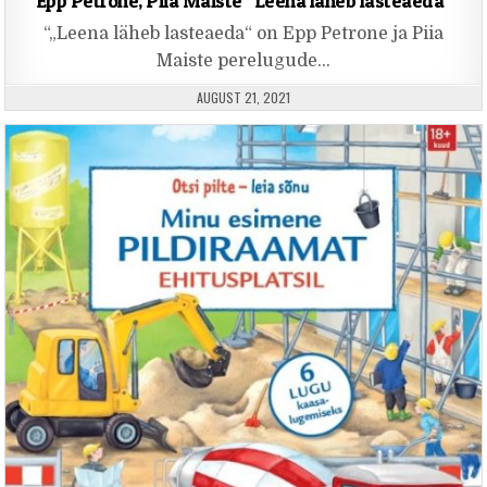
Epp Petrone, Piia Maiste “Leena läheb lasteaeda”
“„Leena läheb lasteaeda“ on Epp Petrone ja Piia
Maiste perelugude…
PUBLISHED DATE:
AUGUST 21, 2021