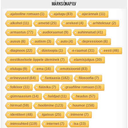
MÄRKSÕNAPILV
ajalooline romaan
(1)
ajalugu
(83)
ajarännak
(11)
alkohol
(11)
ametid
(25)
arekeel
(4)
arhitektuur
(2)
armastus
(77)
audioraamat
(9)
auhinnatud
(41)
ausus
(6)
autism
(3)
auto
(4)
depressioon
(6)
diagnoos
(22)
düstoopia
(1)
e-raamat
(31)
eesti
(46)
eestikeelsele õppele üleminek
(7)
elamisjulgus
(30)
elulugu
(9)
ema
(16)
emotsioonid
(83)
erinevused
(64)
fantaasia
(182)
filosoofia
(7)
folkloor
(11)
füüsika
(7)
graafiline romaan
(13)
gümnaasium
(14)
haldjad
(11)
headus
(57)
hirmud
(59)
hoolimine
(123)
huumor
(158)
identiteet
(48)
igatsus
(25)
inimene
(7)
inimsuhted
(119)
internet
(7)
isa
(33)