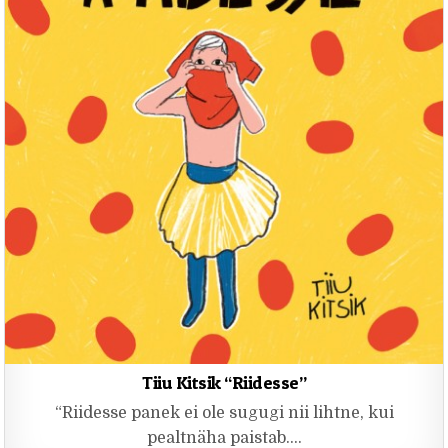
Tiiu Kitsik “Riidesse”
“Riidesse panek ei ole sugugi nii lihtne, kui
pealtnäha paistab….