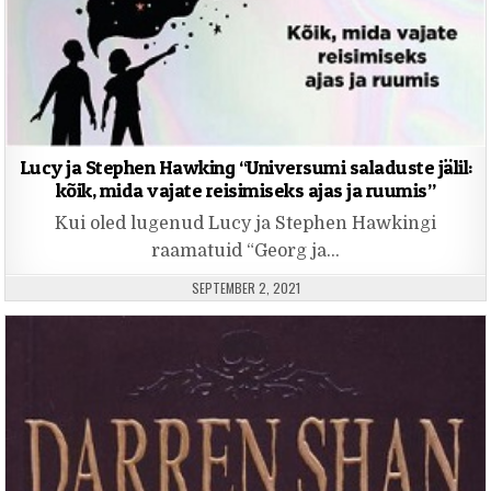
Lucy ja Stephen Hawking “Universumi saladuste jälil:
kõik, mida vajate reisimiseks ajas ja ruumis”
Kui oled lugenud Lucy ja Stephen Hawkingi
raamatuid “Georg ja…
PUBLISHED DATE:
SEPTEMBER 2, 2021