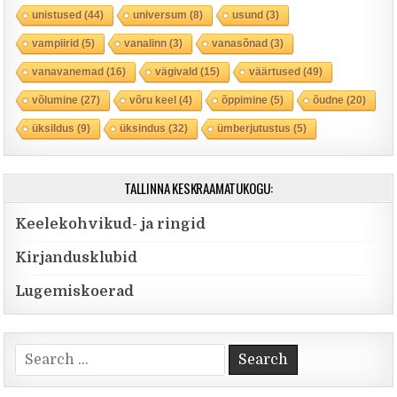
unistused
(44)
universum
(8)
usund
(3)
vampiirid
(5)
vanalinn
(3)
vanasõnad
(3)
vanavanemad
(16)
vägivald
(15)
väärtused
(49)
võlumine
(27)
võru keel
(4)
õppimine
(5)
õudne
(20)
üksildus
(9)
üksindus
(32)
ümberjutustus
(5)
TALLINNA KESKRAAMATUKOGU:
Keelekohvikud- ja ringid
Kirjandusklubid
Lugemiskoerad
Search for: