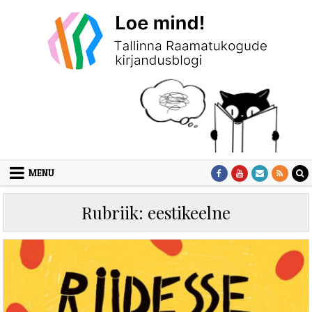
Skip to content
MENU
Rubriik:
eestikeelne