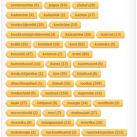
joonistamine
(5)
julgus
(54)
jõulud
(20)
kadumine
(4)
kalapüük
(1)
kaotus
(17)
keeleväljendid
(10)
keeleõpe
(14)
keskkonnaprobleemid
(4)
kiusamine
(34)
koerad
(13)
kollid
(10)
kombed
(18)
kool
(82)
koomiks
(5)
koostöö
(47)
kosmos
(7)
krimi
(60)
kummitused
(16)
kunst
(17)
küsimused
(5)
leedu kirjandus
(1)
lein
(35)
leiutised
(8)
lihavõttepühad
(1)
linnud
(18)
loodus
(106)
loodushoid
(5)
loomad
(155)
lugemine
(14)
luule
(27)
lühijutud
(9)
maagia
(34)
meditsiin
(3)
mereröövlid
(2)
meri
(7)
muinasjutt
(37)
muusika
(8)
mänguasjad
(13)
müstika
(38)
mütoloogia
(2)
narkootikumid
(2)
noortekirjandus
(112)