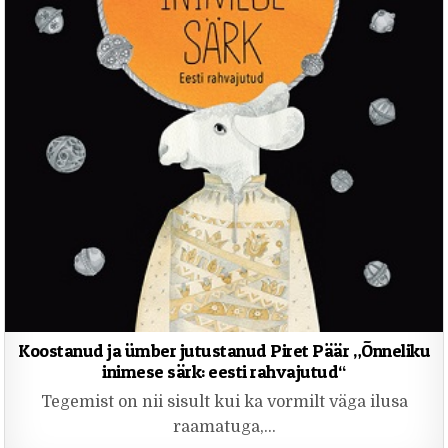
Koostanud ja ümber jutustanud Piret Päär „Õnneliku
inimese särk: eesti rahvajutud“
Tegemist on nii sisult kui ka vormilt väga ilusa
raamatuga,…