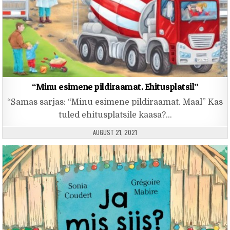
“Minu esimene pildiraamat. Ehitusplatsil”
“Samas sarjas: “Minu esimene pildiraamat. Maal” Kas
tuled ehitusplatsile kaasa?…
PUBLISHED DATE:
AUGUST 21, 2021