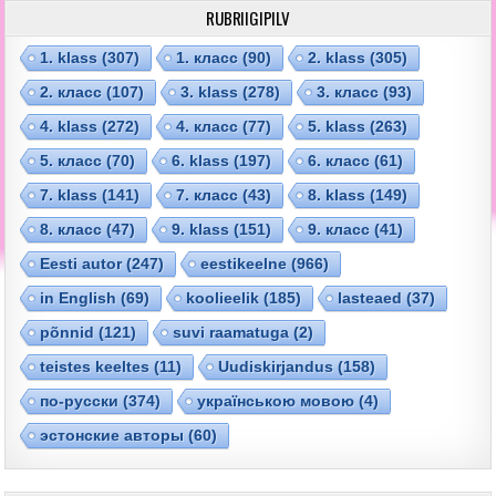
RUBRIIGIPILV
1. klass
(307)
1. класс
(90)
2. klass
(305)
2. класс
(107)
3. klass
(278)
3. класс
(93)
4. klass
(272)
4. класс
(77)
5. klass
(263)
5. класс
(70)
6. klass
(197)
6. класс
(61)
7. klass
(141)
7. класс
(43)
8. klass
(149)
8. класс
(47)
9. klass
(151)
9. класс
(41)
Eesti autor
(247)
eestikeelne
(966)
in English
(69)
koolieelik
(185)
lasteaed
(37)
põnnid
(121)
suvi raamatuga
(2)
teistes keeltes
(11)
Uudiskirjandus
(158)
по-русски
(374)
українською мовою
(4)
эстонские авторы
(60)