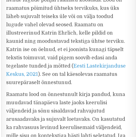
nende lugude põhjal raamatu koostada. Lood on
raamatus põimitud ühtseks tervikuks, kus üks
läheb sujuvalt teiseks üle või on välja toodud
lugude vahel olevad seosed. Raamatu on
illustreerinud Katrin Ehrlich, kelle pildid on
kaunid ning moodustavad tekstiga ühtse terviku.
Katrin ise on öelnud, et ei joonista kunagi täpselt
tekstis toimuvat, vaid pigem soovib edasi anda
tegelaste tunded ja mõtted (
Eesti Lastekirjanduse
Keskus, 2021
). See on tal käesolevas raamatus
suurepäraselt õnnestunud.
Raamatu lood on õnnestunult kirja pandud, kuna
muudavad tänapäeva laste jaoks keerulisi
väljendeid ja sõnu sisaldavad rahvajutud
arusaadavaks ja sujuvalt loetavaks. On kasutatud
ka rahvasuus levinud keerulisemaid väljendeid,
mille sisu on kontekstiga hästi lahti seletatud. Iga