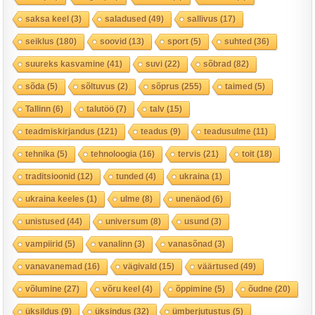
saksa keel
(3)
saladused
(49)
sallivus
(17)
seiklus
(180)
soovid
(13)
sport
(5)
suhted
(36)
suureks kasvamine
(41)
suvi
(22)
sõbrad
(82)
sõda
(5)
sõltuvus
(2)
sõprus
(255)
taimed
(5)
Tallinn
(6)
talutöö
(7)
talv
(15)
teadmiskirjandus
(121)
teadus
(9)
teadusulme
(11)
tehnika
(5)
tehnoloogia
(16)
tervis
(21)
toit
(18)
traditsioonid
(12)
tunded
(4)
ukraina
(1)
ukraina keeles
(1)
ulme
(8)
unenäod
(6)
unistused
(44)
universum
(8)
usund
(3)
vampiirid
(5)
vanalinn
(3)
vanasõnad
(3)
vanavanemad
(16)
vägivald
(15)
väärtused
(49)
võlumine
(27)
võru keel
(4)
õppimine
(5)
õudne
(20)
üksildus
(9)
üksindus
(32)
ümberjutustus
(5)