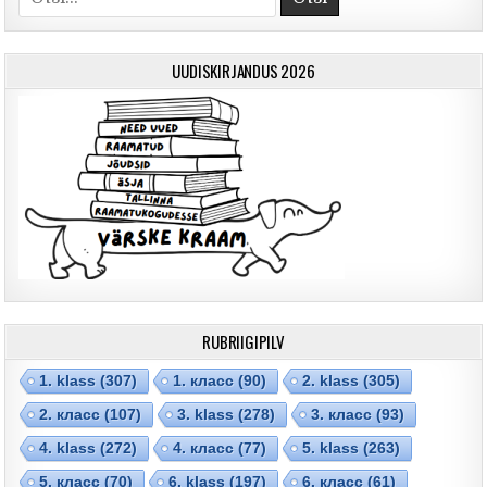
UUDISKIRJANDUS 2026
RUBRIIGIPILV
1. klass
(307)
1. класс
(90)
2. klass
(305)
2. класс
(107)
3. klass
(278)
3. класс
(93)
4. klass
(272)
4. класс
(77)
5. klass
(263)
5. класс
(70)
6. klass
(197)
6. класс
(61)