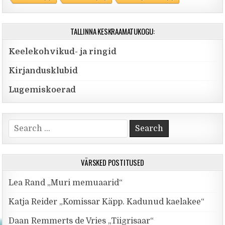
TALLINNA KESKRAAMATUKOGU:
Keelekohvikud- ja ringid
Kirjandusklubid
Lugemiskoerad
Search for:
VÄRSKED POSTITUSED
Lea Rand „Muri memuaarid“
Katja Reider „Komissar Käpp. Kadunud kaelakee“
Daan Remmerts de Vries „Tiigrisaar“