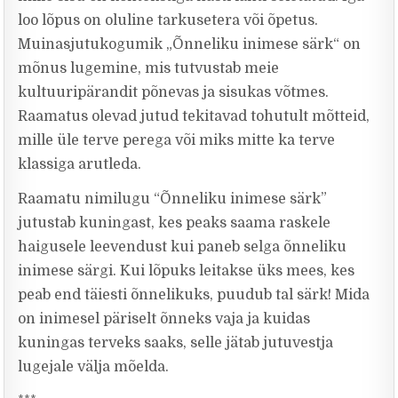
loo lõpus on oluline tarkusetera või õpetus.
Muinasjutukogumik „Õnneliku inimese särk“ on
mõnus lugemine, mis tutvustab meie
kultuuripärandit põnevas ja sisukas võtmes.
Raamatus olevad jutud tekitavad tohutult mõtteid,
mille üle terve perega või miks mitte ka terve
klassiga arutleda.
Raamatu nimilugu “Õnneliku inimese särk”
jutustab kuningast, kes peaks saama raskele
haigusele leevendust kui paneb selga õnneliku
inimese särgi. Kui lõpuks leitakse üks mees, kes
peab end täiesti õnnelikuks, puudub tal särk! Mida
on inimesel päriselt õnneks vaja ja kuidas
kuningas terveks saaks, selle jätab jutuvestja
lugejale välja mõelda.