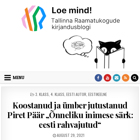
Skip to content
MENU
POSTED IN
3. KLASS
,
4. KLASS
,
EESTI AUTOR
,
EESTIKEELNE
Koostanud ja ümber jutustanud
Piret Päär „Õnneliku inimese särk:
eesti rahvajutud“
PUBLISHED DATE:
AUGUST 29, 2021