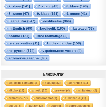
7. klass
(141)
7. класс
(43)
8. klass
(149)
8. класс
(47)
9. klass
(151)
9. класс
(41)
Eesti autor
(247)
eestikeelne
(966)
in English
(69)
koolieelik
(185)
lasteaed
(37)
põnnid
(121)
suvi raamatuga
(2)
teistes keeltes
(11)
Uudiskirjandus
(158)
по-русски
(374)
українською мовою
(4)
эстонские авторы
(60)
MÄRKSÕNAPILV
ajalooline romaan
(1)
ajalugu
(83)
ajarännak
(11)
alkohol
(11)
ametid
(25)
arekeel
(4)
arhitektuur
(2)
armastus
(77)
audioraamat
(9)
auhinnatud
(41)
ausus
(6)
autism
(3)
auto
(4)
depressioon
(6)