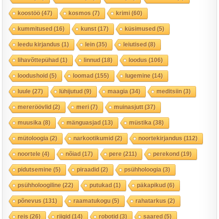
koostöö
(47)
kosmos
(7)
krimi
(60)
kummitused
(16)
kunst
(17)
küsimused
(5)
leedu kirjandus
(1)
lein
(35)
leiutised
(8)
lihavõttepühad
(1)
linnud
(18)
loodus
(106)
loodushoid
(5)
loomad
(155)
lugemine
(14)
luule
(27)
lühijutud
(9)
maagia
(34)
meditsiin
(3)
mereröövlid
(2)
meri
(7)
muinasjutt
(37)
muusika
(8)
mänguasjad
(13)
müstika
(38)
mütoloogia
(2)
narkootikumid
(2)
noortekirjandus
(112)
noortele
(4)
nõiad
(17)
pere
(211)
perekond
(19)
pidutsemine
(5)
piraadid
(2)
psühholoogia
(3)
psühholoogiline
(22)
putukad
(1)
päkapikud
(6)
põnevus
(131)
raamatukogu
(5)
rahatarkus
(2)
reis
(26)
riigid
(14)
robotid
(3)
saared
(5)