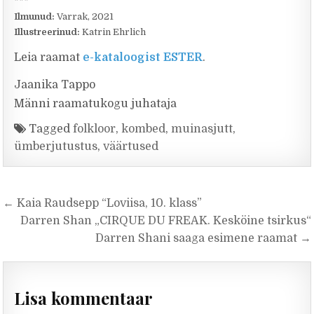
***
Ilmunud:
Varrak, 2021
Illustreerinud:
Katrin Ehrlich
Leia raamat
e-kataloogist ESTER
.
Jaanika Tappo
Männi raamatukogu juhataja
Tagged
folkloor
,
kombed
,
muinasjutt
,
ümberjutustus
,
väärtused
Navigeerimine
← Kaia Raudsepp “Loviisa, 10. klass”
Darren Shan „CIRQUE DU FREAK. Kesköine tsirkus“
Darren Shani saaga esimene raamat →
Lisa kommentaar