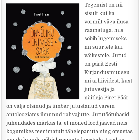
Tegemist on nii
sisult kui ka
vormilt väga ilusa
raamatuga, mis
sobib lugemiseks
nii suurtele kui
väikestele. Jutud
on pärit Eesti
Kirjandusmuuseu
mi arhiividest, kust
jutuvestja ja
näitleja Piret Päär
on välja otsinud ja ümber jutustanud varem
antoloogiates ilmunud rahvajutte. Jututöötubasid
juhendades märkas ta, et mõned lood jäävad neis
kogumikes teenimatult tähelepanuta ning otsustas