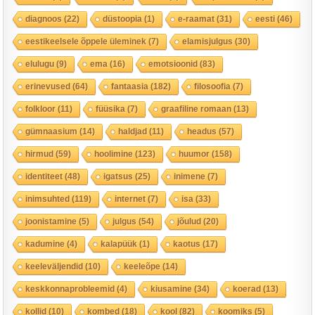
diagnoos
(22)
düstoopia
(1)
e-raamat
(31)
eesti
(46)
eestikeelsele õppele üleminek
(7)
elamisjulgus
(30)
elulugu
(9)
ema
(16)
emotsioonid
(83)
erinevused
(64)
fantaasia
(182)
filosoofia
(7)
folkloor
(11)
füüsika
(7)
graafiline romaan
(13)
gümnaasium
(14)
haldjad
(11)
headus
(57)
hirmud
(59)
hoolimine
(123)
huumor
(158)
identiteet
(48)
igatsus
(25)
inimene
(7)
inimsuhted
(119)
internet
(7)
isa
(33)
joonistamine
(5)
julgus
(54)
jõulud
(20)
kadumine
(4)
kalapüük
(1)
kaotus
(17)
keeleväljendid
(10)
keeleõpe
(14)
keskkonnaprobleemid
(4)
kiusamine
(34)
koerad
(13)
kollid
(10)
kombed
(18)
kool
(82)
koomiks
(5)