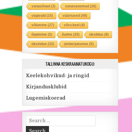
vanasõnad
(3)
vanavanemad
(16)
vägivald
(15)
väärtused
(49)
võlumine
(27)
võru keel
(4)
õppimine
(5)
õudne
(20)
üksildus
(9)
üksindus
(32)
ümberjutustus
(5)
TALLINNA KESKRAAMATUKOGU:
Keelekohvikud- ja ringid
Kirjandusklubid
Lugemiskoerad
Search for: