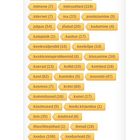
inimene
(7)
inimsuhted
(119)
internet
(7)
isa
(33)
joonistamine
(5)
julgus
(54)
jõulud
(20)
kadumine
(4)
kalapüük
(1)
kaotus
(17)
keeleväljendid
(10)
keeleõpe
(14)
keskkonnaprobleemid
(4)
kiusamine
(34)
koerad
(13)
kollid
(10)
kombed
(18)
kool
(82)
koomiks
(5)
koostöö
(47)
kosmos
(7)
krimi
(60)
kummitused
(16)
kunst
(17)
küsimused
(5)
leedu kirjandus
(1)
lein
(35)
leiutised
(8)
lihavõttepühad
(1)
linnud
(18)
loodus
(106)
loodushoid
(5)