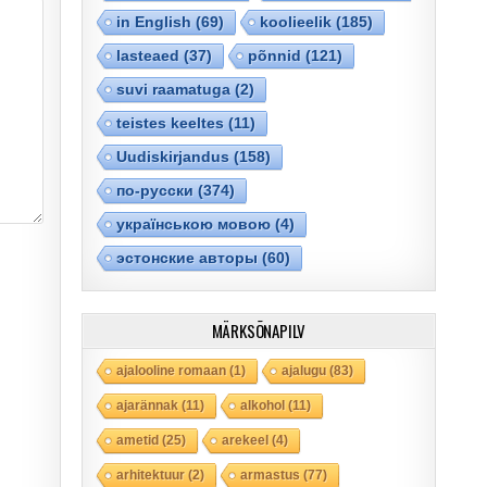
in English
(69)
koolieelik
(185)
lasteaed
(37)
põnnid
(121)
suvi raamatuga
(2)
teistes keeltes
(11)
Uudiskirjandus
(158)
по-русски
(374)
українською мовою
(4)
эстонские авторы
(60)
MÄRKSÕNAPILV
ajalooline romaan
(1)
ajalugu
(83)
ajarännak
(11)
alkohol
(11)
ametid
(25)
arekeel
(4)
arhitektuur
(2)
armastus
(77)