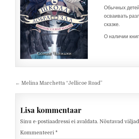
Обычных детей 
осваивать разл
сказке.
О наличии книг
Navigeerimine
← Melina Marchetta “Jellicoe Road”
Lisa kommentaar
Sinu e-postiaadressi ei avaldata.
Nõutavad väljad
Kommenteeri
*