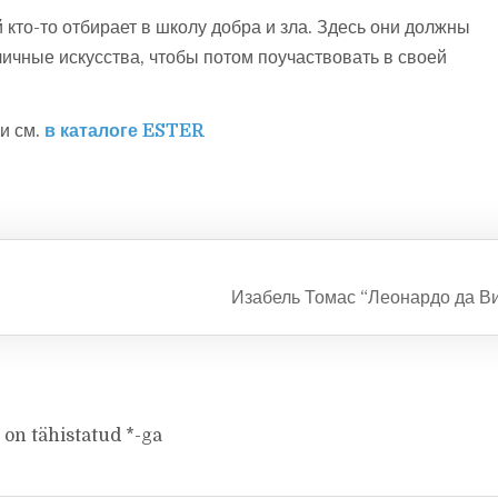
кто-то отбирает в школу добра и зла. Здесь они должны
ичные искусства, чтобы потом поучаствовать в своей
и см.
в каталоге ESTER
Изабель Томас “Леонардо да В
 on tähistatud
*
-ga