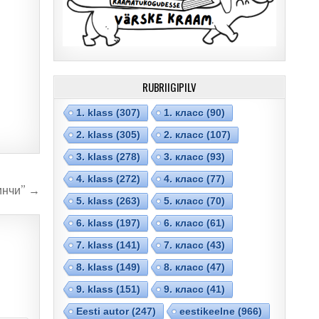
RUBRIIGIPILV
1. klass
(307)
1. класс
(90)
2. klass
(305)
2. класс
(107)
3. klass
(278)
3. класс
(93)
4. klass
(272)
4. класс
(77)
инчи” →
5. klass
(263)
5. класс
(70)
6. klass
(197)
6. класс
(61)
7. klass
(141)
7. класс
(43)
8. klass
(149)
8. класс
(47)
9. klass
(151)
9. класс
(41)
Eesti autor
(247)
eestikeelne
(966)