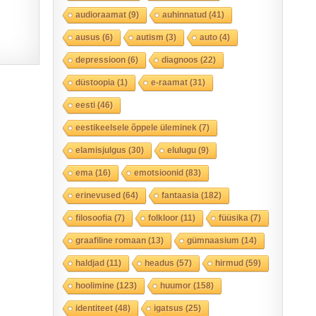
audioraamat
(9)
auhinnatud
(41)
ausus
(6)
autism
(3)
auto
(4)
depressioon
(6)
diagnoos
(22)
düstoopia
(1)
e-raamat
(31)
eesti
(46)
eestikeelsele õppele üleminek
(7)
elamisjulgus
(30)
elulugu
(9)
ema
(16)
emotsioonid
(83)
erinevused
(64)
fantaasia
(182)
filosoofia
(7)
folkloor
(11)
füüsika
(7)
graafiline romaan
(13)
gümnaasium
(14)
haldjad
(11)
headus
(57)
hirmud
(59)
hoolimine
(123)
huumor
(158)
identiteet
(48)
igatsus
(25)