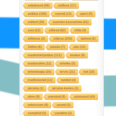
saladused
(49)
sallivus
(17)
seiklus
(180)
soovid
(13)
sport
(5)
suhted
(36)
suureks kasvamine
(41)
suvi
(22)
sõbrad
(82)
sõda
(5)
sõltuvus
(2)
sõprus
(255)
taimed
(5)
Tallinn
(6)
talutöö
(7)
talv
(15)
teadmiskirjandus
(121)
teadus
(9)
teadusulme
(11)
tehnika
(5)
tehnoloogia
(16)
tervis
(21)
toit
(18)
traditsioonid
(12)
tunded
(4)
ukraina
(1)
ukraina keeles
(1)
ulme
(8)
unenäod
(6)
unistused
(44)
universum
(8)
usund
(3)
vampiirid
(5)
vanalinn
(3)