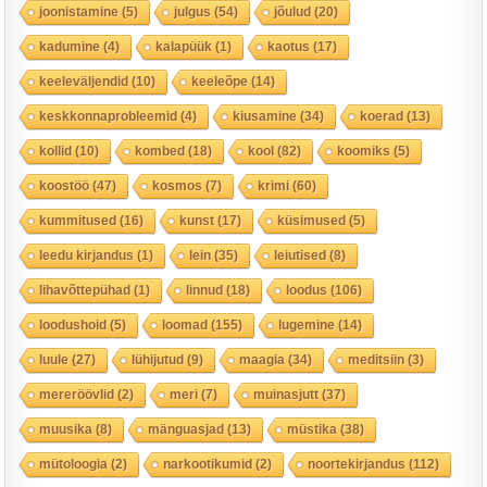
joonistamine
(5)
julgus
(54)
jõulud
(20)
kadumine
(4)
kalapüük
(1)
kaotus
(17)
keeleväljendid
(10)
keeleõpe
(14)
keskkonnaprobleemid
(4)
kiusamine
(34)
koerad
(13)
kollid
(10)
kombed
(18)
kool
(82)
koomiks
(5)
koostöö
(47)
kosmos
(7)
krimi
(60)
kummitused
(16)
kunst
(17)
küsimused
(5)
leedu kirjandus
(1)
lein
(35)
leiutised
(8)
lihavõttepühad
(1)
linnud
(18)
loodus
(106)
loodushoid
(5)
loomad
(155)
lugemine
(14)
luule
(27)
lühijutud
(9)
maagia
(34)
meditsiin
(3)
mereröövlid
(2)
meri
(7)
muinasjutt
(37)
muusika
(8)
mänguasjad
(13)
müstika
(38)
mütoloogia
(2)
narkootikumid
(2)
noortekirjandus
(112)