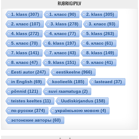
RUBRIIGIPILV
1. klass
(307)
1. класс
(90)
2. klass
(305)
2. класс
(107)
3. klass
(278)
3. класс
(93)
4. klass
(272)
4. класс
(77)
5. klass
(263)
5. класс
(70)
6. klass
(197)
6. класс
(61)
7. klass
(141)
7. класс
(43)
8. klass
(149)
8. класс
(47)
9. klass
(151)
9. класс
(41)
Eesti autor
(247)
eestikeelne
(966)
in English
(69)
koolieelik
(185)
lasteaed
(37)
põnnid
(121)
suvi raamatuga
(2)
teistes keeltes
(11)
Uudiskirjandus
(158)
по-русски
(374)
українською мовою
(4)
эстонские авторы
(60)