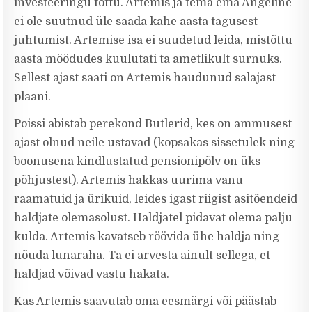
investeeringu tõttu. Artemis ja tema ema Angeline
ei ole suutnud üle saada kahe aasta tagusest
juhtumist. Artemise isa ei suudetud leida, mistõttu
aasta möödudes kuulutati ta ametlikult surnuks.
Sellest ajast saati on Artemis haudunud salajast
plaani.
Poissi abistab perekond Butlerid, kes on ammusest
ajast olnud neile ustavad (kopsakas sissetulek ning
boonusena kindlustatud pensionipõlv on üks
põhjustest). Artemis hakkas uurima vanu
raamatuid ja ürikuid, leides igast riigist asitõendeid
haldjate olemasolust. Haldjatel pidavat olema palju
kulda. Artemis kavatseb röövida ühe haldja ning
nõuda lunaraha. Ta ei arvesta ainult sellega, et
haldjad võivad vastu hakata.
Kas Artemis saavutab oma eesmärgi või päästab