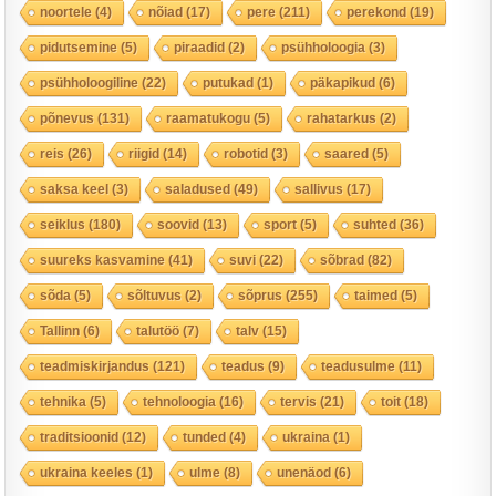
noortele
(4)
nõiad
(17)
pere
(211)
perekond
(19)
pidutsemine
(5)
piraadid
(2)
psühholoogia
(3)
psühholoogiline
(22)
putukad
(1)
päkapikud
(6)
põnevus
(131)
raamatukogu
(5)
rahatarkus
(2)
reis
(26)
riigid
(14)
robotid
(3)
saared
(5)
saksa keel
(3)
saladused
(49)
sallivus
(17)
seiklus
(180)
soovid
(13)
sport
(5)
suhted
(36)
suureks kasvamine
(41)
suvi
(22)
sõbrad
(82)
sõda
(5)
sõltuvus
(2)
sõprus
(255)
taimed
(5)
Tallinn
(6)
talutöö
(7)
talv
(15)
teadmiskirjandus
(121)
teadus
(9)
teadusulme
(11)
tehnika
(5)
tehnoloogia
(16)
tervis
(21)
toit
(18)
traditsioonid
(12)
tunded
(4)
ukraina
(1)
ukraina keeles
(1)
ulme
(8)
unenäod
(6)