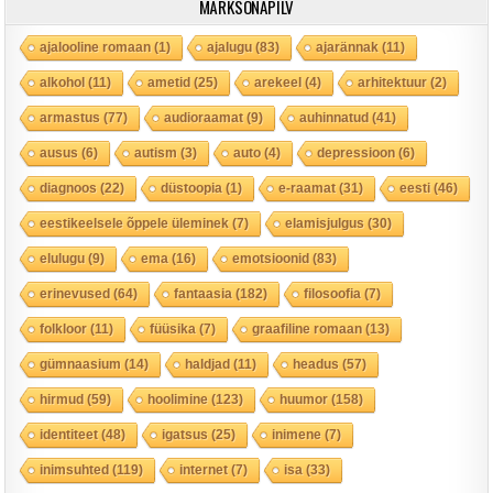
MÄRKSÕNAPILV
ajalooline romaan
(1)
ajalugu
(83)
ajarännak
(11)
alkohol
(11)
ametid
(25)
arekeel
(4)
arhitektuur
(2)
armastus
(77)
audioraamat
(9)
auhinnatud
(41)
ausus
(6)
autism
(3)
auto
(4)
depressioon
(6)
diagnoos
(22)
düstoopia
(1)
e-raamat
(31)
eesti
(46)
eestikeelsele õppele üleminek
(7)
elamisjulgus
(30)
elulugu
(9)
ema
(16)
emotsioonid
(83)
erinevused
(64)
fantaasia
(182)
filosoofia
(7)
folkloor
(11)
füüsika
(7)
graafiline romaan
(13)
gümnaasium
(14)
haldjad
(11)
headus
(57)
hirmud
(59)
hoolimine
(123)
huumor
(158)
identiteet
(48)
igatsus
(25)
inimene
(7)
inimsuhted
(119)
internet
(7)
isa
(33)