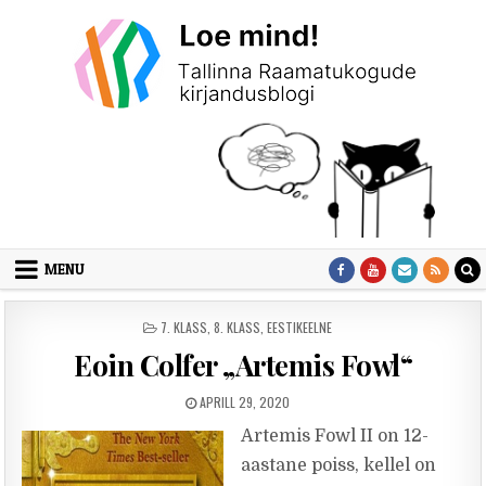
Skip to content
MENU
POSTED IN
7. KLASS
,
8. KLASS
,
EESTIKEELNE
Eoin Colfer „Artemis Fowl“
PUBLISHED DATE:
APRILL 29, 2020
Artemis Fowl II on 12-
aastane poiss, kellel on