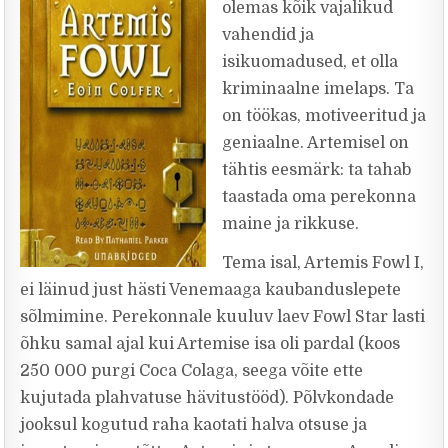
olemas kõik vajalikud
vahendid ja
isikuomadused, et olla
kriminaalne imelaps. Ta
on töökas, motiveeritud ja
geniaalne. Artemisel on
tähtis eesmärk: ta tahab
taastada oma perekonna
maine ja rikkuse.
Tema isal, Artemis Fowl I,
ei läinud just hästi Venemaaga kaubanduslepete
sõlmimine. Perekonnale kuuluv laev Fowl Star lasti
õhku samal ajal kui Artemise isa oli pardal (koos
250 000 purgi Coca Colaga, seega võite ette
kujutada plahvatuse hävitustööd). Põlvkondade
jooksul kogutud raha kaotati halva otsuse ja