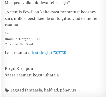
Maa peal valla liikidevahelise sõja?
„Artemis Fowl“ on kaheksast raamatust koosnev
sari, millest eesti keelde on tõlgitud vaid esimene
raamat.
***
Ilmunud: Hotger, 2003
Tõlkinud: Bibi Raid
Leia raamat
e-katalogist ESTER
.
Birgit Kirsipuu
Sääse raamatukogu juhataja
Tagged
fantaasia
,
haldjad
,
põnevus