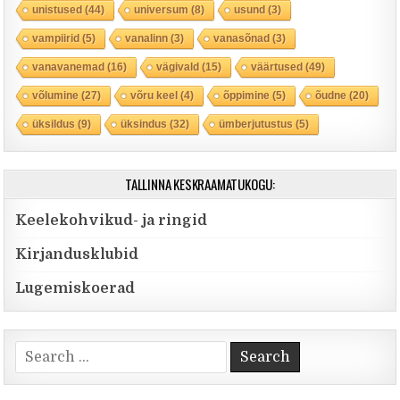
unistused
(44)
universum
(8)
usund
(3)
vampiirid
(5)
vanalinn
(3)
vanasõnad
(3)
vanavanemad
(16)
vägivald
(15)
väärtused
(49)
võlumine
(27)
võru keel
(4)
õppimine
(5)
õudne
(20)
üksildus
(9)
üksindus
(32)
ümberjutustus
(5)
TALLINNA KESKRAAMATUKOGU:
Keelekohvikud- ja ringid
Kirjandusklubid
Lugemiskoerad
Search for: