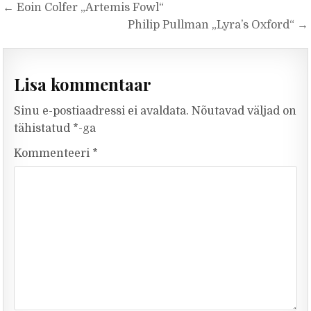
Navigeerimine
← Eoin Colfer „Artemis Fowl“
Philip Pullman „Lyra’s Oxford“ →
Lisa kommentaar
Sinu e-postiaadressi ei avaldata.
Nõutavad väljad on
tähistatud
*
-ga
Kommenteeri
*