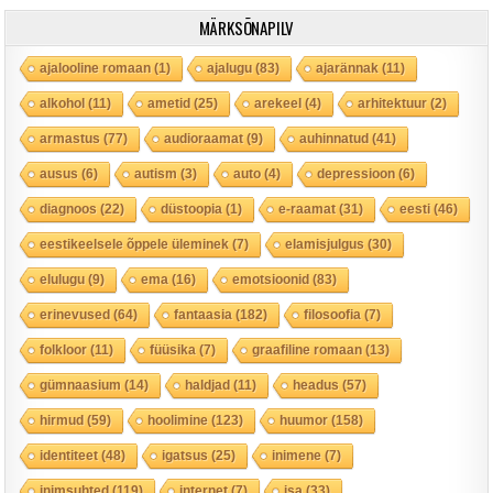
MÄRKSÕNAPILV
ajalooline romaan
(1)
ajalugu
(83)
ajarännak
(11)
alkohol
(11)
ametid
(25)
arekeel
(4)
arhitektuur
(2)
armastus
(77)
audioraamat
(9)
auhinnatud
(41)
ausus
(6)
autism
(3)
auto
(4)
depressioon
(6)
diagnoos
(22)
düstoopia
(1)
e-raamat
(31)
eesti
(46)
eestikeelsele õppele üleminek
(7)
elamisjulgus
(30)
elulugu
(9)
ema
(16)
emotsioonid
(83)
erinevused
(64)
fantaasia
(182)
filosoofia
(7)
folkloor
(11)
füüsika
(7)
graafiline romaan
(13)
gümnaasium
(14)
haldjad
(11)
headus
(57)
hirmud
(59)
hoolimine
(123)
huumor
(158)
identiteet
(48)
igatsus
(25)
inimene
(7)
inimsuhted
(119)
internet
(7)
isa
(33)