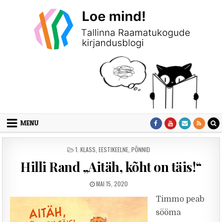
Skip to content
MENU
POSTED IN
1. KLASS
,
EESTIKEELNE
,
PÕNNID
Hilli Rand „Aitäh, kõht on täis!“
PUBLISHED DATE:
MAI 15, 2020
Timmo peab
sööma