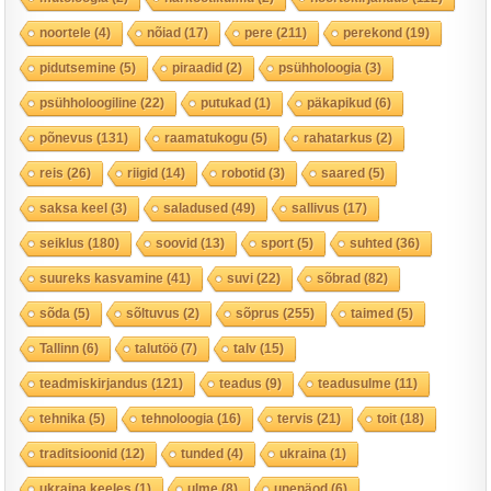
noortele
(4)
nõiad
(17)
pere
(211)
perekond
(19)
pidutsemine
(5)
piraadid
(2)
psühholoogia
(3)
psühholoogiline
(22)
putukad
(1)
päkapikud
(6)
põnevus
(131)
raamatukogu
(5)
rahatarkus
(2)
reis
(26)
riigid
(14)
robotid
(3)
saared
(5)
saksa keel
(3)
saladused
(49)
sallivus
(17)
seiklus
(180)
soovid
(13)
sport
(5)
suhted
(36)
suureks kasvamine
(41)
suvi
(22)
sõbrad
(82)
sõda
(5)
sõltuvus
(2)
sõprus
(255)
taimed
(5)
Tallinn
(6)
talutöö
(7)
talv
(15)
teadmiskirjandus
(121)
teadus
(9)
teadusulme
(11)
tehnika
(5)
tehnoloogia
(16)
tervis
(21)
toit
(18)
traditsioonid
(12)
tunded
(4)
ukraina
(1)
ukraina keeles
(1)
ulme
(8)
unenäod
(6)