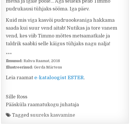
metsa ja igale poole… Aga selleks peab Timmo
pudrukausi tühjaks sööma. Iga päev.
Kuid mis viga kasvõi pudruookeaniga hakkama
saada kui suur vend aitab! Nutikas ja tore vanem
vend, kes viib Timmo mõttes metsamatkale ja
taldrik saabki selle käigus tühjaks nagu nalja!
***
Ilmunud:
Rahva Raamat, 2018
Illustreerinud:
Gerda Märtens
Leia raamat
e-kataloogist ESTER
.
Sille Ross
Pääsküla raamatukogu juhataja
Tagged
suureks kasvamine