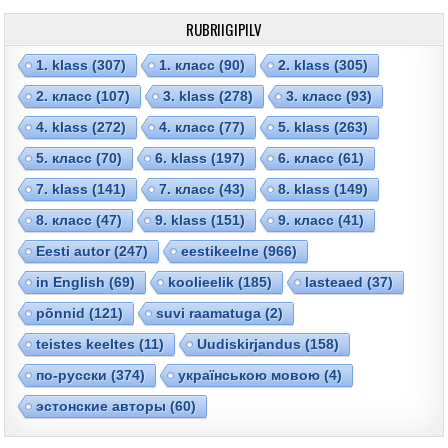
RUBRIIGIPILV
1. klass
(307)
1. класс
(90)
2. klass
(305)
2. класс
(107)
3. klass
(278)
3. класс
(93)
4. klass
(272)
4. класс
(77)
5. klass
(263)
5. класс
(70)
6. klass
(197)
6. класс
(61)
7. klass
(141)
7. класс
(43)
8. klass
(149)
8. класс
(47)
9. klass
(151)
9. класс
(41)
Eesti autor
(247)
eestikeelne
(966)
in English
(69)
koolieelik
(185)
lasteaed
(37)
põnnid
(121)
suvi raamatuga
(2)
teistes keeltes
(11)
Uudiskirjandus
(158)
по-русски
(374)
українською мовою
(4)
эстонские авторы
(60)