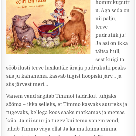
hommikuputr
u. Aga seda on
nii palju,
terve
pudrutiik ju!
Ja asi on ikka
täitsa hull,
sest kuigi ta
sööb ilusti terve lusikatäie ära ja pudrukuhi peaks
siis ju kahanema, kasvab tiigist hoopiski järv… ja
siis järvest meri…
Vanem vend ärgitab Timmot taldrikut tühjaks
sööma – ikka selleks, et Timmo kasvaks suureks ja
tugevaks, kellega koos saaks matkamas ja metsas
käia. Ja nii suur ja tugev kui tema vanem vend,
tahab Timmo väga olla! Ja ka matkama minna,