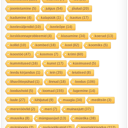
joonistamine
(5)
julgus
(54)
jõulud
(20)
kadumine
(4)
kalapüük
(1)
kaotus
(17)
keeleväljendid
(10)
keeleõpe
(14)
keskkonnaprobleemid
(4)
kiusamine
(34)
koerad
(13)
kollid
(10)
kombed
(18)
kool
(82)
koomiks
(5)
koostöö
(47)
kosmos
(7)
krimi
(60)
kummitused
(16)
kunst
(17)
küsimused
(5)
leedu kirjandus
(1)
lein
(35)
leiutised
(8)
lihavõttepühad
(1)
linnud
(18)
loodus
(106)
loodushoid
(5)
loomad
(155)
lugemine
(14)
luule
(27)
lühijutud
(9)
maagia
(34)
meditsiin
(3)
mereröövlid
(2)
meri
(7)
muinasjutt
(37)
muusika
(8)
mänguasjad
(13)
müstika
(38)
mütoloogia
(2)
narkootikumid
(2)
noortekirjandus
(112)