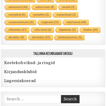
unistused
(44)
universum
(8)
usund
(3)
vampiirid
(5)
vanalinn
(3)
vanasõnad
(3)
vanavanemad
(16)
vägivald
(15)
väärtused
(49)
võlumine
(27)
võru keel
(4)
õppimine
(5)
õudne
(20)
üksildus
(9)
üksindus
(32)
ümberjutustus
(5)
TALLINNA KESKRAAMATUKOGU:
Keelekohvikud- ja ringid
Kirjandusklubid
Lugemiskoerad
Search for: