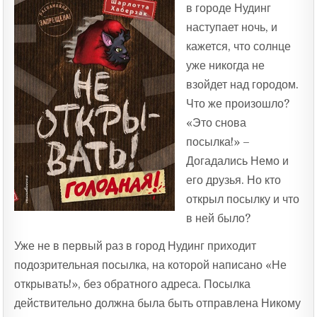
в городе Нудинг
наступает ночь, и
кажется, что солнце
уже никогда не
взойдет над городом.
Что же произошло?
«Это снова
посылка!» –
Догадались Немо и
его друзья. Но кто
открыл посылку и что
в ней было?
Уже не в первый раз в город Нудинг приходит
подозрительная посылка, на которой написано «Не
открывать!», без обратного адреса. Посылка
действительно должна была быть отправлена Никому