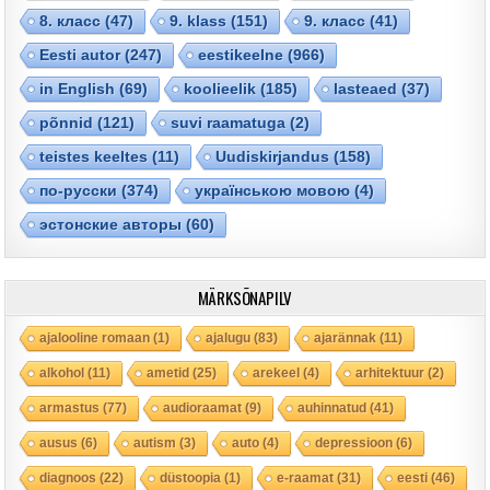
8. класс
(47)
9. klass
(151)
9. класс
(41)
Eesti autor
(247)
eestikeelne
(966)
in English
(69)
koolieelik
(185)
lasteaed
(37)
põnnid
(121)
suvi raamatuga
(2)
teistes keeltes
(11)
Uudiskirjandus
(158)
по-русски
(374)
українською мовою
(4)
эстонские авторы
(60)
MÄRKSÕNAPILV
ajalooline romaan
(1)
ajalugu
(83)
ajarännak
(11)
alkohol
(11)
ametid
(25)
arekeel
(4)
arhitektuur
(2)
armastus
(77)
audioraamat
(9)
auhinnatud
(41)
ausus
(6)
autism
(3)
auto
(4)
depressioon
(6)
diagnoos
(22)
düstoopia
(1)
e-raamat
(31)
eesti
(46)