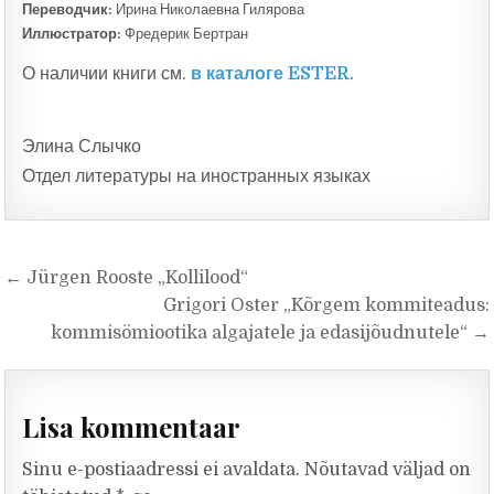
Переводчик:
Ирина Николаевна Гилярова
Иллюстратор:
Фредерик Бертран
О наличии книги см.
в каталоге ESTER
.
Элина Слычко
Отдел литературы на иностранных языках
Navigeerimine
← Jürgen Rooste „Kollilood“
Grigori Oster „Kõrgem kommiteadus:
kommisömiootika algajatele ja edasijõudnutele“ →
Lisa kommentaar
Sinu e-postiaadressi ei avaldata.
Nõutavad väljad on