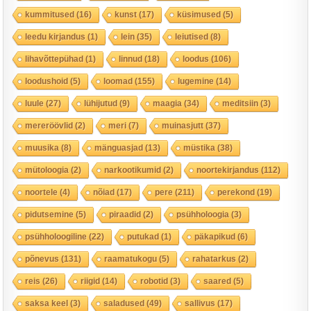
kummitused
(16)
kunst
(17)
küsimused
(5)
leedu kirjandus
(1)
lein
(35)
leiutised
(8)
lihavõttepühad
(1)
linnud
(18)
loodus
(106)
loodushoid
(5)
loomad
(155)
lugemine
(14)
luule
(27)
lühijutud
(9)
maagia
(34)
meditsiin
(3)
mereröövlid
(2)
meri
(7)
muinasjutt
(37)
muusika
(8)
mänguasjad
(13)
müstika
(38)
mütoloogia
(2)
narkootikumid
(2)
noortekirjandus
(112)
noortele
(4)
nõiad
(17)
pere
(211)
perekond
(19)
pidutsemine
(5)
piraadid
(2)
psühholoogia
(3)
psühholoogiline
(22)
putukad
(1)
päkapikud
(6)
põnevus
(131)
raamatukogu
(5)
rahatarkus
(2)
reis
(26)
riigid
(14)
robotid
(3)
saared
(5)
saksa keel
(3)
saladused
(49)
sallivus
(17)