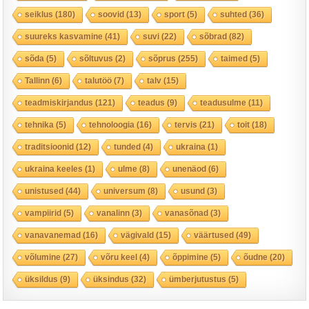
seiklus
(180)
soovid
(13)
sport
(5)
suhted
(36)
suureks kasvamine
(41)
suvi
(22)
sõbrad
(82)
sõda
(5)
sõltuvus
(2)
sõprus
(255)
taimed
(5)
Tallinn
(6)
talutöö
(7)
talv
(15)
teadmiskirjandus
(121)
teadus
(9)
teadusulme
(11)
tehnika
(5)
tehnoloogia
(16)
tervis
(21)
toit
(18)
traditsioonid
(12)
tunded
(4)
ukraina
(1)
ukraina keeles
(1)
ulme
(8)
unenäod
(6)
unistused
(44)
universum
(8)
usund
(3)
vampiirid
(5)
vanalinn
(3)
vanasõnad
(3)
vanavanemad
(16)
vägivald
(15)
väärtused
(49)
võlumine
(27)
võru keel
(4)
õppimine
(5)
õudne
(20)
üksildus
(9)
üksindus
(32)
ümberjutustus
(5)