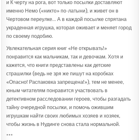
и К черту на рога, вот только посылки доставляют
именно Немо («никто» по-латыни), и живет он в
Чертовом переулке… А в каждой посылке спрятана
украденная игрушка, которая оживает и меняет город
по своему подобию.
Увлекательная серия книг «Не открывать!»
понравится как мальчикам, так и девочкам. Хотя и
кажется, что книги представлены как детские
страшилки (ведь не зря же пишут на коробках
«Опасно! Распаковка запрещена!»), тем не менее,
юным читателям понравится участвовать в
детективном расследовании героев, чтобы разгадать
тайну очередной посылки, и помочь ожившим
игрушкам найти своих любимых хозяев и хозяек,
чтобы жизнь в Нудинге снова стала нормальной.
***