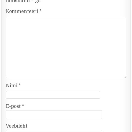
tähistatud
*
-ga
Kommenteeri
*
Nimi
*
E-post
*
Veebileht