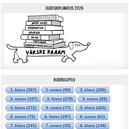
UUDISKIRJANDUS 2026
RUBRIIGIPILV
1. klass
(307)
1. класс
(90)
2. klass
(305)
2. класс
(107)
3. klass
(278)
3. класс
(93)
4. klass
(272)
4. класс
(77)
5. klass
(263)
5. класс
(70)
6. klass
(197)
6. класс
(61)
7. klass
(141)
7. класс
(43)
8. klass
(149)