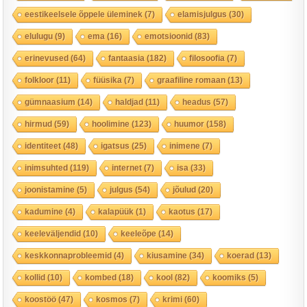
eestikeelsele õppele üleminek
(7)
elamisjulgus
(30)
elulugu
(9)
ema
(16)
emotsioonid
(83)
erinevused
(64)
fantaasia
(182)
filosoofia
(7)
folkloor
(11)
füüsika
(7)
graafiline romaan
(13)
gümnaasium
(14)
haldjad
(11)
headus
(57)
hirmud
(59)
hoolimine
(123)
huumor
(158)
identiteet
(48)
igatsus
(25)
inimene
(7)
inimsuhted
(119)
internet
(7)
isa
(33)
joonistamine
(5)
julgus
(54)
jõulud
(20)
kadumine
(4)
kalapüük
(1)
kaotus
(17)
keeleväljendid
(10)
keeleõpe
(14)
keskkonnaprobleemid
(4)
kiusamine
(34)
koerad
(13)
kollid
(10)
kombed
(18)
kool
(82)
koomiks
(5)
koostöö
(47)
kosmos
(7)
krimi
(60)