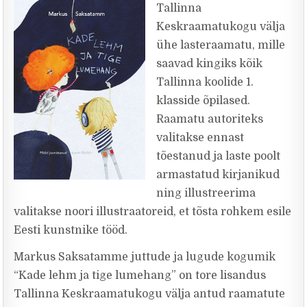
Tallinna
Keskraamatukogu välja
ühe lasteraamatu, mille
saavad kingiks kõik
Tallinna koolide 1.
klasside õpilased.
Raamatu autoriteks
valitakse ennast
tõestanud ja laste poolt
armastatud kirjanikud
ning illustreerima
valitakse noori illustraatoreid, et tõsta rohkem esile
Eesti kunstnike tööd.
Markus Saksatamme juttude ja lugude kogumik
“Kade lehm ja tige lumehang” on tore lisandus
Tallinna Keskraamatukogu välja antud raamatute