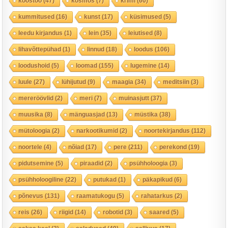
koostöö
(47)
kosmos
(7)
krimi
(60)
kummitused
(16)
kunst
(17)
küsimused
(5)
leedu kirjandus
(1)
lein
(35)
leiutised
(8)
lihavõttepühad
(1)
linnud
(18)
loodus
(106)
loodushoid
(5)
loomad
(155)
lugemine
(14)
luule
(27)
lühijutud
(9)
maagia
(34)
meditsiin
(3)
mereröövlid
(2)
meri
(7)
muinasjutt
(37)
muusika
(8)
mänguasjad
(13)
müstika
(38)
mütoloogia
(2)
narkootikumid
(2)
noortekirjandus
(112)
noortele
(4)
nõiad
(17)
pere
(211)
perekond
(19)
pidutsemine
(5)
piraadid
(2)
psühholoogia
(3)
psühholoogiline
(22)
putukad
(1)
päkapikud
(6)
põnevus
(131)
raamatukogu
(5)
rahatarkus
(2)
reis
(26)
riigid
(14)
robotid
(3)
saared
(5)