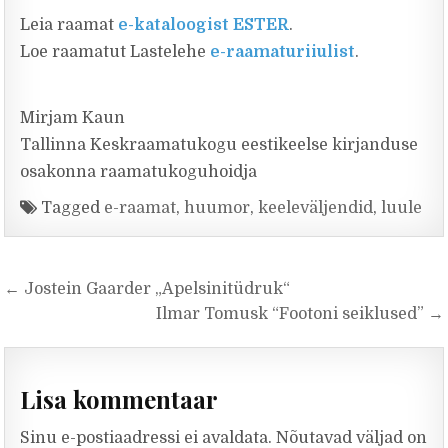
Leia raamat
e-kataloogist ESTER
.
Loe raamatut Lastelehe
e-raamaturiiulist
.
Mirjam Kaun
Tallinna Keskraamatukogu eestikeelse kirjanduse
osakonna raamatukoguhoidja
Tagged
e-raamat
,
huumor
,
keeleväljendid
,
luule
Navigeerimine
← Jostein Gaarder „Apelsinitüdruk“
Ilmar Tomusk “Footoni seiklused” →
Lisa kommentaar
Sinu e-postiaadressi ei avaldata.
Nõutavad väljad on