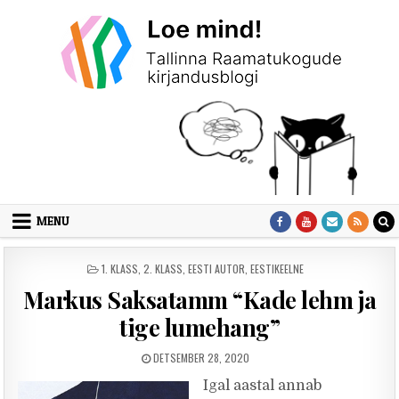
Skip to content
MENU
POSTED IN
1. KLASS
,
2. KLASS
,
EESTI AUTOR
,
EESTIKEELNE
Markus Saksatamm “Kade lehm ja
tige lumehang”
PUBLISHED DATE:
DETSEMBER 28, 2020
Igal aastal annab