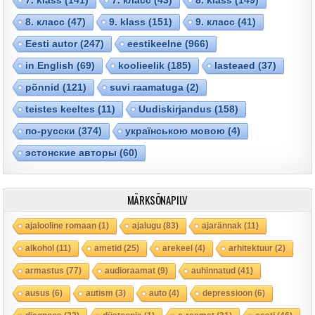
8. класс
(47)
9. klass
(151)
9. класс
(41)
Eesti autor
(247)
eestikeelne
(966)
in English
(69)
koolieelik
(185)
lasteaed
(37)
põnnid
(121)
suvi raamatuga
(2)
teistes keeltes
(11)
Uudiskirjandus
(158)
по-русски
(374)
українською мовою
(4)
эстонские авторы
(60)
MÄRKSÕNAPILV
ajalooline romaan
(1)
ajalugu
(83)
ajarännak
(11)
alkohol
(11)
ametid
(25)
arekeel
(4)
arhitektuur
(2)
armastus
(77)
audioraamat
(9)
auhinnatud
(41)
ausus
(6)
autism
(3)
auto
(4)
depressioon
(6)