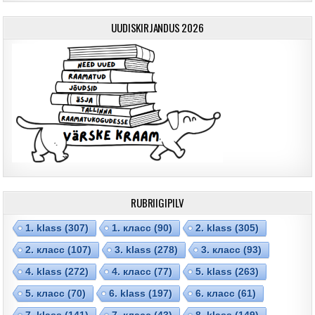
UUDISKIRJANDUS 2026
RUBRIIGIPILV
1. klass
(307)
1. класс
(90)
2. klass
(305)
2. класс
(107)
3. klass
(278)
3. класс
(93)
4. klass
(272)
4. класс
(77)
5. klass
(263)
5. класс
(70)
6. klass
(197)
6. класс
(61)
7. klass
(141)
7. класс
(43)
8. klass
(149)