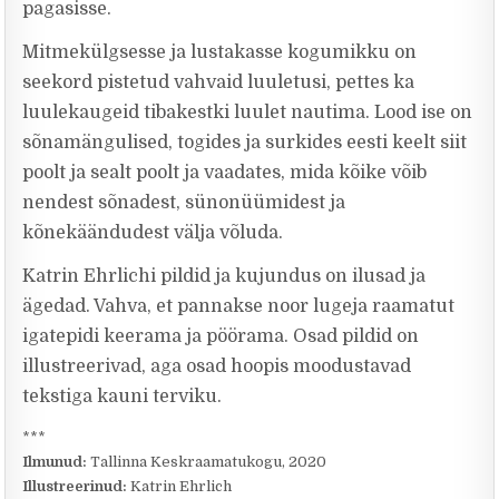
pagasisse.
Mitmekülgsesse ja lustakasse kogumikku on
seekord pistetud vahvaid luuletusi, pettes ka
luulekaugeid tibakestki luulet nautima. Lood ise on
sõnamängulised, togides ja surkides eesti keelt siit
poolt ja sealt poolt ja vaadates, mida kõike võib
nendest sõnadest, sünonüümidest ja
kõnekäändudest välja võluda.
Katrin Ehrlichi pildid ja kujundus on ilusad ja
ägedad. Vahva, et pannakse noor lugeja raamatut
igatepidi keerama ja pöörama. Osad pildid on
illustreerivad, aga osad hoopis moodustavad
tekstiga kauni terviku.
***
Ilmunud:
Tallinna Keskraamatukogu, 2020
Illustreerinud:
Katrin Ehrlich