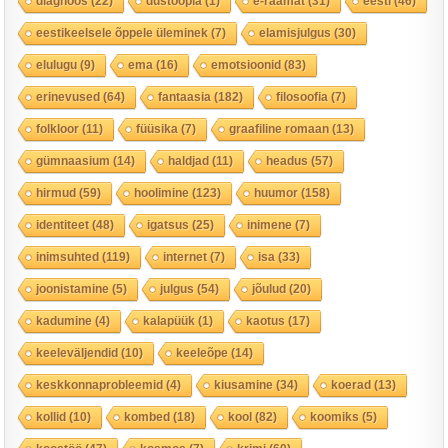
diagnoos
(22)
düstoopia
(1)
e-raamat
(31)
eesti
(46)
eestikeelsele õppele üleminek
(7)
elamisjulgus
(30)
elulugu
(9)
ema
(16)
emotsioonid
(83)
erinevused
(64)
fantaasia
(182)
filosoofia
(7)
folkloor
(11)
füüsika
(7)
graafiline romaan
(13)
gümnaasium
(14)
haldjad
(11)
headus
(57)
hirmud
(59)
hoolimine
(123)
huumor
(158)
identiteet
(48)
igatsus
(25)
inimene
(7)
inimsuhted
(119)
internet
(7)
isa
(33)
joonistamine
(5)
julgus
(54)
jõulud
(20)
kadumine
(4)
kalapüük
(1)
kaotus
(17)
keeleväljendid
(10)
keeleõpe
(14)
keskkonnaprobleemid
(4)
kiusamine
(34)
koerad
(13)
kollid
(10)
kombed
(18)
kool
(82)
koomiks
(5)