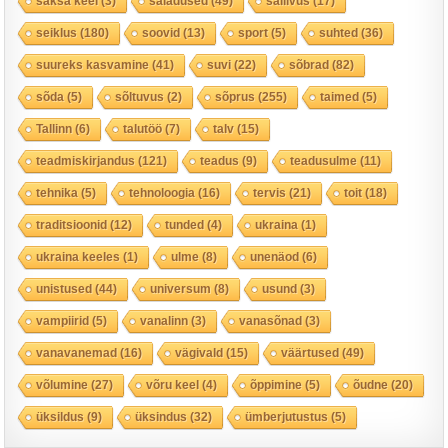
saksa keel
(3)
saladused
(49)
sallivus
(17)
seiklus
(180)
soovid
(13)
sport
(5)
suhted
(36)
suureks kasvamine
(41)
suvi
(22)
sõbrad
(82)
sõda
(5)
sõltuvus
(2)
sõprus
(255)
taimed
(5)
Tallinn
(6)
talutöö
(7)
talv
(15)
teadmiskirjandus
(121)
teadus
(9)
teadusulme
(11)
tehnika
(5)
tehnoloogia
(16)
tervis
(21)
toit
(18)
traditsioonid
(12)
tunded
(4)
ukraina
(1)
ukraina keeles
(1)
ulme
(8)
unenäod
(6)
unistused
(44)
universum
(8)
usund
(3)
vampiirid
(5)
vanalinn
(3)
vanasõnad
(3)
vanavanemad
(16)
vägivald
(15)
väärtused
(49)
võlumine
(27)
võru keel
(4)
õppimine
(5)
õudne
(20)
üksildus
(9)
üksindus
(32)
ümberjutustus
(5)