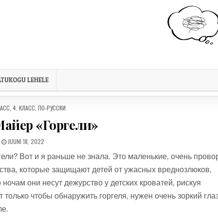
TUKOGU LEHELE
ED IN
ЛАСС
,
4. КЛАСС
,
ПО-РУССКИ
Майер «Горгели»
PUBLISHED DATE:
JUUNI 18, 2022
ргели? Вот и я раньше не знала. Это маленькие, очень прово
ства, которые защищают детей от ужасных вреднозлюков,
ночам они несут дежурство у детских кроватей, рискуя
 только чтобы обнаружить горгеля, нужен очень зоркий глаз
ле.