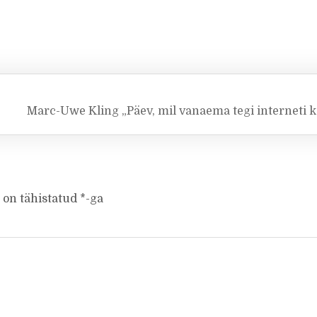
Marc-Uwe Kling „Päev, mil vanaema tegi interneti k
 on tähistatud
*
-ga