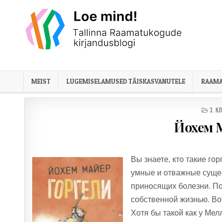
Skip to content
MEIST
LUGEMISELAMUSED TÄISKASVANUTELE
RAAMA
POST
3. К
Йохем 
Вы знаете, кто такие го
умные и отважные суще
приносящих болезни. По 
собственной жизнью. Вот
Хотя бы такой как у Мел