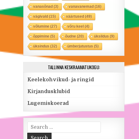
vanasõnad
(3)
vanavanemad
(16)
vägivald
(15)
väärtused
(49)
võlumine
(27)
võru keel
(4)
õppimine
(5)
õudne
(20)
üksildus
(9)
üksindus
(32)
ümberjutustus
(5)
TALLINNA KESKRAAMATUKOGU:
Keelekohvikud- ja ringid
Kirjandusklubid
Lugemiskoerad
Search for: