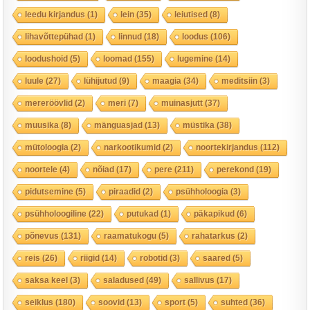
leedu kirjandus
(1)
lein
(35)
leiutised
(8)
lihavõttepühad
(1)
linnud
(18)
loodus
(106)
loodushoid
(5)
loomad
(155)
lugemine
(14)
luule
(27)
lühijutud
(9)
maagia
(34)
meditsiin
(3)
mereröövlid
(2)
meri
(7)
muinasjutt
(37)
muusika
(8)
mänguasjad
(13)
müstika
(38)
mütoloogia
(2)
narkootikumid
(2)
noortekirjandus
(112)
noortele
(4)
nõiad
(17)
pere
(211)
perekond
(19)
pidutsemine
(5)
piraadid
(2)
psühholoogia
(3)
psühholoogiline
(22)
putukad
(1)
päkapikud
(6)
põnevus
(131)
raamatukogu
(5)
rahatarkus
(2)
reis
(26)
riigid
(14)
robotid
(3)
saared
(5)
saksa keel
(3)
saladused
(49)
sallivus
(17)
seiklus
(180)
soovid
(13)
sport
(5)
suhted
(36)