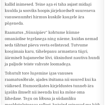
kallid inimesed. Teine aga ei taha asjast midagi
kuulda ja sooviks hoopis järjekordselt suureneva
vanusenumbri hirmus kuskile kaugele ära
põgeneda.
Raamatus „Sünnipäev“ kohtume kümne
omanäolise tegelasega ning näeme, kuidas nemad
seda tähtsat päeva veeta eelistavad. Tutvume
koogimaia karu, tähelepanu armastava tiigri,
äärmiselt hajameelse lõvi, üksindust nautiva hundi
ja paljude teiste vahvate loomadega.
Tohutult tore lugemine igas vanuses
raamatusõbrale, ajades itsitama nii suured kui ka
väikesed. Humoorikates kirjeldustes tunneb ära
igaüks ilmselt nii iseenda kui ka mõne oma
lähedase. Tegu on lõbusa ja südamliku