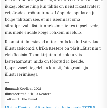
meeldetuletusega sellest, kuivõrd erinevad me kõik
ikkagi oleme ning kui tähtis on neist rikastavatest
eripäradest rõõmu tunda. Lõppude lõpuks on ju
kõige tähtsam see, et me iseennast oma
sünnipäeval hästi tunneksime, tehes täpselt seda,
mis meile endale kõige rohkem meeldib.
Raamatut ilmestavad autori enda loodud värvikad
illustratsioonid. Ulrika Kestere on pärit Lätist ning
elab Rootsis. Ta on kirjutanud kokku viis
lasteraamatut, mida on tõlgitud 14 keelde.
Igapäevaselt tegeleb ta kunsti, fotograafia ja
illustreerimisega.
***
Ilmunud:
Koolibri, 2021
Illustreerinud:
Ulrika Kestere
Tõlkinud:
Ülle Kiivet