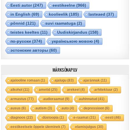
Eesti autor
(247)
eestikeelne
(966)
in English
(69)
koolieelik
(185)
lasteaed
(37)
põnnid
(121)
suvi raamatuga
(2)
teistes keeltes
(11)
Uudiskirjandus
(158)
по-русски
(374)
українською мовою
(4)
эстонские авторы
(60)
MÄRKSÕNAPILV
ajalooline romaan
(1)
ajalugu
(83)
ajarännak
(11)
alkohol
(11)
ametid
(25)
arekeel
(4)
arhitektuur
(2)
armastus
(77)
audioraamat
(9)
auhinnatud
(41)
ausus
(6)
autism
(3)
auto
(4)
depressioon
(6)
diagnoos
(22)
düstoopia
(1)
e-raamat
(31)
eesti
(46)
eestikeelsele õppele üleminek
(7)
elamisjulgus
(30)