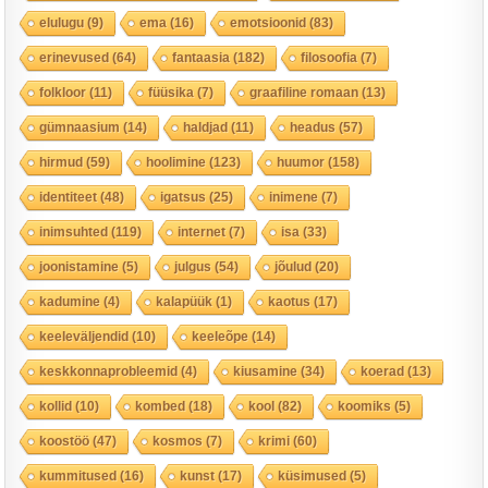
elulugu
(9)
ema
(16)
emotsioonid
(83)
erinevused
(64)
fantaasia
(182)
filosoofia
(7)
folkloor
(11)
füüsika
(7)
graafiline romaan
(13)
gümnaasium
(14)
haldjad
(11)
headus
(57)
hirmud
(59)
hoolimine
(123)
huumor
(158)
identiteet
(48)
igatsus
(25)
inimene
(7)
inimsuhted
(119)
internet
(7)
isa
(33)
joonistamine
(5)
julgus
(54)
jõulud
(20)
kadumine
(4)
kalapüük
(1)
kaotus
(17)
keeleväljendid
(10)
keeleõpe
(14)
keskkonnaprobleemid
(4)
kiusamine
(34)
koerad
(13)
kollid
(10)
kombed
(18)
kool
(82)
koomiks
(5)
koostöö
(47)
kosmos
(7)
krimi
(60)
kummitused
(16)
kunst
(17)
küsimused
(5)