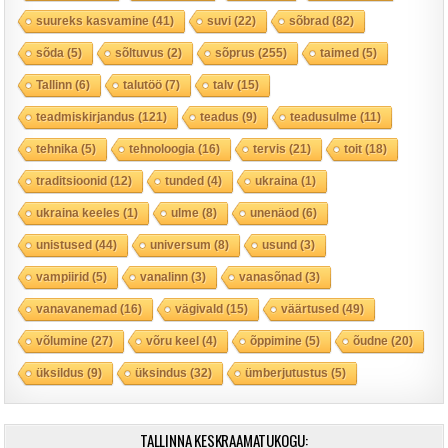
suureks kasvamine
(41)
suvi
(22)
sõbrad
(82)
sõda
(5)
sõltuvus
(2)
sõprus
(255)
taimed
(5)
Tallinn
(6)
talutöö
(7)
talv
(15)
teadmiskirjandus
(121)
teadus
(9)
teadusulme
(11)
tehnika
(5)
tehnoloogia
(16)
tervis
(21)
toit
(18)
traditsioonid
(12)
tunded
(4)
ukraina
(1)
ukraina keeles
(1)
ulme
(8)
unenäod
(6)
unistused
(44)
universum
(8)
usund
(3)
vampiirid
(5)
vanalinn
(3)
vanasõnad
(3)
vanavanemad
(16)
vägivald
(15)
väärtused
(49)
võlumine
(27)
võru keel
(4)
õppimine
(5)
õudne
(20)
üksildus
(9)
üksindus
(32)
ümberjutustus
(5)
TALLINNA KESKRAAMATUKOGU: