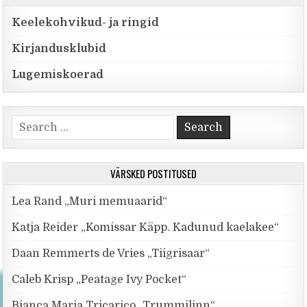
Keelekohvikud- ja ringid
Kirjandusklubid
Lugemiskoerad
Search for:
VÄRSKED POSTITUSED
Lea Rand „Muri memuaarid“
Katja Reider „Komissar Käpp. Kadunud kaelakee“
Daan Remmerts de Vries „Tiigrisaar“
Caleb Krisp „Peatage Ivy Pocket“
Bianca Maria Tricarico „Trummilinn“