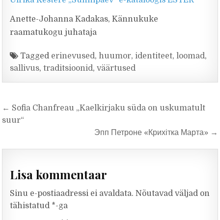
Ulrika Kestere „Sünnipäev“ e-kataloogis ESTER
Anette-Johanna Kadakas, Kännukuke
raamatukogu juhataja
Tagged
erinevused
,
huumor
,
identiteet
,
loomad
,
sallivus
,
traditsioonid
,
väärtused
Navigeerimine
← Sofia Chanfreau „Kaelkirjaku süda on uskumatult
suur“
Эпп Петроне «Крихітка Марта» →
Lisa kommentaar
Sinu e-postiaadressi ei avaldata.
Nõutavad väljad on
tähistatud
*
-ga