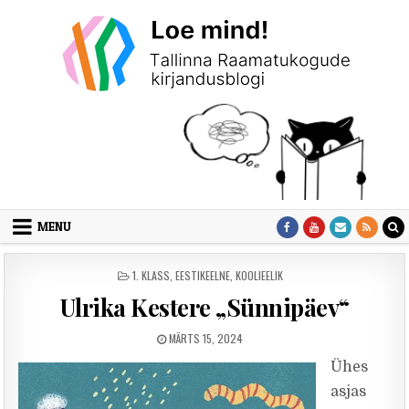
Skip to content
MENU
POSTED IN
1. KLASS
,
EESTIKEELNE
,
KOOLIEELIK
Ulrika Kestere „Sünnipäev“
PUBLISHED DATE:
MÄRTS 15, 2024
Ühes
asjas