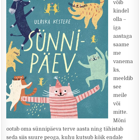
võib
kindel
olla –
iga
aastaga
saame
me
vanema
ks,
meeldib
see
meile
või
mitte.
Mõni
ootab oma sünnipäeva terve aasta ning tähistab
seda siis suure peoga, kuhu kutsub kõik endale