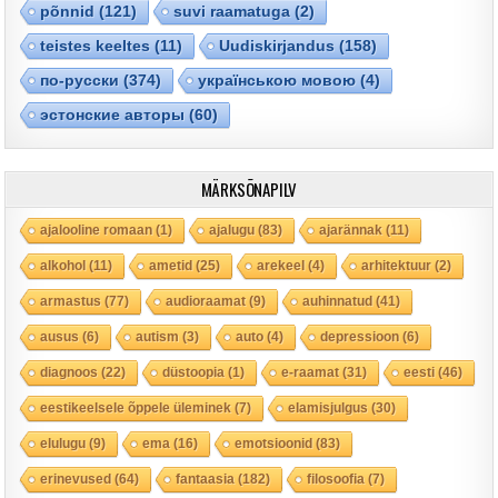
põnnid
(121)
suvi raamatuga
(2)
teistes keeltes
(11)
Uudiskirjandus
(158)
по-русски
(374)
українською мовою
(4)
эстонские авторы
(60)
MÄRKSÕNAPILV
ajalooline romaan
(1)
ajalugu
(83)
ajarännak
(11)
alkohol
(11)
ametid
(25)
arekeel
(4)
arhitektuur
(2)
armastus
(77)
audioraamat
(9)
auhinnatud
(41)
ausus
(6)
autism
(3)
auto
(4)
depressioon
(6)
diagnoos
(22)
düstoopia
(1)
e-raamat
(31)
eesti
(46)
eestikeelsele õppele üleminek
(7)
elamisjulgus
(30)
elulugu
(9)
ema
(16)
emotsioonid
(83)
erinevused
(64)
fantaasia
(182)
filosoofia
(7)