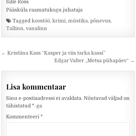
Sille Ross
Pääsküla raamatukogu juhataja
Tagged
koostöö
,
krimi
,
müstika
,
põnevus
,
Tallinn
,
vanalinn
Navigeerimine
← Kristiina Kass “Kasper ja viis tarka kassi”
Edgar Valter „Metsa pühapäev“ →
Lisa kommentaar
Sinu e-postiaadressi ei avaldata.
Nõutavad väljad on
tähistatud
*
-ga
Kommenteeri
*