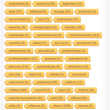
loodushoid
(5)
loomad
(155)
lugemine
(14)
luule
(27)
lühijutud
(9)
maagia
(34)
meditsiin
(3)
mereröövlid
(2)
meri
(7)
muinasjutt
(37)
muusika
(8)
mänguasjad
(13)
müstika
(38)
mütoloogia
(2)
narkootikumid
(2)
noortekirjandus
(112)
noortele
(4)
nõiad
(17)
pere
(211)
perekond
(19)
pidutsemine
(5)
piraadid
(2)
psühholoogia
(3)
psühholoogiline
(22)
putukad
(1)
päkapikud
(6)
põnevus
(131)
raamatukogu
(5)
rahatarkus
(2)
reis
(26)
riigid
(14)
robotid
(3)
saared
(5)
saksa keel
(3)
saladused
(49)
sallivus
(17)
seiklus
(180)
soovid
(13)
sport
(5)
suhted
(36)
suureks kasvamine
(41)
suvi
(22)
sõbrad
(82)
sõda
(5)
sõltuvus
(2)
sõprus
(255)
taimed
(5)