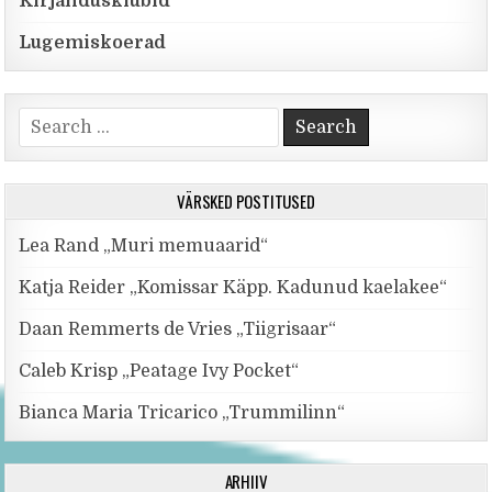
Kirjandusklubid
Lugemiskoerad
Search for:
VÄRSKED POSTITUSED
Lea Rand „Muri memuaarid“
Katja Reider „Komissar Käpp. Kadunud kaelakee“
Daan Remmerts de Vries „Tiigrisaar“
Caleb Krisp „Peatage Ivy Pocket“
Bianca Maria Tricarico „Trummilinn“
ARHIIV