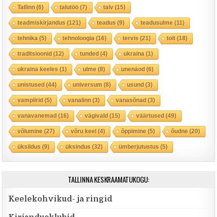
Tallinn
(6)
talutöö
(7)
talv
(15)
teadmiskirjandus
(121)
teadus
(9)
teadusulme
(11)
tehnika
(5)
tehnoloogia
(16)
tervis
(21)
toit
(18)
traditsioonid
(12)
tunded
(4)
ukraina
(1)
ukraina keeles
(1)
ulme
(8)
unenäod
(6)
unistused
(44)
universum
(8)
usund
(3)
vampiirid
(5)
vanalinn
(3)
vanasõnad
(3)
vanavanemad
(16)
vägivald
(15)
väärtused
(49)
võlumine
(27)
võru keel
(4)
õppimine
(5)
õudne
(20)
üksildus
(9)
üksindus
(32)
ümberjutustus
(5)
TALLINNA KESKRAAMATUKOGU:
Keelekohvikud- ja ringid