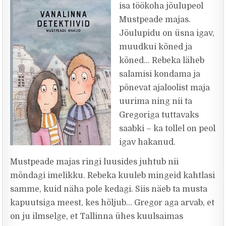
isa töökoha jõulupeol
Mustpeade majas.
Jõulupidu on üsna igav,
muudkui kõned ja
kõned… Rebeka läheb
salamisi kondama ja
põnevat ajaloolist maja
uurima ning nii ta
Gregoriga tuttavaks
saabki – ka tollel on peol
igav hakanud.
Mustpeade majas ringi luusides juhtub nii
mõndagi imelikku. Rebeka kuuleb mingeid kahtlasi
samme, kuid näha pole kedagi. Siis näeb ta musta
kapuutsiga meest, kes hõljub… Gregor aga arvab, et
on ju ilmselge, et Tallinna ühes kuulsaimas