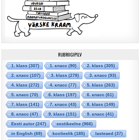
RUBRIIGIPILV
1. klass
(307)
1. класс
(90)
2. klass
(305)
2. класс
(107)
3. klass
(278)
3. класс
(93)
4. klass
(272)
4. класс
(77)
5. klass
(263)
5. класс
(70)
6. klass
(197)
6. класс
(61)
7. klass
(141)
7. класс
(43)
8. klass
(149)
8. класс
(47)
9. klass
(151)
9. класс
(41)
Eesti autor
(247)
eestikeelne
(966)
in English
(69)
koolieelik
(185)
lasteaed
(37)