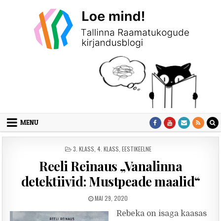
Skip to content
MENU
POSTED IN
3. KLASS
,
4. KLASS
,
EESTIKEELNE
Reeli Reinaus „Vanalinna
detektiivid: Mustpeade maalid“
PUBLISHED DATE:
MAI 29, 2020
Rebeka on isaga kaasas