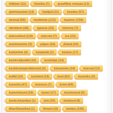
folkloor
(11)
füüsika
(7)
graafiline romaan
(13)
gümnaasium
(14)
haldjad
(11)
headus
(57)
hirmud
(59)
hoolimine
(123)
huumor
(158)
identiteet
(48)
igatsus
(25)
inimene
(7)
inimsuhted
(119)
internet
(7)
isa
(33)
joonistamine
(5)
julgus
(54)
jõulud
(20)
kadumine
(4)
kalapüük
(1)
kaotus
(17)
keeleväljendid
(10)
keeleõpe
(14)
keskkonnaprobleemid
(4)
kiusamine
(34)
koerad
(13)
kollid
(10)
kombed
(18)
kool
(82)
koomiks
(5)
koostöö
(47)
kosmos
(7)
krimi
(60)
kummitused
(16)
kunst
(17)
küsimused
(5)
leedu kirjandus
(1)
lein
(35)
leiutised
(8)
lihavõttepühad
(1)
linnud
(18)
loodus
(106)