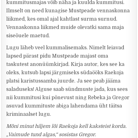
kummitusmajas võib näha ja kuulda kummitusi.
Ilmselt on need kunagise Mustpeade vennaskonna
liikmed, kes omal ajal kahtlast surma surnud.
Vennaskonna liikmed muide olevatki sama maja
siseõuele maetud.
Lugu läheb veel kummalisemaks. Nimelt leiavad
lapsed pärast pidu Mustpeade majast oma
taskutest anonüümkirjad. Kirja autor, kes see ka
oleks, kutsub lapsi järgmiseks südaööks Raekoja
platsi karistussamba juurde. Ja see peab jääma
saladuseks! Alguse saab sündmuste jada, kus sees
nii kummitusi kui põnevust ning Rebeka ja Gregor
asuvad kummituste abiga lahendama üht täitsa
kriminaalset lugu.
Mõni minut hiljem lõi Raekoja kell kaksteist korda.
„Vaimude tund algas,“ sosistas Gregor.