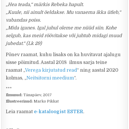
„Hea teada,“ märkis Rebeka hapult.
„Kuule, nii ainult öeldakse. Mu vanaema ikka ütleb,“
vabandas poiss.
„Mida iganes. Igal juhul oleme me nüüd siin. Kohe
selgub, kas meid röövitakse või juhtub midagi muud
jubedat.“ (Lk 29)
Põnev raamat, kuhu lisaks on ka huvitavat ajalugu
sisse põimitud. Aastal 2018 ilmus sarja teine
raamat „
Verega kirjutatud read
“ ning aastal 2020
kolmas, „
Neitsitorni meedium
“.
***
Ilmunud:
Tänapäev, 2017
Illustreerinud:
Marko Pikkat
Leia raamat
e-kataloogist ESTER
.