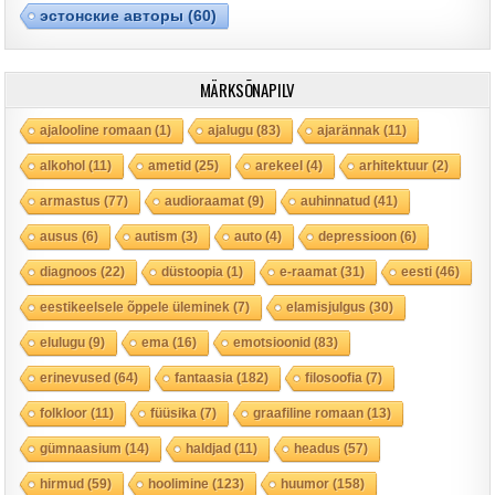
эстонские авторы
(60)
MÄRKSÕNAPILV
ajalooline romaan
(1)
ajalugu
(83)
ajarännak
(11)
alkohol
(11)
ametid
(25)
arekeel
(4)
arhitektuur
(2)
armastus
(77)
audioraamat
(9)
auhinnatud
(41)
ausus
(6)
autism
(3)
auto
(4)
depressioon
(6)
diagnoos
(22)
düstoopia
(1)
e-raamat
(31)
eesti
(46)
eestikeelsele õppele üleminek
(7)
elamisjulgus
(30)
elulugu
(9)
ema
(16)
emotsioonid
(83)
erinevused
(64)
fantaasia
(182)
filosoofia
(7)
folkloor
(11)
füüsika
(7)
graafiline romaan
(13)
gümnaasium
(14)
haldjad
(11)
headus
(57)
hirmud
(59)
hoolimine
(123)
huumor
(158)