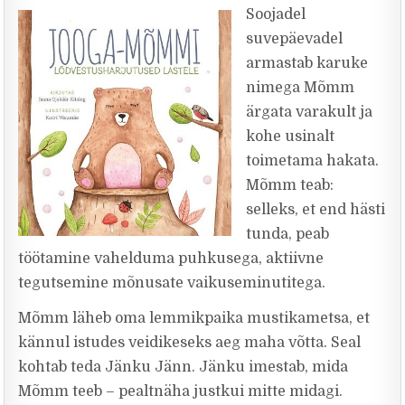
Soojadel
suvepäevadel
armastab karuke
nimega Mõmm
ärgata varakult ja
kohe usinalt
toimetama hakata.
Mõmm teab:
selleks, et end hästi
tunda, peab
töötamine vahelduma puhkusega, aktiivne
tegutsemine mõnusate vaikuseminutitega.
Mõmm läheb oma lemmikpaika mustikametsa, et
kännul istudes veidikeseks aeg maha võtta. Seal
kohtab teda Jänku Jänn. Jänku imestab, mida
Mõmm teeb – pealtnäha justkui mitte midagi.