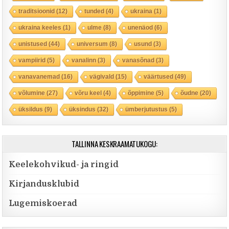
traditsioonid
(12)
tunded
(4)
ukraina
(1)
ukraina keeles
(1)
ulme
(8)
unenäod
(6)
unistused
(44)
universum
(8)
usund
(3)
vampiirid
(5)
vanalinn
(3)
vanasõnad
(3)
vanavanemad
(16)
vägivald
(15)
väärtused
(49)
võlumine
(27)
võru keel
(4)
õppimine
(5)
õudne
(20)
üksildus
(9)
üksindus
(32)
ümberjutustus
(5)
TALLINNA KESKRAAMATUKOGU:
Keelekohvikud- ja ringid
Kirjandusklubid
Lugemiskoerad