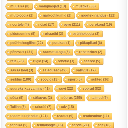
muusika
(8)
mänguasjad
(13)
müstika
(38)
mütoloogia
(2)
narkootikumid
(2)
noortekirjandus
(112)
noortele
(4)
nõiad
(17)
pere
(211)
perekond
(19)
pidutsemine
(5)
piraadid
(2)
psühholoogia
(3)
psühholoogiline
(22)
putukad
(1)
päkapikud
(6)
põnevus
(131)
raamatukogu
(5)
rahatarkus
(2)
reis
(26)
riigid
(14)
robotid
(3)
saared
(5)
saksa keel
(3)
saladused
(49)
sallivus
(17)
seiklus
(180)
soovid
(13)
sport
(5)
suhted
(36)
suureks kasvamine
(41)
suvi
(22)
sõbrad
(82)
sõda
(5)
sõltuvus
(2)
sõprus
(255)
taimed
(5)
Tallinn
(6)
talutöö
(7)
talv
(15)
teadmiskirjandus
(121)
teadus
(9)
teadusulme
(11)
tehnika
(5)
tehnoloogia
(16)
tervis
(21)
toit
(18)