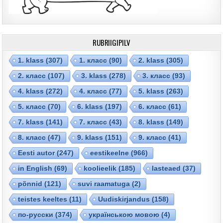
RUBRIIGIPILV
1. klass
(307)
1. класс
(90)
2. klass
(305)
2. класс
(107)
3. klass
(278)
3. класс
(93)
4. klass
(272)
4. класс
(77)
5. klass
(263)
5. класс
(70)
6. klass
(197)
6. класс
(61)
7. klass
(141)
7. класс
(43)
8. klass
(149)
8. класс
(47)
9. klass
(151)
9. класс
(41)
Eesti autor
(247)
eestikeelne
(966)
in English
(69)
koolieelik
(185)
lasteaed
(37)
põnnid
(121)
suvi raamatuga
(2)
teistes keeltes
(11)
Uudiskirjandus
(158)
по-русски
(374)
українською мовою
(4)