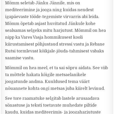
Mõmm seletab Jänku Jännile, mis on
mediteerimine ja jooga ning kuidas nendest
igapäevaste tööde-tegemiste virvarris abi leida.
Mõmm õpetab asjast huvitatud Jänkule kohe
sealsamas selgeks mitu harjutust. Mõmmil on hea
nipp ka Vares Vasja hommikusest kooli
kiirustamisest põhjustaud stressi vastu ja Rebane
Rutsi tormlevast kõikjale-jõuda-tahmisest vabaks
saamise vastu.
Mõmmil on hea meel, et ta sai sõpru aidata. See viib
ta mõttele hakata kõigile metsaelanikele
joogatunde andma. Kuuldused tema väärt
nõuannete kohta ongi metsas juba kiirelt levinud.
See tore raamatuke selgitab lastele arusaadava
sõnastuse ja teksti toetavate muhedate piltide
kaudu, kuidas mediteerimis- ja joogaharjutuste