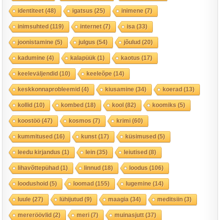
identiteet
(48)
igatsus
(25)
inimene
(7)
inimsuhted
(119)
internet
(7)
isa
(33)
joonistamine
(5)
julgus
(54)
jõulud
(20)
kadumine
(4)
kalapüük
(1)
kaotus
(17)
keeleväljendid
(10)
keeleõpe
(14)
keskkonnaprobleemid
(4)
kiusamine
(34)
koerad
(13)
kollid
(10)
kombed
(18)
kool
(82)
koomiks
(5)
koostöö
(47)
kosmos
(7)
krimi
(60)
kummitused
(16)
kunst
(17)
küsimused
(5)
leedu kirjandus
(1)
lein
(35)
leiutised
(8)
lihavõttepühad
(1)
linnud
(18)
loodus
(106)
loodushoid
(5)
loomad
(155)
lugemine
(14)
luule
(27)
lühijutud
(9)
maagia
(34)
meditsiin
(3)
mereröövlid
(2)
meri
(7)
muinasjutt
(37)