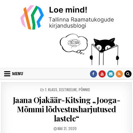
Skip to content
MENU
POSTED IN
1. KLASS
,
EESTIKEELNE
,
PÕNNID
Jaana Ojakäär-Kitsing „Jooga-
Mõmmi lõdvestusharjutused
lastele“
PUBLISHED DATE:
MAI 31, 2020