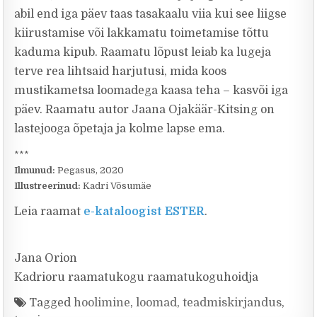
abil end iga päev taas tasakaalu viia kui see liigse
kiirustamise või lakkamatu toimetamise tõttu
kaduma kipub. Raamatu lõpust leiab ka lugeja
terve rea lihtsaid harjutusi, mida koos
mustikametsa loomadega kaasa teha – kasvõi iga
päev. Raamatu autor Jaana Ojakäär-Kitsing on
lastejooga õpetaja ja kolme lapse ema.
***
Ilmunud:
Pegasus, 2020
Illustreerinud:
Kadri Võsumäe
Leia raamat
e-kataloogist ESTER
.
Jana Orion
Kadrioru raamatukogu raamatukoguhoidja
Tagged
hoolimine
,
loomad
,
teadmiskirjandus
,