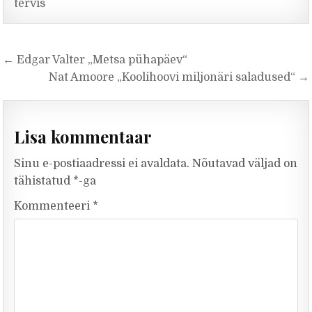
tervis
Navigeerimine
← Edgar Valter „Metsa pühapäev“
Nat Amoore „Koolihoovi miljonäri saladused“ →
Lisa kommentaar
Sinu e-postiaadressi ei avaldata.
Nõutavad väljad on
tähistatud
*
-ga
Kommenteeri
*