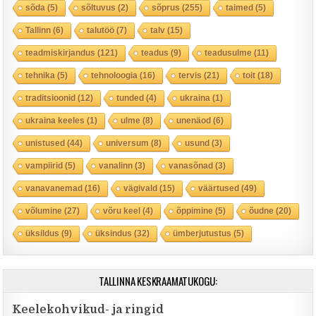
sõda
(5)
sõltuvus
(2)
sõprus
(255)
taimed
(5)
Tallinn
(6)
talutöö
(7)
talv
(15)
teadmiskirjandus
(121)
teadus
(9)
teadusulme
(11)
tehnika
(5)
tehnoloogia
(16)
tervis
(21)
toit
(18)
traditsioonid
(12)
tunded
(4)
ukraina
(1)
ukraina keeles
(1)
ulme
(8)
unenäod
(6)
unistused
(44)
universum
(8)
usund
(3)
vampiirid
(5)
vanalinn
(3)
vanasõnad
(3)
vanavanemad
(16)
vägivald
(15)
väärtused
(49)
võlumine
(27)
võru keel
(4)
õppimine
(5)
õudne
(20)
üksildus
(9)
üksindus
(32)
ümberjutustus
(5)
TALLINNA KESKRAAMATUKOGU:
Keelekohvikud- ja ringid