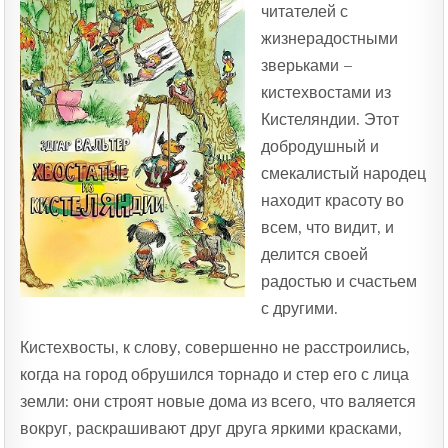
читателей с
жизнерадостными
зверьками –
кистехвостами из
Кистеляндии. Этот
добродушный и
смекалистый народец
находит красоту во
всем, что видит, и
делится своей
радостью и счастьем
с другими.
Кистехвосты, к слову, совершенно не расстроились,
когда на город обрушился торнадо и стер его с лица
земли: они строят новые дома из всего, что валяется
вокруг, раскрашивают друг друга яркими красками,