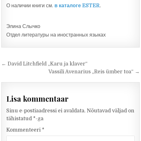
О наличии книги см.
в каталоге ESTER
.
Элина Слычко
Отдел литературы на иностранных языках
Navigeerimine
← David Litchfield „Karu ja klaver“
Vassili Avenarius „Reis ümber toa“ →
Lisa kommentaar
Sinu e-postiaadressi ei avaldata.
Nõutavad väljad on
tähistatud
*
-ga
Kommenteeri
*