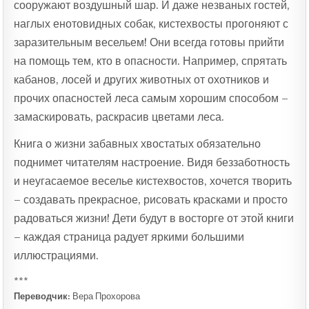
сооружают воздушный шар. И даже незваных гостей,
наглых енотовидных собак, кистехвосты прогоняют с
заразительным весельем! Они всегда готовы прийти
на помощь тем, кто в опасности. Например, спрятать
кабанов, лосей и других животных от охотников и
прочих опасностей леса самым хорошим способом –
замаскировать, раскрасив цветами леса.
Книга о жизни забавных хвостатых обязательно
поднимет читателям настроение. Видя беззаботность
и неугасаемое веселье кистехвостов, хочется творить
– создавать прекрасное, рисовать красками и просто
радоваться жизни! Дети будут в восторге от этой книги
– каждая страница радует яркими большими
иллюстрациями.
***
Переводчик:
Вера Прохорова