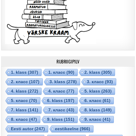
RUBRIIGIPILV
1. klass
(307)
1. класс
(90)
2. klass
(305)
2. класс
(107)
3. klass
(278)
3. класс
(93)
4. klass
(272)
4. класс
(77)
5. klass
(263)
5. класс
(70)
6. klass
(197)
6. класс
(61)
7. klass
(141)
7. класс
(43)
8. klass
(149)
8. класс
(47)
9. klass
(151)
9. класс
(41)
Eesti autor
(247)
eestikeelne
(966)