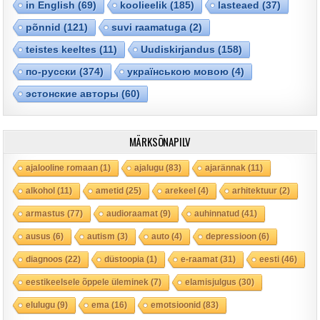
in English
(69)
koolieelik
(185)
lasteaed
(37)
põnnid
(121)
suvi raamatuga
(2)
teistes keeltes
(11)
Uudiskirjandus
(158)
по-русски
(374)
українською мовою
(4)
эстонские авторы
(60)
MÄRKSÕNAPILV
ajalooline romaan
(1)
ajalugu
(83)
ajarännak
(11)
alkohol
(11)
ametid
(25)
arekeel
(4)
arhitektuur
(2)
armastus
(77)
audioraamat
(9)
auhinnatud
(41)
ausus
(6)
autism
(3)
auto
(4)
depressioon
(6)
diagnoos
(22)
düstoopia
(1)
e-raamat
(31)
eesti
(46)
eestikeelsele õppele üleminek
(7)
elamisjulgus
(30)
elulugu
(9)
ema
(16)
emotsioonid
(83)