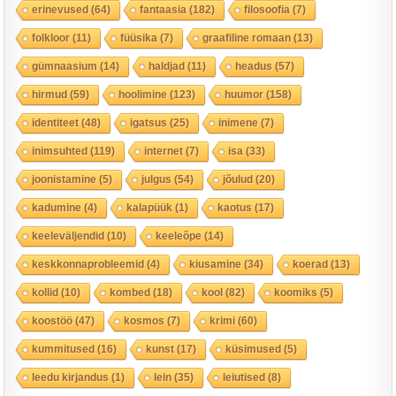
erinevused
(64)
fantaasia
(182)
filosoofia
(7)
folkloor
(11)
füüsika
(7)
graafiline romaan
(13)
gümnaasium
(14)
haldjad
(11)
headus
(57)
hirmud
(59)
hoolimine
(123)
huumor
(158)
identiteet
(48)
igatsus
(25)
inimene
(7)
inimsuhted
(119)
internet
(7)
isa
(33)
joonistamine
(5)
julgus
(54)
jõulud
(20)
kadumine
(4)
kalapüük
(1)
kaotus
(17)
keeleväljendid
(10)
keeleõpe
(14)
keskkonnaprobleemid
(4)
kiusamine
(34)
koerad
(13)
kollid
(10)
kombed
(18)
kool
(82)
koomiks
(5)
koostöö
(47)
kosmos
(7)
krimi
(60)
kummitused
(16)
kunst
(17)
küsimused
(5)
leedu kirjandus
(1)
lein
(35)
leiutised
(8)