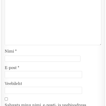
Nimi
*
E-post
*
Veebileht
Salvesta minu nimi, e-posti- ja veebiaadress