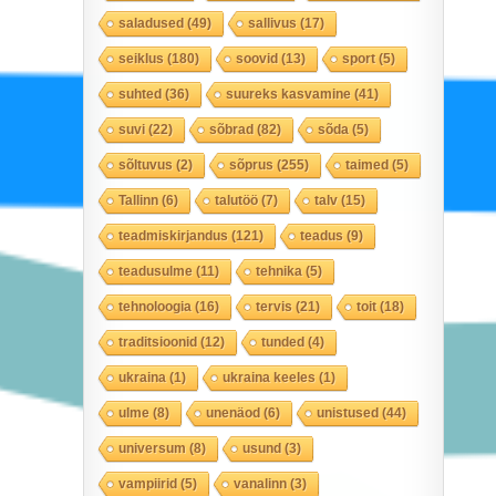
saladused
(49)
sallivus
(17)
seiklus
(180)
soovid
(13)
sport
(5)
suhted
(36)
suureks kasvamine
(41)
suvi
(22)
sõbrad
(82)
sõda
(5)
sõltuvus
(2)
sõprus
(255)
taimed
(5)
Tallinn
(6)
talutöö
(7)
talv
(15)
teadmiskirjandus
(121)
teadus
(9)
teadusulme
(11)
tehnika
(5)
tehnoloogia
(16)
tervis
(21)
toit
(18)
traditsioonid
(12)
tunded
(4)
ukraina
(1)
ukraina keeles
(1)
ulme
(8)
unenäod
(6)
unistused
(44)
universum
(8)
usund
(3)
vampiirid
(5)
vanalinn
(3)