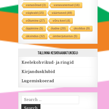
vanasõnad
(3)
vanavanemad
(16)
vägivald
(15)
väärtused
(49)
võlumine
(27)
võru keel
(4)
õppimine
(5)
õudne
(20)
üksildus
(9)
üksindus
(32)
ümberjutustus
(5)
TALLINNA KESKRAAMATUKOGU:
Keelekohvikud- ja ringid
Kirjandusklubid
Lugemiskoerad
Search for: