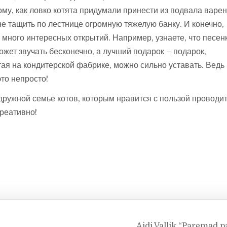
ому, как ловко котята придумали принести из подвала варен
не тащить по лестнице огромную тяжелую банку. И конечно,
 много интересных открытий. Например, узнаете, что песен
жет звучать бесконечно, а лучший подарок – подарок,
тая на кондитерской фабрике, можно сильно уставать. Ведь
то непросто!
дружной семье котов, которым нравится с пользой проводи
креативно!
Aidi Vallik “Paremad p