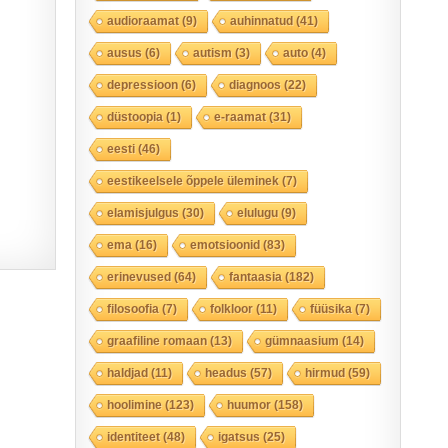
audioraamat
(9)
auhinnatud
(41)
ausus
(6)
autism
(3)
auto
(4)
depressioon
(6)
diagnoos
(22)
düstoopia
(1)
e-raamat
(31)
eesti
(46)
eestikeelsele õppele üleminek
(7)
elamisjulgus
(30)
elulugu
(9)
ema
(16)
emotsioonid
(83)
erinevused
(64)
fantaasia
(182)
filosoofia
(7)
folkloor
(11)
füüsika
(7)
graafiline romaan
(13)
gümnaasium
(14)
haldjad
(11)
headus
(57)
hirmud
(59)
hoolimine
(123)
huumor
(158)
identiteet
(48)
igatsus
(25)