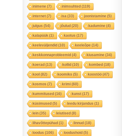
inimene
(7)
inimsuhted
(119)
internet
(7)
isa
(33)
joonistamine
(5)
julgus
(54)
jõulud
(20)
kadumine
(4)
kalapüük
(1)
kaotus
(17)
keeleväljendid
(10)
keeleõpe
(14)
keskkonnaprobleemid
(4)
kiusamine
(34)
koerad
(13)
kollid
(10)
kombed
(18)
kool
(82)
koomiks
(5)
koostöö
(47)
kosmos
(7)
krimi
(60)
kummitused
(16)
kunst
(17)
küsimused
(5)
leedu kirjandus
(1)
lein
(35)
leiutised
(8)
lihavõttepühad
(1)
linnud
(18)
loodus
(106)
loodushoid
(5)