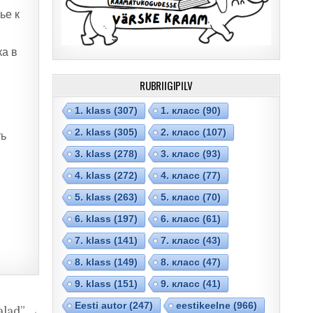
ье к
ка в
RUBRIIGIPILV
1. klass
(307)
1. класс
(90)
2. klass
(305)
2. класс
(107)
ть
3. klass
(278)
3. класс
(93)
4. klass
(272)
4. класс
(77)
5. klass
(263)
5. класс
(70)
6. klass
(197)
6. класс
(61)
7. klass
(141)
7. класс
(43)
8. klass
(149)
8. класс
(47)
9. klass
(151)
9. класс
(41)
Eesti autor
(247)
eestikeelne
(966)
alad” →