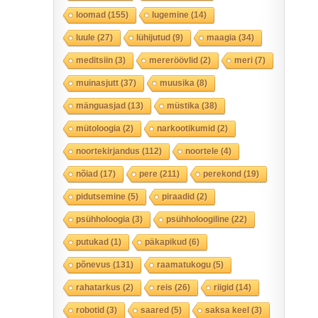
loomad
(155)
lugemine
(14)
luule
(27)
lühijutud
(9)
maagia
(34)
meditsiin
(3)
mereröövlid
(2)
meri
(7)
muinasjutt
(37)
muusika
(8)
mänguasjad
(13)
müstika
(38)
mütoloogia
(2)
narkootikumid
(2)
noortekirjandus
(112)
noortele
(4)
nõiad
(17)
pere
(211)
perekond
(19)
pidutsemine
(5)
piraadid
(2)
psühholoogia
(3)
psühholoogiline
(22)
putukad
(1)
päkapikud
(6)
põnevus
(131)
raamatukogu
(5)
rahatarkus
(2)
reis
(26)
riigid
(14)
robotid
(3)
saared
(5)
saksa keel
(3)