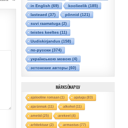
in English
(69)
koolieelik
(185)
lasteaed
(37)
põnnid
(121)
suvi raamatuga
(2)
teistes keeltes
(11)
Uudiskirjandus
(158)
по-русски
(374)
українською мовою
(4)
эстонские авторы
(60)
MÄRKSÕNAPILV
ajalooline romaan
(1)
ajalugu
(83)
ajarännak
(11)
alkohol
(11)
ametid
(25)
arekeel
(4)
arhitektuur
(2)
armastus
(77)