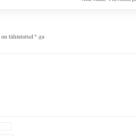
 on tähistatud
*
-ga