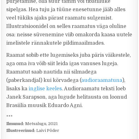
purjetamise, olla suur tamm või tibatilluke
sipelgas. Hea tuju ja tüüne enesetunne jääb alles
veel tükiks ajaks pärast raamatu sulgemist.
Illustratsioonidel on selles raamatus väga oluline
osa: neisse süvenemine viib omakorda kaasa uutele
imelistele rännakutele pildimaailmades.
Raamat sobib ette lugemiseks juba päris väikestele,
aga oma iva võib siit leida igas vanuses lugeja.
Raamatut saab nautida nii silmadega
(paberkandjal) kui kõrvadega (
audioraamatuna
),
lisaks ka
inglise keeles
. Audioraamatu teksti loeb
Janek Sarapson, aga lugude helitausta on loonud
Brasiilia muusik Eduardo Agni.
***
Ilmunud:
Metsalugu, 2021
Illustreerinud:
Laivi Põder