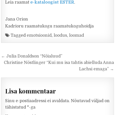
Leia raamat
e-kataloogist ESTER
.
Jana Orion
Kadrioru raamatukogu raamatukoguhoidja
Tagged
emotsioonid
,
loodus
,
loomad
Navigeerimine
← Julia Donaldson “Nõialuud”
Christine Nöstlinger “Kui mu isa tahtis abielluda Anna
Lachsi emaga” →
Lisa kommentaar
Sinu e-postiaadressi ei avaldata.
Nõutavad väljad on
tähistatud
*
-ga