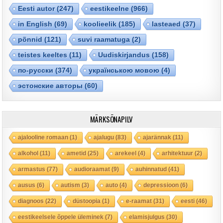
Eesti autor
(247)
eestikeelne
(966)
in English
(69)
koolieelik
(185)
lasteaed
(37)
põnnid
(121)
suvi raamatuga
(2)
teistes keeltes
(11)
Uudiskirjandus
(158)
по-русски
(374)
українською мовою
(4)
эстонские авторы
(60)
MÄRKSÕNAPILV
ajalooline romaan
(1)
ajalugu
(83)
ajarännak
(11)
alkohol
(11)
ametid
(25)
arekeel
(4)
arhitektuur
(2)
armastus
(77)
audioraamat
(9)
auhinnatud
(41)
ausus
(6)
autism
(3)
auto
(4)
depressioon
(6)
diagnoos
(22)
düstoopia
(1)
e-raamat
(31)
eesti
(46)
eestikeelsele õppele üleminek
(7)
elamisjulgus
(30)