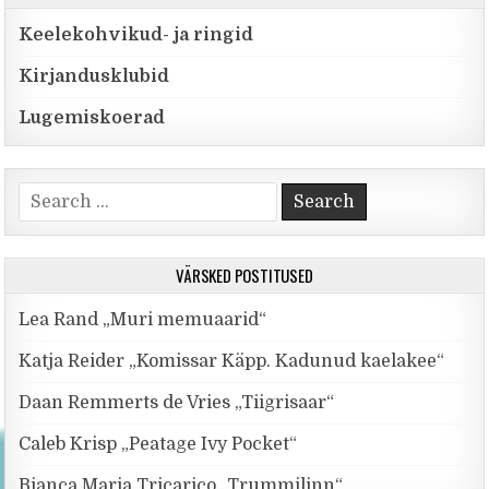
Keelekohvikud- ja ringid
Kirjandusklubid
Lugemiskoerad
Search for:
VÄRSKED POSTITUSED
Lea Rand „Muri memuaarid“
Katja Reider „Komissar Käpp. Kadunud kaelakee“
Daan Remmerts de Vries „Tiigrisaar“
Caleb Krisp „Peatage Ivy Pocket“
Bianca Maria Tricarico „Trummilinn“