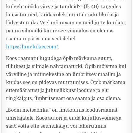
kulgeb mööda värve ja tundeid?“ (lk 40). Lugedes
lausa tunned, kuidas olek muutub rahulikuks ja
lõdvestunuks. Veel mõnusam on neid jutte kuulata,
panna silmadki kinni: see võimalus on olemas
raamatu päris oma veebilehel
https://lunelukas.com/
.
Koos raamatu lugudega õpib märkama suurt,
tillukest ja silmale nähtamatutki. Õpib mõistma kui
värviline ja mitmekesine on ümbritsev maailm ja
kuidas see on pidevas muutumises. Õpib märkama
ettemääratust ja juhuslikkust looduse ja elu
ringkäigus, ümbritsevast osa saama ja osa olema.
„Sõõm metsaõhku“ on imekaunis loodusraamat
unistajatele. Koos autori ja enda kujutlusvõimega
saab võtta ette seenelkäigu või täheruumis