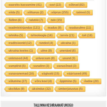
suureks kasvamine
(41)
suvi
(22)
sõbrad
(82)
sõda
(5)
sõltuvus
(2)
sõprus
(255)
taimed
(5)
Tallinn
(6)
talutöö
(7)
talv
(15)
teadmiskirjandus
(121)
teadus
(9)
teadusulme
(11)
tehnika
(5)
tehnoloogia
(16)
tervis
(21)
toit
(18)
traditsioonid
(12)
tunded
(4)
ukraina
(1)
ukraina keeles
(1)
ulme
(8)
unenäod
(6)
unistused
(44)
universum
(8)
usund
(3)
vampiirid
(5)
vanalinn
(3)
vanasõnad
(3)
vanavanemad
(16)
vägivald
(15)
väärtused
(49)
võlumine
(27)
võru keel
(4)
õppimine
(5)
õudne
(20)
üksildus
(9)
üksindus
(32)
ümberjutustus
(5)
TALLINNA KESKRAAMATUKOGU: