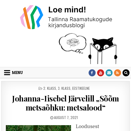
Skip to content
MENU
POSTED IN
2. KLASS
,
3. KLASS
,
EESTIKEELNE
Johanna-Iisebel Järvelill „Sõõm
metsaõhku: metsalood“
PUBLISHED DATE:
AUGUST 7, 2021
Loodusest