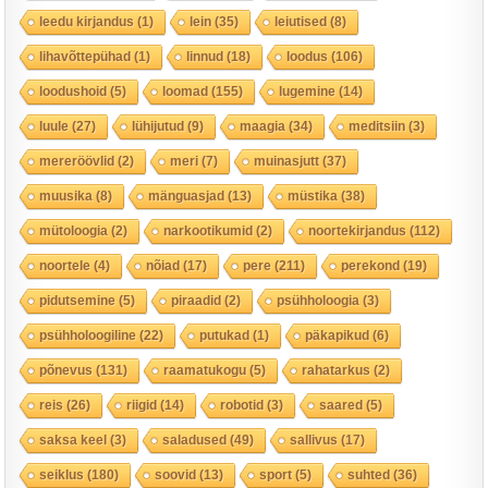
leedu kirjandus
(1)
lein
(35)
leiutised
(8)
lihavõttepühad
(1)
linnud
(18)
loodus
(106)
loodushoid
(5)
loomad
(155)
lugemine
(14)
luule
(27)
lühijutud
(9)
maagia
(34)
meditsiin
(3)
mereröövlid
(2)
meri
(7)
muinasjutt
(37)
muusika
(8)
mänguasjad
(13)
müstika
(38)
mütoloogia
(2)
narkootikumid
(2)
noortekirjandus
(112)
noortele
(4)
nõiad
(17)
pere
(211)
perekond
(19)
pidutsemine
(5)
piraadid
(2)
psühholoogia
(3)
psühholoogiline
(22)
putukad
(1)
päkapikud
(6)
põnevus
(131)
raamatukogu
(5)
rahatarkus
(2)
reis
(26)
riigid
(14)
robotid
(3)
saared
(5)
saksa keel
(3)
saladused
(49)
sallivus
(17)
seiklus
(180)
soovid
(13)
sport
(5)
suhted
(36)