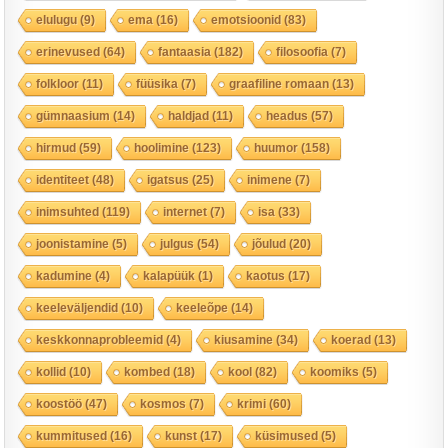
elulugu
(9)
ema
(16)
emotsioonid
(83)
erinevused
(64)
fantaasia
(182)
filosoofia
(7)
folkloor
(11)
füüsika
(7)
graafiline romaan
(13)
gümnaasium
(14)
haldjad
(11)
headus
(57)
hirmud
(59)
hoolimine
(123)
huumor
(158)
identiteet
(48)
igatsus
(25)
inimene
(7)
inimsuhted
(119)
internet
(7)
isa
(33)
joonistamine
(5)
julgus
(54)
jõulud
(20)
kadumine
(4)
kalapüük
(1)
kaotus
(17)
keeleväljendid
(10)
keeleõpe
(14)
keskkonnaprobleemid
(4)
kiusamine
(34)
koerad
(13)
kollid
(10)
kombed
(18)
kool
(82)
koomiks
(5)
koostöö
(47)
kosmos
(7)
krimi
(60)
kummitused
(16)
kunst
(17)
küsimused
(5)