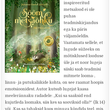
inspireeritud
metsalood ei ole
puhas
teadmiskirjandus
ega ka päris
väljamõeldis.
Vaatamata sellele, et
lugude süžeeks on
mõtisklused looduse
üle ja et noor lugeja
siiski saab teadmisi
mitmete looma-,
linnu- ja putukaliikide kohta, on see raamat hoopis
emotsioonidest. Autor kutsub lugejat kaasa
meelerännaku radadele: „Kui sa saaksid end
kujutleda loomaks, siis kes sa sooviksid olla?“ (lk 14)
või „Kas sa tahaksid koos minuga kõndida teel, mis