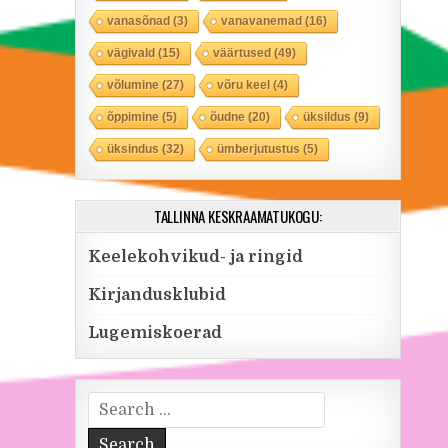
vanasõnad
(3)
vanavanemad
(16)
vägivald
(15)
väärtused
(49)
võlumine
(27)
võru keel
(4)
õppimine
(5)
õudne
(20)
üksildus
(9)
üksindus
(32)
ümberjutustus
(5)
TALLINNA KESKRAAMATUKOGU:
Keelekohvikud- ja ringid
Kirjandusklubid
Lugemiskoerad
Search for: