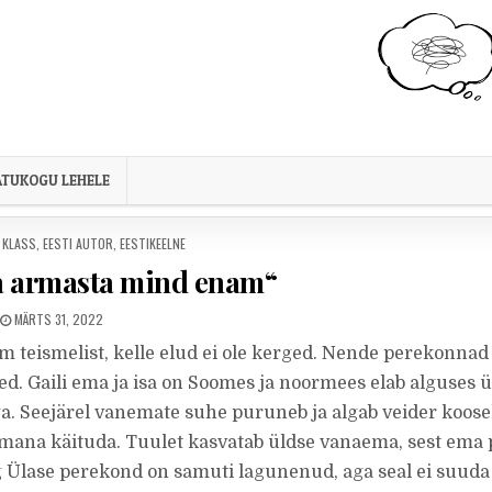
TUKOGU LEHELE
. KLASS
,
EESTI AUTOR
,
EESTIKEELNE
ra armasta mind enam“
PUBLISHED DATE:
MÄRTS 31, 2022
m teismelist, kelle elud ei ole kerged. Nende perekonnad
d. Gaili ema ja isa on Soomes ja noormees elab alguses ü
ga. Seejärel vanemate suhe puruneb ja algab veider koose
mana käituda. Tuulet kasvatab üldse vanaema, sest ema 
g Ülase perekond on samuti lagunenud, aga seal ei suuda 