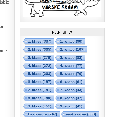
dabki
 on
RUBRIIGIPILV
1. klass
(307)
1. класс
(90)
2. klass
(305)
2. класс
(107)
made
3. klass
(278)
3. класс
(93)
.
4. klass
(272)
4. класс
(77)
t
5. klass
(263)
5. класс
(70)
6. klass
(197)
6. класс
(61)
7. klass
(141)
7. класс
(43)
8. klass
(149)
8. класс
(47)
9. klass
(151)
9. класс
(41)
Eesti autor
(247)
eestikeelne
(966)