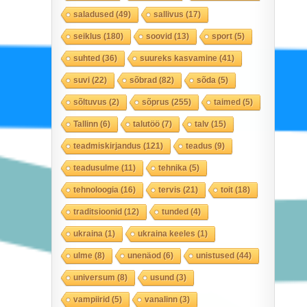
saladused
(49)
sallivus
(17)
seiklus
(180)
soovid
(13)
sport
(5)
suhted
(36)
suureks kasvamine
(41)
suvi
(22)
sõbrad
(82)
sõda
(5)
sõltuvus
(2)
sõprus
(255)
taimed
(5)
Tallinn
(6)
talutöö
(7)
talv
(15)
teadmiskirjandus
(121)
teadus
(9)
teadusulme
(11)
tehnika
(5)
tehnoloogia
(16)
tervis
(21)
toit
(18)
traditsioonid
(12)
tunded
(4)
ukraina
(1)
ukraina keeles
(1)
ulme
(8)
unenäod
(6)
unistused
(44)
universum
(8)
usund
(3)
vampiirid
(5)
vanalinn
(3)