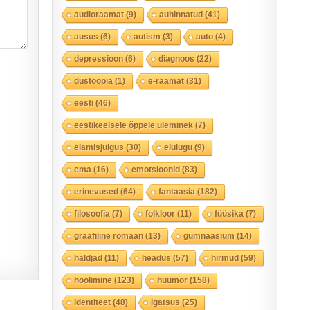
audioraamat
(9)
auhinnatud
(41)
ausus
(6)
autism
(3)
auto
(4)
depressioon
(6)
diagnoos
(22)
düstoopia
(1)
e-raamat
(31)
eesti
(46)
eestikeelsele õppele üleminek
(7)
elamisjulgus
(30)
elulugu
(9)
ema
(16)
emotsioonid
(83)
erinevused
(64)
fantaasia
(182)
filosoofia
(7)
folkloor
(11)
füüsika
(7)
graafiline romaan
(13)
gümnaasium
(14)
haldjad
(11)
headus
(57)
hirmud
(59)
hoolimine
(123)
huumor
(158)
identiteet
(48)
igatsus
(25)