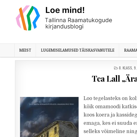
Skip to content
MEIST
LUGEMISELAMUSED TÄISKASVANUTELE
RAAMA
POSTED IN
8. KLASS
,
9
Tea Lall „Ä
Loo tegelasteks on kol
kõik omamoodi katkise
koos koera ja kasside
emaga, kes ei suuda e
selleks võimeline nin