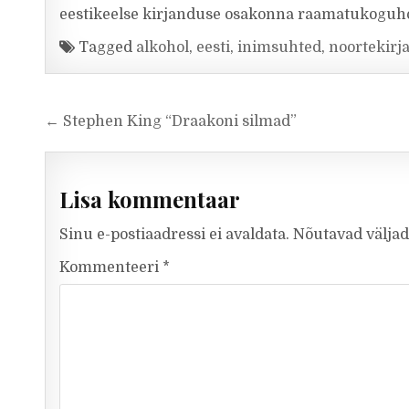
eestikeelse kirjanduse osakonna raamatukoguh
Tagged
alkohol
,
eesti
,
inimsuhted
,
noortekirj
Navigeerimine
← Stephen King “Draakoni silmad”
Lisa kommentaar
Sinu e-postiaadressi ei avaldata.
Nõutavad väljad
Kommenteeri
*