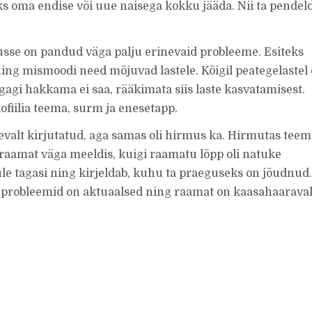
ks oma endise või uue naisega kokku jääda. Nii ta pendel
sse on pandud väga palju erinevaid probleeme. Esiteks
ing mismoodi need mõjuvad lastele. Kõigil peategelastel
agi hakkama ei saa, rääkimata siis laste kasvatamisest.
dofiilia teema, surm ja enesetapp.
nevalt kirjutatud, aga samas oli hirmus ka. Hirmutas tee
raamat väga meeldis, kuigi raamatu lõpp oli natuke
ule tagasi ning kirjeldab, kuhu ta praeguseks on jõudnud
t probleemid on aktuaalsed ning raamat on kaasahaaraval