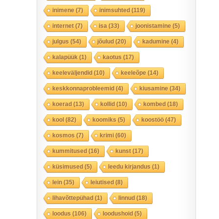
inimene
(7)
inimsuhted
(119)
internet
(7)
isa
(33)
joonistamine
(5)
julgus
(54)
jõulud
(20)
kadumine
(4)
kalapüük
(1)
kaotus
(17)
keeleväljendid
(10)
keeleõpe
(14)
keskkonnaprobleemid
(4)
kiusamine
(34)
koerad
(13)
kollid
(10)
kombed
(18)
kool
(82)
koomiks
(5)
koostöö
(47)
kosmos
(7)
krimi
(60)
kummitused
(16)
kunst
(17)
küsimused
(5)
leedu kirjandus
(1)
lein
(35)
leiutised
(8)
lihavõttepühad
(1)
linnud
(18)
loodus
(106)
loodushoid
(5)