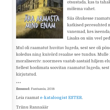
otsustada, kas ta taha
mõlema vahet.
Siia õhukesse raamatu
katkised peresuhted n
vanemad, kes iseendag
Lisaks on siin veel pe
Mul oli raamatut huvitav lugeda, sest see oli põ
koledus ning kuivõrd reaalne see tundus. Mulle 
moraliseeriv: noormees vaatab aastaid hiljem el
Sellest hoolimata soovitan raamatut lugeda, ses
kirjutatud.
***
Ilmunud:
Fantaasia, 2016
Leia raamat
e-kataloogist ESTER
.
Triinu Rannaäär