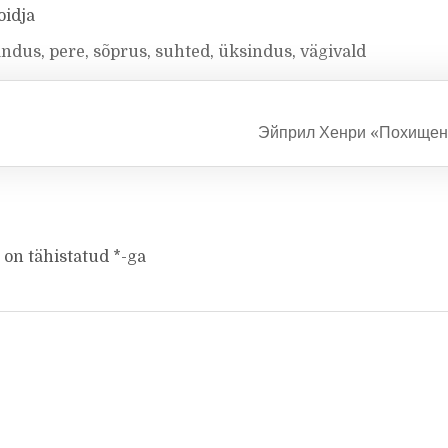
oidja
andus
,
pere
,
sõprus
,
suhted
,
üksindus
,
vägivald
Эйприл Хенри «Похище
 on tähistatud
*
-ga