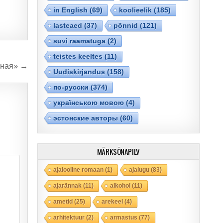
in English
(69)
koolieelik
(185)
lasteaed
(37)
põnnid
(121)
suvi raamatuga
(2)
teistes keeltes
(11)
нная» →
Uudiskirjandus
(158)
по-русски
(374)
українською мовою
(4)
эстонские авторы
(60)
MÄRKSÕNAPILV
ajalooline romaan
(1)
ajalugu
(83)
ajarännak
(11)
alkohol
(11)
ametid
(25)
arekeel
(4)
arhitektuur
(2)
armastus
(77)