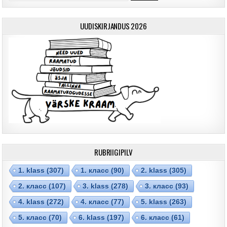
UUDISKIRJANDUS 2026
RUBRIIGIPILV
1. klass
(307)
1. класс
(90)
2. klass
(305)
2. класс
(107)
3. klass
(278)
3. класс
(93)
4. klass
(272)
4. класс
(77)
5. klass
(263)
5. класс
(70)
6. klass
(197)
6. класс
(61)