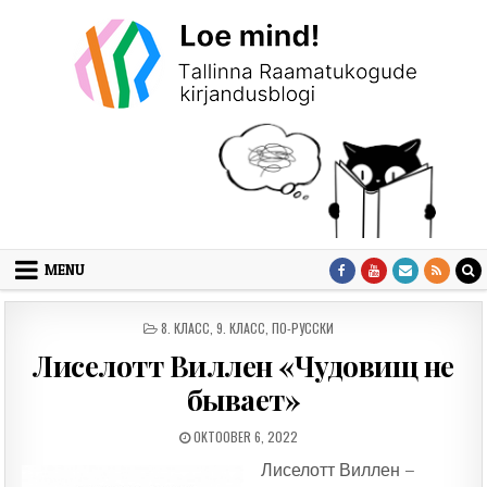
Skip to content
MENU
POSTED IN
8. КЛАСС
,
9. КЛАСС
,
ПО-РУССКИ
Лиселотт Виллен «Чудовищ не
бывает»
PUBLISHED DATE:
OKTOOBER 6, 2022
Лиселотт Виллен –