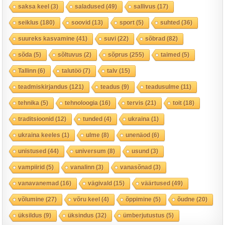
saksa keel
(3)
saladused
(49)
sallivus
(17)
seiklus
(180)
soovid
(13)
sport
(5)
suhted
(36)
suureks kasvamine
(41)
suvi
(22)
sõbrad
(82)
sõda
(5)
sõltuvus
(2)
sõprus
(255)
taimed
(5)
Tallinn
(6)
talutöö
(7)
talv
(15)
teadmiskirjandus
(121)
teadus
(9)
teadusulme
(11)
tehnika
(5)
tehnoloogia
(16)
tervis
(21)
toit
(18)
traditsioonid
(12)
tunded
(4)
ukraina
(1)
ukraina keeles
(1)
ulme
(8)
unenäod
(6)
unistused
(44)
universum
(8)
usund
(3)
vampiirid
(5)
vanalinn
(3)
vanasõnad
(3)
vanavanemad
(16)
vägivald
(15)
väärtused
(49)
võlumine
(27)
võru keel
(4)
õppimine
(5)
õudne
(20)
üksildus
(9)
üksindus
(32)
ümberjutustus
(5)