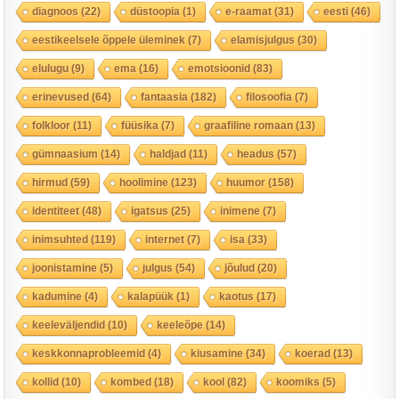
diagnoos
(22)
düstoopia
(1)
e-raamat
(31)
eesti
(46)
eestikeelsele õppele üleminek
(7)
elamisjulgus
(30)
elulugu
(9)
ema
(16)
emotsioonid
(83)
erinevused
(64)
fantaasia
(182)
filosoofia
(7)
folkloor
(11)
füüsika
(7)
graafiline romaan
(13)
gümnaasium
(14)
haldjad
(11)
headus
(57)
hirmud
(59)
hoolimine
(123)
huumor
(158)
identiteet
(48)
igatsus
(25)
inimene
(7)
inimsuhted
(119)
internet
(7)
isa
(33)
joonistamine
(5)
julgus
(54)
jõulud
(20)
kadumine
(4)
kalapüük
(1)
kaotus
(17)
keeleväljendid
(10)
keeleõpe
(14)
keskkonnaprobleemid
(4)
kiusamine
(34)
koerad
(13)
kollid
(10)
kombed
(18)
kool
(82)
koomiks
(5)