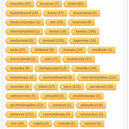
koostöö
(47)
kosmos
(7)
krimi
(60)
kummitused
(16)
kunst
(17)
küsimused
(5)
leedu kirjandus
(1)
lein
(35)
leiutised
(8)
lihavõttepühad
(1)
linnud
(18)
loodus
(106)
loodushoid
(5)
loomad
(155)
lugemine
(14)
luule
(27)
lühijutud
(9)
maagia
(34)
meditsiin
(3)
mereröövlid
(2)
meri
(7)
muinasjutt
(37)
muusika
(8)
mänguasjad
(13)
müstika
(38)
mütoloogia
(2)
narkootikumid
(2)
noortekirjandus
(112)
noortele
(4)
nõiad
(17)
pere
(211)
perekond
(19)
pidutsemine
(5)
piraadid
(2)
psühholoogia
(3)
psühholoogiline
(22)
putukad
(1)
päkapikud
(6)
põnevus
(131)
raamatukogu
(5)
rahatarkus
(2)
reis
(26)
riigid
(14)
robotid
(3)
saared
(5)