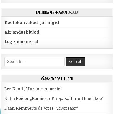
TALLINNA KESKRAAMATUKOGU:
Keelekohvikud- ja ringid
Kirjandusklubid
Lugemiskoerad
Search for:
VÄRSKED POSTITUSED
Lea Rand „Muri memuaarid“
Katja Reider „Komissar Käpp. Kadunud kaelakee“
Daan Remmerts de Vries „Tiigrisaar“