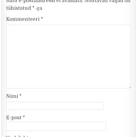
Sinu e-postiaadressi ei avaldata.
Nõutavad väljad on
tähistatud
*
-ga
Kommenteeri
*
Nimi
*
E-post
*