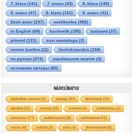
7. klass
(141)
7. класс
(43)
8. klass
(149)
8. класс
(47)
9. klass
(151)
9. класс
(41)
Eesti autor
(247)
eestikeelne
(966)
in English
(69)
koolieelik
(185)
lasteaed
(37)
põnnid
(121)
suvi raamatuga
(2)
teistes keeltes
(11)
Uudiskirjandus
(158)
по-русски
(374)
українською мовою
(4)
эстонские авторы
(60)
MÄRKSÕNAPILV
ajalooline romaan
(1)
ajalugu
(83)
ajarännak
(11)
alkohol
(11)
ametid
(25)
arekeel
(4)
arhitektuur
(2)
armastus
(77)
audioraamat
(9)
auhinnatud
(41)
ausus
(6)
autism
(3)
auto
(4)
depressioon
(6)