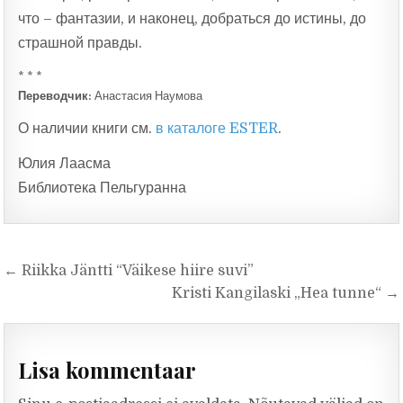
что – фантазии, и наконец, добраться до истины, до
страшной правды.
* * *
Переводчик:
Анастасия Наумова
О наличии книги см.
в каталоге ESTER
.
Юлия Лаасма
Библиотека Пельгуранна
Navigeerimine
← Riikka Jäntti “Väikese hiire suvi”
Kristi Kangilaski „Hea tunne“ →
Lisa kommentaar