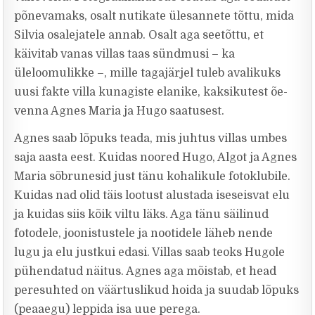
põnevamaks, osalt nutikate ülesannete tõttu, mida
Silvia osalejatele annab. Osalt aga seetõttu, et
käivitab vanas villas taas sündmusi – ka
üleloomulikke –, mille tagajärjel tuleb avalikuks
uusi fakte villa kunagiste elanike, kaksikutest õe-
venna Agnes Maria ja Hugo saatusest.
Agnes saab lõpuks teada, mis juhtus villas umbes
saja aasta eest. Kuidas noored Hugo, Algot ja Agnes
Maria sõbrunesid just tänu kohalikule fotoklubile.
Kuidas nad olid täis lootust alustada iseseisvat elu
ja kuidas siis kõik viltu läks. Aga tänu säilinud
fotodele, joonistustele ja nootidele läheb nende
lugu ja elu justkui edasi. Villas saab teoks Hugole
pühendatud näitus. Agnes aga mõistab, et head
peresuhted on väärtuslikud hoida ja suudab lõpuks
(peaaegu) leppida isa uue perega.