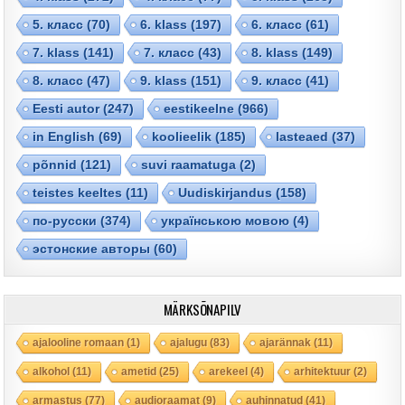
5. класс
(70)
6. klass
(197)
6. класс
(61)
7. klass
(141)
7. класс
(43)
8. klass
(149)
8. класс
(47)
9. klass
(151)
9. класс
(41)
Eesti autor
(247)
eestikeelne
(966)
in English
(69)
koolieelik
(185)
lasteaed
(37)
põnnid
(121)
suvi raamatuga
(2)
teistes keeltes
(11)
Uudiskirjandus
(158)
по-русски
(374)
українською мовою
(4)
эстонские авторы
(60)
MÄRKSÕNAPILV
ajalooline romaan
(1)
ajalugu
(83)
ajarännak
(11)
alkohol
(11)
ametid
(25)
arekeel
(4)
arhitektuur
(2)
armastus
(77)
audioraamat
(9)
auhinnatud
(41)