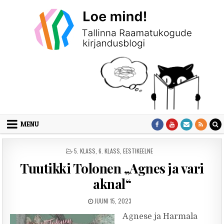
Skip to content
MENU
POSTED IN
5. KLASS
,
6. KLASS
,
EESTIKEELNE
Tuutikki Tolonen „Agnes ja vari
aknal“
PUBLISHED DATE:
JUUNI 15, 2023
Agnese ja Harmala