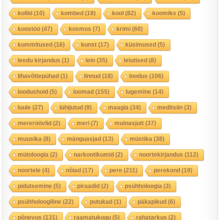
kollid
(10)
kombed
(18)
kool
(82)
koomiks
(5)
koostöö
(47)
kosmos
(7)
krimi
(60)
kummitused
(16)
kunst
(17)
küsimused
(5)
leedu kirjandus
(1)
lein
(35)
leiutised
(8)
lihavõttepühad
(1)
linnud
(18)
loodus
(106)
loodushoid
(5)
loomad
(155)
lugemine
(14)
luule
(27)
lühijutud
(9)
maagia
(34)
meditsiin
(3)
mereröövlid
(2)
meri
(7)
muinasjutt
(37)
muusika
(8)
mänguasjad
(13)
müstika
(38)
mütoloogia
(2)
narkootikumid
(2)
noortekirjandus
(112)
noortele
(4)
nõiad
(17)
pere
(211)
perekond
(19)
pidutsemine
(5)
piraadid
(2)
psühholoogia
(3)
psühholoogiline
(22)
putukad
(1)
päkapikud
(6)
põnevus
(131)
raamatukogu
(5)
rahatarkus
(2)