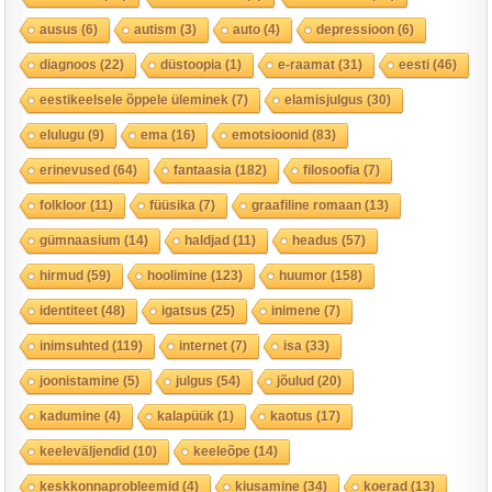
ausus
(6)
autism
(3)
auto
(4)
depressioon
(6)
diagnoos
(22)
düstoopia
(1)
e-raamat
(31)
eesti
(46)
eestikeelsele õppele üleminek
(7)
elamisjulgus
(30)
elulugu
(9)
ema
(16)
emotsioonid
(83)
erinevused
(64)
fantaasia
(182)
filosoofia
(7)
folkloor
(11)
füüsika
(7)
graafiline romaan
(13)
gümnaasium
(14)
haldjad
(11)
headus
(57)
hirmud
(59)
hoolimine
(123)
huumor
(158)
identiteet
(48)
igatsus
(25)
inimene
(7)
inimsuhted
(119)
internet
(7)
isa
(33)
joonistamine
(5)
julgus
(54)
jõulud
(20)
kadumine
(4)
kalapüük
(1)
kaotus
(17)
keeleväljendid
(10)
keeleõpe
(14)
keskkonnaprobleemid
(4)
kiusamine
(34)
koerad
(13)