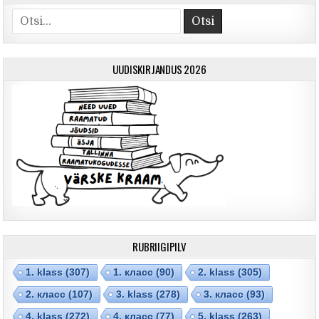
Otsi
UUDISKIRJANDUS 2026
RUBRIIGIPILV
1. klass
(307)
1. класс
(90)
2. klass
(305)
2. класс
(107)
3. klass
(278)
3. класс
(93)
4. klass
(272)
4. класс
(77)
5. klass
(263)