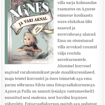
villa sarja kolmandas
raamatus on Agnese
esimene kooliaasta
uues elukohas läbi
saanud ja
suvevaheaeg alanud.
Ema on otsustanud
villa arvukad ruumid
välja rentida
suvekursustele.
Alumisel korrusel
sagivad varahommikust peale maalikursuslased,
maja teistel korrustel ja õues toimetab aga ema
parim sõbranna Silvia oma fotograafiakursusega.
Agnes ja Pulla on samuti (esialgu vastumeelselt)
sunnitud seal osalema, sest huvilisi kogunes
vähevõitu. Fotograafiakursus osutub aga oodatust