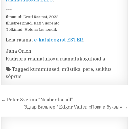
raamatukogus ELLU
.
***
Ilmunud:
Eesti Raamat, 2022
Illustreerinud:
Kati Vuorento
Tõlkinud:
Helena Lemendik
Leia raamat
e-kataloogist ESTER
.
Jana Orion
Kadrioru raamatukogu raamatukoguhoidja
Tagged
kummitused
,
müstika
,
pere
,
seiklus
,
sõprus
Navigeerimine
← Peter Svetina “Naaber lae all”
Эдгар Вальтер / Edgar Valter «Поки и буквы» →