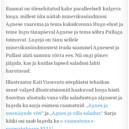
Raamat on ülesehitatud kahe paralleelselt kulgeva
looga, millest üks näitab minevikusündmusi
Agnese vaarema ja tema kaksikvenna Hugo elust ja
teine lugu tänapäeval Agnese ja tema sõbra Pullaga
toimuvat. Lugeja on tänu sellele
minevikusündmustest teada saamisel Agnesest ja
Pullast alati sammu võrra ees. Nii ongi põnev
jälgida, kas ja kuidas lapsed saladusi lahti
harutavad.
Illustraator Kati Vuorento söepliiatsi tehnikas
must-valged illustratsioonid haakuvad looga hästi.
Soovitan alustada vana villa saladustega algusest ja
lugeda ka sarja esimesi raamatuid: „
Agnes ja
unenägude võti
“ ja „
Agnes ja villa saladus
“. Sarja
kõiki osi saab lugeda ka
e-raamatuna e-