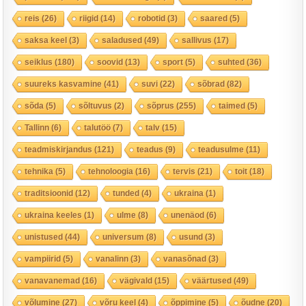
reis
(26)
riigid
(14)
robotid
(3)
saared
(5)
saksa keel
(3)
saladused
(49)
sallivus
(17)
seiklus
(180)
soovid
(13)
sport
(5)
suhted
(36)
suureks kasvamine
(41)
suvi
(22)
sõbrad
(82)
sõda
(5)
sõltuvus
(2)
sõprus
(255)
taimed
(5)
Tallinn
(6)
talutöö
(7)
talv
(15)
teadmiskirjandus
(121)
teadus
(9)
teadusulme
(11)
tehnika
(5)
tehnoloogia
(16)
tervis
(21)
toit
(18)
traditsioonid
(12)
tunded
(4)
ukraina
(1)
ukraina keeles
(1)
ulme
(8)
unenäod
(6)
unistused
(44)
universum
(8)
usund
(3)
vampiirid
(5)
vanalinn
(3)
vanasõnad
(3)
vanavanemad
(16)
vägivald
(15)
väärtused
(49)
võlumine
(27)
võru keel
(4)
õppimine
(5)
õudne
(20)