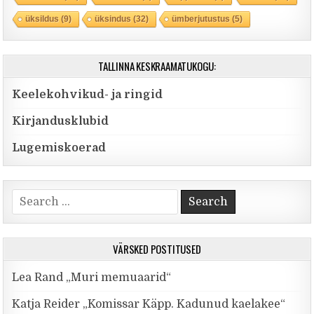
üksildus
(9)
üksindus
(32)
ümberjutustus
(5)
TALLINNA KESKRAAMATUKOGU:
Keelekohvikud- ja ringid
Kirjandusklubid
Lugemiskoerad
Search for:
VÄRSKED POSTITUSED
Lea Rand „Muri memuaarid“
Katja Reider „Komissar Käpp. Kadunud kaelakee“