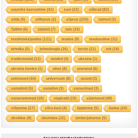
suureks kasvamine
(41)
suvi
(22)
sõbrad
(82)
sõda
(5)
sõltuvus
(2)
sõprus
(255)
taimed
(5)
Tallinn
(6)
talutöö
(7)
talv
(15)
teadmiskirjandus
(121)
teadus
(9)
teadusulme
(11)
tehnika
(5)
tehnoloogia
(16)
tervis
(21)
toit
(18)
traditsioonid
(12)
tunded
(4)
ukraina
(1)
ukraina keeles
(1)
ulme
(8)
unenäod
(6)
unistused
(44)
universum
(8)
usund
(3)
vampiirid
(5)
vanalinn
(3)
vanasõnad
(3)
vanavanemad
(16)
vägivald
(15)
väärtused
(49)
võlumine
(27)
võru keel
(4)
õppimine
(5)
õudne
(20)
üksildus
(9)
üksindus
(32)
ümberjutustus
(5)