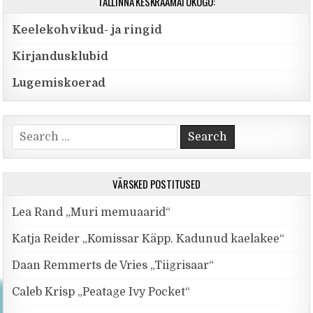
TALLINNA KESKRAAMATUKOGU:
Keelekohvikud- ja ringid
Kirjandusklubid
Lugemiskoerad
Search for:
VÄRSKED POSTITUSED
Lea Rand „Muri memuaarid“
Katja Reider „Komissar Käpp. Kadunud kaelakee“
Daan Remmerts de Vries „Tiigrisaar“
Caleb Krisp „Peatage Ivy Pocket“