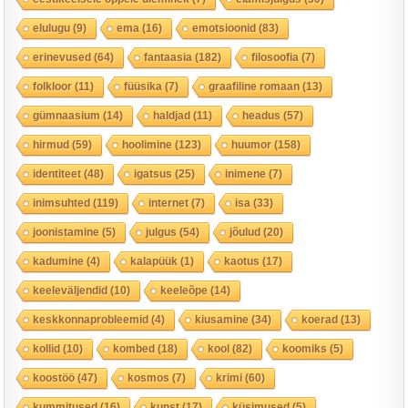
elulugu
(9)
ema
(16)
emotsioonid
(83)
erinevused
(64)
fantaasia
(182)
filosoofia
(7)
folkloor
(11)
füüsika
(7)
graafiline romaan
(13)
gümnaasium
(14)
haldjad
(11)
headus
(57)
hirmud
(59)
hoolimine
(123)
huumor
(158)
identiteet
(48)
igatsus
(25)
inimene
(7)
inimsuhted
(119)
internet
(7)
isa
(33)
joonistamine
(5)
julgus
(54)
jõulud
(20)
kadumine
(4)
kalapüük
(1)
kaotus
(17)
keeleväljendid
(10)
keeleõpe
(14)
keskkonnaprobleemid
(4)
kiusamine
(34)
koerad
(13)
kollid
(10)
kombed
(18)
kool
(82)
koomiks
(5)
koostöö
(47)
kosmos
(7)
krimi
(60)
kummitused
(16)
kunst
(17)
küsimused
(5)