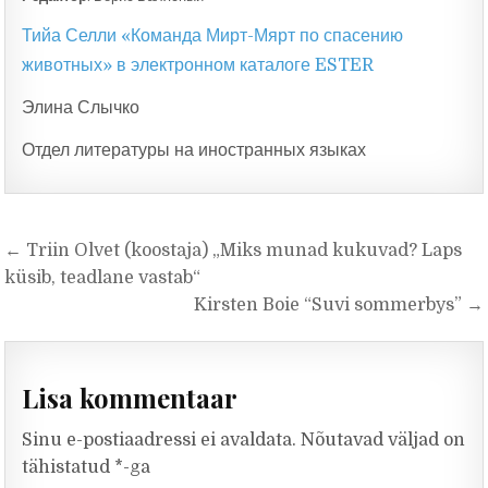
Тийа Селли «Команда Мирт-Мярт по спасению
животных» в электронном каталоге ESTER
Элина Слычко
Отдел литературы на иностранных языках
Navigeerimine
← Triin Olvet (koostaja) „Miks munad kukuvad? Laps
küsib, teadlane vastab“
Kirsten Boie “Suvi sommerbys” →
Lisa kommentaar
Sinu e-postiaadressi ei avaldata.
Nõutavad väljad on
tähistatud
*
-ga