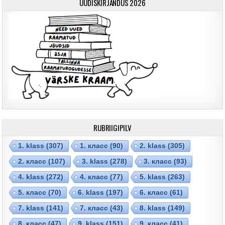
UUDISKIRJANDUS 2026
RUBRIIGIPILV
1. klass
(307)
1. класс
(90)
2. klass
(305)
2. класс
(107)
3. klass
(278)
3. класс
(93)
4. klass
(272)
4. класс
(77)
5. klass
(263)
5. класс
(70)
6. klass
(197)
6. класс
(61)
7. klass
(141)
7. класс
(43)
8. klass
(149)
8. класс
(47)
9. klass
(151)
9. класс
(41)