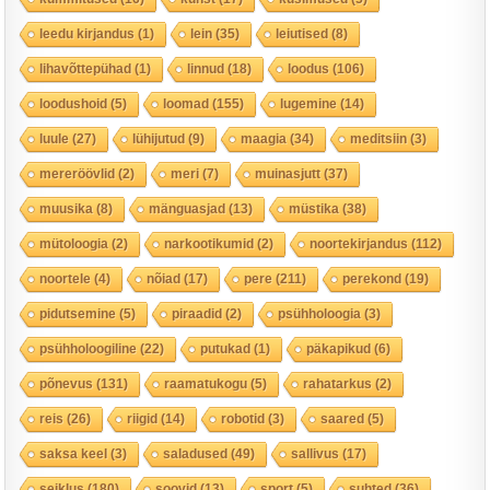
leedu kirjandus
(1)
lein
(35)
leiutised
(8)
lihavõttepühad
(1)
linnud
(18)
loodus
(106)
loodushoid
(5)
loomad
(155)
lugemine
(14)
luule
(27)
lühijutud
(9)
maagia
(34)
meditsiin
(3)
mereröövlid
(2)
meri
(7)
muinasjutt
(37)
muusika
(8)
mänguasjad
(13)
müstika
(38)
mütoloogia
(2)
narkootikumid
(2)
noortekirjandus
(112)
noortele
(4)
nõiad
(17)
pere
(211)
perekond
(19)
pidutsemine
(5)
piraadid
(2)
psühholoogia
(3)
psühholoogiline
(22)
putukad
(1)
päkapikud
(6)
põnevus
(131)
raamatukogu
(5)
rahatarkus
(2)
reis
(26)
riigid
(14)
robotid
(3)
saared
(5)
saksa keel
(3)
saladused
(49)
sallivus
(17)
seiklus
(180)
soovid
(13)
sport
(5)
suhted
(36)