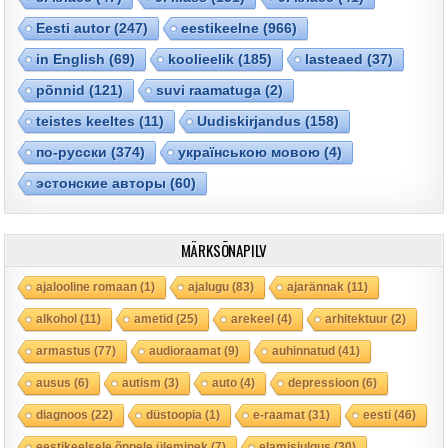
Eesti autor
(247)
eestikeelne
(966)
in English
(69)
koolieelik
(185)
lasteaed
(37)
põnnid
(121)
suvi raamatuga
(2)
teistes keeltes
(11)
Uudiskirjandus
(158)
по-русски
(374)
українською мовою
(4)
эстонские авторы
(60)
MÄRKSÕNAPILV
ajalooline romaan
(1)
ajalugu
(83)
ajarännak
(11)
alkohol
(11)
ametid
(25)
arekeel
(4)
arhitektuur
(2)
armastus
(77)
audioraamat
(9)
auhinnatud
(41)
ausus
(6)
autism
(3)
auto
(4)
depressioon
(6)
diagnoos
(22)
düstoopia
(1)
e-raamat
(31)
eesti
(46)
eestikeelsele õppele üleminek
(7)
elamisjulgus
(30)