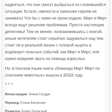
надеяться, что они смогут выбраться из сложившейся
ситуации. Кстати, смелости и смекалки героям не
занимать! Что бы с ними ни происходило, Мирт и Мярт
всегда ищут решение проблемам. Просто настоящие
детективы! Тем не менее, познакомившись с книгой,
юным читателям стоит серьёзно задуматься над тем,
стоит ли в реальной жизни с головой нырять в
водоворот опасных событий, как Мирт и Мярт, или
нужно вовремя звать на помощь взрослых.
На эстонском языке книга «Команда Мирт-Мярт по
спасению животных» вышла в 2022 году.
* * *
Иллюстрации
: Элина Силдре
Перевод:
Елена Балясная
Редактор
: Борис Балясный